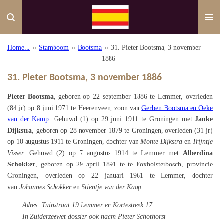
Ga
direct
naar
de
Home...
»
Stamboom
»
Bootsma
»
31. Pieter Bootsma, 3 november
hoofdinhoud
1886
31. Pieter Bootsma, 3 november 1886
Pieter Bootsma
, geboren op 22 september 1886 te Lemmer, overleden
(84 jr) op 8 juni 1971 te Heerenveen, zoon van
Gerben Bootsma en Oeke
van der Kamp
. Gehuwd (1) op 29 juni 1911 te Groningen met
Janke
Dijkstra
, geboren op 28 november 1879 te Groningen, overleden (31 jr)
op 10 augustus 1911 te Groningen, dochter van
Monte Dijkstra
en
Trijntje
Visser
. Gehuwd (2) op 7 augustus 1914 te Lemmer met
Alberdina
Schokker
, geboren op 29 april 1891 te te Foxholsterbosch, provincie
Groningen, overleden op 22 januari 1961 te Lemmer, dochter
van
Johannes Schokker
en
Stientje van der Kaap
.
Adres: Tuinstraat 19 Lemmer en Kortestreek 17
In Zuiderzeewet dossier ook naam Pieter Schothorst