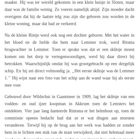
maakte. Hij was ter wereld gekomen in een klein huisje in Sloten, maar
daar was de familie weinig. Ze voeren namelijk altijd. Zijn moeder dacht
overigens dat hij de laatste telg zou zijn die geboren zou worden in de
kleine woning, maar dat had ze verkeerd.
Na de kleine Rintje werd ook nog een dochter geboren. Met het water in
het bloed en de liefde die hem naar Lemmer trok, werd Ritsma
brugwachter in Lemmer. Toen er sprake was dat er een skûtsje moest
komen om het dorp te vertegenwoordigen, werd hij daar direct bij
betrokken. Waarschijnlijk omdat hij was grootgebracht op een dergelijk
schip. En hij zei direct volmondig ja. ,,Het eerste skûtsje was de Lemmer
1.’’ Hij wijst naar een foto van het schip aan de wand waar hij als eerste
mee voer.
Gebouwd door Wildschut in Gaastmeer in 1909, lag het skûtsje van een
vodden- en oud ijzer koopman in Akkrum toen de Lemsters het
ontdekten. Vier jaar lang hanteerde Rintsma er het helmhout op, toen de
commissie opeens bedacht had dat ze er wat dingen aan moesten
veranderen. Terwijl hij op de brug aan het werk was hadden ze zonder
hem in te lichten een stuk van de mast verwijderd, dat niet helemaal meer