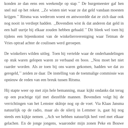
konden ze dan eens een weekendje op stap.’’ De burgemeester gaf hen
snel nul op het rekest. ,,Ze wisten niet waar ze dat geld vandaan moesten
krijgen.’’ Ritsma was wederom woest en antwoordde dat ze zich daar ook
nog nooit in verdiept hadden. ,,Bovendien wist ik dat anderen dat geld in
een half uurtje bij elkaar zouden hebben gehaald.’’ Dit bleek wel toen hij
tijdens een bijeenkomst van de winkeliersvereniging waar Tetman de
Vries optrad achter de coulissen werd geroepen.
De winkeliers wilden uitleg. Toen hij vertelde waar de onderhandelingen
op stuk waren gelopen waren ze verbaasd en boos. ,,Nou moet het niet
raarder worden. Als ze toen bij ons waren gekomen, hadden we dat zo
geregeld,’’ zeiden ze daar. De instelling van de toenmalige commissie was
opnieuw de reden van een breuk tussen Ritsma.
Hij stapte weer op met zijn hele bemanning, maar kijkt ondanks dat terug
op een prachtige tijd met diezelfde mannen. Bovendien volgt hij de
verrichtingen van het Lemster skûtsje nog op de voet. Via Klaas Jansma
natuurlijk op de radio, maar als de silerij in Lemmer is, gaat hij nog
steeds een kijkje nemen. ,,Ach we hebben natuurlijk heel veel met elkaar
gelachen. En de jonge jongens, waaronder mijn zonen Peke en Bouwe