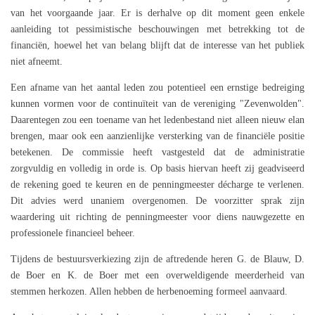
van het voorgaande jaar. Er is derhalve op dit moment geen enkele
aanleiding tot pessimistische beschouwingen met betrekking tot de
financiën, hoewel het van belang blijft dat de interesse van het publiek
niet afneemt.
Een afname van het aantal leden zou potentieel een ernstige bedreiging
kunnen vormen voor de continuïteit van de vereniging "Zevenwolden".
Daarentegen zou een toename van het ledenbestand niet alleen nieuw elan
brengen, maar ook een aanzienlijke versterking van de financiële positie
betekenen. De commissie heeft vastgesteld dat de administratie
zorgvuldig en volledig in orde is. Op basis hiervan heeft zij geadviseerd
de rekening goed te keuren en de penningmeester décharge te verlenen.
Dit advies werd unaniem overgenomen. De voorzitter sprak zijn
waardering uit richting de penningmeester voor diens nauwgezette en
professionele financieel beheer.
Tijdens de bestuursverkiezing zijn de aftredende heren G. de Blauw, D.
de Boer en K. de Boer met een overweldigende meerderheid van
stemmen herkozen. Allen hebben de herbenoeming formeel aanvaard.