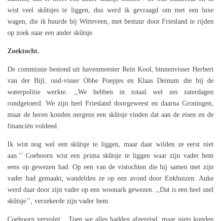
wist veel skûtsjes te liggen, dus werd ik gevraagd om met een luxe
wagen, die ik huurde bij Witteveen, met bestuur door Friesland te rijden
op zoek naar een ander skûtsje.
Zoektocht.
De commissie bestond uit havenmeester Rein Kool, binnenvisser Herbert
van der Bijl, oud-visser Obbe Poepjes en Klaas Deinum die bij de
waterpolitie werkte. ,,We hebben in totaal wel zes zaterdagen
rondgetoerd. We zijn heel Friesland doorgeweest en daarna Groningen,
maar de heren konden nergens een skûtsje vinden dat aan de eisen en de
financiën voldeed.
Ik wist nog wel een skûtsje te liggen, maar daar wilden ze eerst niet
aan.’’ Coehoorn wist een prima skûtsje te liggen waar zijn vader hem
eens op gewezen had. Op een van de vistochten die hij samen met zijn
vader had gemaakt, wandelden ze op een avond door Enkhuizen. Auke
werd daar door zijn vader op een woonark gewezen. ,,Dat is een heel snel
skûtsje’’, verzekerde zijn vader hem.
Coehoorn vervolgt: ,,Toen we alles hadden afgereisd, maar niets konden