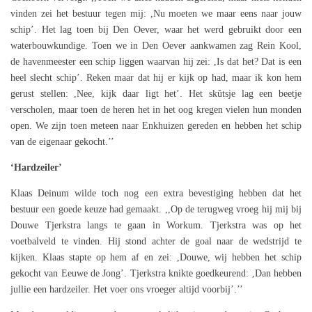
vinden zei het bestuur tegen mij: ,Nu moeten we maar eens naar jouw
schip’. Het lag toen bij Den Oever, waar het werd gebruikt door een
waterbouwkundige. Toen we in Den Oever aankwamen zag Rein Kool,
de havenmeester een schip liggen waarvan hij zei: ,Is dat het? Dat is een
heel slecht schip’. Reken maar dat hij er kijk op had, maar ik kon hem
gerust stellen: ,Nee, kijk daar ligt het’. Het skûtsje lag een beetje
verscholen, maar toen de heren het in het oog kregen vielen hun monden
open. We zijn toen meteen naar Enkhuizen gereden en hebben het schip
van de eigenaar gekocht.’’
‘Hardzeiler’
Klaas Deinum wilde toch nog een extra bevestiging hebben dat het
bestuur een goede keuze had gemaakt. ,,Op de terugweg vroeg hij mij bij
Douwe Tjerkstra langs te gaan in Workum. Tjerkstra was op het
voetbalveld te vinden. Hij stond achter de goal naar de wedstrijd te
kijken. Klaas stapte op hem af en zei: ,Douwe, wij hebben het schip
gekocht van Eeuwe de Jong’. Tjerkstra knikte goedkeurend: ,Dan hebben
jullie een hardzeiler. Het voer ons vroeger altijd voorbij’.’’