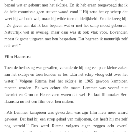
bepaal wat er gebeurt met het skûtsje. En ik heb eraan toegevoegd dat ik
de hele commissie geen stuiver waard vond.’’ Hij zette het op scherp dat
weet hij zelf ook wel, maar hij wilde toen duidelijkheid. En die kreeg hij.
,,Ze gaven aan dat ik kon bepalen wat er met het schip moest gebeuren.
Natuurlijk wel in overleg, maar daar was ik ook vlak voor. Bovendien
moest ik grote uitgaven met hen bespreken. Dat begreep ik natuurlijk zelf
ook wel.’’
Film Haanstra
.
Toen de beslissing was gevallen, veranderde hij nog een paar kleine zaken
aan het skûtsje en toen konden ze los. ,,En het schip vloog echt over het
water.’’ Volgens Ritsma had het skûtsje in 1965 gewoon kampioen
moeten worden. Er was echter één maar: Lemmer was vooraf niet
favoriet en Grou en Heerenveen waren dat wel. En laat filmmaker Bert
Haanstra nu net een film over hen maken.
,,Als Lemmer kampioen was geworden, was zijn film niets meer waard
geweest. Dat had hij een strop gehad van miljoenen, dat heeft hij me zelf
nog verteld.’’ Dus werd Ritsma volgens eigen zeggen echt overal