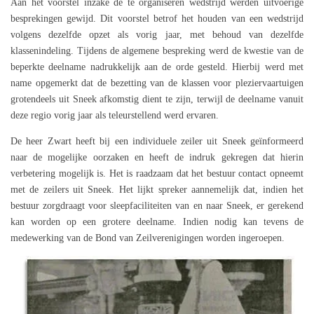
Aan het voorstel inzake de te organiseren wedstrijd werden uitvoerige
besprekingen gewijd. Dit voorstel betrof het houden van een wedstrijd
volgens dezelfde opzet als vorig jaar, met behoud van dezelfde
klassenindeling. Tijdens de algemene bespreking werd de kwestie van de
beperkte deelname nadrukkelijk aan de orde gesteld. Hierbij werd met
name opgemerkt dat de bezetting van de klassen voor pleziervaartuigen
grotendeels uit Sneek afkomstig dient te zijn, terwijl de deelname vanuit
deze regio vorig jaar als teleurstellend werd ervaren.
De heer Zwart heeft bij een individuele zeiler uit Sneek geïnformeerd
naar de mogelijke oorzaken en heeft de indruk gekregen dat hierin
verbetering mogelijk is. Het is raadzaam dat het bestuur contact opneemt
met de zeilers uit Sneek. Het lijkt spreker aannemelijk dat, indien het
bestuur zorgdraagt voor sleepfaciliteiten van en naar Sneek, er gerekend
kan worden op een grotere deelname. Indien nodig kan tevens de
medewerking van de Bond van Zeilverenigingen worden ingeroepen.