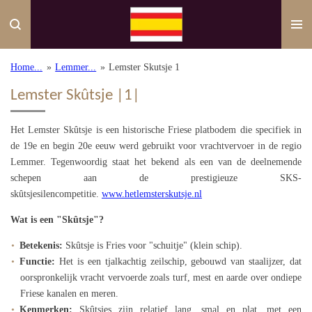
Ga
direct
naar
de
Home...
»
Lemmer...
»
Lemster Skutsje 1
hoofdinhoud
Lemster Skûtsje |1|
Het Lemster Skûtsje is een
historische Friese platbodem die specifiek in
de 19e en begin 20e eeuw werd gebruikt voor vrachtvervoer in de regio
Lemmer. Tegenwoordig staat het bekend als een van de deelnemende
schepen aan de prestigieuze SKS-
skûtsjesilencompetitie.
www.hetlemsterskutsje.nl
Wat is een "Skûtsje"?
Betekenis:
Skûtsje is Fries voor "schuitje" (klein schip).
Functie:
Het is een tjalkachtig zeilschip, gebouwd van staalijzer, dat
oorspronkelijk vracht vervoerde zoals turf, mest en aarde over ondiepe
Friese kanalen en meren.
Kenmerken:
Skûtsjes zijn relatief lang, smal en plat, met een