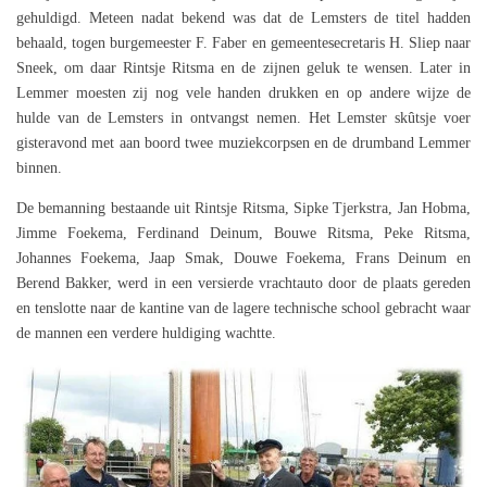
gehuldigd. Meteen nadat bekend was dat de Lemsters de titel hadden
behaald, togen burgemeester F. Faber en gemeentesecretaris H. Sliep naar
Sneek, om daar Rintsje Ritsma en de zijnen geluk te wensen. Later in
Lemmer moesten zij nog vele handen drukken en op andere wijze de
hulde van de Lemsters in ontvangst nemen. Het Lemster skûtsje voer
gisteravond met aan boord twee muziekcorpsen en de drumband Lemmer
binnen.
De bemanning bestaande uit Rintsje Ritsma, Sipke Tjerkstra, Jan Hobma,
Jimme Foekema, Ferdinand Deinum, Bouwe Ritsma, Peke Ritsma,
Johannes Foekema, Jaap Smak, Douwe Foekema, Frans Deinum en
Berend Bakker, werd in een versierde vrachtauto door de plaats gereden
en tenslotte naar de kantine van de lagere technische school gebracht waar
de mannen een verdere huldiging wachtte.