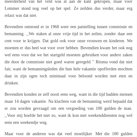
meerderheid van het veld was al aan de kant gekropen, maar voor
Lemmer stond nog veel op het spel. Ze zeilden dus verder, maar erg
relaxt was dat niet.
Bovendien ontstond er in 1968 weer een patstelling tussen commissie en
bemanning. ,,We staken al onze vrije tijd in het zeilen, zonder daar een
cent voor te krijgen. Dat gold ook voor onze vrouwen en kinderen. We
moesten er dus heel wat voor over hebben. Bovendien kwam het ook nog
wel eens voor dat we het startgeld moesten gebruiken voor andere zaken
die door de commissie niet goed waren geregeld.’’ Ritsma vond dat niet
fair, want de bemanningsleden die hun hele vakantie opofferden mochten
daar in zijn ogen toch minimaal voor beloond worden met eten en
drinken.
Bovendien konden ze zelf nooit eens weg, want in die tijd hadden mensen
maar 14 dagen vakantie. Na klachten van de bemanning werd bepaald dat
er zou worden gevraagd om een vergoeding van 100 gulden de man.
,,Voor mij hoefde het niet zo, want ik kon met weekenddiensten nog wel
eens een weekendje weg.
Maar voor de anderen was dat veel moeilijker. Met die 100 gulden