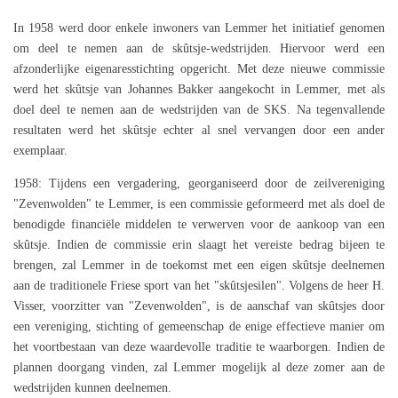
In 1958 werd door enkele inwoners van Lemmer het initiatief genomen
om deel te nemen aan de skûtsje-wedstrijden. Hiervoor werd een
afzonderlijke eigenaresstichting opgericht. Met deze nieuwe commissie
werd het skûtsje van Johannes Bakker aangekocht in Lemmer, met als
doel deel te nemen aan de wedstrijden van de SKS. Na tegenvallende
resultaten werd het skûtsje echter al snel vervangen door een ander
exemplaar.
1958: Tijdens een vergadering, georganiseerd door de zeilvereniging
"Zevenwolden" te Lemmer, is een commissie geformeerd met als doel de
benodigde financiële middelen te verwerven voor de aankoop van een
skûtsje. Indien de commissie erin slaagt het vereiste bedrag bijeen te
brengen, zal Lemmer in de toekomst met een eigen skûtsje deelnemen
aan de traditionele Friese sport van het "skûtsjesilen". Volgens de heer H.
Visser, voorzitter van "Zevenwolden", is de aanschaf van skûtsjes door
een vereniging, stichting of gemeenschap de enige effectieve manier om
het voortbestaan van deze waardevolle traditie te waarborgen. Indien de
plannen doorgang vinden, zal Lemmer mogelijk al deze zomer aan de
wedstrijden kunnen deelnemen.