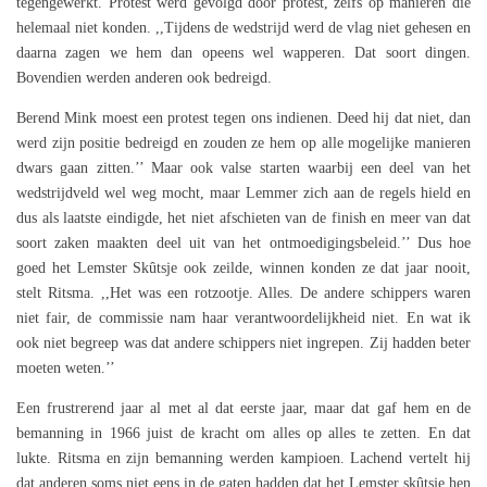
tegengewerkt. Protest werd gevolgd door protest, zelfs op manieren die
helemaal niet konden. ,,Tijdens de wedstrijd werd de vlag niet gehesen en
daarna zagen we hem dan opeens wel wapperen. Dat soort dingen.
Bovendien werden anderen ook bedreigd.
Berend Mink moest een protest tegen ons indienen. Deed hij dat niet, dan
werd zijn positie bedreigd en zouden ze hem op alle mogelijke manieren
dwars gaan zitten.’’ Maar ook valse starten waarbij een deel van het
wedstrijdveld wel weg mocht, maar Lemmer zich aan de regels hield en
dus als laatste eindigde, het niet afschieten van de finish en meer van dat
soort zaken maakten deel uit van het ontmoedigingsbeleid.’’ Dus hoe
goed het Lemster Skûtsje ook zeilde, winnen konden ze dat jaar nooit,
stelt Ritsma. ,,Het was een rotzootje. Alles. De andere schippers waren
niet fair, de commissie nam haar verantwoordelijkheid niet. En wat ik
ook niet begreep was dat andere schippers niet ingrepen. Zij hadden beter
moeten weten.’’
Een frustrerend jaar al met al dat eerste jaar, maar dat gaf hem en de
bemanning in 1966 juist de kracht om alles op alles te zetten. En dat
lukte. Ritsma en zijn bemanning werden kampioen. Lachend vertelt hij
dat anderen soms niet eens in de gaten hadden dat het Lemster skûtsje hen