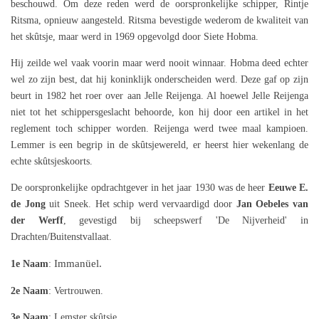
beschouwd. Om deze reden werd de oorspronkelijke schipper, Rintje
Ritsma, opnieuw aangesteld. Ritsma bevestigde wederom de kwaliteit van
het skûtsje, maar werd in 1969 opgevolgd door Siete Hobma.
Hij zeilde wel vaak voorin maar werd nooit winnaar. Hobma deed echter
wel zo zijn best, dat hij koninklijk onderscheiden werd. Deze gaf op zijn
beurt in 1982 het roer over aan Jelle Reijenga. Al hoewel Jelle Reijenga
niet tot het schippersgeslacht behoorde, kon hij door een artikel in het
reglement toch schipper worden. Reijenga werd twee maal kampioen.
Lemmer is een begrip in de skûtsjewereld, er heerst hier wekenlang de
echte skûtsjeskoorts.
De oorspronkelijke opdrachtgever in het jaar 1930 was de heer
Eeuwe E.
de Jong
uit Sneek. Het schip werd vervaardigd door
Jan Oebeles van
der Werff
, gevestigd bij scheepswerf 'De Nijverheid' in
Drachten/Buitenstvallaat.
Immanüel
.
1e Naam
:
2e Naam
: Vertrouwen.
3e Naam
: Lemster skûtsje