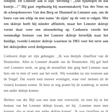
schepen. De Lemster aak is zijn ‘lieveling’: ,,Dat lijnenspel en dat
kontje…!’’ Hij gaat regelmatig bij mastenmakerij Van der Neut en
de scheepsbouwers Van den Berg en Hummel in Lemmer aan, om de
bouw van een schip en met name ‘de zijne’ op de voet te volgen. Met
een skûtsje heeft hij minder affiniteit, maar het Lemster skûtsje
vormt daar weer een uitzondering op. Coehoorn voerde het
toenmalige bestuur van het Lemster skûtsje letterlijk naar het
huidige, tweede Lemster skûtsje waarmee in 1963 voor het eerst aan
hét skûtsjesilen werd deelgenomen.
Coehoorn diept uit zijn geheugen: ,,Ik was destijds chauffeur van de
Houtmolen. Alles in Lemmer draaide om de Houtmolen. Hij gaf heel
veel Lemsters werk, en ging de stoomfluit dan ging heel Lemmer naar
huis om te eten of weer aan het werk. Wij woonden na ons trouwen aan
de Singel. Dat waren toen nieuwe woningen, waar veel mensen uit de
visserij kwamen wonen. Ik hoor ze nog praten bij de trambrug: er moest
een ander skûtsje komen.
Herbert van der Bijl was een man met overwicht, en toen hij in het
bestuur van het Lemster skûtsje kwam, zei hij: ,Lemmer moet mee
kunnen, dus er moet een ander skûtsje komen’. Ik was chauffeur en ik