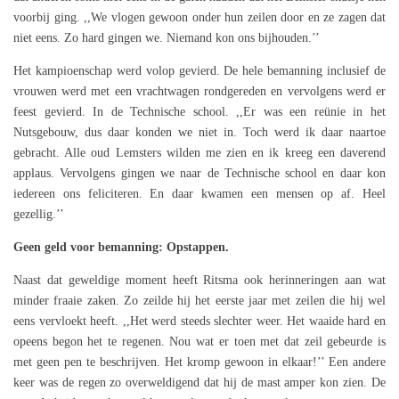
voorbij ging. ,,We vlogen gewoon onder hun zeilen door en ze zagen dat
niet eens. Zo hard gingen we. Niemand kon ons bijhouden.’’
Het kampioenschap werd volop gevierd. De hele bemanning inclusief de
vrouwen werd met een vrachtwagen rondgereden en vervolgens werd er
feest gevierd. In de Technische school. ,,Er was een reünie in het
Nutsgebouw, dus daar konden we niet in. Toch werd ik daar naartoe
gebracht. Alle oud Lemsters wilden me zien en ik kreeg een daverend
applaus. Vervolgens gingen we naar de Technische school en daar kon
iedereen ons feliciteren. En daar kwamen een mensen op af. Heel
gezellig.’’
Geen geld voor bemanning: Opstappen.
Naast dat geweldige moment heeft Ritsma ook herinneringen aan wat
minder fraaie zaken. Zo zeilde hij het eerste jaar met zeilen die hij wel
eens vervloekt heeft. ,,Het werd steeds slechter weer. Het waaide hard en
opeens begon het te regenen. Nou wat er toen met dat zeil gebeurde is
met geen pen te beschrijven. Het kromp gewoon in elkaar!’’ Een andere
keer was de regen zo overweldigend dat hij de mast amper kon zien. De