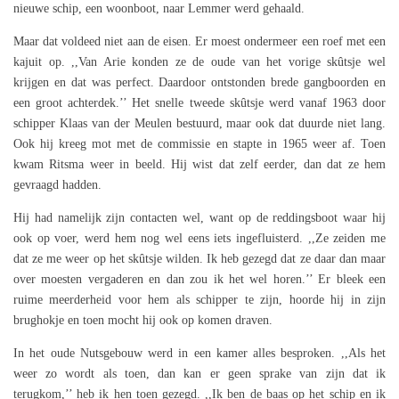
nieuwe schip, een woonboot, naar Lemmer werd gehaald.
Maar dat voldeed niet aan de eisen. Er moest ondermeer een roef met een
kajuit op. ,,Van Arie konden ze de oude van het vorige skûtsje wel
krijgen en dat was perfect. Daardoor ontstonden brede gangboorden en
een groot achterdek.’’ Het snelle tweede skûtsje werd vanaf 1963 door
schipper Klaas van der Meulen bestuurd, maar ook dat duurde niet lang.
Ook hij kreeg mot met de commissie en stapte in 1965 weer af. Toen
kwam Ritsma weer in beeld. Hij wist dat zelf eerder, dan dat ze hem
gevraagd hadden.
Hij had namelijk zijn contacten wel, want op de reddingsboot waar hij
ook op voer, werd hem nog wel eens iets ingefluisterd. ,,Ze zeiden me
dat ze me weer op het skûtsje wilden. Ik heb gezegd dat ze daar dan maar
over moesten vergaderen en dan zou ik het wel horen.’’ Er bleek een
ruime meerderheid voor hem als schipper te zijn, hoorde hij in zijn
brughokje en toen mocht hij ook op komen draven.
In het oude Nutsgebouw werd in een kamer alles besproken. ,,Als het
weer zo wordt als toen, dan kan er geen sprake van zijn dat ik
terugkom,’’ heb ik hen toen gezegd. ,,Ik ben de baas op het schip en ik