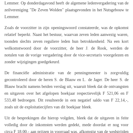
Lemmer. Op donderdagavond heeft de algemene ledenvergadering van de
zeilvereniging "De Zeven Wolden" plaatsgevonden in het Nutsgebouw te
Lemmer.
Zoals de voorzitter in zijn openingswoord constateerde, was de opkomst
relatief beperkt. Naast het bestuur, waarvan zeven leden aanwezig waren,
toonden slechts zeven reguliere leden hun betrokkenheid. Na een kort
welkomstwoord door de voorzitter, de heer J. de Rook, werden de
notulen van de vorige vergadering door de vice-secretaris voorgelezen en
zonder wijzigingen goedgekeurd.
De financiële administratie van de penningmeester is zorgvuldig
gecontroleerd door de heren S. de Blauw en L. de Jager. De heer S. de
Blauw bracht namens beiden verslag uit, waaruit bleek dat de ontvangsten
en uitgaven over het afgelopen boekjaar respectievelijk F 521,06 en F
533,48 bedroegen. Dit resulteerde in een negatief saldo van F 22,14,-,
zoals uit de exploitatiecijfers van dit boekjaar bleek.
Uit de besprekingen die hierop volgden, bleek dat de uitgaven in feite
volledig door de inkomsten werden gedekt, mede doordat er nog voor
circa F 18.00,- aan prijzen in voorraad was, afkomstig van de wedstrijden