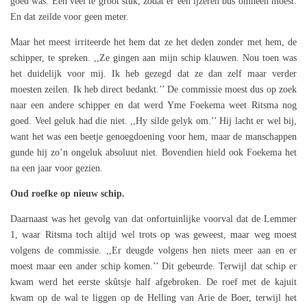
goed was. Een veel te groot stuk, zodat er een ijzeren bus omheen moest.
En dat zeilde voor geen meter.
Maar het meest irriteerde het hem dat ze het deden zonder met hem, de
schipper, te spreken. ,,Ze gingen aan mijn schip klauwen. Nou toen was
het duidelijk voor mij. Ik heb gezegd dat ze dan zelf maar verder
moesten zeilen. Ik heb direct bedankt.’’ De commissie moest dus op zoek
naar een andere schipper en dat werd Yme Foekema weet Ritsma nog
goed. Veel geluk had die niet. ,,Hy silde gelyk om.’’ Hij lacht er wel bij,
want het was een beetje genoegdoening voor hem, maar de manschappen
gunde hij zo’n ongeluk absoluut niet. Bovendien hield ook Foekema het
na een jaar voor gezien.
Oud roefke op nieuw schip.
Daarnaast was het gevolg van dat onfortuinlijke voorval dat de Lemmer
1, waar Ritsma toch altijd wel trots op was geweest, maar weg moest
volgens de commissie. ,,Er deugde volgens hen niets meer aan en er
moest maar een ander schip komen.’’ Dit gebeurde. Terwijl dat schip er
kwam werd het eerste skûtsje half afgebroken. De roef met de kajuit
kwam op de wal te liggen op de Helling van Arie de Boer, terwijl het