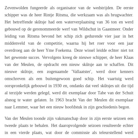
Zevenwolden fungeerde als organisator van de wedstrijden. De eerste
schipper was de heer Rintje Ritsma, die werkzaam was als brugwachter.
Het betreffende skûtsje had een waterverplaatsing van 36 ton en werd
gebouwd op de gerenommeerde werf van Wildschut in Gaastmeer. Onder
leiding van Ritsma bevond het schip zich gedurende vier jaar in het
middenveld van de competitie, waarna hij het roer voor een jaar
overdroeg aan de heer Yme Foekema. Deze wissel leidde echter niet tot
het gewenste succes. Vervolgens kreeg de nieuwe schipper, de heer Klaas
van der Meulen, de opdracht een nieuw skûtsje aan te schaffen. Dit
nieuwe skûtsje, een zogenaamde 'Vallaatster', werd door kenners
omschreven als een buitengewoon goed schip. Het vaartuig werd
oorspronkelijk gebouwd in 1930 en, ondanks dat veel skûtsjes uit die tijd
al terzijde werden gelegd, werd dit exemplaar door Tabe van der Schuit
alsnog te water gelaten. In 1963 bracht Van der Meulen dit exemplaar
naar Lemmer, waar het een nieuw hoofdstuk in zijn geschiedenis begon.
Van der Meulen toonde zijn vakmanschap door in zijn eerste seizoen een
tweede plaats te behalen. Het daaropvolgende seizoen resulteerde echter
in een vierde plaats, wat door de commissie als teleurstellend werd