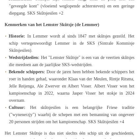
"geveegde kont" (vloeiend weglopende achtersteven) en een geringe
diepgang.
SKS Skûtsjesilen +2
Kenmerken van het Lemster Skûtsje (de Lemmer)
Historie:
In Lemmer wordt al sinds 1847 met skûtsjes gezeild. Het
schip vertegenwoordigt Lemmer in de SKS (Sintrale Kommisje
Skûtsjesilen).
Wedstrijdzeilen:
Het "Lemster Skûtsje" is een van de veertien skûtsjes
die meedoen aan de jaarlijkse SKS-wedstrijden.
Bekende schippers:
Door de jaren heen hebben bekende schippers het
roer in handen gehad, waaronder Klaas van der Meulen, Rintje Ritsma,
Jelle Reijenga, Ale Zwerver en Albert Visser. Albert Visser won het
kampioenschap in 2022, waarna Jasper Visser het stokje in 2024
overnam.
Cultuur:
Het skûtsjesilen is een belangrijke Friese traditie
("wynenerzjy") waarbij de schepen met een bemanning van ongeveer
20 personen strijden om het kampioenschap.
SKS Skûtsjesilen +4
Het Lemster Skûtsje is dus niet slechts één schip uit de geschiedenis,