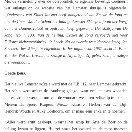
Met de vermelding over de oorspronkelijke eigenaar bevestigt Coehoorn
wat onlangs op de website van het Lemster skutsje is bijgewerkt:
,,Onderzoek van Klaas Jansma heeft aangetoond dat Eeuwe de Jong en
niet de Gebr. Van der Schuit het huidige Lemster Skûtsje bij van der Werff
aan het Buitenstvalaat in opdracht heeft gegeven… Het skûtsje van De
Jong liep in 1931 van de helling. Eeuwe de Jong vervoerde klei voor
Dijkstra kleiwarenfabriek uit Sneek. Na de tweede wereldoorlog kreeg Jan
Steenstra het skûtsje in eigendom. In het najaar van 1957 kocht de Fam.
Van der Wal uit Irnsum het skûtsje in Nijebrêge. Zij gebruikten het skûtsje
als woonboot…’’
Goede keus.
Het nieuwe Lemster skûtsje werd met de 'LE 112' naar Lemmer gebracht.
Het schip werd achter de trambrug gelegd, waar veel mensen woonden
die er aan meewerkten om van de woonark weer een zeilschip te maken.
Mensen als Sjoerd Kuipers, Wietze, Klaas en Herbert van der Bijl,
Hendrik Wouda en Auke Coehoorn, om er maar eens enkelen te noemen.
,,Alles werd eruit gesloopt, waarna het schip bij Arie de Boer op de
helling kwam te liggen. Hij zei waar het zwaard en de mast moesten