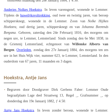
omstreeks maandag den 28e Januarij 1884, ƒ 4.50.
Anderies Nolkes Hoekstra
. In leven varensgezel, wonende te Lemmer.
Tijdens de
huwelijksvoltrekking
, oud twee en twintig jaren, van beroep
schippersknegt, wonende in de Lemmer. Zoon van
Nolke Hijlkes
Hoekstra
, oud dertig jaren, schippersknegt en van
Johanna Beerends
Bergsma
. Geboren, zaterdag den 24e Februarij 1816, des morgens om
negen ure, te Lemmer, Lemsterland. Sinds zondag den 6e Mei 1838, in
de Grietenij Lemsterland, echtgenoot van
Willemke Alberts van
Bergen
.
Overleden
, zondag den 27e Januarij 1884, des morgens ten zes
ure in het Huis Wijk vier, nummer 623, te Lemmer, Lemsterland. In den
ouderdom van 67 jaren, 11 maanden en 3 dagen.
Hoekstra, Antje Jans
Begraven door Doodgraver Dirk Gerbens Faber: Lemmer Oude
begraafplaats Lage deel Straatweg 13, Regel _, Grafnummer _, op
donderdag den 19e Januarij 1882, ƒ 4.50.
Antje Jans Hoekstra
. In leven zonder beroep, wonende te Lemmer.