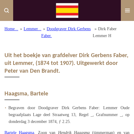
Ga
direct
naar
de
Home...
»
Lemmer...
»
Doodgraver Dirk Gerbens
»
Dirk Faber
hoofdinhoud
Faber.
Lemmer H
Uit het boekje van grafdelver Dirk Gerbens Faber,
uit Lemmer, (1874 tot 1907). Uitgewerkt door
Peter van Den Brandt.
Haagsma, Bartele
Begraven door Doodgraver Dirk Gerbens Faber: Lemmer Oude
begraafplaats Lage deel Straatweg 13, Regel _, Grafnummer _, op
donderdag 3 december 1874, ƒ 2.25.
Bartele Haagsma
. Zoon van
Hendrik Haagsma
(timmerman) en van