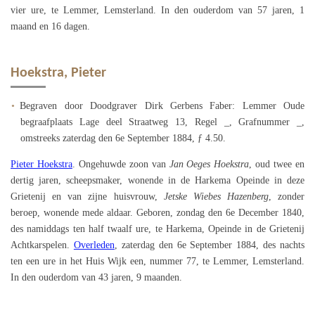
vier ure, te Lemmer, Lemsterland. In den ouderdom van 57 jaren, 1
maand en 16 dagen.
Hoekstra, Pieter
Begraven door Doodgraver Dirk Gerbens Faber: Lemmer Oude
begraafplaats Lage deel Straatweg 13, Regel _, Grafnummer _,
omstreeks zaterdag den 6e September 1884, ƒ 4.50.
Pieter Hoekstra
. Ongehuwde zoon van
Jan Oeges Hoekstra
, oud twee en
dertig jaren, scheepsmaker, wonende in de Harkema Opeinde in deze
Grietenij en van zijne huisvrouw,
Jetske Wiebes Hazenberg
, zonder
beroep, wonende mede aldaar. Geboren, zondag den 6e December 1840,
des namiddags ten half twaalf ure, te Harkema, Opeinde in de Grietenij
Achtkarspelen.
Overleden
, zaterdag den 6e September 1884, des nachts
ten een ure in het Huis Wijk een, nummer 77, te Lemmer, Lemsterland.
In den ouderdom van 43 jaren, 9 maanden.