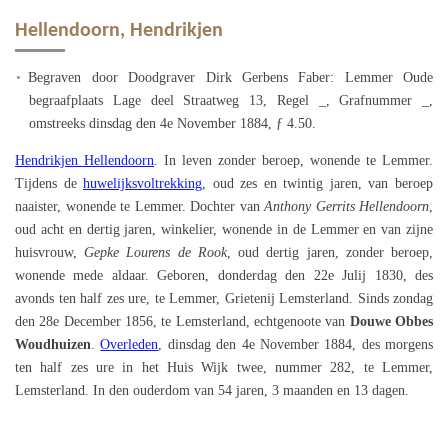
Hellendoorn, Hendrikjen
Begraven door Doodgraver Dirk Gerbens Faber: Lemmer Oude
begraafplaats Lage deel Straatweg 13, Regel _, Grafnummer _,
omstreeks dinsdag den 4e November 1884, ƒ 4.50.
Hendrikjen Hellendoorn
. In leven zonder beroep, wonende te Lemmer.
Tijdens de
huwelijksvoltrekking
, oud zes en twintig jaren, van beroep
naaister, wonende te Lemmer. Dochter van
Anthony Gerrits Hellendoorn
,
oud acht en dertig jaren, winkelier, wonende in de Lemmer en van zijne
huisvrouw,
Gepke Lourens de Rook
, oud dertig jaren, zonder beroep,
wonende mede aldaar. Geboren, donderdag den 22e Julij 1830, des
avonds ten half zes ure, te Lemmer, Grietenij Lemsterland. Sinds zondag
den 28e December 1856, te Lemsterland, echtgenoote van
Douwe Obbes
Woudhuizen
.
Overleden
, dinsdag den 4e November 1884, des morgens
ten half zes ure in het Huis Wijk twee, nummer 282, te Lemmer,
Lemsterland. In den ouderdom van 54 jaren, 3 maanden en 13 dagen.