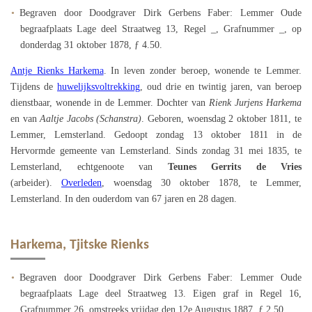
Begraven door Doodgraver Dirk Gerbens Faber: Lemmer Oude
begraafplaats Lage deel Straatweg 13, Regel _, Grafnummer _, op
donderdag 31 oktober 1878, ƒ 4.50.
Antje Rienks Harkema
. In leven zonder beroep, wonende te Lemmer.
Tijdens de
huwelijksvoltrekking
, oud drie en twintig jaren, van beroep
dienstbaar, wonende in de Lemmer. Dochter van
Rienk Jurjens Harkema
en van
Aaltje Jacobs (Schanstra)
. Geboren, woensdag 2 oktober 1811, te
Lemmer, Lemsterland. Gedoopt zondag 13 oktober 1811 in de
Hervormde gemeente van Lemsterland. Sinds zondag 31 mei 1835, te
Lemsterland, echtgenoote van
Teunes Gerrits de Vries
(arbeider).
Overleden
, woensdag 30 oktober 1878, te Lemmer,
Lemsterland. In den ouderdom van 67 jaren en 28 dagen.
Harkema, Tjitske Rienks
Begraven door Doodgraver Dirk Gerbens Faber: Lemmer Oude
begraafplaats Lage deel Straatweg 13. Eigen graf in Regel 16,
Grafnummer 26, omstreeks vrijdag den 12e Augustus 1887, ƒ 2.50.