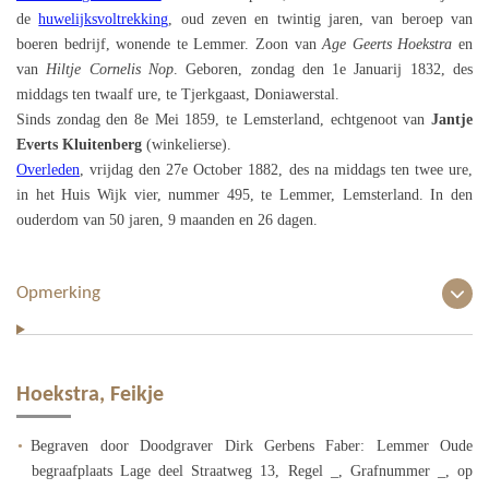
de
huwelijksvoltrekking
, oud zeven en twintig jaren, van beroep van
boeren bedrijf, wonende te Lemmer. Zoon van
Age Geerts Hoekstra
en
van
Hiltje Cornelis Nop
. Geboren, zondag den 1e Januarij 1832, des
middags ten twaalf ure, te Tjerkgaast, Doniawerstal.
Sinds zondag den 8e Mei 1859, te Lemsterland, echtgenoot van
Jantje
Everts Kluitenberg
(winkelierse).
Overleden
, vrijdag den 27e October 1882, des na middags ten twee ure,
in het Huis Wijk vier, nummer 495, te Lemmer, Lemsterland. In den
ouderdom van 50 jaren, 9 maanden en 26 dagen.
Opmerking
Hoekstra, Feikje
Begraven door Doodgraver Dirk Gerbens Faber: Lemmer Oude
begraafplaats Lage deel Straatweg 13, Regel _, Grafnummer _, op