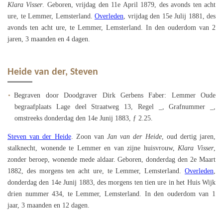
Klara Visser
. Geboren, vrijdag den 11e April 1879, des avonds ten acht
ure, te Lemmer, Lemsterland.
Overleden
, vrijdag den 15e Julij 1881, des
avonds ten acht ure, te Lemmer, Lemsterland. In den ouderdom van 2
jaren, 3 maanden en 4 dagen.
Heide van der, Steven
Begraven door Doodgraver Dirk Gerbens Faber: Lemmer Oude
begraafplaats Lage deel Straatweg 13, Regel _, Grafnummer _,
omstreeks donderdag den 14e Junij 1883, ƒ 2.25.
Steven van der Heide
. Zoon van
Jan van der Heide
, oud dertig jaren,
stalknecht, wonende te Lemmer en van zijne huisvrouw,
Klara Visser
,
zonder beroep, wonende mede aldaar. Geboren, donderdag den 2e Maart
1882, des morgens ten acht ure, te Lemmer, Lemsterland.
Overleden
,
donderdag den 14e Junij 1883, des morgens ten tien ure in het Huis Wijk
drien nummer 434, te Lemmer, Lemsterland. In den ouderdom van 1
jaar, 3 maanden en 12 dagen.