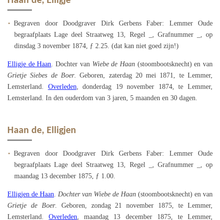
Haan de, Elligje
Begraven door Doodgraver Dirk Gerbens Faber: Lemmer Oude
begraafplaats Lage deel Straatweg 13, Regel _, Grafnummer _, op
dinsdag 3 november 1874, ƒ 2.25. (dat kan niet goed zijn!)
Elligje de Haan
. Dochter van
Wiebe de Haan
(stoombootsknecht) en van
Grietje Siebes de Boer
. Geboren, zaterdag 20 mei 1871, te Lemmer,
Lemsterland.
Overleden
, donderdag 19 november 1874, te Lemmer,
Lemsterland. In den ouderdom van 3 jaren, 5 maanden en 30 dagen.
Haan de, Elligjen
Begraven door Doodgraver Dirk Gerbens Faber: Lemmer Oude
begraafplaats Lage deel Straatweg 13, Regel _, Grafnummer _, op
maandag 13 december 1875, ƒ 1.00.
Elligjen de Haan
.
Dochter van Wiebe de Haan
(stoombootsknecht) en van
Grietje de Boer
. Geboren, zondag 21 november 1875, te Lemmer,
Lemsterland.
Overleden
, maandag 13 december 1875, te Lemmer,