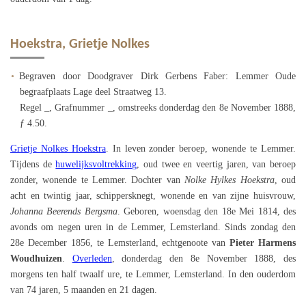
Hoekstra, Grietje Nolkes
Begraven door Doodgraver Dirk Gerbens Faber: Lemmer Oude
begraafplaats Lage deel Straatweg 13.
Regel _, Grafnummer _, omstreeks donderdag den 8e November 1888,
ƒ 4.50.
Grietje Nolkes Hoekstra
. In leven zonder beroep, wonende te Lemmer.
Tijdens de
huwelijksvoltrekking
, oud twee en veertig jaren, van beroep
zonder, wonende te Lemmer. Dochter van
Nolke Hylkes Hoekstra
, oud
acht en twintig jaar, schippersknegt, wonende en van zijne huisvrouw,
Johanna Beerends Bergsma
. Geboren, woensdag den 18e Mei 1814, des
avonds om negen uren in de Lemmer, Lemsterland. Sinds zondag den
28e December 1856, te Lemsterland, echtgenoote van
Pieter Harmens
Woudhuizen
.
Overleden
, donderdag den 8e November 1888, des
morgens ten half twaalf ure, te Lemmer, Lemsterland. In den ouderdom
van 74 jaren, 5 maanden en 21 dagen.