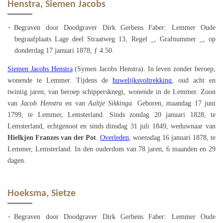
Henstra, Siemen Jacobs
Begraven door Doodgraver Dirk Gerbens Faber: Lemmer Oude
begraafplaats Lage deel Straatweg 13, Regel _, Grafnummer _, op
donderdag 17 januari 1878, ƒ 4.50.
Siemen Jacobs Henstra
(Symen Jacobs Henstra). In leven zonder beroep,
wonende te Lemmer. Tijdens de
huwelijksvoltrekking
, oud acht en
twintig jaren, van beroep schippersknegt, wonende in de Lemmer. Zoon
van
Jacob Henstra
en van
Aaltje Sikkinga
. Geboren, maandag 17 juni
1799, te Lemmer, Lemsterland. Sinds zondag 20 januari 1828, te
Lemsterland, echtgenoot en sinds dinsdag 31 juli 1849, weduwnaar van
Hielkjen
Franzes van der Pot
.
Overleden
, woensdag 16 januari 1878, te
Lemmer, Lemsterland. In den ouderdom van 78 jaren, 6 maanden en 29
dagen.
Hoeksma, Sietze
Begraven door Doodgraver Dirk Gerbens Faber: Lemmer Oude