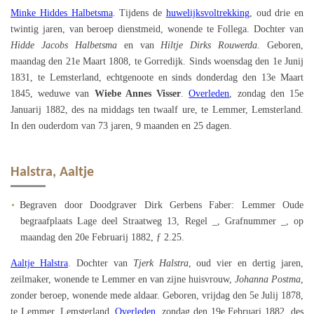
Minke Hiddes Halbetsma
. Tijdens de
huwelijksvoltrekking
, oud drie en
twintig jaren, van beroep dienstmeid, wonende te Follega. Dochter van
Hidde Jacobs Halbetsma
en van
Hiltje Dirks Rouwerda
. Geboren,
maandag den 21e Maart 1808, te Gorredijk. Sinds woensdag den 1e Junij
1831, te Lemsterland, echtgenoote en sinds donderdag den 13e Maart
1845, weduwe van
Wiebe Annes Visser
.
Overleden
, zondag den 15e
Januarij 1882, des na middags ten twaalf ure, te Lemmer, Lemsterland.
In den ouderdom van 73 jaren, 9 maanden en 25 dagen.
Halstra, Aaltje
Begraven door Doodgraver Dirk Gerbens Faber: Lemmer Oude
begraafplaats Lage deel Straatweg 13, Regel _, Grafnummer _, op
maandag den 20e Februarij 1882, ƒ 2.25.
Aaltje Halstra
. Dochter van
Tjerk Halstra
, oud vier en dertig jaren,
zeilmaker, wonende te Lemmer en van zijne huisvrouw,
Johanna Postma
,
zonder beroep, wonende mede aldaar. Geboren, vrijdag den 5e Julij 1878,
te Lemmer, Lemsterland.
Overleden
, zondag den 19e Februari 1882, des