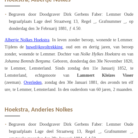
Hoekstra, Albertje Nolkes
Begraven door Doodgraver Dirk Gerbens Faber: Lemmer Oude
begraafplaats Lage deel Straatweg 13, Regel _, Grafnummer _, op
donderdag den 3e Februarij 1881, ƒ 4.50.
Albertje Nolkes Hoekstra
. In leven zonder beroep, wonende te Lemmer.
Tijdens de
huwelijksvoltrekking
, oud een en dertig jaren, van beroep
zonder, wonende te Lemmer. Dochter van
Nolke Hylkes Hoekstra
en van
Johanna Berends Bergsma
. Geboren, donderdag den 30e November 1820,
te Lemmer, Lemsterland. Sinds zondag den 11e Januarij 1852, te
Lemsterland, echtgenoote van
Lammert Kleizes Visser
(zeeman).
Overleden
, zondag den 30e Januari 1881, des avonds ten elf
ure, te Lemmer, Lemsterland. In den ouderdom van 60 jaren, 2 maanden.
Hoekstra, Anderies Nolkes
Begraven door Doodgraver Dirk Gerbens Faber: Lemmer Oude
begraafplaats Lage deel Straatweg 13, Regel _, Grafnummer _,