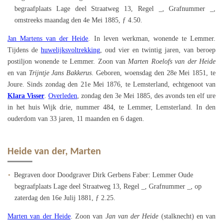
begraafplaats Lage deel Straatweg 13, Regel _, Grafnummer _,
omstreeks maandag den 4e Mei 1885, ƒ 4.50.
Jan Martens van der Heide
. In leven werkman, wonende te Lemmer.
Tijdens de
huwelijksvoltrekking
, oud vier en twintig jaren, van beroep
postiljon wonende te Lemmer. Zoon van
Marten Roelofs van der Heide
en van
Trijntje Jans Bakkerus
. Geboren, woensdag den 28e Mei 1851, te
Joure. Sinds zondag den 21e Mei 1876, te Lemsterland, echtgenoot van
Klara Visser
.
Overleden
, zondag den 3e Mei 1885, des avonds ten elf ure
in het huis Wijk drie, nummer 484, te Lemmer, Lemsterland. In den
ouderdom van 33 jaren, 11 maanden en 6 dagen.
Heide van der, Marten
Begraven door Doodgraver Dirk Gerbens Faber: Lemmer Oude
begraafplaats Lage deel Straatweg 13, Regel _, Grafnummer _, op
zaterdag den 16e Julij 1881, ƒ 2.25.
Marten van der Heide
. Zoon van
Jan van der Heide
(stalknecht) en van