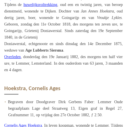
Tijdens de
huwelijksvoltrekking
, oud een en twintig jaren, van beroep
dienstmeid, wonende te Dijken. Dochter van
Jan Annes Hoekstra
, oud
dertig jaren, boer, wonende te Goingarijp en van
Vroukje Lykles
.
Geboren, zondag den 11e October 1818, des morgens ten zeven ure, te
Goingarijp, Grietenij Doniawerstal. Sinds zaterdag den 19e September
1840, in de Grietenij
Doniawerstal, echtgenoote en sinds dinsdag den 14e December 1875,
weduwe van
Age Lubberts Siersma
.
Overleden
, donderdag den 19e Januarij 1882, des morgens ten half vier
ure, te Lemmer, Lemsterland. In den ouderdom van 63 jaren, 3 maanden
en 4 dagen.
Hoekstra, Cornelis Ages
Begraven door Doodgraver Dirk Gerbens Faber: Lemmer Oude
begraafplaats Lage deel Straatweg 13, Eigen graf in Regel 27,
Grafnummer 11, op vrijdag den 27e October 1882, ƒ 2.50.
Cornelis Ages Hoekstra
. In leven koopman, wonende te Lemmer. Tijdens