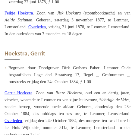
zaterdag 22 juni 1878, ƒ 1.00.
Feikje Hoekstra
. Zoon van
Jisk Hoekstra
(stoombootknecht) en van
Aaltje Steltman
. Geboren, zaterdag 3 november 1877, te Lemmer,
Lemsterland.
Overleden
, vrijdag 21 juni 1878, te Lemmer, Lemsterland.
In den ouderdom van 7 maanden en 18 dagen.
Hoekstra, Gerrit
Begraven door Doodgraver Dirk Gerbens Faber: Lemmer Oude
begraafplaats Lage deel Straatweg 13, Regel _, Grafnummer _,
omstreeks vrijdag den 24e October 1884, ƒ 1.00.
Gerrit Hoekstra
. Zoon van
Rinze Hoekstra
, oud een en dertig jaren,
visscher, wonende te Lemmer en van zijne huisvrouw,
Siebrigje de Vries
,
zonder beroep, wonende mede aldaar. Geboren, donderdag den 23e
October 1884, des middags ten zes ure, te Lemmer, Lemsterland.
Overleden
, vrijdag den 24e October 1884, des morgens ten twaalf ure in
het Huis Wijk drie, nummer 311a, te Lemmer, Lemsterland. In den
ouderdom van 1 dag.