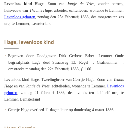
Levenloos kind Hage
. Zoon van
Jantje de Vries
, zonder beroep,
huisvrouw van
Theunis Hage
, arbeider, echtelieden, wonende te Lemmer.
Levenloos geboren
, zondag den 25e Februarij 1883, des morgens ten zes
ure, te Lemmer, Lemsterland.
Hage, levenloos kind
Begraven door Doodgraver Dirk Gerbens Faber: Lemmer Oude
begraafplaats Lage deel Straatweg 13, Regel _, Grafnummer _,
omstreeks maandag den 22e Februarij 1886, ƒ 1.00.
Levenloos kind Hage. Tweelingbroer van Geertje Hage. Zoon van
Teunis
Hage
en van
Jantje de Vries
, echtelieden, wonende te Lemmer.
Levenloos
geboren
, zondag 21 februari 1886, des avonds ten half elf ure, te
Lemmer, Lemsterland
Geertje Hage overleed 11 dagen later op donderdag 4 maart 1886