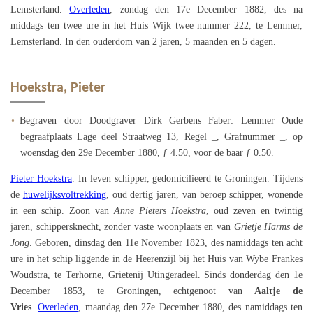
Lemsterland.
Overleden
, zondag den 17e December 1882, des na
middags ten twee ure in het Huis Wijk twee nummer 222, te Lemmer,
Lemsterland. In den ouderdom van 2 jaren, 5 maanden en 5 dagen.
Hoekstra, Pieter
Begraven door Doodgraver Dirk Gerbens Faber: Lemmer Oude
begraafplaats Lage deel Straatweg 13, Regel _, Grafnummer _, op
woensdag den 29e December 1880, ƒ 4.50, voor de baar ƒ 0.50.
Pieter Hoekstra
. In leven schipper, gedomicilieerd te Groningen. Tijdens
de
huwelijksvoltrekking
, oud dertig jaren, van beroep schipper, wonende
in een schip. Zoon van
Anne Pieters Hoekstra
, oud zeven en twintig
jaren, schippersknecht, zonder vaste woonplaats en van
Grietje Harms de
Jong
. Geboren, dinsdag den 11e November 1823, des namiddags ten acht
ure in het schip liggende in de Heerenzijl bij het Huis van Wybe Frankes
Woudstra, te Terhorne, Grietenij Utingeradeel. Sinds donderdag den 1e
December 1853, te Groningen, echtgenoot van
Aaltje de
Vries
.
Overleden
, maandag den 27e December 1880, des namiddags ten