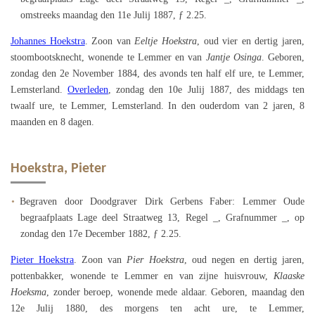
omstreeks maandag den 11e Julij 1887, ƒ 2.25.
Johannes Hoekstra
. Zoon van
Eeltje Hoekstra
, oud vier en dertig jaren,
stoombootsknecht, wonende te Lemmer en van
Jantje Osinga
. Geboren,
zondag den 2e November 1884, des avonds ten half elf ure, te Lemmer,
Lemsterland.
Overleden
, zondag den 10e Julij 1887, des middags ten
twaalf ure, te Lemmer, Lemsterland. In den ouderdom van 2 jaren, 8
maanden en 8 dagen.
Hoekstra, Pieter
Begraven door Doodgraver Dirk Gerbens Faber: Lemmer Oude
begraafplaats Lage deel Straatweg 13, Regel _, Grafnummer _, op
zondag den 17e December 1882, ƒ 2.25.
Pieter Hoekstra
. Zoon van
Pier Hoekstra
, oud negen en dertig jaren,
pottenbakker, wonende te Lemmer en van zijne huisvrouw,
Klaaske
Hoeksma
, zonder beroep, wonende mede aldaar. Geboren, maandag den
12e Julij 1880, des morgens ten acht ure, te Lemmer,