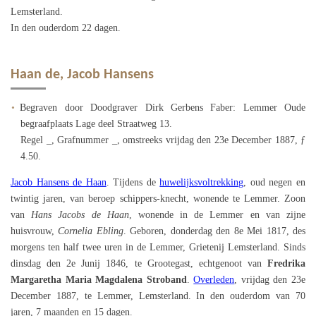
Lemsterland.
In den ouderdom 22 dagen.
Haan de, Jacob Hansens
Begraven door Doodgraver Dirk Gerbens Faber: Lemmer Oude
begraafplaats Lage deel Straatweg 13.
Regel _, Grafnummer _, omstreeks vrijdag den 23e December 1887, ƒ
4.50.
Jacob Hansens de Haan
. Tijdens de
huwelijksvoltrekking
, oud negen en
twintig jaren, van beroep schippers-knecht, wonende te Lemmer. Zoon
van
Hans Jacobs de Haan
, wonende in de Lemmer en van zijne
huisvrouw,
Cornelia Ebling
. Geboren, donderdag den 8e Mei 1817, des
morgens ten half twee uren in de Lemmer, Grietenij Lemsterland. Sinds
dinsdag den 2e Junij 1846, te Grootegast, echtgenoot van
Fredrika
Margaretha Maria Magdalena Stroband
.
Overleden
, vrijdag den 23e
December 1887, te Lemmer, Lemsterland. In den ouderdom van 70
jaren, 7 maanden en 15 dagen.