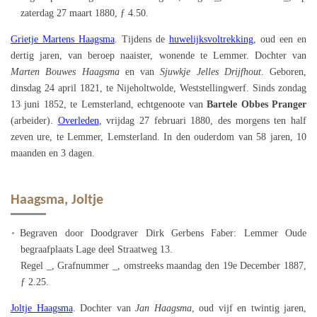
zaterdag 27 maart 1880, ƒ 4.50.
Grietje Martens Haagsma
. Tijdens de
huwelijksvoltrekking
, oud een en
dertig jaren, van beroep naaister, wonende te Lemmer. Dochter van
Marten Bouwes Haagsma
en van
Sjuwkje Jelles Drijfhout
. Geboren,
dinsdag 24 april 1821, te Nijeholtwolde, Weststellingwerf. Sinds zondag
13 juni 1852, te Lemsterland, echtgenoote van
Bartele Obbes Pranger
(arbeider).
Overleden
, vrijdag 27 februari 1880, des morgens ten half
zeven ure, te Lemmer, Lemsterland. In den ouderdom van 58 jaren, 10
maanden en 3 dagen.
Haagsma, Joltje
Begraven door Doodgraver Dirk Gerbens Faber: Lemmer Oude
begraafplaats Lage deel Straatweg 13.
Regel _, Grafnummer _, omstreeks maandag den 19e December 1887,
ƒ 2.25.
Joltje Haagsma
. Dochter van
Jan Haagsma
, oud vijf en twintig jaren,