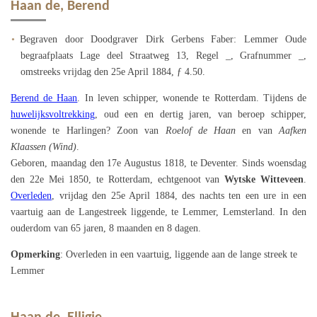
Haan de, Berend
Begraven door Doodgraver Dirk Gerbens Faber: Lemmer Oude
begraafplaats Lage deel Straatweg 13, Regel _, Grafnummer _,
omstreeks vrijdag den 25e April 1884, ƒ 4.50.
Berend de Haan
. In leven schipper, wonende te Rotterdam. Tijdens de
huwelijksvoltrekking
, oud een en dertig jaren, van beroep schipper,
wonende te Harlingen? Zoon van
Roelof de Haan
en van
Aafken
Klaassen (Wind)
.
Geboren, maandag den 17e Augustus 1818, te Deventer. Sinds woensdag
den 22e Mei 1850, te Rotterdam, echtgenoot van
Wytske Witteveen
.
Overleden
, vrijdag den 25e April 1884, des nachts ten een ure in een
vaartuig aan de Langestreek liggende, te Lemmer, Lemsterland. In den
ouderdom van 65 jaren, 8 maanden en 8 dagen.
Opmerking
: Overleden in een vaartuig, liggende aan de lange streek te
Lemmer