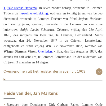
Tjitske Rienks Harkema
. In leven zonder beroep, wonende te Lemmer.
Tijdens de
huwelijksvoltrekking
, oud een en twintig jaren, van beroep
dienstmeid, wonende te Lemmer. Dochter van
Rienk Jurjens Harkema
,
oud veertig jaren, sjouwer, wonende in de Lemmer en van zijne
huisvrouw,
Aaltje Jacobs Schanstra
. Geboren, vrijdag den 28e April
1826, des morgens ten twee ure, te Lemmer, Lemsterland. Sinds
woensdag den 24e November 1847 in de Grietenij Lemsterland,
echtgenoote en sinds vrijdag den 30e November 1883, weduwe van
Wieger Siemens Visser
.
Overleden
, vrijdag den 12e Augustus 1887, des
avonds ten half acht ure, te Lemmer, Lemsterland. In den ouderdom van
61 jaren, 3 maanden en 14 dagen.
Overgenomen uit het register der graven uit 1903
Heide van der, Jan Martens
Begraven door Doodgraver Dirk Gerbens Faber: Lemmer Oude