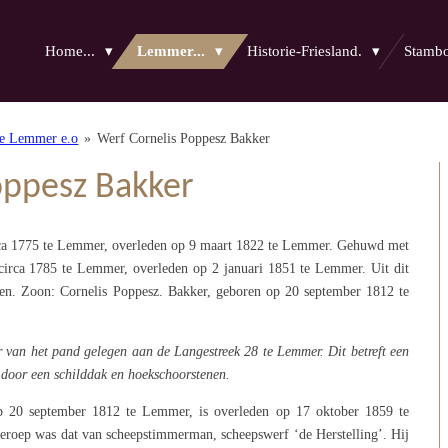
Home...
Lemmer...
Historie-Friesland.
Stam
te Lemmer e.o
»
Werf Cornelis Poppesz Bakker
oppesz Bakker
irca 1775 te Lemmer, overleden op 9 maart 1822 te Lemmer. Gehuwd met
circa 1785 te Lemmer, overleden op 2 januari 1851 te Lemmer. Uit dit
en. Zoon: Cornelis Poppesz. Bakker, geboren op 20 september 1812 te
van het pand gelegen aan de Langestreek 28 te Lemmer. Dit betreft een
 door een schilddak en hoekschoorstenen.
p 20 september 1812 te Lemmer, is overleden op 17 oktober 1859 te
beroep was dat van scheepstimmerman, scheepswerf ‘de Herstelling’. Hij