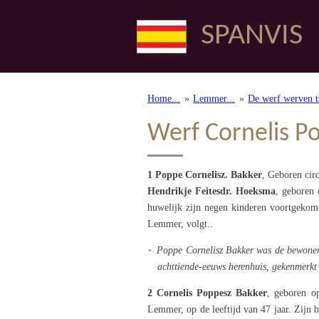
Ga
SPANVIS
direct
naar
de
hoofdinhoud
Home...
»
Lemmer...
»
De werf werven 
Werf Cornelis P
1 Poppe Cornelisz. Bakker
‏‎, Geboren c
Hendrikje Feitesdr. Hoeksma
, geboren 
huwelijk zijn negen kinderen voortgekom
Lemmer, volgt..
Poppe Cornelisz Bakker was de bewoner 
achttiende-eeuws herenhuis, gekenmerkt
2
Cornelis Poppesz Bakker
, geboren o
Lemmer, op de leeftijd van 47 jaar. Zijn 