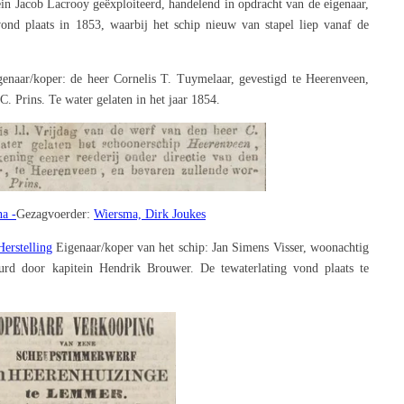
in Jacob Lacrooy geëxploiteerd, handelend in opdracht van de eigenaar,
vond plaats in 1853, waarbij het schip nieuw van stapel liep vanaf de
genaar/koper: de heer Cornelis T. Tuymelaar, gevestigd te Heerenveen,
C. Prins. Te water gelaten in het jaar 1854.
na -
Gezagvoerder:
Wiersma, Dirk Joukes
erstelling
Eigenaar/koper van het schip: Jan Simens Visser, woonachtig
rd door kapitein Hendrik Brouwer. De tewaterlating vond plaats te