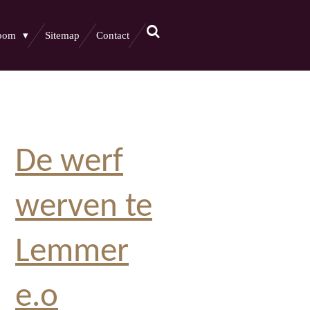
boom
Sitemap
Contact
De werf
werven te
Lemmer
e.o