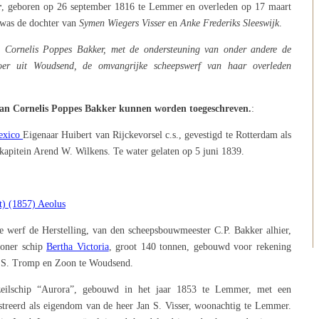
r
, geboren op 26 september 1816 te Lemmer en overleden op 17 maart
 was de dochter van
Symen Wiegers Visser
en
Anke Frederiks Sleeswijk
.
 Cornelis Poppes Bakker, met de ondersteuning van onder andere de
er uit Woudsend, de omvangrijke scheepswerf van haar overleden
aan Cornelis Poppes Bakker kunnen worden toegeschreven.
:
Mexico
Eigenaar Huibert van Rijckevorsel c.s., gevestigd te Rotterdam als
kapitein Arend W. Wilkens. Te water gelaten op 5 juni 1839.
t) (1857) Aeolus
werf de Herstelling, van den scheepsbouwmeester C.P. Bakker alhier,
honer schip
Bertha Victoria
, groot 140 tonnen, gebouwd voor rekening
 J.S. Tromp en Zoon te Woudsend.
eilschip “Aurora”, gebouwd in het jaar 1853 te Lemmer, met een
treerd als eigendom van de heer Jan S. Visser, woonachtig te Lemmer.