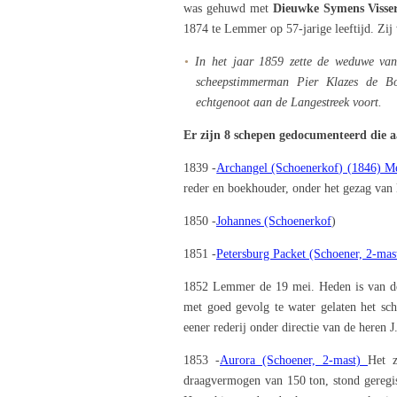
was gehuwd met
Dieuwke Symens Visse
1874 te Lemmer op 57-jarige leeftijd. Zij
In het jaar 1859 zette de weduwe van
scheepstimmerman Pier Klazes de Bo
echtgenoot aan de Langestreek voort.
Er zijn 8 schepen gedocumenteerd die 
1839 -
Archangel (Schoenerkof) (1846) 
reder en boekhouder, onder het gezag van 
1850 -
Johannes (Schoenerkof
)
1851 -
Petersburg Packet (Schoener, 2-mas
1852 Lemmer de 19 mei. Heden is van de 
met goed gevolg te water gelaten het sc
eener rederij onder directie van de heren
1853 -
Aurora (Schoener, 2-mast)
Het z
draagvermogen van 150 ton, stond geregis