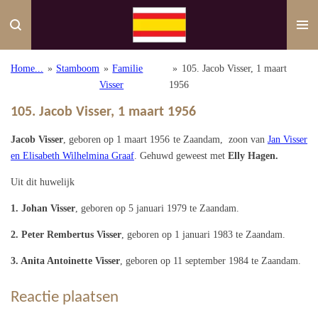
Ga
direct
naar
de
Home...
»
Stamboom
»
Familie
»
105. Jacob Visser, 1 maart
hoofdinhoud
Visser
1956
105. Jacob Visser, 1 maart 1956
Jacob Visser
, geboren op 1 maart 1956 te Zaandam, zoon van
Jan Visser
en Elisabeth Wilhelmina Graaf
. Gehuwd geweest met
Elly Hagen.
Uit dit huwelijk
1. Johan Visser
, geboren op 5 januari 1979 te Zaandam.
2. Peter Rembertus Visser
, geboren op 1 januari 1983 te Zaandam.
3. Anita Antoinette Visser
, geboren op 11 september 1984 te Zaandam.
Reactie plaatsen