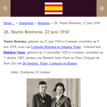
Ga
direct
naar
de
Home...
»
Stamboom
»
Bootsma
»
26. Teunis Bootsma, 22 juni 1910
hoofdinhoud
26. Teunis Bootsma, 22 juni 1910
Teunis Bootsma
, geboren op 22 juni 1910 te Lemmer, overleden op 9
mei 1978, zoon van
Leeuwke Bootsma en Johanna Visser
. Gehuwd met
Hebeltje Visser
, geboren op 11 november 1925 te Lemmer, overleden op
7 oktober 1987, dochter van
Hendrik Anne Visser
en
Trien (Trijntje) de
Boer. Zie ook
De families: Visser, Coehoorn en Rippen
Adres: Parkstraat 32 Lemmer