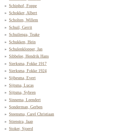
Schiphof, Foppe
Schokker, Albert
Scholten, Willem
Schuil, Gerrit
Schuilenga, Teake
Schukken, Hein
Schulenklopper, Jan
Sibbelee, Hendrik Hans
Sierksma, Fokke 1917
Sierksma, Fokke 1924
Sijbesma, Evert
Sijtsma, Lucas
Sijtsma, Sybren
Sinnema, Leendert
Sonderman, Gerben
Steensma, Carel Christiaan
Stienstra, Jaap
Stoker, Sjoerd