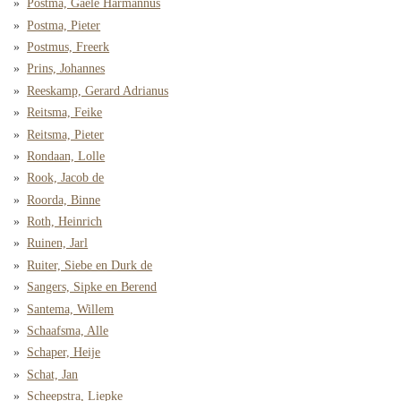
Postma, Gaele Harmannus
Postma, Pieter
Postmus, Freerk
Prins, Johannes
Reeskamp, Gerard Adrianus
Reitsma, Feike
Reitsma, Pieter
Rondaan, Lolle
Rook, Jacob de
Roorda, Binne
Roth, Heinrich
Ruinen, Jarl
Ruiter, Siebe en Durk de
Sangers, Sipke en Berend
Santema, Willem
Schaafsma, Alle
Schaper, Heije
Schat, Jan
Scheepstra, Liepke