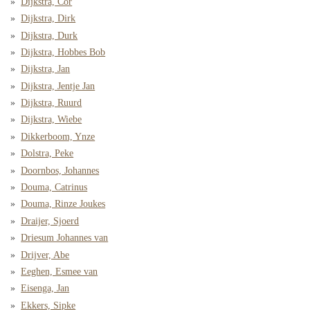
Dijkstra, Cor
Dijkstra, Dirk
Dijkstra, Durk
Dijkstra, Hobbes Bob
Dijkstra, Jan
Dijkstra, Jentje Jan
Dijkstra, Ruurd
Dijkstra, Wiebe
Dikkerboom, Ynze
Dolstra, Peke
Doornbos, Johannes
Douma, Catrinus
Douma, Rinze Joukes
Draijer, Sjoerd
Driesum Johannes van
Drijver, Abe
Eeghen, Esmee van
Eisenga, Jan
Ekkers, Sipke