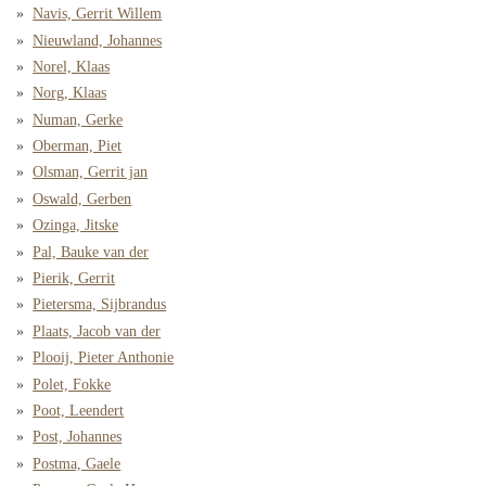
Navis, Gerrit Willem
Nieuwland, Johannes
Norel, Klaas
Norg, Klaas
Numan, Gerke
Oberman, Piet
Olsman, Gerrit jan
Oswald, Gerben
Ozinga, Jitske
Pal, Bauke van der
Pierik, Gerrit
Pietersma, Sijbrandus
Plaats, Jacob van der
Plooij, Pieter Anthonie
Polet, Fokke
Poot, Leendert
Post, Johannes
Postma, Gaele