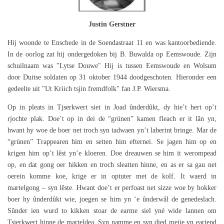
Justin Gerstner
Hij woonde te Enschede in de Soendastraat 11 en was kantoorbediende.
In de oorlog zat hij ondergedoken bij B. Buwalda op Eemswoude. Zijn
schuilnaam was "Lytse Douwe" Hij is tussen Eemswoude en Wolsum
door Duitse soldaten op 31 oktober 1944 doodgeschoten. Hieronder een
gedeelte uit "Ut Kriich tsjin fremdfolk" fan J.P. Wiersma.
Op in pleats in Tjserkwert siet in Joad ûnderdûkt, dy hie’t hert op’t
rjochte plak. Doe’t op in dei de “grünen” kamen fleach er it lân yn,
hwant hy woe de boer net troch syn tadwaen yn’t laberint bringe. Mar de
“grünen” Trappearen him en setten him efternei. Se jagen him op en
krigen him op’t lêst yn’e kloeren. Doe dreauwen se him it werompead
op, en dat gong oer hikken en troch sleatten hinne, en as er sa gau net
oerein komme koe, krige er in optuter met de kolf. It waerd in
martelgong – syn lêste. Hwant doe’t er perfoast net sizze woe by hokker
boer hy ûnderdûkt wie, joegen se him yn ‘e ûnderwâl de genedeslach.
Sûnder ien wurd to kikken stoar de earme siel yné wide lannen om
Tsjerkwert hinne de marteldea. Syn namme en syn died meije yn earjend