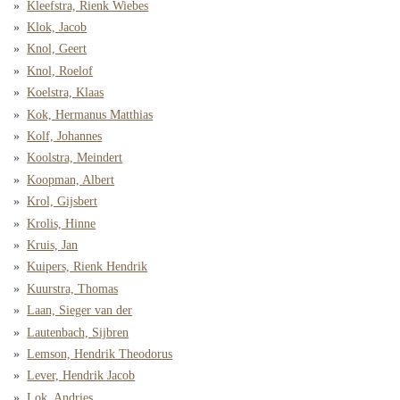
Kleefstra, Rienk Wiebes
Klok, Jacob
Knol, Geert
Knol, Roelof
Koelstra, Klaas
Kok, Hermanus Matthias
Kolf, Johannes
Koolstra, Meindert
Koopman, Albert
Krol, Gijsbert
Krolis, Hinne
Kruis, Jan
Kuipers, Rienk Hendrik
Kuurstra, Thomas
Laan, Sieger van der
Lautenbach, Sijbren
Lemson, Hendrik Theodorus
Lever, Hendrik Jacob
Lok, Andries