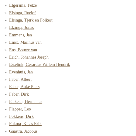
Elgersma, Fetze
Elsinga, Roelof
Elsinga, Tjerk en Folkert
Elzinga, Jonas
Emmens, Jan
Emst, Marinus van
Ens, Bouwe van
Erich, Johannes Joseph
Esselink, Gerardus Willem Hendrik
Evenhuis, Jan
Faber, Albert
Faber, Auke Piers
Faber, Dirk
Falkena, Hermanus
Flapper, Leo
Fokkens, Dirk
Fokma, Klaas Erik
Gaastra, Jacobus