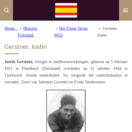
Ga
direct
naar
de
Home...
»
Historie-
»
Het Friese Verzet
»
Gerstner,
hoofdinhoud
Friesland.
WO2
Justin
Gerstner, Justin
Justin Gerstner,
reiziger in landbouwwerktuigen, geboren op 5 februari
1921 te Ebelsbach (Duitsland) overleden op 31 oktober 1944 te
Tjerkwerd. Joodse onderduiker, hij weigerde het onderduikadres te
verraden. Zoon van
Salomon Gerstner
en
Frida Sündermann