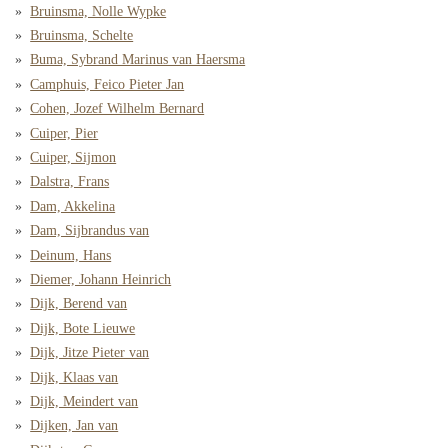
Bruinsma, Nolle Wypke
Bruinsma, Schelte
Buma, Sybrand Marinus van Haersma
Camphuis, Feico Pieter Jan
Cohen, Jozef Wilhelm Bernard
Cuiper, Pier
Cuiper, Sijmon
Dalstra, Frans
Dam, Akkelina
Dam, Sijbrandus van
Deinum, Hans
Diemer, Johann Heinrich
Dijk, Berend van
Dijk, Bote Lieuwe
Dijk, Jitze Pieter van
Dijk, Klaas van
Dijk, Meindert van
Dijken, Jan van