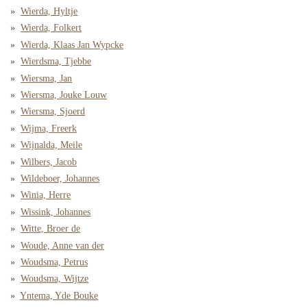
Wierda, Hyltje
Wierda, Folkert
Wierda, Klaas Jan Wypcke
Wierdsma, Tjebbe
Wiersma, Jan
Wiersma, Jouke Louw
Wiersma, Sjoerd
Wijma, Freerk
Wijnalda, Meile
Wilbers, Jacob
Wildeboer, Johannes
Winia, Herre
Wissink, Johannes
Witte, Broer de
Woude, Anne van der
Woudsma, Petrus
Woudsma, Wijtze
Yntema, Yde Bouke