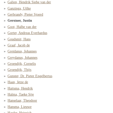
Galien, Hendrik Siebe van der
Ganzinga, Uilke
Gerbrandy, Pieter Sjoerd
Gerstner, Justin
Goot, Halbe van der
Gorter, Andreas Everhardus
Goudsmit, Hans
Graaf, Jacob de
Greidanus, Johannes
Greydanus, Johannes
Groendijk, Cornelis
Groendijk, Thijs
Gunster, Dr. Pieter Engelbertus
Haan, Jetze de
Haitsma, Hendrik
Halma, Taeke Sije
Hanselaar, Theodoor
Hansma, Lieuwe
Harder, Heinrich