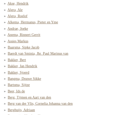
Akse, Hendrik
Algra, Ale
Algra, Roelof
Alkema, Hermanus, Pieter en Yme
Andrae, Joeke
Anema, Rinnert Gerrit
Assies Markus
Baarsma, Sipke Jacob
Baerdt van Sminia, Jhr. Paul Marinus van
Bakker, Bert
Bakker, Jan Hendrik
Bakker, Sjoerd
Bangma, Douwe Sikke
Bartsma, Sijtze
Beer, Ids de
Berg, Tijmen en Aart van den
Berg van der Vlis, Cornelia Johanna van den
Berghuijs, Adriaan