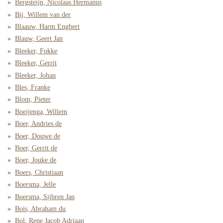
Bergsteijn, Nicolaas Hermanus
Bij, Willem van der
Blaauw, Harm Engbert
Blauw, Geert Jan
Bleeker, Fokke
Bleeker, Gerrit
Bleeker, Johan
Bles, Franke
Blom, Pieter
Boeijenga, Willem
Boer, Andries de
Boer, Douwe de
Boer, Gerrit de
Boer, Jouke de
Boers, Christiaan
Boersma, Jelle
Boersma, Sijbren Jan
Bois, Abraham du
Bol, Rene Jacob Adriaan