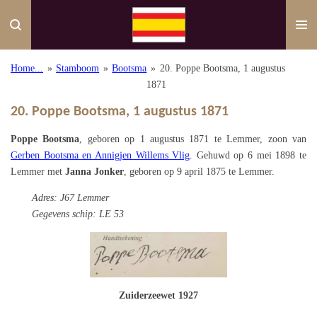
Ga
direct
naar
de
Home...
»
Stamboom
»
Bootsma
»
20. Poppe Bootsma, 1 augustus
hoofdinhoud
1871
20. Poppe Bootsma, 1 augustus 1871
Poppe Bootsma
, geboren op 1 augustus 1871 te Lemmer, zoon van
Gerben Bootsma en Annigjen Willems Vlig
. Gehuwd op 6 mei 1898 te
Lemmer met
Janna Jonker
, geboren op 9 april 1875 te Lemmer.
Adres: J67 Lemmer
Gegevens schip: LE 53
Zuiderzeewet 1927