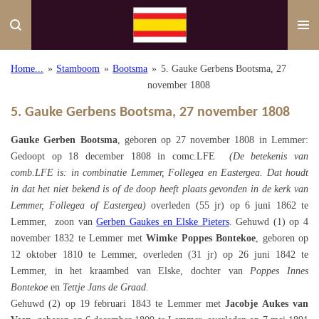
Ga
direct
naar
de
Home...
»
Stamboom
»
Bootsma
»
5. Gauke Gerbens Bootsma, 27
hoofdinhoud
november 1808
5. Gauke Gerbens Bootsma, 27 november 1808
Gauke Gerben Bootsma
, geboren op 27 november 1808 in Lemmer:
Gedoopt op 18 december 1808 in comc.LFE
(De betekenis van
comb.LFE is: in combinatie Lemmer, Follegea en Eastergea. Dat houdt
in dat het niet bekend is of de doop heeft plaats gevonden in de kerk van
Lemmer, Follegea of Eastergea)
overleden (55 jr) op 6 juni 1862 te
Lemmer, zoon van
Gerben Gaukes en Elske Pieters
. Gehuwd (1) op 4
november 1832 te Lemmer met
Wimke Poppes Bontekoe
, geboren op
12 oktober 1810 te Lemmer, overleden (31 jr) op 26 juni 1842 te
Lemmer, in het kraambed van Elske, dochter van
Poppes Innes
Bontekoe
en
Tettje Jans de Graad
.
Gehuwd (2) op 19 februari 1843 te Lemmer met
Jacobje Aukes van