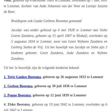
Veen
, geboren op 6 december 1809 te Lemmer, overleden op 7 mei 1891
te Lemmer, dochter van
Auke Johannes van der Veen
en
Leentje Jurjens
de Boer
.
Bruidegom ook Gauke Gerbens Bootsma genaamd
Jacobje was eerder gehuwd op 4 mei 1828 te Lemmer met Siebe
Geerts Zandstra, geboren op 15 april 1807 te Blokzijl, overleden op
5 augustus 1834 te Lemmer, zoon van Geert Wybrens Zandstra en
Gerbrig Siebes de Vrij. Uit het huwelijk van Jacobje en Siebe zijn 3
kinderen geboren: Geert Zandstra, Auke Zandstra en Wybren
Zandstra.
Uit het 1e huwelijk zijn de volgende kinderen bekend.
1. Tetje Gaukes Bootsma
, geboren op 26 augustus 1833 te Lemmer
2. Gerben Bootsma
, geboren op 30 juli 1836 te Lemmer
3. Poppe Bootsma
, geboren op 12 juni 1839 te Lemmer
4. Elske Bootsma
, geboren op 19 juni 1842 te Lemmer, overleden op
6
juli 1842
te Lemmer