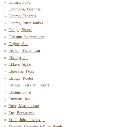
Dolstra, Peke
Doornbos, Johannes
Douma, Catrinus
Douma, Rinze Joukes
Draijer, Sjoerd
Driesum Johannes van
Drijver, Abe
Eeghen, Esmee van
Eisenga, Jan
Ekkers, Sipke
Elgersma, Fetze
Elsinga, Roelof
Elsinga, Tjerk en Folkert
Elzinga, Jonas
Emmens, Jan
Emst, Marinus van
Ens, Bouwe van
Erich, Johannes Joseph
Esselink, Gerardus Willem Hendrik