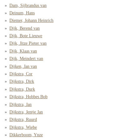
Dam, Sijbrandus van
Deinum, Hans
Diemer, Johann Heinrich
Dijk, Berend van
Dijk, Bote Lieuwe
Dijk, Jitze Pieter van
Dijk, Klaas van
Dijk, Meindert van
Dijken, Jan van
Dijkstra, Cor
Dijkstra, Dirk
Dijkstra, Durk
Dijkstra, Hobbes Bob
Dijkstra, Jan
Dijkstra, Jentje Jan
Dijkstra, Ruurd
Dijkstra, Wiebe
Dikkerboom, Ynze