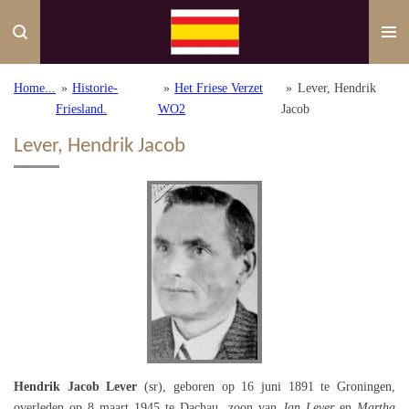
Ga
direct
naar
de
Home...
»
Historie-
»
Het Friese Verzet
»
Lever, Hendrik
hoofdinhoud
Friesland.
WO2
Jacob
Lever, Hendrik Jacob
Hendrik Jacob Lever
(sr), geboren op 16 juni 1891 te Groningen,
overleden op 8 maart 1945 te Dachau, zoon van
Jan Lever
en
Martha