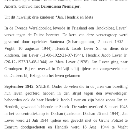
Alberts
. Gehuwd met
Berendiena Niemeijer
.
Uit dit huwelijk drie kinderen
*
Jan, Hendrik en Meta
In de Tweede Wereldoorlog leverde in Friesland een „knokploeg Lever"
verzet tegen de Duitse bezetter. De kern van deze verzetsgroep werd
gevormd door oprichter Santema (Scharnegoutum, 2 maart 1902 –
Vught, 10 augustus 1944), Hendrik Jacob Lever Sr. en diens drie
kinderen, Jan Lever (11-08-1922/21-07-1944), Hendrik Jacob Lever Jr.
(26-12-1923/18-08-1944) en Meta Lever (1928). Jan Lever ging naar
Groningen. Bij een overval in Delfzijl is hij tijdens een vuurgevecht met
de Duitsers bij Ezinge om het leven gekomen
September 1945
: SNEEK. Onder de velen die in de jaren van bezetting
hun leven geofferd hebben in den strijd tegen den overweldiger,
behoorden ook de heer Hendrik Jacob Lever en zijn beide zoons Jan en
Hendrik, gewoond hebbende te Sneek. De vader overleed 8 maart 1945
in het concentratiekamp te Dachau (aankomst Dachau 26 mei 1944), Jan
Lever werd 21 Juli 1944 tijdens een gevecht met de Grüne Polizel te
Eenrum doodgeschoten en Hendrik werd 18 Aug. 1944 te Vught