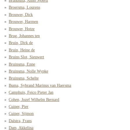
Brandsma, Anno Sjoerd
Broersma, Lourens
Brouwer, Dick
Brouwer, Harmen
Brouwer, Hotze
Brug, Johannes ten
Bruin, Dirk de
Bruin, Heine de
Bruins Slot, Sieuwert
Bruinsma, Enne
Bruinsma, Nolle Wypke
Bruinsma, Schelte
Buma, Sybrand Marinus van Haersma
Camphuis, Feico Pieter Jan
Cohen, Jozef Wilhelm Bernard
Cuiper, Pier
Cuiper, Sijmon
Dalstra, Frans
Dam, Akkelina