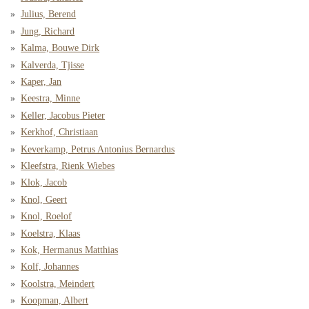
Julius, Berend
Jung, Richard
Kalma, Bouwe Dirk
Kalverda, Tjisse
Kaper, Jan
Keestra, Minne
Keller, Jacobus Pieter
Kerkhof, Christiaan
Keverkamp, Petrus Antonius Bernardus
Kleefstra, Rienk Wiebes
Klok, Jacob
Knol, Geert
Knol, Roelof
Koelstra, Klaas
Kok, Hermanus Matthias
Kolf, Johannes
Koolstra, Meindert
Koopman, Albert