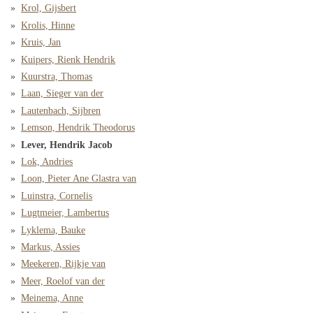
Krol, Gijsbert
Krolis, Hinne
Kruis, Jan
Kuipers, Rienk Hendrik
Kuurstra, Thomas
Laan, Sieger van der
Lautenbach, Sijbren
Lemson, Hendrik Theodorus
Lever, Hendrik Jacob
Lok, Andries
Loon, Pieter Ane Glastra van
Luinstra, Cornelis
Lugtmeier, Lambertus
Lyklema, Bauke
Markus, Assies
Meekeren, Rijkje van
Meer, Roelof van der
Meinema, Anne