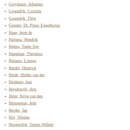
Greydanus, Johannes
Groendijk, Cornelis
Groendijk, Thijs
Gunster, Dr. Pieter Engelbertus
Haan, Jetze de
Haitsma, Hendrik
Halma, Taeke Sije
Hanselaar, Theodoor
Hansma, Lieuwe
Harder, Heinrich
Heide, Hielke van der
Heidema, Ane
Heijdenrijk, Aris
Helm, Krijn van den
Hempenius, Jelle
Herder, Jan
Hof, Wiepke
Hoogerdijk, Teunis Willem