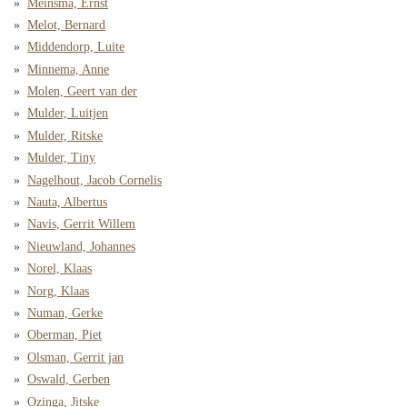
Meinsma, Ernst
Melot, Bernard
Middendorp, Luite
Minnema, Anne
Molen, Geert van der
Mulder, Luitjen
Mulder, Ritske
Mulder, Tiny
Nagelhout, Jacob Cornelis
Nauta, Albertus
Navis, Gerrit Willem
Nieuwland, Johannes
Norel, Klaas
Norg, Klaas
Numan, Gerke
Oberman, Piet
Olsman, Gerrit jan
Oswald, Gerben
Ozinga, Jitske