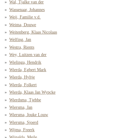
Wal, Tjalke van der
Wassenaar, Johannes
Weij, Familie v.d.
Weima, Douwe
Weitenberg, Klaas Nicolaas
Welfing, Jan
Westra, Rients
Wey, Luitzen van der
Wielinga, Hendrik
Wierda, Egbert Mark
Wierda, Hyltje
Wierda, Folkert
Wierda, Klaas Jan Wypcke
Wierdsma, Tjebbe
Wiersma, Jan
Wiersma, Jouke Louw
Wiersma, Sjoerd
Wijma, Freerk
Wijnalda, Meile