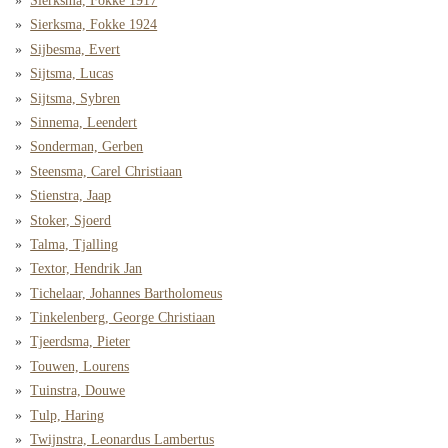
Sierksma, Fokke 1917
Sierksma, Fokke 1924
Sijbesma, Evert
Sijtsma, Lucas
Sijtsma, Sybren
Sinnema, Leendert
Sonderman, Gerben
Steensma, Carel Christiaan
Stienstra, Jaap
Stoker, Sjoerd
Talma, Tjalling
Textor, Hendrik Jan
Tichelaar, Johannes Bartholomeus
Tinkelenberg, George Christiaan
Tjeerdsma, Pieter
Touwen, Lourens
Tuinstra, Douwe
Tulp, Haring
Twijnstra, Leonardus Lambertus