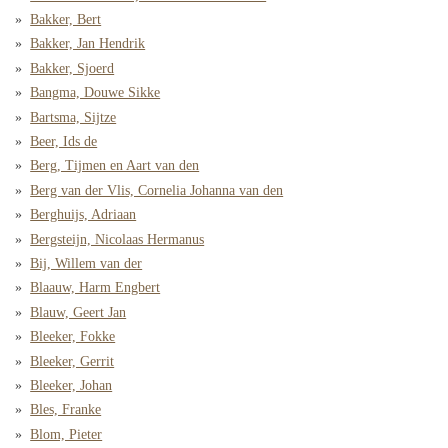
Bakker, Bert
Bakker, Jan Hendrik
Bakker, Sjoerd
Bangma, Douwe Sikke
Bartsma, Sijtze
Beer, Ids de
Berg, Tijmen en Aart van den
Berg van der Vlis, Cornelia Johanna van den
Berghuijs, Adriaan
Bergsteijn, Nicolaas Hermanus
Bij, Willem van der
Blaauw, Harm Engbert
Blauw, Geert Jan
Bleeker, Fokke
Bleeker, Gerrit
Bleeker, Johan
Bles, Franke
Blom, Pieter