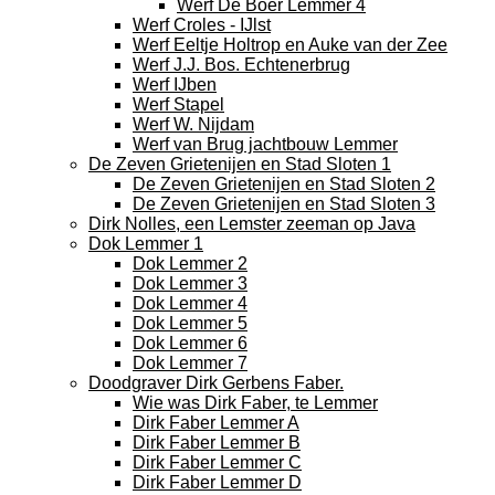
Werf De Boer Lemmer 4
Werf Croles - IJlst
Werf Eeltje Holtrop en Auke van der Zee
Werf J.J. Bos. Echtenerbrug
Werf IJben
Werf Stapel
Werf W. Nijdam
Werf van Brug jachtbouw Lemmer
De Zeven Grietenijen en Stad Sloten 1
De Zeven Grietenijen en Stad Sloten 2
De Zeven Grietenijen en Stad Sloten 3
Dirk Nolles, een Lemster zeeman op Java
Dok Lemmer 1
Dok Lemmer 2
Dok Lemmer 3
Dok Lemmer 4
Dok Lemmer 5
Dok Lemmer 6
Dok Lemmer 7
Doodgraver Dirk Gerbens Faber.
Wie was Dirk Faber, te Lemmer
Dirk Faber Lemmer A
Dirk Faber Lemmer B
Dirk Faber Lemmer C
Dirk Faber Lemmer D