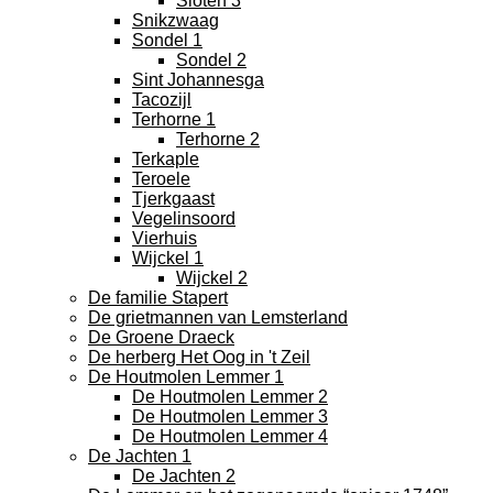
Sloten 3
Snikzwaag
Sondel 1
Sondel 2
Sint Johannesga
Tacozijl
Terhorne 1
Terhorne 2
Terkaple
Teroele
Tjerkgaast
Vegelinsoord
Vierhuis
Wijckel 1
Wijckel 2
De familie Stapert
De grietmannen van Lemsterland
De Groene Draeck
De herberg Het Oog in 't Zeil
De Houtmolen Lemmer 1
De Houtmolen Lemmer 2
De Houtmolen Lemmer 3
De Houtmolen Lemmer 4
De Jachten 1
De Jachten 2