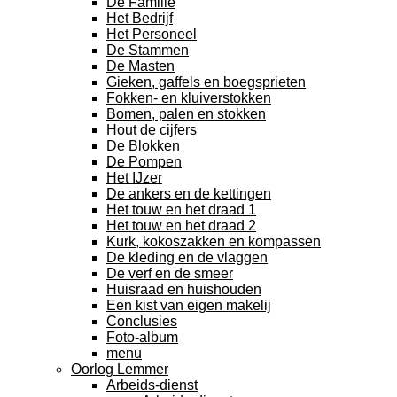
De Familie
Het Bedrijf
Het Personeel
De Stammen
De Masten
Gieken, gaffels en boegsprieten
Fokken- en kluiverstokken
Bomen, palen en stokken
Hout de cijfers
De Blokken
De Pompen
Het IJzer
De ankers en de kettingen
Het touw en het draad 1
Het touw en het draad 2
Kurk, kokoszakken en kompassen
De kleding en de vlaggen
De verf en de smeer
Huisraad en huishouden
Een kist van eigen makelij
Conclusies
Foto-album
menu
Oorlog Lemmer
Arbeids-dienst