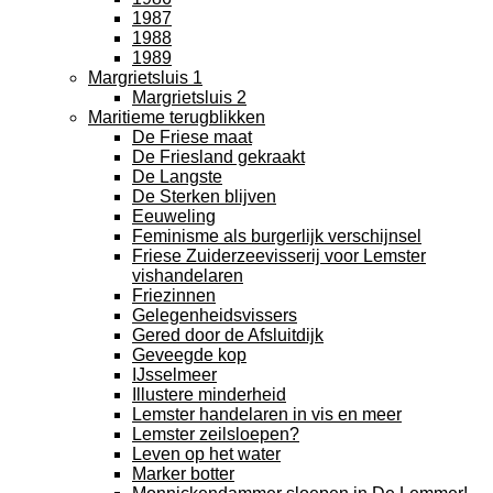
1987
1988
1989
Margrietsluis 1
Margrietsluis 2
Maritieme terugblikken
De Friese maat
De Friesland gekraakt
De Langste
De Sterken blijven
Eeuweling
Feminisme als burgerlijk verschijnsel
Friese Zuiderzeevisserij voor Lemster
vishandelaren
Friezinnen
Gelegenheidsvissers
Gered door de Afsluitdijk
Geveegde kop
IJsselmeer
Illustere minderheid
Lemster handelaren in vis en meer
Lemster zeilsloepen?
Leven op het water
Marker botter