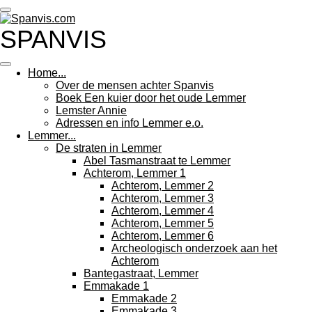
Ga
direct
SPANVIS
naar
de
hoofdinhoud
Home...
Over de mensen achter Spanvis
Boek Een kuier door het oude Lemmer
Lemster Annie
Adressen en info Lemmer e.o.
Lemmer...
De straten in Lemmer
Abel Tasmanstraat te Lemmer
Achterom, Lemmer 1
Achterom, Lemmer 2
Achterom, Lemmer 3
Achterom, Lemmer 4
Achterom, Lemmer 5
Achterom, Lemmer 6
Archeologisch onderzoek aan het
Achterom
Bantegastraat, Lemmer
Emmakade 1
Emmakade 2
Emmakade 3