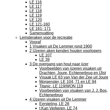
LE 116
LE 117
LE 118
LE 119
LE 120
LE 121-160
LE 161- 171
Samenvatting
Lemsteraken voor de recreatie
Vooraf
1 Visaken uit De Lemmer rond 1900
2 IJzeren aken kenden houten voorlopers
LE 107
LE 39
3 De overgang van hout naar ijzer
Voorbeelden van ijzeren visaken uit
Drachten, Joure, Echtenerbrug en IJlst
Visaak LE 63 van Van der Zee uit Joure
Morgenster, LE 104, 71 en LE 94
Titanic, LE 119/WON 119
Voorbeelden van visaken van J. J. Bos,
Echtenerbrug
4 IJzeren visaken uit De Lemmer
Eersteling, LE 28
t Kan Verkeren, LE 74