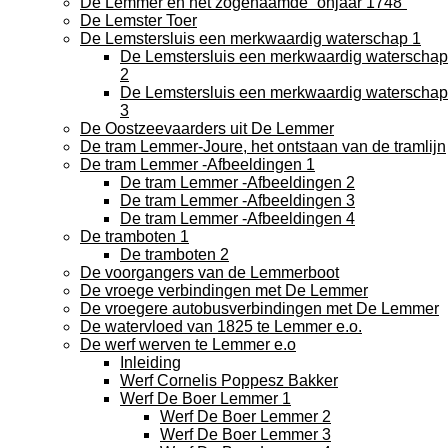
De Lemmer en het zogenaamde “onjaar 1748”
De Lemster Toer
De Lemstersluis een merkwaardig waterschap 1
De Lemstersluis een merkwaardig waterschap
2
De Lemstersluis een merkwaardig waterschap
3
De Oostzeevaarders uit De Lemmer
De tram Lemmer-Joure, het ontstaan van de tramlijn
De tram Lemmer -Afbeeldingen 1
De tram Lemmer -Afbeeldingen 2
De tram Lemmer -Afbeeldingen 3
De tram Lemmer -Afbeeldingen 4
De tramboten 1
De tramboten 2
De voorgangers van de Lemmerboot
De vroege verbindingen met De Lemmer
De vroegere autobusverbindingen met De Lemmer
De watervloed van 1825 te Lemmer e.o.
De werf werven te Lemmer e.o
Inleiding
Werf Cornelis Poppesz Bakker
Werf De Boer Lemmer 1
Werf De Boer Lemmer 2
Werf De Boer Lemmer 3