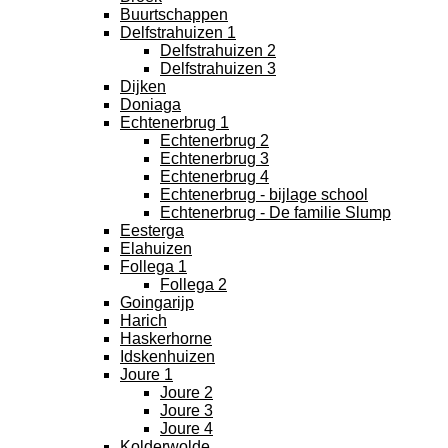
Buurtschappen
Delfstrahuizen 1
Delfstrahuizen 2
Delfstrahuizen 3
Dijken
Doniaga
Echtenerbrug 1
Echtenerbrug 2
Echtenerbrug 3
Echtenerbrug 4
Echtenerbrug - bijlage school
Echtenerbrug - De familie Slump
Eesterga
Elahuizen
Follega 1
Follega 2
Goingarijp
Harich
Haskerhorne
Idskenhuizen
Joure 1
Joure 2
Joure 3
Joure 4
Kolderwolde