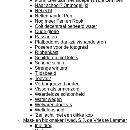
Monnickendammer sloepen in De Lemmer!
Naar school? Onmogelijk!
Net echt
Nettenhandel Pen
Nog meer Pen en Rook
Ooit decentraal beheerd water
Oude glorie
Passanten
Platbodems dankzij vishandelaren
Poseren voor de fotograaf
Ribbenkast
Schilderen met foto’s
Schone schijn
Strenge winters
Tijdsbeeld
Toeval?
Verborgen verbanden
Vissen als armenzorg
Waardeloze schoonheid
Water wegen
Welvaren door vis
Wetteloosheid
'Zeiljacht' met een dikke kop
Mast- en blokmakerij wed. S.J. de Vries te Lemmer
Inleiding