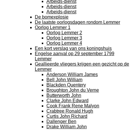
Arbeids-dienst
Arbeids-dienst
Arbeids-dienst
De bomexplosie
De laatste oorlogsdagen rondom Lemmer
Oorlog Lemmer 1
Oorlog Lemmer 2
Oorlog Lemmer 3
Oorlog Lemmer 4
Een kort verslag van ons koningshuis
Engelse aanval op 29 september 1799
Lemmer
Geallieerde vliegers krijgen een gezicht op de
Lemmer
Anderson William James
Bell John William
Blackden Quentery
Broughton John du Verne
Butterworth John
Clarke John Edward
Cook Frank Rene Malyon
Crabtree Ronald Hugh
Curtis John Richard
Dallenger Ben
Drake William John