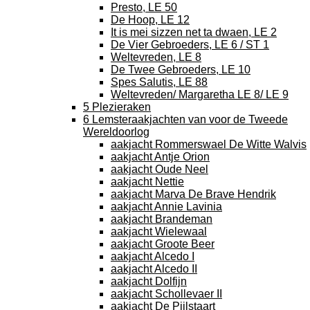
Presto, LE 50
De Hoop, LE 12
It is mei sizzen net ta dwaen, LE 2
De Vier Gebroeders, LE 6 / ST 1
Weltevreden, LE 8
De Twee Gebroeders, LE 10
Spes Salutis, LE 88
Weltevreden/ Margaretha LE 8/ LE 9
5 Plezieraken
6 Lemsteraakjachten van voor de Tweede
Wereldoorlog
aakjacht Rommerswael De Witte Walvis
aakjacht Antje Orion
aakjacht Oude Neel
aakjacht Nettie
aakjacht Marva De Brave Hendrik
aakjacht Annie Lavinia
aakjacht Brandeman
aakjacht Wielewaal
aakjacht Groote Beer
aakjacht Alcedo I
aakjacht Alcedo II
aakjacht Dolfijn
aakjacht Schollevaer II
aakjacht De Pijlstaart