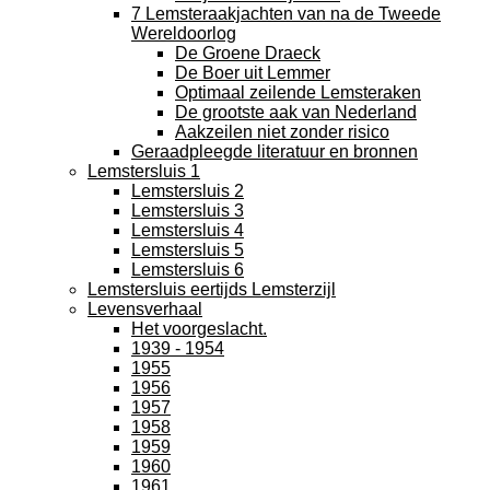
7 Lemsteraakjachten van na de Tweede
Wereldoorlog
De Groene Draeck
De Boer uit Lemmer
Optimaal zeilende Lemsteraken
De grootste aak van Nederland
Aakzeilen niet zonder risico
Geraadpleegde literatuur en bronnen
Lemstersluis 1
Lemstersluis 2
Lemstersluis 3
Lemstersluis 4
Lemstersluis 5
Lemstersluis 6
Lemstersluis eertijds Lemsterzijl
Levensverhaal
Het voorgeslacht.
1939 - 1954
1955
1956
1957
1958
1959
1960
1961