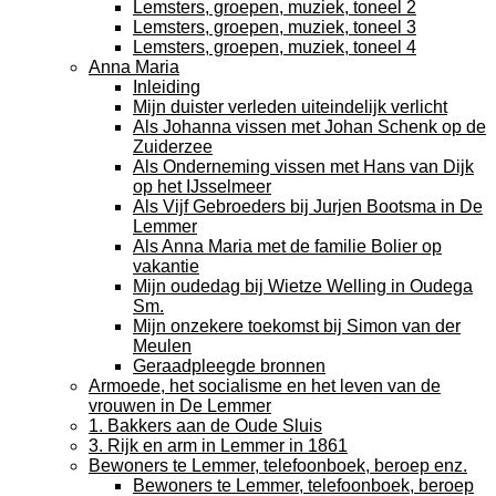
Lemsters, groepen, muziek, toneel 2
Lemsters, groepen, muziek, toneel 3
Lemsters, groepen, muziek, toneel 4
Anna Maria
Inleiding
Mijn duister verleden uiteindelijk verlicht
Als Johanna vissen met Johan Schenk op de
Zuiderzee
Als Onderneming vissen met Hans van Dijk
op het IJsselmeer
Als Vijf Gebroeders bij Jurjen Bootsma in De
Lemmer
Als Anna Maria met de familie Bolier op
vakantie
Mijn oudedag bij Wietze Welling in Oudega
Sm.
Mijn onzekere toekomst bij Simon van der
Meulen
Geraadpleegde bronnen
Armoede, het socialisme en het leven van de
vrouwen in De Lemmer
1. Bakkers aan de Oude Sluis
3. Rijk en arm in Lemmer in 1861
Bewoners te Lemmer, telefoonboek, beroep enz.
Bewoners te Lemmer, telefoonboek, beroep