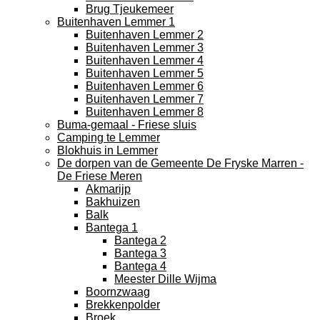
Brug Tjeukemeer
Buitenhaven Lemmer 1
Buitenhaven Lemmer 2
Buitenhaven Lemmer 3
Buitenhaven Lemmer 4
Buitenhaven Lemmer 5
Buitenhaven Lemmer 6
Buitenhaven Lemmer 7
Buitenhaven Lemmer 8
Buma-gemaal - Friese sluis
Camping te Lemmer
Blokhuis in Lemmer
De dorpen van de Gemeente De Fryske Marren -
De Friese Meren
Akmarijp
Bakhuizen
Balk
Bantega 1
Bantega 2
Bantega 3
Bantega 4
Meester Dille Wijma
Boornzwaag
Brekkenpolder
Broek