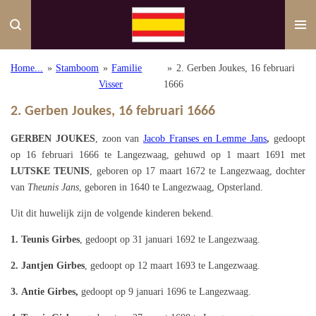
Ga
direct
naar
de
Home...
»
Stamboom
»
Familie
»
2. Gerben Joukes, 16 februari
hoofdinhoud
Visser
1666
2. Gerben Joukes, 16 februari 1666
GERBEN JOUKES
, zoon van
Jacob Franses en Lemme Jans
,
gedoopt
op 16 februari 1666 te Langezwaag, gehuwd op 1 maart 1691 met
LUTSKE TEUNIS
, geboren op 17 maart 1672 te Langezwaag, dochter
van
Theunis Jans
, geboren in 1640 te Langezwaag, Opsterland.
Uit dit huwelijk zijn de volgende kinderen bekend.
1. Teunis Girbes
, gedoopt op 31 januari 1692 te Langezwaag.
2.
Jantjen
Girbes
, gedoopt op 12 maart 1693 te Langezwaag.
3.
Antie Girbes,
gedoopt op 9 januari 1696 te Langezwaag.