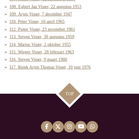
108. Egbert Jan Visser, 22 augustus 1953
109. Arjen Visser, 7 december 1947
110. Peter Visser, 10 april 1965
112. Pieter Visser, 23 november 1961
113. Steven Visser, 30 augustus 1959
114. Marius Visser, 2 oktober 1955
115. Wieger Visser, 28 februari 1963
116. Steven Visser, 9 maart 1960
117. Rienk Arjen Thomas Visser, 10 juni 1976
TOP
F
X
I
Y
W
a
n
o
h
c
s
u
a