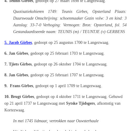
4. Teunis Girbes
, gedoopt op 27 maart 1698 te Langezwaag.
Quotisatiekohieren 1749: Teunis Girbes, Opsterland Plaats:
Duurswoude Omschrijving: schoenmaaker Gezin volw: 3 en kind: 3
Aanslag: 33-7-0 Verhoging: Vermogen: Bron: Opsterland, fol. 54
Gestandaardiseerde naam: TEUNIS (m) / TEUNTJE (v) GERBENS
5. Jacob Girbes
, gedoopt op 25 augustus 1700 te Langezwaag.
6.
Jan Girbes
, gedoopt op 25 februari 1703 te Langezwaag.
7.
Tjiets Girbes
, gedoopt op 26 oktober 1704 te Langezwaag.
8.
Jan Girbes
, gedoopt op 25 februari 1707 te Langezwaag.
9. Frans Girbes
, gedoopt op 1 april 1709 te Langezwaag.
10.
Brugt Girbes
, gedoopt op 4 oktober 1711 te Langezwaag. G
ehuwd
op 21 april 1737 te Langezwaag met
Sytske Tjidsgers
,
afkomstig van
Kortezwaag.
In mei 1745 lidmaat; vertrokken naar Ouwsterhaule