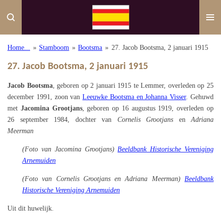
Ga
direct
naar
de
Home...
»
Stamboom
»
Bootsma
»
27. Jacob Bootsma, 2 januari 1915
hoofdinhoud
27. Jacob Bootsma, 2 januari 1915
Jacob Bootsma
, geboren op 2 januari 1915 te Lemmer, overleden op 25
december 1991,
zoon van
Leeuwke Bootsma en Johanna Visser
.
Gehuwd
met
Jacomina Grootjans
, geboren op 16 augustus 1919, overleden op
26 september 1984, dochter van
Cornelis Grootjans
en
Adriana
Meerman
(Foto van Jacomina Grootjans)
Beeldbank Historische Vereniging
Arnemuiden
(Foto van Cornelis Grootjans en Adriana Meerman)
Beeldbank
Historische Vereniging Arnemuiden
Uit dit huwelijk.