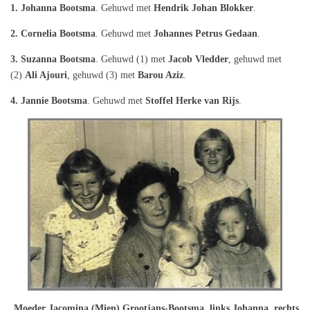
1. Johanna Bootsma
. Gehuwd met
Hendrik Johan Blokker
.
2. Cornelia Bootsma
. Gehuwd met
Johannes Petrus Gedaan
.
3. Suzanna Bootsma
. Gehuwd (1) met
Jacob Vledder
, gehuwd met
(2)
Ali Ajouri
, gehuwd (3) met
Barou Aziz
.
4. Jannie Bootsma
. Gehuwd met
Stoffel Herke van Rijs
.
Moeder Jacomina (Mien) Grootjans-Bootsma, links Johanna, rechts