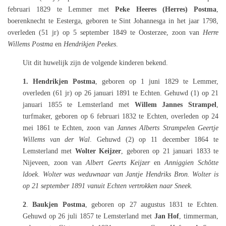
februari 1829 te Lemmer met
Peke Heeres (Herres) Postma
,
boerenknecht te Eesterga, geboren te Sint Johannesga in het jaar 1798,
overleden (51 jr) op 5 september 1849 te Oosterzee, zoon van
Herre
Willems Postma
en
Hendrikjen Peekes
.
Uit dit huwelijk zijn de volgende kinderen bekend.
1. Hendrikjen Postma
, geboren op 1 juni 1829 te Lemmer,
overleden (61 jr) op 26 januari 1891 te Echten. Gehuwd (1) op 21
januari 1855 te Lemsterland met
Willem Jannes Strampel
,
turfmaker, geboren op 6 februari 1832 te Echten, overleden op 24
mei 1861 te Echten, zoon van
Jannes Alberts Strampel
en
Geertje
Willems van der Wal
. Gehuwd (2) op 11 december 1864 te
Lemsterland met
Wolter Keijzer
, geboren op 21 januari 1833 te
Nijeveen, zoon van
Albert Geerts Keijzer
en
Anniggien Schôtte
ldoek
.
Wolter was weduwnaar van Jantje Hendriks Bron. Wolter is
op 21 september 1891 vanuit Echten vertrokken naar Sneek.
2
.
Baukjen Postma
, geboren op 27 augustus 1831 te Echten.
Gehuwd op 26 juli 1857 te Lemsterland met
Jan Hof
, timmerman,