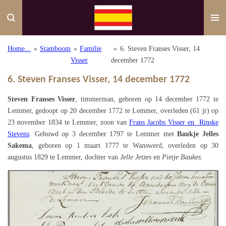
Ga
direct
naar
de
Home...
»
Stamboom
»
Familie
»
6. Steven Franses Visser, 14
hoofdinhoud
Visser
december 1772
6. Steven Franses Visser, 14 december 1772
Steven Franses Visser
, timmerman, geboren op 14 december 1772 te
Lemmer, gedoopt op 20 december 1772 te Lemmer, overleden (61 jr) op
23 november 1834 te Lemmer,
zoon van
Frans Jacobs Visser en Rinske
Stevens
.
Gehuwd op 3 december 1797 te Lemmer met
Baukje Jelles
Sakema
, geboren op 1 maart 1777 te Wanswerd, overleden op 30
augustus 1829 te Lemmer, dochter van
Jelle Jetzes
en
Pietje Baukes
.