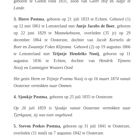
geboren te Gieten rond 1831, zoon van
Geert Hof
en
Aafje te
Lande
.
3. Herre Postma
, geboren op 21 juli 1833 te Echten. Gehuwd (1)
op 12 mei 1861 te Lemsterland met
Antje Jacobs de Boer
, geboren
op 22 juni 1829 te Munnekeburen, overleden (35 jr) op 29
december 1864 te Oosterzee, dochter van
Jacob Kornelis de
Boer
en
Zwaantje Fokes Klijnsma
. Gehuwd (2) op 19 augustus 1866
te Lemsterland met
Trijntje Hendriks Nooij
, geboren op 11
augustus 1836 te Echten, dochter van
Hendrik Tijmens
Nooij
en
Lammigjen Wouters Oord
.
Het gezin Herre en Trijntje Postma Nooij is op 16 maart 1874 vanuit
Oosterzee vertrokken naar Ommen.
4. Sjoukje Postma
, geboren op 25 juli 1835 te Oosterzee.
Op 26 juli 1859 is Sjoukje vanuit Oosterzee vertrokken naar
Tjerkgaast, zij was toen ongehuwd.
5. Steven Peekes Postma,
geboren op 31 juli 1841 te Oosterzee,
overleden (11 mnd) op 7 augustus 1842 te Oosterzee.