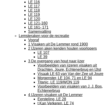
LE 116
LE 117
LE 118
LE 119
LE 120
LE 121-160
LE 161- 171
Samenvatting
Lemsteraken voor de recreatie
Vooraf
1 Visaken uit De Lemmer rond 1900
2 IJzeren aken kenden houten voorlopers
LE 107
LE 39
3 De overgang van hout naar ijzer
Voorbeelden van ijzeren visaken uit
Drachten, Joure, Echtenerbrug en IJlst
Visaak LE 63 van Van der Zee uit Joure
Morgenster, LE 104, 71 en LE 94
Titanic, LE 119/WON 119
Voorbeelden van visaken van J. J. Bos,
Echtenerbrug
4 IJzeren visaken uit De Lemmer
Eersteling, LE 28
t Kan Verkeren, LE 74