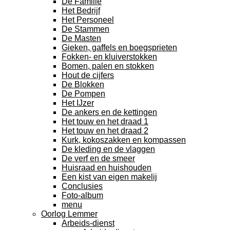
De Familie
Het Bedrijf
Het Personeel
De Stammen
De Masten
Gieken, gaffels en boegsprieten
Fokken- en kluiverstokken
Bomen, palen en stokken
Hout de cijfers
De Blokken
De Pompen
Het IJzer
De ankers en de kettingen
Het touw en het draad 1
Het touw en het draad 2
Kurk, kokoszakken en kompassen
De kleding en de vlaggen
De verf en de smeer
Huisraad en huishouden
Een kist van eigen makelij
Conclusies
Foto-album
menu
Oorlog Lemmer
Arbeids-dienst