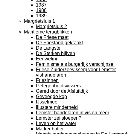
1987
1988
1989
Margrietsluis 1
Margrietsluis 2
Maritieme terugblikken
De Friese maat
De Friesland gekraakt
De Langste
De Sterken blijven
Eeuweling
Feminisme als burgerlijk verschijnsel
Friese Zuiderzeevisserij voor Lemster
vishandelaren
Friezinnen
Gelegenheidsvissers
Gered door de Afsluitdijk
Geveegde kop
IJsselmeer
Illustere minderheid
Lemster handelaren in vis en meer
Lemster zeilsloepen?
Leven op het water
Marker botter