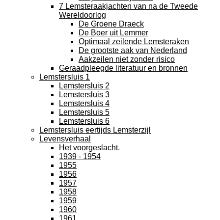
7 Lemsteraakjachten van na de Tweede
Wereldoorlog
De Groene Draeck
De Boer uit Lemmer
Optimaal zeilende Lemsteraken
De grootste aak van Nederland
Aakzeilen niet zonder risico
Geraadpleegde literatuur en bronnen
Lemstersluis 1
Lemstersluis 2
Lemstersluis 3
Lemstersluis 4
Lemstersluis 5
Lemstersluis 6
Lemstersluis eertijds Lemsterzijl
Levensverhaal
Het voorgeslacht.
1939 - 1954
1955
1956
1957
1958
1959
1960
1961