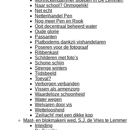
Monnickendammer sloepen in De Lemmer!
Naar school? Onmogelijk!
Net echt
Nettenhandel Pen
Nog meer Pen en Rook
Ooit decentraal beheerd water
Oude glorie
Passanten
Platbodems dankzij vishandelaren
Poseren voor de fotograaf
Ribbenkast
Schilderen met foto’s
Schone schijn
Strenge winters
Tijdsbeeld
Toeval?
Verborgen verbanden
Vissen als armenzorg
Waardeloze schoonheid
Water wegen
Welvaren door vis
Wetteloosheid
'Zeiljacht' met een dikke kop
Mast- en blokmakerij wed. S.J. de Vries te Lemmer
Inleiding