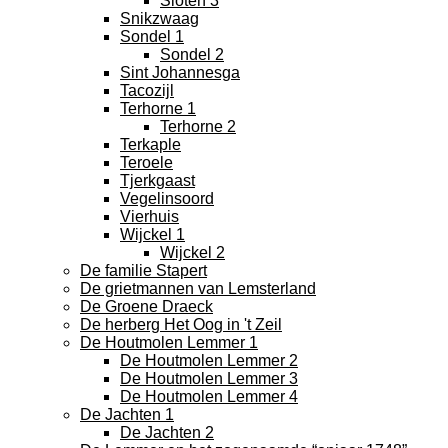
Sloten 3
Snikzwaag
Sondel 1
Sondel 2
Sint Johannesga
Tacozijl
Terhorne 1
Terhorne 2
Terkaple
Teroele
Tjerkgaast
Vegelinsoord
Vierhuis
Wijckel 1
Wijckel 2
De familie Stapert
De grietmannen van Lemsterland
De Groene Draeck
De herberg Het Oog in 't Zeil
De Houtmolen Lemmer 1
De Houtmolen Lemmer 2
De Houtmolen Lemmer 3
De Houtmolen Lemmer 4
De Jachten 1
De Jachten 2