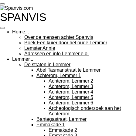
Ga
direct
SPANVIS
naar
de
hoofdinhoud
Home...
Over de mensen achter Spanvis
Boek Een kuier door het oude Lemmer
Lemster Annie
Adressen en info Lemmer e.o.
Lemmer...
De straten in Lemmer
Abel Tasmanstraat te Lemmer
Achterom, Lemmer 1
Achterom, Lemmer 2
Achterom, Lemmer 3
Achterom, Lemmer 4
Achterom, Lemmer 5
Achterom, Lemmer 6
Archeologisch onderzoek aan het
Achterom
Bantegastraat, Lemmer
Emmakade 1
Emmakade 2
Emmakade 3