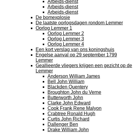
Arbeids-dienst
Arbeids-dienst
Arbeids-dienst
De bomexplosie
De laatste oorlogsdagen rondom Lemmer
Oorlog Lemmer 1
Oorlog Lemmer 2
Oorlog Lemmer 3
Oorlog Lemmer 4
Een kort verslag van ons koningshuis
Engelse aanval op 29 september 1799
Lemmer
Geallieerde vliegers krijgen een gezicht op de
Lemmer
Anderson William James
Bell John William
Blackden Quentery
Broughton John du Verne
Butterworth John
Clarke John Edward
Cook Frank Rene Malyon
Crabtree Ronald Hugh
Curtis John Richard
Dallenger Ben
Drake William John