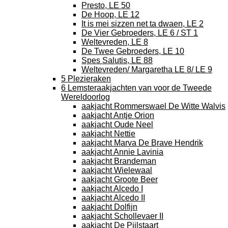
Presto, LE 50
De Hoop, LE 12
It is mei sizzen net ta dwaen, LE 2
De Vier Gebroeders, LE 6 / ST 1
Weltevreden, LE 8
De Twee Gebroeders, LE 10
Spes Salutis, LE 88
Weltevreden/ Margaretha LE 8/ LE 9
5 Plezieraken
6 Lemsteraakjachten van voor de Tweede
Wereldoorlog
aakjacht Rommerswael De Witte Walvis
aakjacht Antje Orion
aakjacht Oude Neel
aakjacht Nettie
aakjacht Marva De Brave Hendrik
aakjacht Annie Lavinia
aakjacht Brandeman
aakjacht Wielewaal
aakjacht Groote Beer
aakjacht Alcedo I
aakjacht Alcedo II
aakjacht Dolfijn
aakjacht Schollevaer II
aakjacht De Pijlstaart