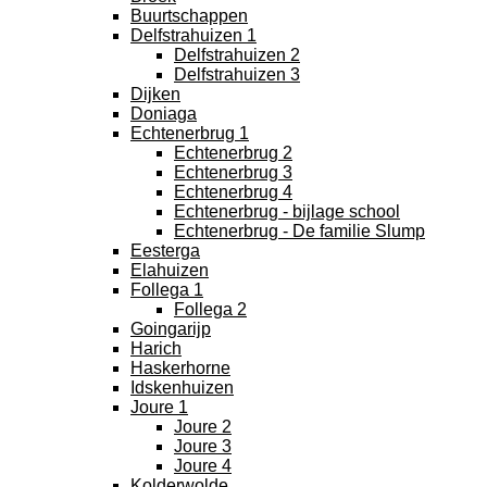
Buurtschappen
Delfstrahuizen 1
Delfstrahuizen 2
Delfstrahuizen 3
Dijken
Doniaga
Echtenerbrug 1
Echtenerbrug 2
Echtenerbrug 3
Echtenerbrug 4
Echtenerbrug - bijlage school
Echtenerbrug - De familie Slump
Eesterga
Elahuizen
Follega 1
Follega 2
Goingarijp
Harich
Haskerhorne
Idskenhuizen
Joure 1
Joure 2
Joure 3
Joure 4
Kolderwolde