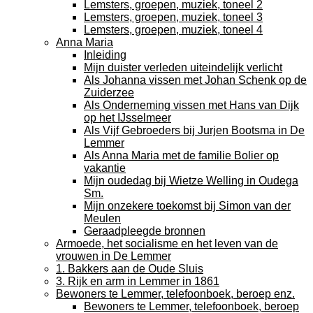
Lemsters, groepen, muziek, toneel 2
Lemsters, groepen, muziek, toneel 3
Lemsters, groepen, muziek, toneel 4
Anna Maria
Inleiding
Mijn duister verleden uiteindelijk verlicht
Als Johanna vissen met Johan Schenk op de
Zuiderzee
Als Onderneming vissen met Hans van Dijk
op het IJsselmeer
Als Vijf Gebroeders bij Jurjen Bootsma in De
Lemmer
Als Anna Maria met de familie Bolier op
vakantie
Mijn oudedag bij Wietze Welling in Oudega
Sm.
Mijn onzekere toekomst bij Simon van der
Meulen
Geraadpleegde bronnen
Armoede, het socialisme en het leven van de
vrouwen in De Lemmer
1. Bakkers aan de Oude Sluis
3. Rijk en arm in Lemmer in 1861
Bewoners te Lemmer, telefoonboek, beroep enz.
Bewoners te Lemmer, telefoonboek, beroep