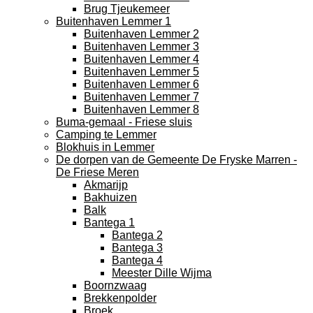
Brug Tjeukemeer
Buitenhaven Lemmer 1
Buitenhaven Lemmer 2
Buitenhaven Lemmer 3
Buitenhaven Lemmer 4
Buitenhaven Lemmer 5
Buitenhaven Lemmer 6
Buitenhaven Lemmer 7
Buitenhaven Lemmer 8
Buma-gemaal - Friese sluis
Camping te Lemmer
Blokhuis in Lemmer
De dorpen van de Gemeente De Fryske Marren -
De Friese Meren
Akmarijp
Bakhuizen
Balk
Bantega 1
Bantega 2
Bantega 3
Bantega 4
Meester Dille Wijma
Boornzwaag
Brekkenpolder
Broek