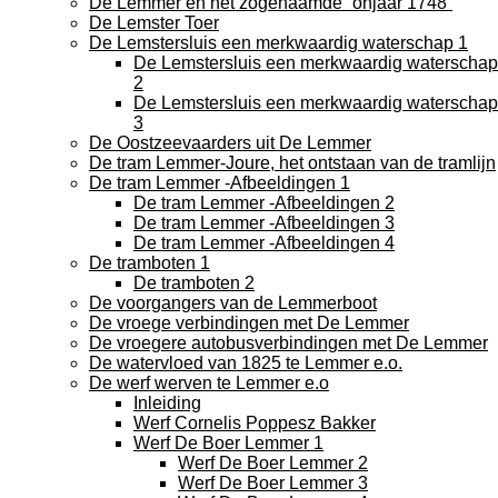
De Lemmer en het zogenaamde “onjaar 1748”
De Lemster Toer
De Lemstersluis een merkwaardig waterschap 1
De Lemstersluis een merkwaardig waterschap
2
De Lemstersluis een merkwaardig waterschap
3
De Oostzeevaarders uit De Lemmer
De tram Lemmer-Joure, het ontstaan van de tramlijn
De tram Lemmer -Afbeeldingen 1
De tram Lemmer -Afbeeldingen 2
De tram Lemmer -Afbeeldingen 3
De tram Lemmer -Afbeeldingen 4
De tramboten 1
De tramboten 2
De voorgangers van de Lemmerboot
De vroege verbindingen met De Lemmer
De vroegere autobusverbindingen met De Lemmer
De watervloed van 1825 te Lemmer e.o.
De werf werven te Lemmer e.o
Inleiding
Werf Cornelis Poppesz Bakker
Werf De Boer Lemmer 1
Werf De Boer Lemmer 2
Werf De Boer Lemmer 3