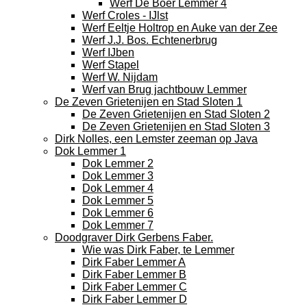
Werf De Boer Lemmer 4
Werf Croles - IJlst
Werf Eeltje Holtrop en Auke van der Zee
Werf J.J. Bos. Echtenerbrug
Werf IJben
Werf Stapel
Werf W. Nijdam
Werf van Brug jachtbouw Lemmer
De Zeven Grietenijen en Stad Sloten 1
De Zeven Grietenijen en Stad Sloten 2
De Zeven Grietenijen en Stad Sloten 3
Dirk Nolles, een Lemster zeeman op Java
Dok Lemmer 1
Dok Lemmer 2
Dok Lemmer 3
Dok Lemmer 4
Dok Lemmer 5
Dok Lemmer 6
Dok Lemmer 7
Doodgraver Dirk Gerbens Faber.
Wie was Dirk Faber, te Lemmer
Dirk Faber Lemmer A
Dirk Faber Lemmer B
Dirk Faber Lemmer C
Dirk Faber Lemmer D