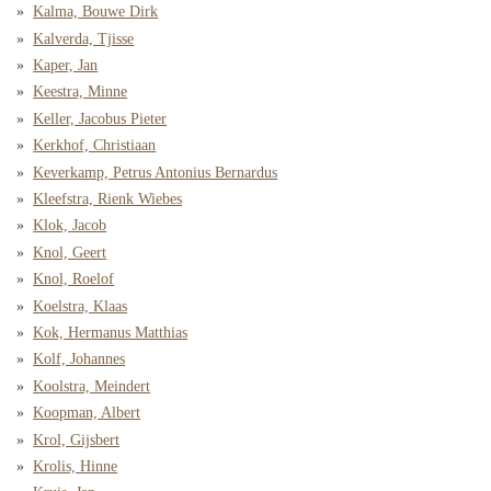
Kalma, Bouwe Dirk
Kalverda, Tjisse
Kaper, Jan
Keestra, Minne
Keller, Jacobus Pieter
Kerkhof, Christiaan
Keverkamp, Petrus Antonius Bernardus
Kleefstra, Rienk Wiebes
Klok, Jacob
Knol, Geert
Knol, Roelof
Koelstra, Klaas
Kok, Hermanus Matthias
Kolf, Johannes
Koolstra, Meindert
Koopman, Albert
Krol, Gijsbert
Krolis, Hinne