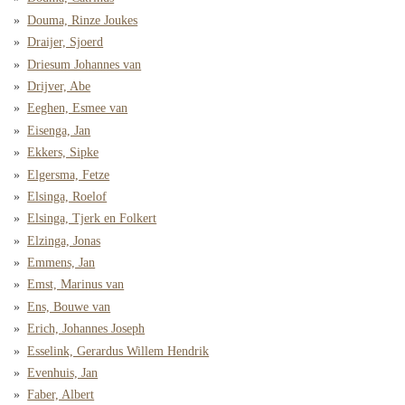
Douma, Rinze Joukes
Draijer, Sjoerd
Driesum Johannes van
Drijver, Abe
Eeghen, Esmee van
Eisenga, Jan
Ekkers, Sipke
Elgersma, Fetze
Elsinga, Roelof
Elsinga, Tjerk en Folkert
Elzinga, Jonas
Emmens, Jan
Emst, Marinus van
Ens, Bouwe van
Erich, Johannes Joseph
Esselink, Gerardus Willem Hendrik
Evenhuis, Jan
Faber, Albert