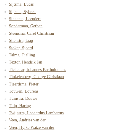
Sijtsma, Lucas
Sijtsma, Sybren
Sinnema, Leendert
Sonderman, Gerben
Steensma, Carel Christiaan
Stienstra, Jaap
Stoker, Sjoerd
Talma, Tjalling
Textor, Hendrik Jan
Tichelaar, Johannes Bartholomeus
Tinkelenberg, George Christiaan
Tjeerdsma, Pieter
Touwen, Lourens
Tuinstra, Douwe
Tulp, Haring
Twijnstra, Leonardus Lambertus
Veen, Andries van der
Veen, Hylke Watze van der