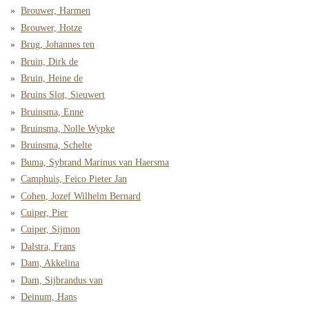
Brouwer, Harmen
Brouwer, Hotze
Brug, Johannes ten
Bruin, Dirk de
Bruin, Heine de
Bruins Slot, Sieuwert
Bruinsma, Enne
Bruinsma, Nolle Wypke
Bruinsma, Schelte
Buma, Sybrand Marinus van Haersma
Camphuis, Feico Pieter Jan
Cohen, Jozef Wilhelm Bernard
Cuiper, Pier
Cuiper, Sijmon
Dalstra, Frans
Dam, Akkelina
Dam, Sijbrandus van
Deinum, Hans