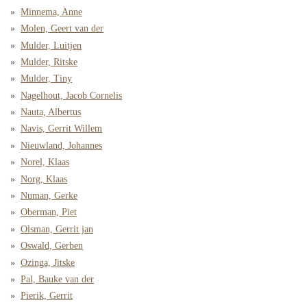
Minnema, Anne
Molen, Geert van der
Mulder, Luitjen
Mulder, Ritske
Mulder, Tiny
Nagelhout, Jacob Cornelis
Nauta, Albertus
Navis, Gerrit Willem
Nieuwland, Johannes
Norel, Klaas
Norg, Klaas
Numan, Gerke
Oberman, Piet
Olsman, Gerrit jan
Oswald, Gerben
Ozinga, Jitske
Pal, Bauke van der
Pierik, Gerrit