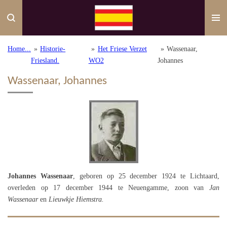
Ga
direct
naar
de
Home...
»
Historie-
»
Het Friese Verzet
»
Wassenaar,
hoofdinhoud
Friesland.
WO2
Johannes
Wassenaar, Johannes
Johannes Wassenaar
, geboren op 25 december 1924 te Lichtaard,
overleden op 17 december 1944 te Neuengamme, zoon van
Jan
Wassenaar
en
Lieuwkje Hiemstra.