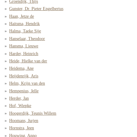
Groendijk, Thijs
Gunster, Dr. Pieter Engelbertus
Haan, Jetze de
Haitsma, Hendrik
Halma, Taeke Sije
Hanselaar, Theodoor
Hansma, Lieuwe
Harder, Heinrich
Heide, Hielke van der
Heidema, Ane
Heijdenrijk, Aris
Helm, Krijn van den
Hempenius, Jelle
Herder, Jan
Hof, Wiepke
Hoogerdijk, Teunis Willem
Hoomans, Jurjen
Hornstra, Jeen
Houwing, Anno