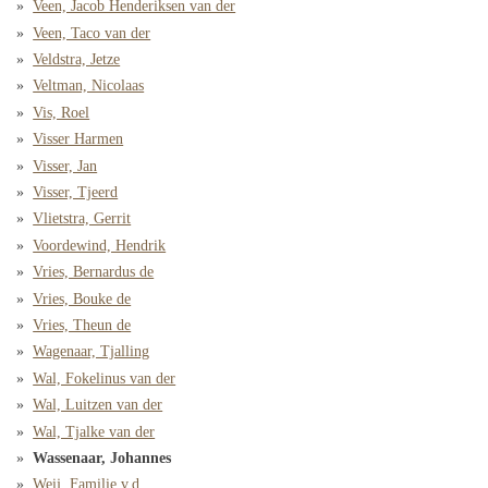
Veen, Jacob Henderiksen van der
Veen, Taco van der
Veldstra, Jetze
Veltman, Nicolaas
Vis, Roel
Visser Harmen
Visser, Jan
Visser, Tjeerd
Vlietstra, Gerrit
Voordewind, Hendrik
Vries, Bernardus de
Vries, Bouke de
Vries, Theun de
Wagenaar, Tjalling
Wal, Fokelinus van der
Wal, Luitzen van der
Wal, Tjalke van der
Wassenaar, Johannes
Weij, Familie v.d.