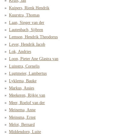
Kruis, Jan
Kuipers, Rienk Hendrik
Kuurstra, Thomas
Laan, Sieger van der
Lautenbach, Sijbren
Lemson, Hendrik Theodorus
Lever, Hendrik Jacob
Lok, Andries
Loon, Pieter Ane Glastra van
Luinstra, Cornelis
Lugtmeier, Lambertus
Lyklema, Bauke
Markus, Assies
Meekeren, Rijkje van
Meer, Roelof van der
Meinema, Anne
Meinsma, Ernst
Melot, Bernard
Middendorp, Luite