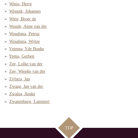
Winia, Herre
Wissink, Johannes
Witte, Broer de
Woude, Anne van der
Woudsma, Petrus
Woudsma, Wijtze
Yntema, Yde Bouke
Ypma, Gerben
Zee, Lolke van der
Zee, Wiepke van der
Zijlstra, Jan
Zwaag, Jan van der
Zwalua, Anske
Zwanenburg, Lammert
TOP