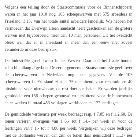
Volgens een telling door de Staatscommissie voor de Binnenschipperij
waren in het jaar 1910 nog 105 scheepswerven met 575 arbeiders in
Friesland: 3,1% van het totale aantal arbeiders landelijk. Wij hebben het
vermoeden dat Everwijn alleen aandacht heeft geschonken aan de grotere
werven met bijvoorbeeld meer dan 10 man personeel. Uit het overzicht
bleek wel dat er in Friesland in meer dan een eeuw niet zoveel
veranderde in deze bedrijfstak.
De industriële groei kwam in het Westen. Daar had het fraaie houten
zeilschip allang afgedaan. De eerdergenoemde Staatscommissie geeft over
de scheepswerven in Nederland nog meer gegevens. Van de 105
scheepswerven in Friesland zijn er 35 uitsluitend voor reparatie en 40
uitsluitend voor nieuwbouw, de rest doet aan beide. Er worden jaarlijks
gemiddeld een 156 schepen gebouwd en uitsluitend voor de binnenvaart
en er werken in totaal 453 volslagen werklieden en 122 leerlingen.
De gemiddelde verdienste per week bedraagt resp. f 7,85 en f 1.2,60. De
lonen variëren overigens van f 6,- tot f 14,- per week en voor de
leerlingen van f 1,- tot f 4,80 per week. Vergelijken wij deze bedragen
met de Hollandse werven dan zijn de lonen daar gemiddeld f 11,37 per