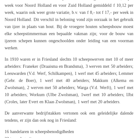
week voor Noord Holland en voor Zuid Holland gemiddeld f 10,12 per
week, waarin ook weer grote variatie, b.v. van f 8,- tot f 17,- per week in
Noord Holland. Dit verschil in beloning vond zijn oorzaak in het gebruik
van ijzer in plaats van hout. Bij de vroegere houten scheepsbouw moest
elke scheepstimmerman een bepaalde vakman zijn; voor de bouw van
ijzeren schepen kunnen ongeschoolden onder leiding van een voorman
werken.
In 1910 waren er in Friesland slechts 10 scheepswerven met 10 of meer
arbeiders: Franeker (Draaisma en Brandsma), 3 werven met 50 arbeiders;
Leeuwarden (V.d. Werf, Schilkampen), 1 werf met 45 arbeiders; Lemmer
(Gebr. de Boer), 1 werf met 40 arbeiders; Makkum (Alkema en
Zwolsman), 2 werven met 50 arbeiders; Warga (V.d. Werft), 1 werf met
10 arbeiders; Workum (Ulbe Zwolsman), 1werf met 10 arbeiders; IJlst
(Croles, later Evert en Klaas Zwolsman), 1 werf met 20 arbeiders.
De aanverwante bedrijfstakken vertonen ook een geleidelijke dalende
tendens, er zijn dan ook nog in Friesland:
16 handelaren in scheepsbenodigdheden