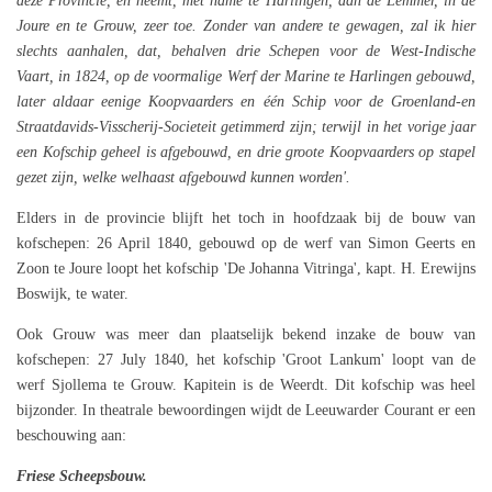
deze Provincie, en neemt, met name te Harlingen, aan de Lemmer, in de
Joure en te Grouw, zeer toe. Zonder van andere te gewagen, zal ik hier
slechts aanhalen, dat, behalven drie Schepen voor de West-Indische
Vaart, in 1824, op de voormalige Werf der Marine te Harlingen gebouwd,
later aldaar eenige Koopvaarders en één Schip voor de Groenland-en
Straatdavids-Visscherij-Societeit getimmerd zijn; terwijl in het vorige jaar
een Kofschip geheel is afgebouwd, en drie groote Koopvaarders op stapel
gezet zijn, welke welhaast afgebouwd kunnen worden'.
Elders in de provincie blijft het toch in hoofdzaak bij de bouw van
kofschepen: 26 April 1840, gebouwd op de werf van Simon Geerts en
Zoon te Joure loopt het kofschip 'De Johanna Vitringa', kapt. H. Erewijns
Boswijk, te water.
Ook Grouw was meer dan plaatselijk bekend inzake de bouw van
kofschepen: 27 July 1840, het kofschip 'Groot Lankum' loopt van de
werf Sjollema te Grouw. Kapitein is de Weerdt. Dit kofschip was heel
bijzonder. In theatrale bewoordingen wijdt de Leeuwarder Courant er een
beschouwing aan:
Friese Scheepsbouw.