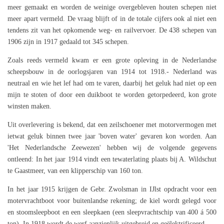
meer gemaakt en worden de weinige overgebleven houten schepen niet
meer apart vermeld. De vraag blijft of in de totale cijfers ook al niet een
tendens zit van het opkomende weg- en railvervoer. De 438 schepen van
1906 zijn in 1917 gedaald tot 345 schepen.
Zoals reeds vermeld kwam er een grote opleving in de Nederlandse
scheepsbouw in de oorlogsjaren van 1914 tot 1918.- Nederland was
neutraal en wie het lef had om te varen, daarbij het geluk had niet op een
mijn te stoten of door een duikboot te worden getorpedeerd, kon grote
winsten maken.
Uit overlevering is bekend, dat een zeilschoener met motorvermogen met
ietwat geluk binnen twee jaar 'boven water' gevaren kon worden. Aan
'Het Nederlandsche Zeewezen' hebben wij de volgende gegevens
ontleend: In het jaar 1914 vindt een tewaterlating plaats bij A. Wildschut
te Gaastmeer, van een klipperschip van 160 ton.
In het jaar 1915 krijgen de Gebr. Zwolsman in IJlst opdracht voor een
motervrachtboot voor buitenlandse rekening; de kiel wordt gelegd voor
en stoomsleepboot en een sleepkaen (een sleepvrachtschip van 400 á 500
ton). In 1918 wordt de werf aanzienlijk uitgebreid en geëlektrificeerd.