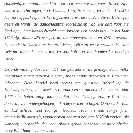
Aanzienlijke quantiteiten Vlas, en een menigte ladingen Haver, zijn,
vooral van Harlingen, naar Londen, Huil, Newcastle, en andere Britsche
Havens, afgescheept. In het algemeen levert de handel, die te Harlingen
gedreven wordt, de aangenaamste vooruitzigten van welvaart voor die
Stad op; - hare handelsbetrekkingen breiden zich steeds uit; - in het jaar
1826 zijn aldaar 451 schepen uit zee binnengekomen, en 493 uitgezeild.
De handel in Oostzee- en Noorsch Hout, welke tak een voornaam deel van
welvaart uitmaakt, neemt toe, en verschaft aan vele handen het noodige
werk.
De ondervinding doet zien, dat vele gebruikers van gezaagd hout, welke
voormaals elders termarkt gingen, thans hunne behoeften te Harlingen
inkoopen. Deze handel heeft tevens een gunstige invloed op de
Houtzaagmolens, die steeds een ruim vertier ondervinden.
In het jaar
1826 zijn, buiten enige ladingen Pek, Teer, Hennep, enz, te Harlingen
direct uit zee binnengeloopen, 54 schepen met ladingen Oostzeesch Hout
en 192 schepen met ladingen Noorsch Hout, hetwelk vorige jaren
aanmerkelijk overtreft, wanneer men daarvan het jaar 1825 uitzondert, als
wanneer, uit hoofde der toen plaats gehad hebbende omstandigheden
meer Paal hout is aangevoerd.