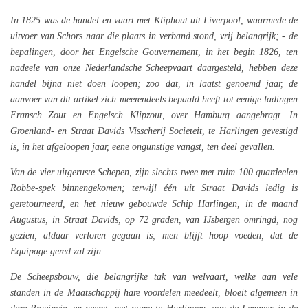
In 1825 was de handel en vaart met Kliphout uit Liverpool, waarmede de
uitvoer van Schors naar die plaats in verband stond, vrij belangrijk; - de
bepalingen, door het Engelsche Gouvernement, in het begin 1826, ten
nadeele van onze Nederlandsche Scheepvaart daargesteld, hebben deze
handel bijna niet doen loopen; zoo dat, in laatst genoemd jaar, de
aanvoer van dit artikel zich meerendeels bepaald heeft tot eenige ladingen
Fransch Zout en Engelsch Klipzout, over Hamburg aangebragt. In
Groenland- en Straat Davids Visscherij Societeit, te Harlingen gevestigd
is, in het afgeloopen jaar, eene ongunstige vangst, ten deel gevallen.
Van de vier uitgeruste Schepen, zijn slechts twee met ruim 100 quardeelen
Robbe-spek binnengekomen; terwijl één uit Straat Davids ledig is
geretourneerd, en het nieuw gebouwde Schip Harlingen, in de maand
Augustus, in Straat Davids, op 72 graden, van IJsbergen omringd, nog
gezien, aldaar verloren gegaan is; men blijft hoop voeden, dat de
Equipage gered zal zijn.
De Scheepsbouw, die belangrijke tak van welvaart, welke aan vele
standen in de Maatschappij hare voordelen meedeelt, bloeit algemeen in