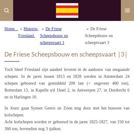
Ga
direct
naar
de
Home...
»
Historie-
»
De Friese
»
De Friese
hoofdinhoud
Friesland.
Scheepsbouw en
Scheepsbouw en
scheepsvaart 1
scheepsvaart 3
De Friese Scheepsbouw en scheepsvaart |3|
Toch bleef Friesland zijn aandeel leveren in de aanbouw van zeegaande
schepen. In de jaren tussen 1813 en 1828 werden in Amsterdam 24
schepen gebouwd van gemiddeld 200 last (= ongeveer 400 ton),
Rotterdam 13, in Kapelle a/d IJssel 2, in Antwerpen 27, in Dordrecht 6
en in Harlingen 10.
In Joure gaan Symen Geerts en Zoon stug door met het bouwen van
kofschepen.
Acht kofschepen worden er gebouwd in de jaren 1825-1827, van 150 tot
360 ton, bovendien nog 3 tjalken.