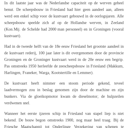
In dit laatste jaar was de Nederlandse capaciteit op de werven geheel
benut. De scheepsbouw in Friesland had hier geen aandeel aan, alleen
werd een enkel schip voor de kustvaart gebouwd in de oorlogsjaren. Alle
scheepsbouw speelde zich af op de Hollandse werven, in Zeeland
(Kon.Mij. de Schelde had 2000 man personeel) en in Groningen (vooral
kustvaart).
Had in de tweede helft van de 18e eeuw Friesland het grootste aandeel in
de kustvaart rederij, 100 jaar later is dit overgenomen door de provincie
Groningen en de Groninger kustvaart werd in de 20e eeuw een begrip.
Pas omstreeks 1950 herleefde de zeescheepsbouw in Friesland (Makkum,
Harlingen, Franeker, Warga, Kootstertille en Lemmer).
De kustvaart heeft nimmer een stoom periode gekend, teveel
laadvermogen zou in beslag genomen zijn door de machine en zijn
bunkers. Via de gloeikopmotor kwam de dieselmotor; de hulpzeilen
verdwenen snel.
Wanneer het eerste ijzeren schip in Friesland van stapel liep is niet
bekend. De bouw begon omstreeks 1900, nog maar heel traag. Bij de
Friesche Maatschappij tot Onderlinge Verzekering van schepen te