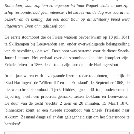
Rotterdam, waar kapitein en eigenaar William Wagnel eerder in mei zijn
schip vertoonde, had geen interesse. Het succes van de dag was vooral het
bezoek van de koning, dat ook door Baur op dit schilderij breed werd
uitgemeten. Bron ahm.adlibsoft.com
De eerste stoomboot die de Friese wateren bevoer kwam op 18 juli 1841
te Skilkampen bij Leeuwarden aan, onder overweldigende belangstelling
van de bevolking - dat wel. Deze boot was bestemd voor de dienst Sneek-
Joure-Lemmer. Het verhaal over de stoomboot kan niet kompleet zijn.
Enkele feiten: In 1866 deed stoom zijn intrede in de Harlingersloot.
In dat jaar waren er drie zeegaande ijzeren radarstoomboten, namelijk de
'Stad Harlingen', de 'Willem III' en de 'Friesland'. 18 September 1868, de
nieuwe schroefstoomboot 'Tjerk Hiddes', groot 30 ton, ondernemer J.
Lijbering, heeft een proefreis gemaakt tussen Dokkum en Leeuwarden.
De duur van de tocht 'slechts' 2 uren en 20 minuten. 15 Maart 1870,
'binnenkort komt er een tweede stoomboot van Sneek Friesland naar
Akkrum. Zesmaal daags zal er dan gelegenheid zijn om het Staatsspoor te
bereiken!'