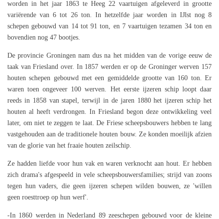
worden in het jaar 1863 te Heeg 22 vaartuigen afgeleverd in grootte
variërende van 6 tot 26 ton. In hetzelfde jaar worden in IJlst nog 8
schepen gebouwd van 14 tot 91 ton, en 7 vaartuigen tezamen 34 ton en
bovendien nog 47 bootjes.
De provincie Groningen nam dus na het midden van de vorige eeuw de
taak van Friesland over. In 1857 werden er op de Groninger werven 157
houten schepen gebouwd met een gemiddelde grootte van 160 ton. Er
waren toen ongeveer 100 werven. Het eerste ijzeren schip loopt daar
reeds in 1858 van stapel, terwijl in de jaren 1880 het ijzeren schip het
houten al heeft verdrongen. In Friesland begon deze ontwikkeling veel
later, om niet te zeggen te laat. De Friese scheepsbouwers hebben te lang
vastgehouden aan de traditionele houten bouw. Ze konden moeilijk afzien
van de glorie van het fraaie houten zeilschip.
Ze hadden liefde voor hun vak en waren verknocht aan hout. Er hebben
zich drama's afgespeeld in vele scheepsbouwersfamilies; strijd van zoons
tegen hun vaders, die geen ijzeren schepen wilden bouwen, ze 'willen
geen roesttroep op hun werf'.
-In 1860 werden in Nederland 89 zeeschepen gebouwd voor de kleine