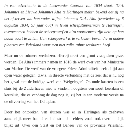
In een advertentie in de Leeuwarder Courant van 1834 staat: 'Dirk
Johannes en Lieuwe Johannes Alta te Harlingen maken bekend dat zij na
het afsterven van hun vader wijlen Johannes Dirks Alta (overleden op 8
augustus 1834, 57 jaar oud) in leven scheepstimmerman te Harlingen,
overgenomen hebben de scheepswerf en alzo voornemens zijn deze op hun
naam voort te zetten. Hun scheepswerf is te verkiezen boven die in andere
plaatsen van Friesland waar men niet zulke ruime zeesluizen heeft'.
Maar nu de ruimere zeesluizen. Hierbij moet een groot vraagteken gezet
worden. De Alta's immers namen in 1816 de werf over van het Ministerie
van Marine. De werf van de vroegere Friese Admiraliteit heeft altijd aan
open water gelegen, d.w.z. in directe verbinding met de zee; dat is nu nog
het geval met de huidige werf van 'Welgelegen'. Op oude kaarten is een
sluis bij de Zuiderhaven niet te vinden, hoogstens een soort keerdam of
keersluis, die er vandaag de dag nog is, zij het in een moderne versie na
de uitvoering van het Deltaplan.
Door het ontbreken van sluizen was er in Harlingen als zeehaven
aanzienlijk meer handel en industrie dan elders, zoals ook overduidelijk
blijkt uit 'Over den Staat en het Beheer van de provincie Vriesland,