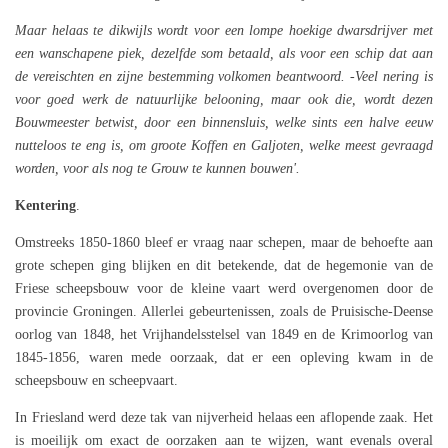
Maar helaas te dikwijls wordt voor een lompe hoekige dwarsdrijver met
een wanschapene piek, dezelfde som betaald, als voor een schip dat aan
de vereischten en zijne bestemming volkomen beantwoord. -Veel nering is
voor goed werk de natuurlijke belooning, maar ook die, wordt dezen
Bouwmeester betwist, door een binnensluis, welke sints een halve eeuw
nutteloos te eng is, om groote Koffen en Galjoten, welke meest gevraagd
worden, voor als nog te Grouw te kunnen bouwen'.
Kentering
.
Omstreeks 1850-1860 bleef er vraag naar schepen, maar de behoefte aan
grote schepen ging blijken en dit betekende, dat de hegemonie van de
Friese scheepsbouw voor de kleine vaart werd overgenomen door de
provincie Groningen. Allerlei gebeurtenissen, zoals de Pruisische-Deense
oorlog van 1848, het Vrijhandelsstelsel van 1849 en de Krimoorlog van
1845-1856, waren mede oorzaak, dat er een opleving kwam in de
scheepsbouw en scheepvaart.
In Friesland werd deze tak van nijverheid helaas een aflopende zaak. Het
is moeilijk om exact de oorzaken aan te wijzen, want evenals overal