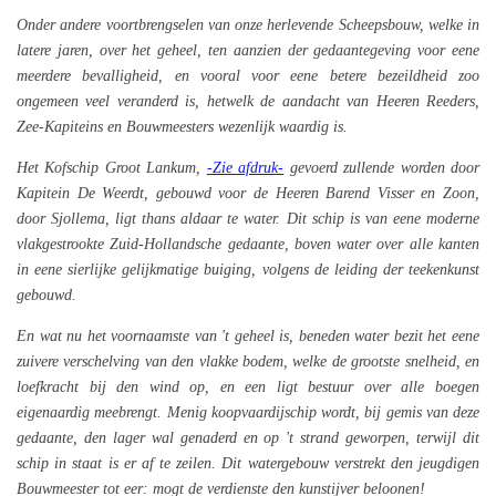
Onder andere voortbrengselen van onze herlevende Scheepsbouw, welke in
latere jaren, over het geheel, ten aanzien der gedaantegeving voor eene
meerdere bevalligheid, en vooral voor eene betere bezeildheid zoo
ongemeen veel veranderd is, hetwelk de aandacht van Heeren Reeders,
Zee-Kapiteins en Bouwmeesters wezenlijk waardig is.
Het Kofschip Groot Lankum,
-Zie afdruk-
gevoerd zullende worden door
Kapitein De Weerdt, gebouwd voor de Heeren Barend Visser en Zoon,
door Sjollema, ligt thans aldaar te water. Dit schip is van eene moderne
vlakgestrookte Zuid-Hollandsche gedaante, boven water over alle kanten
in eene sierlijke gelijkmatige buiging, volgens de leiding der teekenkunst
gebouwd.
En wat nu het voornaamste van 't geheel is, beneden water bezit het eene
zuivere verschelving van den vlakke bodem, welke de grootste snelheid, en
loefkracht bij den wind op, en een ligt bestuur over alle boegen
eigenaardig meebrengt. Menig koopvaardijschip wordt, bij gemis van deze
gedaante, den lager wal genaderd en op 't strand geworpen, terwijl dit
schip in staat is er af te zeilen. Dit watergebouw verstrekt den jeugdigen
Bouwmeester tot eer: mogt de verdienste den kunstijver beloonen!