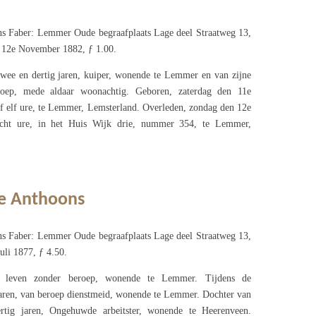
s Faber: Lemmer Oude begraafplaats Lage deel Straatweg 13,
 12e November 1882, ƒ 1.00.
twee en dertig jaren, kuiper, wonende te Lemmer en van zijne
roep, mede aldaar woonachtig. Geboren, zaterdag den 11e
f elf ure, te Lemmer, Lemsterland. Overleden, zondag den 12e
cht ure, in het Huis Wijk drie, nummer 354, te Lemmer,
ke Anthoons
s Faber: Lemmer Oude begraafplaats Lage deel Straatweg 13,
uli 1877, ƒ 4.50.
 leven zonder beroep, wonende te Lemmer. Tijdens de
 jaren, van beroep dienstmeid, wonende te Lemmer. Dochter van
rtig jaren, Ongehuwde arbeitster, wonende te Heerenveen.