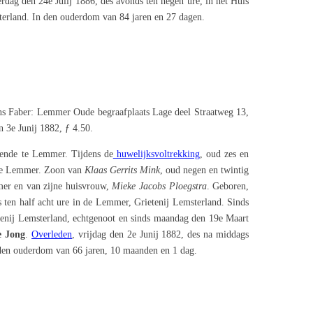
erdag den 24e Julij 1886, des avonds ten negen ure, in het Huis
erland. In den ouderdom van 84 jaren en 27 dagen.
s Faber: Lemmer Oude begraafplaats Lage deel Straatweg 13,
 3e Junij 1882, ƒ 4.50.
nende te Lemmer. Tijdens de
huwelijksvoltrekking
, oud zes en
, de Lemmer. Zoon van
Klaas Gerrits Mink
, oud negen en twintig
mer en van zijne huisvrouw,
Mieke Jacobs Ploegstra
. Geboren,
 ten half acht ure in de Lemmer, Grietenij Lemsterland. Sinds
tenij Lemsterland, echtgenoot en sinds maandag den 19e Maart
e Jong
.
Overleden
, vrijdag den 2e Junij 1882, des na middags
 den ouderdom van 66 jaren, 10 maanden en 1 dag.