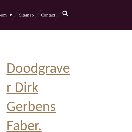
boom
Sitemap
Contact
Doodgrave
r Dirk
Gerbens
Faber.