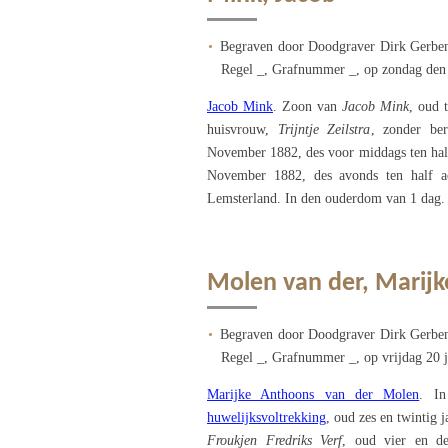
Begraven door Doodgraver Dirk Gerben
Regel _, Grafnummer _, op zondag den
Jacob Mink
. Zoon van
Jacob Mink
, oud 
huisvrouw,
Trijntje Zeilstra
, zonder be
November 1882, des voor middags ten hal
November 1882, des avonds ten half a
Lemsterland. In den ouderdom van 1 dag.
Molen van der, Marij
Begraven door Doodgraver Dirk Gerben
Regel _, Grafnummer _, op vrijdag 20 j
Marijke Anthoons van der Molen
. In
huwelijksvoltrekking
, oud zes en twintig
Froukjen Fredriks Verf
, oud vier en de