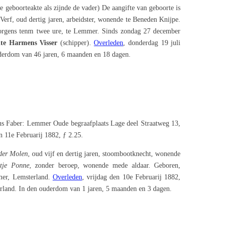
 geboorteakte als zijnde de vader) De aangifte van geboorte is
 Verf, oud dertig jaren, arbeidster, wonende te Beneden Knijpe.
morgens tenm twee ure, te Lemmer. Sinds zondag 27 december
lte Harmens Visser
(schipper).
Overleden
, donderdag 19 juli
derdom van 46 jaren, 6 maanden en 18 dagen.
s Faber: Lemmer Oude begraafplaats Lage deel Straatweg 13,
 11e Februarij 1882, ƒ 2.25.
der Molen
, oud vijf en dertig jaren, stoombootknecht, wonende
tje Ponne
, zonder beroep, wonende mede aldaar. Geboren,
mer, Lemsterland.
Overleden
, vrijdag den 10e Februarij 1882,
erland. In den ouderdom van 1 jaren, 5 maanden en 3 dagen.