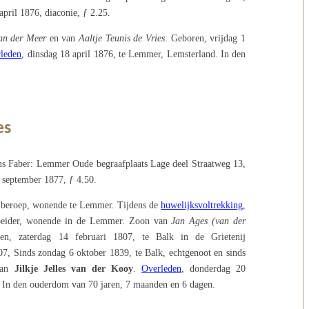
pril 1876, diaconie, ƒ 2.25.
an der Meer
en van
Aaltje Teunis de Vries
. Geboren, vrijdag 1
leden
, dinsdag 18 april 1876, te Lemmer, Lemsterland. In den
es
s Faber: Lemmer Oude begraafplaats Lage deel Straatweg 13,
 september 1877, ƒ 4.50.
r beroep, wonende te Lemmer. Tijdens de
huwelijksvoltrekking
,
arbeider, wonende in de Lemmer. Zoon van
Jan Ages (van der
en, zaterdag 14 februari 1807, te Balk in de Grietenij
07, Sinds zondag 6 oktober 1839, te Balk, echtgenoot en sinds
van
Jilkje Jelles van der Kooy
.
Overleden
, donderdag 20
 In den ouderdom van 70 jaren, 7 maanden en 6 dagen.