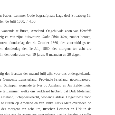
s Faber: Lemmer Oude begraafplaats Lage deel Straatweg 13,
n 8e Julij 1880, ƒ 4.50.
ht, wonende te Buren, Ameland. Ongehuwde zoon van
Hendrik
zig en van zijne huisvrouw,
Janke Dirks Metz
, zonder beroep,
oren, donderdag den 4e October 1860, des voormiddags ten
en, donderdag den 1e Julij 1880, des morgens ten acht ure
 In den ouderdom van 19 jaren, 8 maanden en 28 dagen.
tig den Eersten der maand Julij zijn voor ons ondergetekende,
r Gemeente Lemsterland, Provincie Friesland, gecompareerd:
n, Schipper, wonende te Nes op Ameland en Jan Zeldenthuis,
nde te Lemmer, welke ons verklaard hebben, dat Dirk Molenaar,
p Ameland, Schippersknecht, wonende aldaar. Ongehuwde zoon
e te Buren op Ameland en van Janke Dirks Metz overleden op
rs des morgens ten acht ure, tusschen Lemmer en Urk in de
ze akte aan de aangevers voorgelezen, welke dezelve na sulks