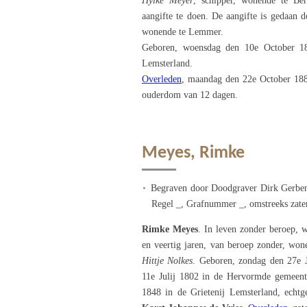
Hylke Meyer
, schipper, wonende te Be
aangifte te doen. De aangifte is gedaan d
wonende te Lemmer.
Geboren, woensdag den 10e October 18
Lemsterland.
Overleden
, maandag den 22e October 188
ouderdom van 12 dagen.
Meyes, Rimke
Begraven door Doodgraver Dirk Gerben
Regel _, Grafnummer _, omstreeks zater
Rimke Meyes
. In leven zonder beroep,
en veertig jaren, van beroep zonder, w
Hittje Nolkes
. Geboren, zondag den 27e 
11e Julij 1802 in de Hervormde gemeent
1848 in de Grietenij Lemsterland, echt