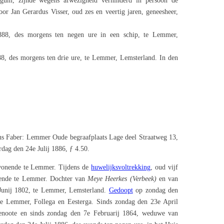
rgum, zijnde wegens afwezigheid verhinderd in persoon de
oor Jan Gerardus Visser, oud zes en veertig jaren, geneesheer,
88, des morgens ten negen ure in een schip, te Lemmer,
8, des morgens ten drie ure, te Lemmer, Lemsterland. In den
s Faber: Lemmer Oude begraafplaats Lage deel Straatweg 13,
dag den 24e Julij 1886, ƒ 4.50.
 wonende te Lemmer. Tijdens de
huwelijksvoltrekking
, oud vijf
onende te Lemmer. Dochter van
Meye Heerkes (Verbeek)
en van
Junij 1802, te Lemmer, Lemsterland.
Gedoopt
op zondag den
e Lemmer, Follega en Eesterga. Sinds zondag den 23e April
genoote en sinds zondag den 7e Februarij 1864, weduwe van