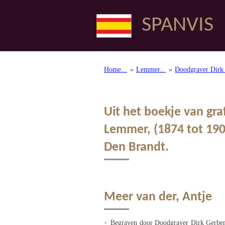
Ga
SPANVIS
direct
naar
de
hoofdinhoud
Home...
»
Lemmer...
»
Doodgraver Dirk 
Uit het boekje van gra
Lemmer, (1874 tot 190
Den Brandt.
Meer van der, Antje
Begraven door Doodgraver Dirk Gerben