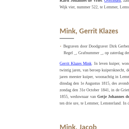
Karst Johannes de Vries
.
Overleden
, zat
Wijk vier, nummer 522, te Lemmer, Lemst
Mink, Gerrit Klazes
Begraven door Doodgraver Dirk Gerben
Regel _, Grafnummer _, op zaterdag den
Gerrit Klazes Mink
. In leven kuiper, wo
twintig jaren, van beroep kuipersknecht
jaren meester kuiper, woonachtig in Lem
dinsdag den 1e Augustus 1815, des avonds
zondag den 31e October 1841, in de Grie
1855, weduwnaar van
Getje Johannes d
ten drie ure, te Lemmer, Lemsterland. In
Mink, Jacob