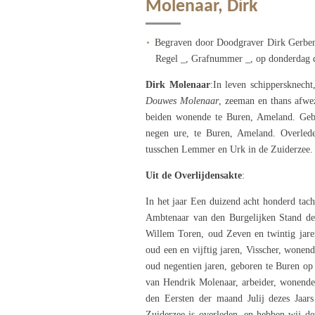
Molenaar, Dirk
Begraven door Doodgraver Dirk Gerben
Regel _, Grafnummer _, op donderdag de
Dirk Molenaar
:In leven schippersknec
Douwes Molenaar
, zeeman en thans afwe
beiden wonende te Buren, Ameland. Geb
negen ure, te Buren, Ameland. Overled
tusschen Lemmer en Urk in de Zuiderzee.
Uit de Overlijdensakte
:
In het jaar Een duizend acht honderd tach
Ambtenaar van den Burgelijken Stand de
Willem Toren, oud Zeven en twintig jare
oud een en vijftig jaren, Visscher, wone
oud negentien jaren, geboren te Buren o
van Hendrik Molenaar, arbeider, wonend
den Eersten der maand Julij dezes Jaa
Zuiderzee is overleden, en hebben wij de