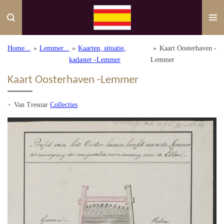
Ga
direct
naar
de
Home...
»
Lemmer...
»
Kaarten, situatie,
»
Kaart Oosterhaven -
hoofdinhoud
kadaster -Lemmer
Lemmer
Kaart Oosterhaven -Lemmer
Van Tresoar
Collecties