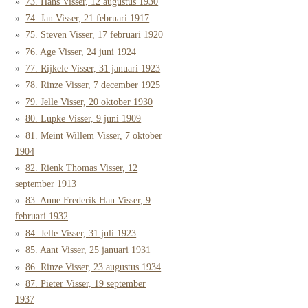
73. Hans Visser, 12 augustus 1930
74. Jan Visser, 21 februari 1917
75. Steven Visser, 17 februari 1920
76. Age Visser, 24 juni 1924
77. Rijkele Visser, 31 januari 1923
78. Rinze Visser, 7 december 1925
79. Jelle Visser, 20 oktober 1930
80. Lupke Visser, 9 juni 1909
81. Meint Willem Visser, 7 oktober
1904
82. Rienk Thomas Visser, 12
september 1913
83. Anne Frederik Han Visser, 9
februari 1932
84. Jelle Visser, 31 juli 1923
85. Aant Visser, 25 januari 1931
86. Rinze Visser, 23 augustus 1934
87. Pieter Visser, 19 september
1937