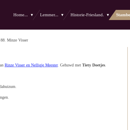
Home...
Lemmer...
Historie-Friesland.
Stamb
88. Minze Visser
van
Rinze Visser en Nelligje Meester
. Gehuwd met
Tiety Doetjes
.
rdahuizum.
ingen.