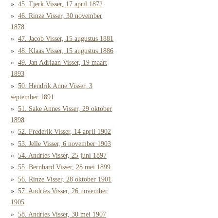
45. Tjerk Visser, 17 april 1872
46. Rinze Visser, 30 november
1878
47. Jacob Visser, 15 augustus 1881
48. Klaas Visser, 15 augustus 1886
49. Jan Adriaan Visser, 19 maart
1893
50. Hendrik Anne Visser, 3
september 1891
51. Sake Annes Visser, 29 oktober
1898
52. Frederik Visser, 14 april 1902
53. Jelle Visser, 6 november 1903
54. Andries Visser, 25 juni 1897
55. Bernhard Visser, 28 mei 1899
56. Rinze Visser, 28 oktober 1901
57. Andries Visser, 26 november
1905
58. Andries Visser, 30 mei 1907