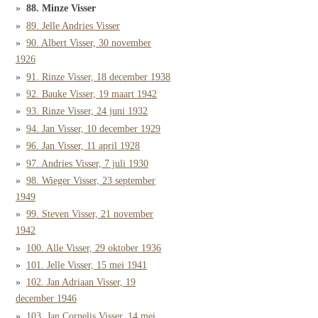
88. Minze Visser
89. Jelle Andries Visser
90. Albert Visser, 30 november
1926
91. Rinze Visser, 18 december 1938
92. Bauke Visser, 19 maart 1942
93. Rinze Visser, 24 juni 1932
94. Jan Visser, 10 december 1929
96. Jan Visser, 11 april 1928
97. Andries Visser, 7 juli 1930
98. Wieger Visser, 23 september
1949
99. Steven Visser, 21 november
1942
100. Alle Visser, 29 oktober 1936
101. Jelle Visser, 15 mei 1941
102. Jan Adriaan Visser, 19
december 1946
103. Jan Cornelis Visser, 14 mei