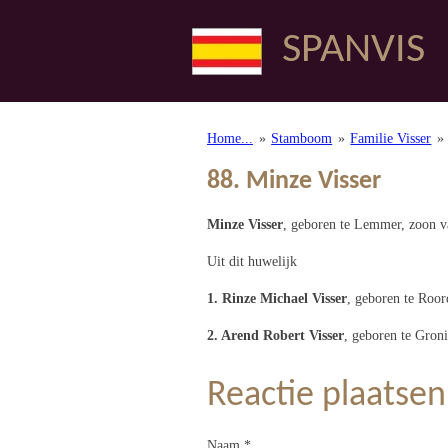
Ga
SPANVIS
direct
naar
de
hoofdinhoud
Home...
»
Stamboom
»
Familie Visser
»
88. Minze Visser
Minze Visser
, geboren te Lemmer, zoon 
Uit dit huwelijk
1. Rinze Michael Visser
, geboren te Roo
2. Arend Robert Visser
, geboren te Gron
Reactie plaatsen
Naam *