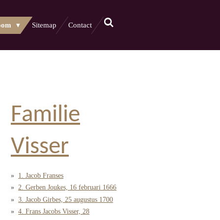
oom
Sitemap
Contact
Familie
Visser
1. Jacob Franses
2. Gerben Joukes, 16 februari 1666
3. Jacob Girbes, 25 augustus 1700
4. Frans Jacobs Visser, 28