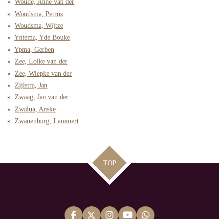
Woude, Anne van der
Woudsma, Petrus
Woudsma, Wijtze
Yntema, Yde Bouke
Ypma, Gerben
Zee, Lolke van der
Zee, Wiepke van der
Zijlstra, Jan
Zwaag, Jan van der
Zwalua, Anske
Zwanenburg, Lammert
TOP
F
X
I
Y
W