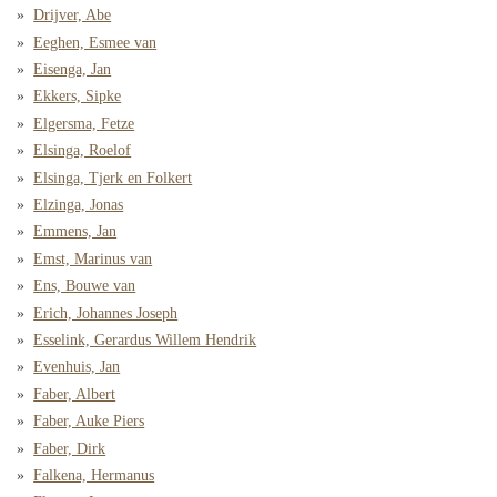
Drijver, Abe
Eeghen, Esmee van
Eisenga, Jan
Ekkers, Sipke
Elgersma, Fetze
Elsinga, Roelof
Elsinga, Tjerk en Folkert
Elzinga, Jonas
Emmens, Jan
Emst, Marinus van
Ens, Bouwe van
Erich, Johannes Joseph
Esselink, Gerardus Willem Hendrik
Evenhuis, Jan
Faber, Albert
Faber, Auke Piers
Faber, Dirk
Falkena, Hermanus