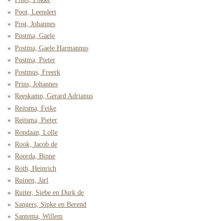
Poot, Leendert
Post, Johannes
Postma, Gaele
Postma, Gaele Harmannus
Postma, Pieter
Postmus, Freerk
Prins, Johannes
Reeskamp, Gerard Adrianus
Reitsma, Feike
Reitsma, Pieter
Rondaan, Lolle
Rook, Jacob de
Roorda, Binne
Roth, Heinrich
Ruinen, Jarl
Ruiter, Siebe en Durk de
Sangers, Sipke en Berend
Santema, Willem