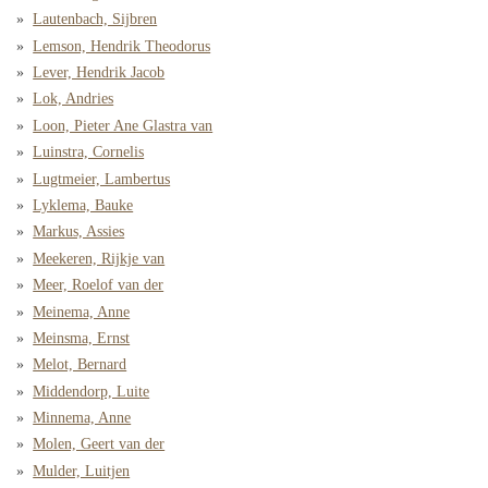
Lautenbach, Sijbren
Lemson, Hendrik Theodorus
Lever, Hendrik Jacob
Lok, Andries
Loon, Pieter Ane Glastra van
Luinstra, Cornelis
Lugtmeier, Lambertus
Lyklema, Bauke
Markus, Assies
Meekeren, Rijkje van
Meer, Roelof van der
Meinema, Anne
Meinsma, Ernst
Melot, Bernard
Middendorp, Luite
Minnema, Anne
Molen, Geert van der
Mulder, Luitjen