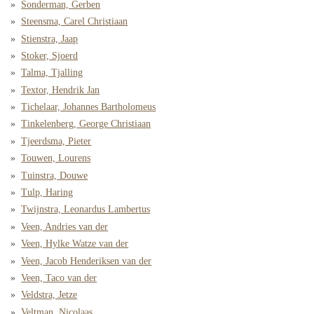
Sonderman, Gerben
Steensma, Carel Christiaan
Stienstra, Jaap
Stoker, Sjoerd
Talma, Tjalling
Textor, Hendrik Jan
Tichelaar, Johannes Bartholomeus
Tinkelenberg, George Christiaan
Tjeerdsma, Pieter
Touwen, Lourens
Tuinstra, Douwe
Tulp, Haring
Twijnstra, Leonardus Lambertus
Veen, Andries van der
Veen, Hylke Watze van der
Veen, Jacob Henderiksen van der
Veen, Taco van der
Veldstra, Jetze
Veltman, Nicolaas