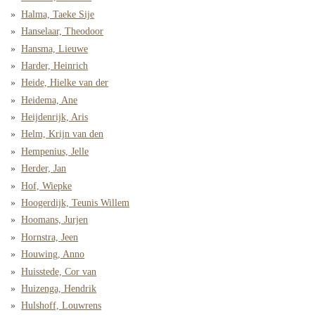
Halma, Taeke Sije
Hanselaar, Theodoor
Hansma, Lieuwe
Harder, Heinrich
Heide, Hielke van der
Heidema, Ane
Heijdenrijk, Aris
Helm, Krijn van den
Hempenius, Jelle
Herder, Jan
Hof, Wiepke
Hoogerdijk, Teunis Willem
Hoomans, Jurjen
Hornstra, Jeen
Houwing, Anno
Huisstede, Cor van
Huizenga, Hendrik
Hulshoff, Louwrens