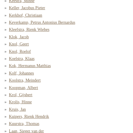
Keestra, Minne
Keller, Jacobus Pieter
Kerkhof, Christiaan
Keverkamp, Petrus Antonius Bernardus
Kleefstra, Rienk Wiebes
Klok, Jacob
Knol, Geert
Knol, Roelof
Koelstra, Klaas
Kok, Hermanus Matthias
Kolf, Johannes
Koolstra, Meindert
Koopman, Albert
Krol, Gijsbert
Krolis, Hinne
Kruis, Jan
Kuipers, Rienk Hendrik
Kuurstra, Thomas
Laan, Sieger van der