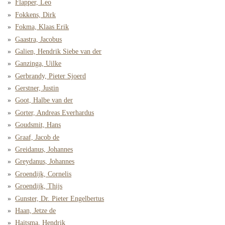
Flapper, Leo
Fokkens, Dirk
Fokma, Klaas Erik
Gaastra, Jacobus
Galien, Hendrik Siebe van der
Ganzinga, Uilke
Gerbrandy, Pieter Sjoerd
Gerstner, Justin
Goot, Halbe van der
Gorter, Andreas Everhardus
Goudsmit, Hans
Graaf, Jacob de
Greidanus, Johannes
Greydanus, Johannes
Groendijk, Cornelis
Groendijk, Thijs
Gunster, Dr. Pieter Engelbertus
Haan, Jetze de
Haitsma, Hendrik