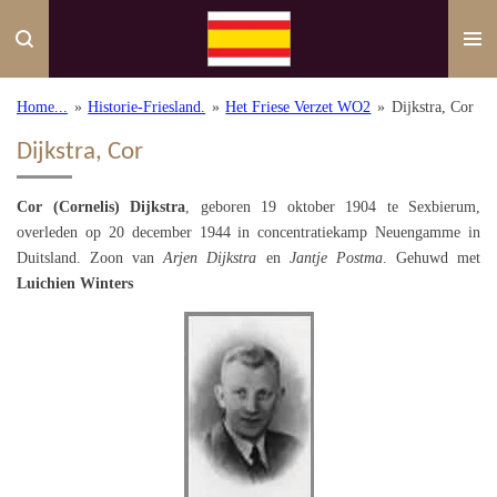
Ga
direct
naar
de
Home...
»
Historie-Friesland.
»
Het Friese Verzet WO2
»
Dijkstra, Cor
hoofdinhoud
Dijkstra, Cor
Cor (Cornelis) Dijkstra
, geboren 19 oktober 1904 te Sexbierum,
overleden op 20 december 1944 in concentratiekamp Neuengamme in
Duitsland. Zoon van
Arjen Dijkstra
en
Jantje Postma
. Gehuwd met
Luichien Winters