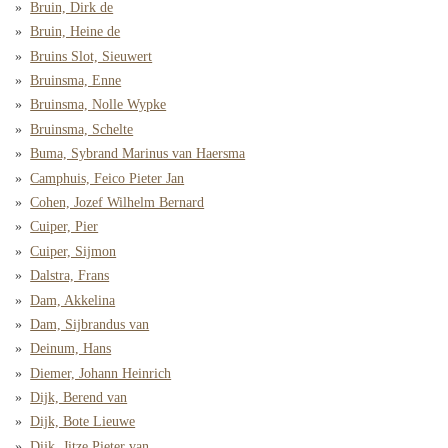
Bruin, Dirk de
Bruin, Heine de
Bruins Slot, Sieuwert
Bruinsma, Enne
Bruinsma, Nolle Wypke
Bruinsma, Schelte
Buma, Sybrand Marinus van Haersma
Camphuis, Feico Pieter Jan
Cohen, Jozef Wilhelm Bernard
Cuiper, Pier
Cuiper, Sijmon
Dalstra, Frans
Dam, Akkelina
Dam, Sijbrandus van
Deinum, Hans
Diemer, Johann Heinrich
Dijk, Berend van
Dijk, Bote Lieuwe
Dijk, Jitze Pieter van