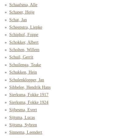
Schaafsma, Alle
Schaper, Heije
Schat, Jan
Scheepstra, Liepke
Schiphof, Foppe
Schokker, Albert
Scholten, Willem
Schuil, Gerrit
Schuilenga, Teake
Schukken, Hein
Schulenklopper, Jan
Sibbelee, Hendrik Hans
Sierksma, Fokke 1917
Sierksma, Fokke 1924
Sijbesma, Evert
Sijtsma, Lucas
Sijtsma, Sybren
Sinnema, Leendert