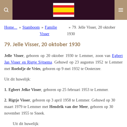
Ga
direct
naar
de
Home...
»
Stamboom
»
Familie
»
79. Jelle Visser, 20 oktober
hoofdinhoud
Visser
1930
79. Jelle Visser, 20 oktober 1930
Jelle Visser
, geboren op 20 oktober 1930 te Lemmer, zoon van
Egbert
Jan Visser en Rigtje Sijtsema
. Gehuwd op 23 augustus 1952 te Lemmer
met
Roelofje de Vries
, geboren op 9 mei 1932 te Oosterzee.
Uit dit huwelijk:
1. Egbert Jelke Visser
, geboren op 25 februari 1953 te Lemmer.
2. Rigtje Visser
, geboren op 3 april 1958 te Lemmer. Gehuwd op 30
maart 1979 te Lemmer met
Hendrik van der Meer
, geboren op 30
november 1955 te Sneek.
Uit dit huwelijk: