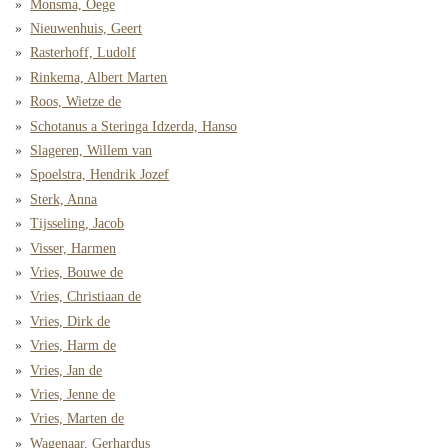
Monsma, Oege
Nieuwenhuis, Geert
Rasterhoff, Ludolf
Rinkema, Albert Marten
Roos, Wietze de
Schotanus a Steringa Idzerda, Hanso
Slageren, Willem van
Spoelstra, Hendrik Jozef
Sterk, Anna
Tijsseling, Jacob
Visser, Harmen
Vries, Bouwe de
Vries, Christiaan de
Vries, Dirk de
Vries, Harm de
Vries, Jan de
Vries, Jenne de
Vries, Marten de
Wagenaar, Gerhardus