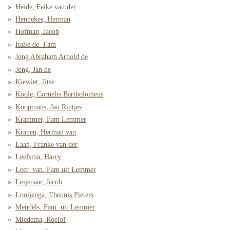
Heide, Feike van der
Hennekes, Herman
Hofman, Jacob
Italie de. Fam
Jong Abraham Arnold de
Jong, Jan de
Kiewiet, Jitse
Koole, Cornelis Bartholomeus
Koopmans, Jan Rintjes
Krammer, Fam Lemmer
Kranen, Herman van
Laan, Franke van der
Leefsma, Harry
Leer, van. Fam uit Lemmer
Leijenaar, Jacob
Looijenga, Theunis Pieters
Mendels. Fam. uit Lemmer
Miedema, Roelof