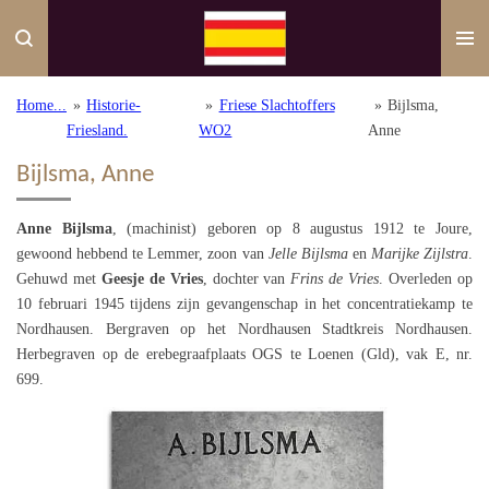
Ga
direct
naar
de
Home...
»
Historie-
»
Friese Slachtoffers
»
Bijlsma,
hoofdinhoud
Friesland.
WO2
Anne
Bijlsma, Anne
Anne Bijlsma
, (machinist) geboren op 8 augustus 1912 te Joure,
gewoond hebbend te Lemmer, zoon van
Jelle Bijlsma
en
Marijke Zijlstra
.
Gehuwd met
Geesje de Vries
, dochter van
Frins de Vries
. Overleden op
10 februari 1945 tijdens zijn gevangenschap in het concentratiekamp te
Nordhausen. Bergraven op het Nordhausen Stadtkreis Nordhausen.
Herbegraven op de erebegraafplaats OGS te Loenen (Gld), vak E, nr.
699.