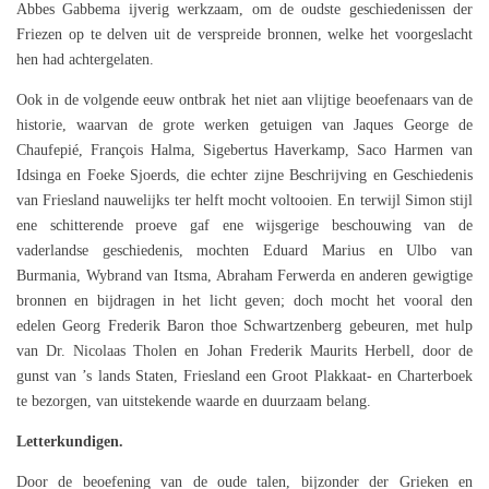
Abbes Gabbema ijverig werkzaam, om de oudste geschiedenissen der
Friezen op te delven uit de verspreide bronnen, welke het voorgeslacht
hen had achtergelaten.
Ook in de volgende eeuw ontbrak het niet aan vlijtige beoefenaars van de
historie, waarvan de grote werken getuigen van Jaques George de
Chaufepié, François Halma, Sigebertus Haverkamp, Saco Harmen van
Idsinga en Foeke Sjoerds, die echter zijne Beschrijving en Geschiedenis
van Friesland nauwelijks ter helft mocht voltooien. En terwijl Simon stijl
ene schitterende proeve gaf ene wijsgerige beschouwing van de
vaderlandse geschiedenis, mochten Eduard Marius en Ulbo van
Burmania, Wybrand van Itsma, Abraham Ferwerda en anderen gewigtige
bronnen en bijdragen in het licht geven; doch mocht het vooral den
edelen Georg Frederik Baron thoe Schwartzenberg gebeuren, met hulp
van Dr. Nicolaas Tholen en Johan Frederik Maurits Herbell, door de
gunst van ’s lands Staten, Friesland een Groot Plakkaat- en Charterboek
te bezorgen, van uitstekende waarde en duurzaam belang.
Letterkundigen.
Door de beoefening van de oude talen, bijzonder der Grieken en