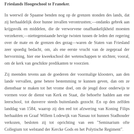
Frieslands Hoogeschool te Franeker.
In weerwil de Spaanse benden nog op de grenzen stonden des lands, dat
zij herhaaldelijk door hunne invallen verontrustten;—ondanks gebrek aan
krijgsvolk en middelen, die de verworvene onafhankelijkheid moesten
verzekeren;—niettegenstaande hevige twisten tussen de leden der regering
over de mate en de grenzen des gezag—waren de Staten van Friesland
zeer spoedig bedacht, om, als ene eerste vrucht van de zegepraal der
hervorming, hier ene kweekschool der wetenschappen te stichten; vooral,
om de kerk van geschikte predikanten te voorzien.
Zij meenden tevens aan de goederen der voormalige kloosters, aan den
lande vervallen, gene betere bestemming te kunnen geven, dan om ze
dienstbaar te maken tot het vrome doel, om de jeugd door onderwijs te
vormen voor de dienst van Kerk en Staat, die behoefte hadden aan ene
leerschool, tot dusverre steeds buitenlands gezocht. En op den zelfden
landdag van 1584, waarop zij den eed tot afzwering van Koning Filips
herhaalden en Graaf Willem Lodewijk van Nassau tot hunnen Stadhouder
verkozen, besloten zij tot oprichting van een "Seminarium ofte
Collegium tot welstand der Kercke Gods en het Polytische Regiment”.