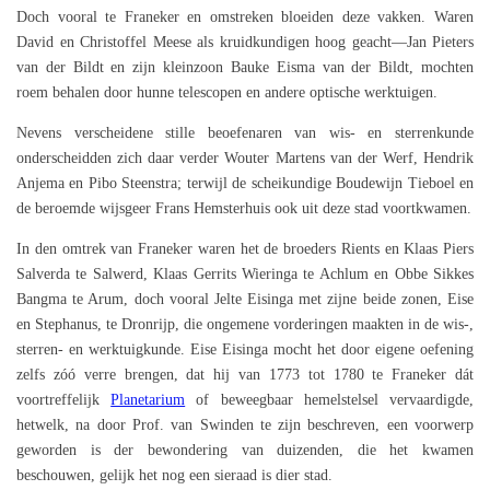
Doch vooral te Franeker en omstreken bloeiden deze vakken. Waren
David en Christoffel Meese als kruidkundigen hoog geacht—Jan Pieters
van der Bildt en zijn kleinzoon Bauke Eisma van der Bildt, mochten
roem behalen door hunne telescopen en andere optische werktuigen.
Nevens verscheidene stille beoefenaren van wis- en sterrenkunde
onderscheidden zich daar verder Wouter Martens van der Werf, Hendrik
Anjema en Pibo Steenstra; terwijl de scheikundige Boudewijn Tieboel en
de beroemde wijsgeer Frans Hemsterhuis ook uit deze stad voortkwamen.
In den omtrek van Franeker waren het de broeders Rients en Klaas Piers
Salverda te Salwerd, Klaas Gerrits Wieringa te Achlum en Obbe Sikkes
Bangma te Arum, doch vooral Jelte Eisinga met zijne beide zonen, Eise
en Stephanus, te Dronrijp, die ongemene vorderingen maakten in de wis-,
sterren- en werktuigkunde. Eise Eisinga mocht het door eigene oefening
zelfs zóó verre brengen, dat hij van 1773 tot 1780 te Franeker dát
voortreffelijk
Planetarium
of beweegbaar hemelstelsel vervaardigde,
hetwelk, na door Prof. van Swinden te zijn beschreven, een voorwerp
geworden is der bewondering van duizenden, die het kwamen
beschouwen, gelijk het nog een sieraad is dier stad.