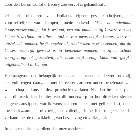
door den Baron Collot d’Escury zoo eervol is gehandhaafd.
Of heeft niet een van Hollands eigene geschiedschrijvers, de
voortreffelijke van kampen, mede erkend:
"Het is inderdaad
hoogstmerkwaardig, dat Friesland, een zoo middelmatig Gewest van het
kleine Nederland, in allerlei takken van menschelijke kennis, zoo vele
uitstekende mannen heeft opgeleverd; zoodat men moet bekennen, dat dit
Gewest zoo rijk geweest is in beroemde mannen, in zijnen schoot
voortgebragt of gekoesterd, als bezwaarlijk eenig Land van gelijke
uitgebreidheid in Europa”.
Hoe aangenaam en belangrijk het behandelen van dit onderwerp ook zij,
het volbrengen daarvan moet ik echter aan een ander beoefenaar van
wetenschap en kunst in deze provincie overlaten. Naar het bestek en plan
van dit werk kan ik hier van dit onderwerp in hoofdtrekken slechts
datgene aanstippen, wat ik wens, dat een ander, met gelijken lust, doch
meer bekwaamheid, uitvoeriger en vollediger in het licht moge stellen, in
verband met de ontwikkeling van beschaving en volksgeluk.
In de eerste plaats verdient dan onze aandacht: