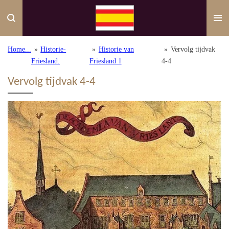
Ga
direct
naar
de
Home...
»
Historie-
»
Historie van
»
Vervolg tijdvak
hoofdinhoud
Friesland.
Friesland 1
4-4
Vervolg tijdvak 4-4