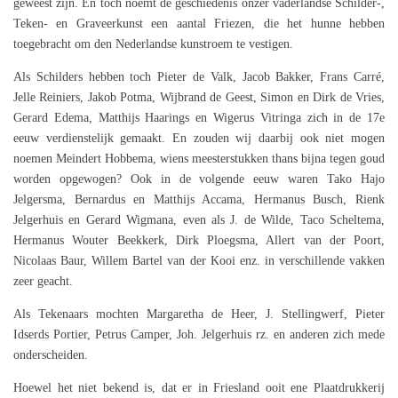
geweest zijn. En toch noemt de geschiedenis onzer vaderlandse Schilder-,
Teken- en Graveerkunst een aantal Friezen, die het hunne hebben
toegebracht om den Nederlandse kunstroem te vestigen.
Als Schilders hebben toch Pieter de Valk, Jacob Bakker, Frans Carré,
Jelle Reiniers, Jakob Potma, Wijbrand de Geest, Simon en Dirk de Vries,
Gerard Edema, Matthijs Haarings en Wigerus Vitringa zich in de 17e
eeuw verdienstelijk gemaakt. En zouden wij daarbij ook niet mogen
noemen Meindert Hobbema, wiens meesterstukken thans bijna tegen goud
worden opgewogen? Ook in de volgende eeuw waren Tako Hajo
Jelgersma, Bernardus en Matthijs Accama, Hermanus Busch, Rienk
Jelgerhuis en Gerard Wigmana, even als J. de Wilde, Taco Scheltema,
Hermanus Wouter Beekkerk, Dirk Ploegsma, Allert van der Poort,
Nicolaas Baur, Willem Bartel van der Kooi enz. in verschillende vakken
zeer geacht.
Als Tekenaars mochten Margaretha de Heer, J. Stellingwerf, Pieter
Idserds Portier, Petrus Camper, Joh. Jelgerhuis rz. en anderen zich mede
onderscheiden.
Hoewel het niet bekend is, dat er in Friesland ooit ene Plaatdrukkerij