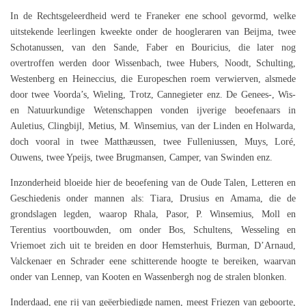
In de Rechtsgeleerdheid werd te Franeker ene school gevormd, welke
uitstekende leerlingen kweekte onder de hoogleraren van Beijma, twee
Schotanussen, van den Sande, Faber en Bouricius, die later nog
overtroffen werden door Wissenbach, twee Hubers, Noodt, Schulting,
Westenberg en Heineccius, die Europeschen roem verwierven, alsmede
door twee Voorda’s, Wieling, Trotz, Cannegieter enz. De Genees-, Wis-
en Natuurkundige Wetenschappen vonden ijverige beoefenaars in
Auletius, Clingbijl, Metius, M. Winsemius, van der Linden en Holwarda,
doch vooral in twee Matthæussen, twee Fulleniussen, Muys, Loré,
Ouwens, twee Ypeijs, twee Brugmansen, Camper, van Swinden enz.
Inzonderheid bloeide hier de beoefening van de Oude Talen, Letteren en
Geschiedenis onder mannen als: Tiara, Drusius en Amama, die de
grondslagen legden, waarop Rhala, Pasor, P. Winsemius, Moll en
Terentius voortbouwden, om onder Bos, Schultens, Wesseling en
Vriemoet zich uit te breiden en door Hemsterhuis, Burman, D’Arnaud,
Valckenaer en Schrader eene schitterende hoogte te bereiken, waarvan
onder van Lennep, van Kooten en Wassenbergh nog de stralen blonken.
Inderdaad, ene rij van geëerbiedigde namen, meest Friezen van geboorte,