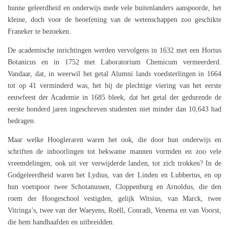
hunne geleerdheid en onderwijs mede vele buitenlanders aanspoorde, het
kleine, doch voor de beoefening van de wetenschappen zoo geschikte
Franeker te bezoeken.
De academische inrichtingen werden vervolgens in 1632 met een Hortus
Botanicus en in 1752 met Laboratorium Chemicum vermeerderd.
Vandaar, dat, in weerwil het getal Alumni lands voedsterlingen in 1664
tot op 41 verminderd was, het bij de plechtige viering van het eerste
eeuwfeest der Academie in 1685 bleek, dat het getal der gedurende de
eerste honderd jaren ingeschreven studenten niet minder dan 10,643 had
bedragen.
Maar welke Hoogleraren waren het ook, die door hun onderwijs en
schriften de inboorlingen tot bekwame mannen vormden en zoo vele
vreemdelingen, ook uit ver verwijderde landen, tot zich trokken? In de
Godgeleerdheid waren het Lydius, van der Linden en Lubbertus, en op
hun voetspoor twee Schotanussen, Cloppenburg en Arnoldus, die den
roem der Hoogeschool vestigden, gelijk Witsius, van Marck, twee
Vitringa’s, twee van der Waeyens, Roëll, Conradi, Venema en van Voorst,
die hem handhaafden en uitbreidden.