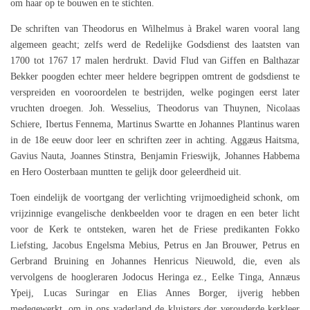
om haar op te bouwen en te stichten.
De schriften van Theodorus en Wilhelmus à Brakel waren vooral lang
algemeen geacht; zelfs werd de Redelijke Godsdienst des laatsten van
1700 tot 1767 17 malen herdrukt. David Flud van Giffen en Balthazar
Bekker poogden echter meer heldere begrippen omtrent de godsdienst te
verspreiden en vooroordelen te bestrijden, welke pogingen eerst later
vruchten droegen. Joh. Wesselius, Theodorus van Thuynen, Nicolaas
Schiere, Ibertus Fennema, Martinus Swartte en Johannes Plantinus waren
in de 18e eeuw door leer en schriften zeer in achting. Aggæus Haitsma,
Gavius Nauta, Joannes Stinstra, Benjamin Frieswijk, Johannes Habbema
en Hero Oosterbaan muntten te gelijk door geleerdheid uit.
Toen eindelijk de voortgang der verlichting vrijmoedigheid schonk, om
vrijzinnige evangelische denkbeelden voor te dragen en een beter licht
voor de Kerk te ontsteken, waren het de Friese predikanten Fokko
Liefsting, Jacobus Engelsma Mebius, Petrus en Jan Brouwer, Petrus en
Gerbrand Bruining en Johannes Henricus Nieuwold, die, even als
vervolgens de hoogleraren Jodocus Heringa ez., Eelke Tinga, Annæus
Ypeij, Lucas Suringar en Elias Annes Borger, ijverig hebben
medegewerkt, om in ons vaderland de kluisters der verouderde kerkleer