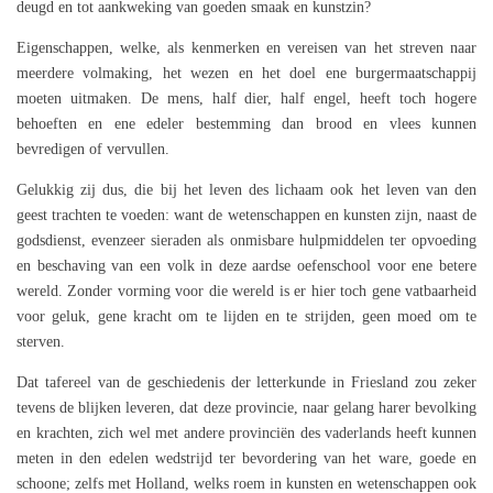
deugd en tot aankweking van goeden smaak en kunstzin?
Eigenschappen, welke, als kenmerken en vereisen van het streven naar
meerdere volmaking, het wezen en het doel ene burgermaatschappij
moeten uitmaken. De mens, half dier, half engel, heeft toch hogere
behoeften en ene edeler bestemming dan brood en vlees kunnen
bevredigen of vervullen.
Gelukkig zij dus, die bij het leven des lichaam ook het leven van den
geest trachten te voeden: want de wetenschappen en kunsten zijn, naast de
godsdienst, evenzeer sieraden als onmisbare hulpmiddelen ter opvoeding
en beschaving van een volk in deze aardse oefenschool voor ene betere
wereld. Zonder vorming voor die wereld is er hier toch gene vatbaarheid
voor geluk, gene kracht om te lijden en te strijden, geen moed om te
sterven.
Dat tafereel van de geschiedenis der letterkunde in Friesland zou zeker
tevens de blijken leveren, dat deze provincie, naar gelang harer bevolking
en krachten, zich wel met andere provinciën des vaderlands heeft kunnen
meten in den edelen wedstrijd ter bevordering van het ware, goede en
schoone; zelfs met Holland, welks roem in kunsten en wetenschappen ook