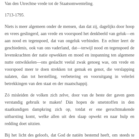
Van den Utrechtse vrede tot de Staatsomwenteling.
1713-1795.
Niets is meer algemeen onder de mensen, dan dat zij, dagelijks door hoop
en vrees geslingerd, aan vrede en voorspoed het denkbeeld van geluk—en
aan nood en tegenspoed, dat van ongeluk verbinden. En echter leert de
geschiedenis, ook van ons vaderland, dat—terwijl nood en tegenspoed de
levenskrachten der natie opwekken en moed en inspanning ten algemene
nutte ontwikkelen—ons geslacht veelal zwak genoeg was, om vrede en
voorspoed meer te doen strekken tot gemak en genot, die verslapping
nalaten, dan tot herstelling, verbetering en vooruitgang in velerlei
betrekkingen van den staat en der maatschappij.
Zó misleiden de volken zich zelve, door van de beste der gaven geen
verstandig gebruik te maken! Dán hopen de smetstoffen in den
staatkundigen dampkring zich op, totdat er ene geruchtmakende
uitbarsting komt, welke allen uit den slaap opwekt en naar hulp en
redding doet uitzien.
Bij het licht des geloofs, dat God de natiën bestemd heeft, om steeds te