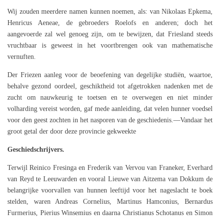
Wij zouden meerdere namen kunnen noemen, als: van Nikolaas Epkema,
Henricus Aeneae, de gebroeders Roelofs en anderen; doch het
aangevoerde zal wel genoeg zijn, om te bewijzen, dat Friesland steeds
vruchtbaar is geweest in het voortbrengen ook van mathematische
vernuften.
Der Friezen aanleg voor de beoefening van degelijke studiën, waartoe,
behalve gezond oordeel, geschiktheid tot afgetrokken nadenken met de
zucht om nauwkeurig te toetsen en te overwegen en niet minder
volharding vereist worden, gaf mede aanleiding, dat velen hunner voedsel
voor den geest zochten in het nasporen van de geschiedenis.—Vandaar het
groot getal der door deze provincie gekweekte
Geschiedschrijvers.
Terwijl Reinico Fresinga en Frederik van Vervou van Franeker, Everhard
van Reyd te Leeuwarden en vooral Lieuwe van Aitzema van Dokkum de
belangrijke voorvallen van hunnen leeftijd voor het nageslacht te boek
stelden, waren Andreas Cornelius, Martinus Hamconius, Bernardus
Furmerius, Pierius Winsemius en daarna Christianus Schotanus en Simon