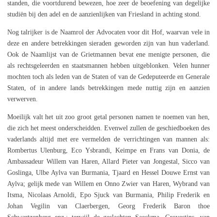
standen, die voortdurend bewezen, hoe zeer de beoefening van degelijke
studiën bij den adel en de aanzienlijken van Friesland in achting stond.
Nog talrijker is de Naamrol der Advocaten voor dit Hof, waarvan vele in
deze en andere betrekkingen sieraden geworden zijn van hun vaderland.
Ook de Naamlijst van de Grietmannen bevat ene menigte personen, die
als rechtsgeleerden en staatsmannen hebben uitgeblonken. Velen hunner
mochten toch als leden van de Staten of van de Gedeputeerde en Generale
Staten, of in andere lands betrekkingen mede nuttig zijn en aanzien
verwerven.
Moeilijk valt het uit zoo groot getal personen namen te noemen van hen,
die zich het meest onderscheidden. Evenwel zullen de geschiedboeken des
vaderlands altijd met ere vermelden de verrichtingen van mannen als:
Rombertus Ulenburg, Eco Ysbrandi, Keimpe en Frans van Donia, de
Ambassadeur Willem van Haren, Allard Pieter van Jongestal, Sicco van
Goslinga, Ulbe Aylva van Burmania, Tjaard en Hessel Douwe Ernst van
Aylva; gelijk mede van Willem en Onno Zwier van Haren, Wybrand van
Itsma, Nicolaas Arnoldi, Epo Sjuck van Burmania, Philip Frederik en
Johan Vegilin van Claerbergen, Georg Frederik Baron thoe