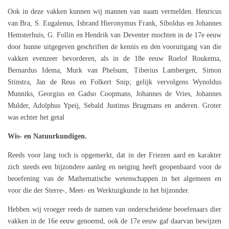
Ook in deze vakken kunnen wij mannen van naam vermelden. Henricus
van Bra, S. Eugalenus, Isbrand Hieronymus Frank, Siboldus en Johannes
Hemsterhuis, G. Follin en Hendrik van Deventer mochten in de 17e eeuw
door hunne uitgegeven geschriften de kennis en den vooruitgang van die
vakken evenzeer bevorderen, als in de 18e eeuw Roelof Roukema,
Bernardus Idema, Murk van Phelsum, Tiberius Lambergen, Simon
Stinstra, Jan de Reus en Folkert Snip; gelijk vervolgens Wynoldus
Munniks, Georgius en Gadso Coopmans, Johannes de Vries, Johannes
Mulder, Adolphus Ypeij, Sebald Justinus Brugmans en anderen. Groter
was echter het getal
Wis- en Natuurkundigen.
Reeds voor lang toch is opgemerkt, dat in der Friezen aard en karakter
zich steeds een bijzondere aanleg en neiging heeft geopenbaard voor de
beoefening van de Mathematische wetenschappen in het algemeen en
voor die der Sterre-, Meet- en Werktuigkunde in het bijzonder.
Hebben wij vroeger reeds de namen van onderscheidene beoefenaars dier
vakken in de 16e eeuw genoemd, ook de 17e eeuw gaf daarvan bewijzen