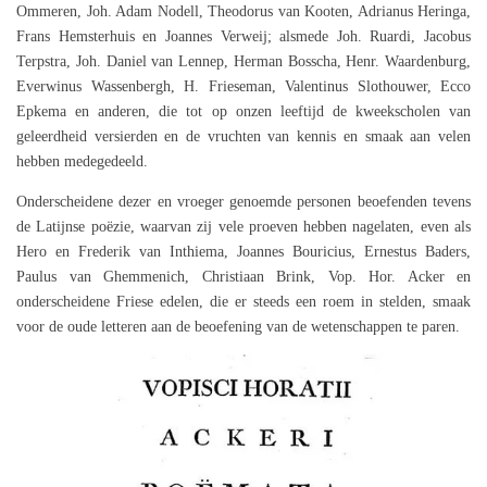
Ommeren, Joh. Adam Nodell, Theodorus van Kooten, Adrianus Heringa,
Frans Hemsterhuis en Joannes Verweij; alsmede Joh. Ruardi, Jacobus
Terpstra, Joh. Daniel van Lennep, Herman Bosscha, Henr. Waardenburg,
Everwinus Wassenbergh, H. Frieseman, Valentinus Slothouwer, Ecco
Epkema en anderen, die tot op onzen leeftijd de kweekscholen van
geleerdheid versierden en de vruchten van kennis en smaak aan velen
hebben medegedeeld.
Onderscheidene dezer en vroeger genoemde personen beoefenden tevens
de Latijnse poëzie, waarvan zij vele proeven hebben nagelaten, even als
Hero en Frederik van Inthiema, Joannes Bouricius, Ernestus Baders,
Paulus van Ghemmenich, Christiaan Brink, Vop. Hor. Acker en
onderscheidene Friese edelen, die er steeds een roem in stelden, smaak
voor de oude letteren aan de beoefening van de wetenschappen te paren.