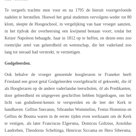
Te vergeefs trachtte men voor en na 1795 de hieruit voortgevloeide
nadelen te herstellen. Hoewel het getal studenten vervolgens weder tot 80
klom, sleepte de Hoogeschool, in vergelijking van haar vroeger aanzien,
in het tijdvak der overheersing een kwijnend bestaan voort; totdat het
Keizer Napoleon behaagde, haar in 1812 op te heffen, en dezen eens zoo
roemrijke zetel van geleerdheid en wetenschap, die het vaderland zoo
lang tot sieraad had verstrekt, te vernietigen.
Godgeleerden.
Ook behalve de vroeger genoemde hoogleraren te Franeker heeft
Friesland een groot getal Godgeleerden voortgebracht of gekweekt, die òf
als Hoogleraren op de andere vaderlandse leerscholen, òf als Predikanten,
door geleerdheid en uitgegeven geschriften hebben bijgedragen, om het
licht van godsdienst-kennis te verspreiden en de leer der Kerk te
handhaven. Gellius Snecanus, Sibrandus Wommelius, Festus Hommius en
Gellius de Bouma waren in de eerste tijden even werkzaam om de Kerk
te vestigen, als later Franciscus Elgersma, Domicus Goltzius, Arnoldus
Landreben, Theodorus Scheltinga, Henricus Siccama en Hero Sibersma,