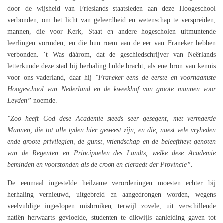
door de wijsheid van Frieslands staatsleden aan deze Hoogeschool
verbonden, om het licht van geleerdheid en wetenschap te verspreiden;
mannen, die voor Kerk, Staat en andere hogescholen uitmuntende
leerlingen vormden, en die hun roem aan de eer van Franeker hebben
verbonden. ’t Was dáárom, dat de geschiedschrijver van Neêrlands
letterkunde deze stad bij herhaling hulde bracht, als ene bron van kennis
voor ons vaderland, daar hij
"Franeker eens de eerste en voornaamste
Hoogeschool van Nederland en de kweekhof van groote mannen voor
Leyden”
noemde.
"Zoo heeft God dese Academie steeds seer gesegent, met vermaerde
Mannen, die tot alle tyden hier geweest zijn, en die, naest vele vryheden
ende groote privilegien, de gunst, vriendschap en de beleeftheyt genoten
van de Regenten en Principaelen des Landts, welke dese Academie
beminden en voorstonden als de croon en cieraedt der Provincie”.
De eenmaal ingestelde heilzame verordeningen moesten echter bij
herhaling vernieuwd, uitgebreid en aangedrongen worden, wegens
veelvuldige ingeslopen misbruiken; terwijl zovele, uit verschillende
natiën herwaarts gevloeide, studenten te dikwijls aanleiding gaven tot