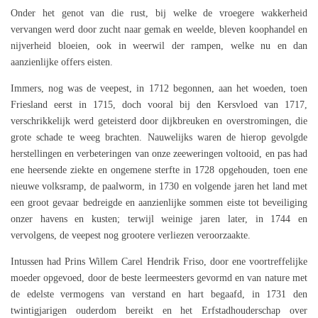
Onder het genot van die rust, bij welke de vroegere wakkerheid
vervangen werd door zucht naar gemak en weelde, bleven koophandel en
nijverheid bloeien, ook in weerwil der rampen, welke nu en dan
aanzienlijke offers eisten.
Immers, nog was de veepest, in 1712 begonnen, aan het woeden, toen
Friesland eerst in 1715, doch vooral bij den Kersvloed van 1717,
verschrikkelijk werd geteisterd door dijkbreuken en overstromingen, die
grote schade te weeg brachten. Nauwelijks waren de hierop gevolgde
herstellingen en verbeteringen van onze zeeweringen voltooid, en pas had
ene heersende ziekte en ongemene sterfte in 1728 opgehouden, toen ene
nieuwe volksramp, de paalworm, in 1730 en volgende jaren het land met
een groot gevaar bedreigde en aanzienlijke sommen eiste tot beveiliging
onzer havens en kusten; terwijl weinige jaren later, in 1744 en
vervolgens, de veepest nog grootere verliezen veroorzaakte.
Intussen had Prins Willem Carel Hendrik Friso, door ene voortreffelijke
moeder opgevoed, door de beste leermeesters gevormd en van nature met
de edelste vermogens van verstand en hart begaafd, in 1731 den
twintigjarigen ouderdom bereikt en het Erfstadhouderschap over