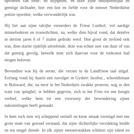
opvoeren van treur- en blijspelen, èn door zijne onuitputtelijke en
geestige dichtader, hier een lust en liefde voor de nieuwe Nederduitse
poëzie opwekte, welke verwonderlijk was.
Hij liet aan zijne talrijke vereerders de Friese Lusthof, vol aardige
minneliederen en trouwdichten, na, welke dien bijval vond, dat dezelve
in dertien jaren 6 of 7 malen gedrukt werd. Hoe groot de invloed ook
was, dien starter tijdelijk uitoefende, deze was echter niet van duur of van
dat gunstig gevolg, hetwelk men zich daarvan voor de toekomst had
mogen beloven.
Bovendien was hij de eerste, die verzen in de Landfriese taal uitgaf.
Eerlang vond hij daarin een navolger in Gysbert Jacobsz., schooldienaar
te Bolsward, die, na eerst in het Nederduits zwakke proeven, nog in den
trant van spieghel, te hebben gegeven, zich in het Fries tot ene hoogte
verhief, welke hem tot een voorwerp der bewondering zijner
nakomelingen heeft gemaakt.
In hem toch zien wij scheppend vernuft en kiese smaak verenigd met ene
grote mate van gezond verstand, dat zijne dichterlijke verrukking leidde
en ten teugel diende. In elk zijner meesterstukken schittert zijn talent en