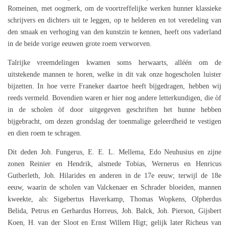
Romeinen, met oogmerk, om de voortreffelijke werken hunner klassieke
schrijvers en dichters uit te leggen, op te helderen en tot veredeling van
den smaak en verhoging van den kunstzin te kennen, heeft ons vaderland
in de beide vorige eeuwen grote roem verworven.
Talrijke vreemdelingen kwamen soms herwaarts, alléén om de
uitstekende mannen te horen, welke in dit vak onze hogescholen luister
bijzetten. In hoe verre Franeker daartoe heeft bijgedragen, hebben wij
reeds vermeld. Bovendien waren er hier nog andere letterkundigen, die òf
in de scholen òf door uitgegeven geschriften het hunne hebben
bijgebracht, om dezen grondslag der toenmalige geleerdheid te vestigen
en dien roem te schragen.
Dit deden Joh. Fungerus, E. E. L. Mellema, Edo Neuhusius en zijne
zonen Reinier en Hendrik, alsmede Tobias, Wernerus en Henricus
Gutberleth, Joh. Hilarides en anderen in de 17e eeuw; terwijl de 18e
eeuw, waarin de scholen van Valckenaer en Schrader bloeiden, mannen
kweekte, als: Sigebertus Haverkamp, Thomas Wopkens, Olpherdus
Belida, Petrus en Gerhardus Horreus, Joh. Balck, Joh. Pierson, Gijsbert
Koen, H. van der Sloot en Ernst Willem Higt; gelijk later Richeus van