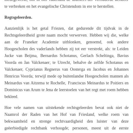
te verbreken en het evangelische Christendom in ere te herstellen.
Regtsgeleerden.
Aanzienlijk is het getal Friezen, dat gedurende dit tijdvak in de
Rechtsgeleerdheid grote naam mocht verwerven. Hebben wij die, welke
aan de Franeker Academie uitblonken, genoemd, ook andere
Hoogescholen des vaderlands hebben zij tot eer verstrekt, als: te Leiden
Jucke van Beijma, Bernardus Schotanus, Gerlach Scheltinga, Bavius
Voorda en Jan Valckenaer; te Utrecht, behalve de zelfde Schotanus en
Valckenaer, Cyprianus Regnerus van Oosterga en Jacobus en Johannes
Henricus Voorda; terwijl mede op buitenlandse Hoogescholen mannen als
Meinardus van Aitzema te Rochelle, Franciscus Meinardus te Poitiers en
Dominicus van Arum te Jena de leerstoelen van het regt met roem hebben
bekleed.
Hoe vele namen van uitstekende rechtsgeleerden bevat ook niet de
Naamrol der Raden van het Hof van Friesland, welke roem van
bekwaamheid en strenge rechtvaardigheid den luister van deze
geëerbiedigde rechtbank verhoogde; personen, meest uit de eerste