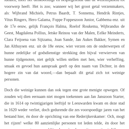
voorwerp heeft. Het is zoo; wanneer wij het groot getal verzenmakers,
als: Wijbrand Michiels, Petrus Baardt, T. Sonnema, Hendrik Rintjes,
Vitus Ringers, Hero Galama, Foppe Foppeszoon Junior, Gabbema enz. uit
de 17e eeuw, gelijk François Halma, Roelof Roukema, Wijbrandus de
Geest, Magdalena Pollius, Jetske Reinou van der Malen, Eelke Meinderts,
Clara Feijoena van Sijtzama, Joan Sande, Jan Aukes Bakker, Symen en
Jan Althuysen enz. uit de 18e eeuw, wier verzen om de onderwerpen of
hunne zedelijke of godsdienstige strekking den bijval verwierven van
hunne tijdgenoten, niet gelijk willen stellen met hen, wier verheffing,
smaak en gevoel hun aanspraak geeft op den naam van Dichter, in den
hogere zin van dat woord,—dan bepaalt dit getal zich tot weinige
personen.
Doch die weinige kunnen dan ook tegen ene grote menigte opwegen. Of
zouden wij dien eernaam niet mogen toekennen aan Jan Janszoon Starter,
die in 1614 op twintigjarigen leeftijd te Leeuwarden kwam en deze stad
in 1620 weder verliet, doch gedurende die zes voorspoedige jaren van het
bestand hier, èn door de oprichting van ene Rederijkerskamer: Och, mogt
het rijzen! welke 80 aanzienlijke personen tot leden telde, èn door het