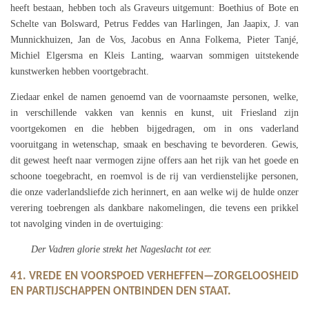
heeft bestaan, hebben toch als Graveurs uitgemunt: Boethius of Bote en
Schelte van Bolsward, Petrus Feddes van Harlingen, Jan Jaapix, J. van
Munnickhuizen, Jan de Vos, Jacobus en Anna Folkema, Pieter Tanjé,
Michiel Elgersma en Kleis Lanting, waarvan sommigen uitstekende
kunstwerken hebben voortgebracht.
Ziedaar enkel de namen genoemd van de voornaamste personen, welke,
in verschillende vakken van kennis en kunst, uit Friesland zijn
voortgekomen en die hebben bijgedragen, om in ons vaderland
vooruitgang in wetenschap, smaak en beschaving te bevorderen. Gewis,
dit gewest heeft naar vermogen zijne offers aan het rijk van het goede en
schoone toegebracht, en roemvol is de rij van verdienstelijke personen,
die onze vaderlandsliefde zich herinnert, en aan welke wij de hulde onzer
verering toebrengen als dankbare nakomelingen, die tevens een prikkel
tot navolging vinden in de overtuiging:
Der Vadren glorie strekt het Nageslacht tot eer.
41. VREDE EN VOORSPOED VERHEFFEN—ZORGELOOSHEID
EN PARTIJSCHAPPEN ONTBINDEN DEN STAAT.