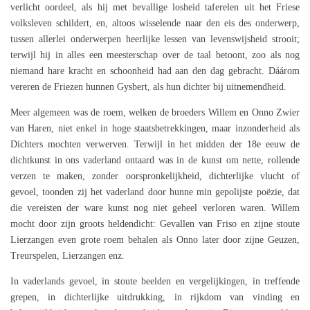
verlicht oordeel, als hij met bevallige losheid taferelen uit het Friese
volksleven schildert, en, altoos wisselende naar den eis des onderwerp,
tussen allerlei onderwerpen heerlijke lessen van levenswijsheid strooit;
terwijl hij in alles een meesterschap over de taal betoont, zoo als nog
niemand hare kracht en schoonheid had aan den dag gebracht. Dáárom
vereren de Friezen hunnen Gysbert, als hun dichter bij uitnemendheid.
Meer algemeen was de roem, welken de broeders Willem en Onno Zwier
van Haren, niet enkel in hoge staatsbetrekkingen, maar inzonderheid als
Dichters mochten verwerven. Terwijl in het midden der 18e eeuw de
dichtkunst in ons vaderland ontaard was in de kunst om nette, rollende
verzen te maken, zonder oorspronkelijkheid, dichterlijke vlucht of
gevoel, toonden zij het vaderland door hunne min gepolijste poëzie, dat
die vereisten der ware kunst nog niet geheel verloren waren. Willem
mocht door zijn groots heldendicht: Gevallen van Friso en zijne stoute
Lierzangen even grote roem behalen als Onno later door zijne Geuzen,
Treurspelen, Lierzangen enz.
In vaderlands gevoel, in stoute beelden en vergelijkingen, in treffende
grepen, in dichterlijke uitdrukking, in rijkdom van vinding en