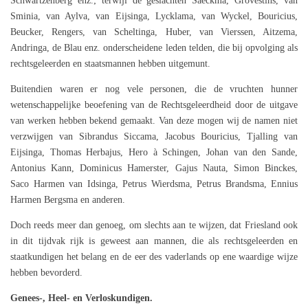
Schwartzenberg enz.; terwijl de geslachten Saeckma, Grovestins, van
Sminia, van Aylva, van Eijsinga, Lycklama, van Wyckel, Bouricius,
Beucker, Rengers, van Scheltinga, Huber, van Vierssen, Aitzema,
Andringa, de Blau enz. onderscheidene leden telden, die bij opvolging als
rechtsgeleerden en staatsmannen hebben uitgemunt.
Buitendien waren er nog vele personen, die de vruchten hunner
wetenschappelijke beoefening van de Rechtsgeleerdheid door de uitgave
van werken hebben bekend gemaakt. Van deze mogen wij de namen niet
verzwijgen van Sibrandus Siccama, Jacobus Bouricius, Tjalling van
Eijsinga, Thomas Herbajus, Hero à Schingen, Johan van den Sande,
Antonius Kann, Dominicus Hamerster, Gajus Nauta, Simon Binckes,
Saco Harmen van Idsinga, Petrus Wierdsma, Petrus Brandsma, Ennius
Harmen Bergsma en anderen.
Doch reeds meer dan genoeg, om slechts aan te wijzen, dat Friesland ook
in dit tijdvak rijk is geweest aan mannen, die als rechtsgeleerden en
staatkundigen het belang en de eer des vaderlands op ene waardige wijze
hebben bevorderd.
Genees-, Heel- en Verloskundigen.