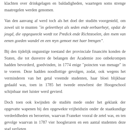
klachten over drinkgelagen en baldadigheden, waartegen soms strenge
maatregelen werden genomen.
Van den aanvang af werd toch als het doel der studiën voorgesteld, om
zowel uit te munten
"in geleertheyt als seden ende eerbaerheyt, opdat de
jeugd, die opgequeeckt wordt tot Predick ende Richtstoelen, den roem van
eenen goeden wandel en een reyn gemoet met haer brengen”.
Bij den tijdelijk ongunstige toestand der provinciale financiën konden de
Staten, die tot dusverre de belangen der Academie zoo onbekrompen
hadden bevorderd, goedvinden, in 1774 enige "poincten van menage” in
te voeren. Deze hadden noodlottige gevolgen, zodat, ook wegens het
verminderen van het getal vreemde studenten, haar bloei blijkbaar
gedaald was, toen in 1785 het tweede eeuwfeest der Hoogeschool
schijnbaar met luister werd gevierd.
Doch toen ook kwijnden de studiën mede onder het geklank der
opgevatte wapenen bij den opgewekte vrijheidszin onder de staatkundige
verdeeldheden en beroerten, waarvan Franeker vooral de zetel was, en ten
gevolge waarvan in 1787 vier hoogleraren en een aantal studenten deze
stad verlieten.