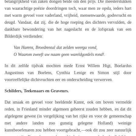
belangrijkheid van zaken dongen beide om den prijs. Die meesterstukken
van waarachtige poëzie doordringen toch, waar men ze opsla, ieders hart
met warm gevoel voor vaderland, vrijheid, mensenwaarde, godsvrucht en
deugd. Vandaar, dat zij, die de hoge roeping des dichters vervulden, de
dankbare bewondering van het nageslacht en de lofspraak van een
Bilderdijk verdienden:
Van Harens, Broedrental dat zelden weerga vond,
O Waarom zweeft uw naam geen wareldgordels rond!.
In dit zelfde tijdvak mochten mede Ernst Willem Higt, Boelardus
Augustinus van Boelens, Cynthia Lenige en Simon stijl door
voortreffelijke dichtvruchten eer en onderscheiding verwerven.
Schilders, Teekenaars en Graveurs.
Dat smaak en gevoel voor beeldende Kunst, ook om boven vermelde
reden, in Friesland minder algemeen geheerst zouden hebben, en dat dit
afgelegene gewest (in vergelijking van het rijke en voor de gemeenschap
met andere landen zoo gunstig gelegene Holland) weinige
kunstbeoefenaren zou hebben voortgebracht,—ook dit zou zeer natuurlijk