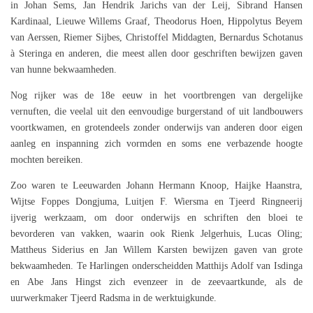
in Johan Sems, Jan Hendrik Jarichs van der Leij, Sibrand Hansen
Kardinaal, Lieuwe Willems Graaf, Theodorus Hoen, Hippolytus Beyem
van Aerssen, Riemer Sijbes, Christoffel Middagten, Bernardus Schotanus
à Steringa en anderen, die meest allen door geschriften bewijzen gaven
van hunne bekwaamheden.
Nog rijker was de 18e eeuw in het voortbrengen van dergelijke
vernuften, die veelal uit den eenvoudige burgerstand of uit landbouwers
voortkwamen, en grotendeels zonder onderwijs van anderen door eigen
aanleg en inspanning zich vormden en soms ene verbazende hoogte
mochten bereiken.
Zoo waren te Leeuwarden Johann Hermann Knoop, Haijke Haanstra,
Wijtse Foppes Dongjuma, Luitjen F. Wiersma en Tjeerd Ringneerij
ijverig werkzaam, om door onderwijs en schriften den bloei te
bevorderen van vakken, waarin ook Rienk Jelgerhuis, Lucas Oling;
Mattheus Siderius en Jan Willem Karsten bewijzen gaven van grote
bekwaamheden. Te Harlingen onderscheidden Matthijs Adolf van Isdinga
en Abe Jans Hingst zich evenzeer in de zeevaartkunde, als de
uurwerkmaker Tjeerd Radsma in de werktuigkunde.