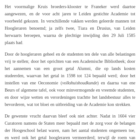
Het voormalige Kruis broeders-klooster te Franeker werd daartoe
aangewezen, en de voor acht jaren te Leiden gestichte Academie tot
voorbeeld gekozen. In verschillende vakken werden geleerde mannen tot
Hoogleraren benoemd; ja zelfs twee, Tiara en Drusius, van Leiden
herwaarts beroepen, waarna de plechtige inwijding den 29 Juli 1585
plaats had.
Door de hoogleraren geheel en de studenten ten dele van alle belastingen
vrij te stellen; door het oprichten van een Academische Bibliotheek; door
het aannemen van een groot getal Alumni, die op lands kosten
studeerden, waarvan het getal in 1598 tot 124 bepaald werd; door het
instellen van ene Oeconomie (
volkshuishoudkunde
) en daarna van ene
Beurs of algemene tafel, ook voor minvermogende en vreemde studenten,
en door wijze wetten en verordeningen trachtte het landsbestuur alles te
bevorderen, wat tot bloei en uitbreiding van de Academie kon strekken.
De gewenste vrucht daarvan bleef ook niet achter. Nadat in 1604 vier
Curatoren namens de Staten meer bepaald met de zorg voor de belangen
der Hoogeschool belast waren, nam het aantal studenten ongemeen toe,
en werd ook het getal hoogleraren vermeerderd; terwijl de roem van