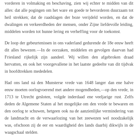
vorderen in volmaking en beschaving, zien wij echter te midden van dit
alles: dat alle pogingen om het ware en goede te bevorderen duurzaam tot
heil strekken; dat de raadslagen der boze verijdeld worden, en dat de
dwalingen en verkeerdheden der mensen, onder Zijne liefdevolle leiding,
middelen worden tot hunne lering en verheffing voor de toekomst.
De loop der gebeurtenissen in ons vaderland gedurende de 18e eeuw heeft
dit alles bewezen.—In de oorzaken, middelen en gevolgen daarvan had
Friesland rijkelijk zijn aandeel. Wij willen den afgebroken draad
hervatten, en ook het voorgevallene in het laatste gedeelte van dit tijdvak
in hoofdtrekken mededelen.
Had ons land ná den Munsterse vrede van 1648 langer dan ene halve
eeuw moeten oorlogvoerend met andere mogendheden,—op den vrede, in
1713 te Utrecht gesloten, volgde inderdaad ene veeljarige rust. Zelfs
deden de Algemene Staten al het mogelijke om den vrede te bewaren en
den oorlog te schuwen, hetgeen ook na de aanzienlijke vermindering van
de landmacht en de verwaarlozing van het zeewezen wel noodzakelijk
was, ofschoon zij de eer en waardigheid des lands daarbij dikwijls in de
waagschaal stelden.