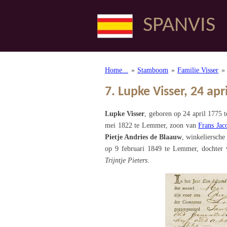
Ga
SPANVIS
direct
naar
de
hoofdinhoud
Home...
»
Stamboom
»
Familie Visser
»
7. Lupke Visser, 24 apr
Lupke Visser
, geboren op 24 april 1775 
mei 1822 te Lemmer,
zoon van
Frans Jac
Pietje Andries de Blaauw
, winkeliersch
op 9 februari 1849 te Lemmer, dochter
Trijntje Pieters
.