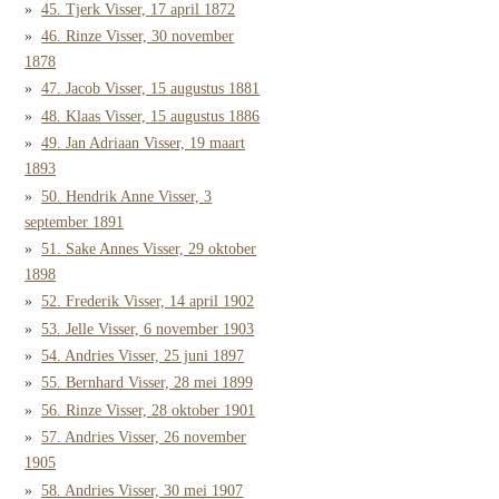
45. Tjerk Visser, 17 april 1872
46. Rinze Visser, 30 november
1878
47. Jacob Visser, 15 augustus 1881
48. Klaas Visser, 15 augustus 1886
49. Jan Adriaan Visser, 19 maart
1893
50. Hendrik Anne Visser, 3
september 1891
51. Sake Annes Visser, 29 oktober
1898
52. Frederik Visser, 14 april 1902
53. Jelle Visser, 6 november 1903
54. Andries Visser, 25 juni 1897
55. Bernhard Visser, 28 mei 1899
56. Rinze Visser, 28 oktober 1901
57. Andries Visser, 26 november
1905
58. Andries Visser, 30 mei 1907