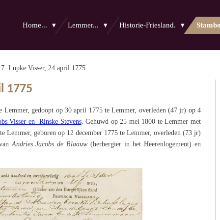
Home...
Lemmer...
Historie-Friesland.
Stamb
7. Lupke Visser, 24 april 1775
il 1775
te Lemmer, gedoopt op 30 april 1775 te Lemmer, overleden (47 jr) op 4
obs Visser en Rinske Stevens
.
Gehuwd op 25 mei 1800 te Lemmer met
e te Lemmer, geboren op 12 december 1775 te Lemmer, overleden (73 jr)
 van
Andries Jacobs de Blaauw
(herbergier in het Heerenlogement) en