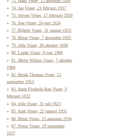
73. Hans Visser, 12 augustus 1930
74. Jan Visser, 21 februari 1917
75. Steven Visser, 17 februari 1920
76. Age Visser, 24 juni 1924
77. Rijkele Visser, 31 januari 1923
78. Rinze Visser, 7 december 1925
79. Jelle Visser, 20 oktober 1930
80. Lupke Visser, 9 juni 1909
81. Meint Willem Visser, 7 oktober
1904
82. Rienk Thomas Visser, 12
september 1913
83. Anne Frederik Han Visser, 9
februari 1932
84. Jelle Visser, 31 juli 1923
85. Aant Visser, 25 januari 1931
86. Rinze Visser, 23 augustus 1934
87. Pieter Visser, 19 september
1937