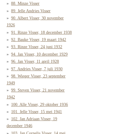
88. Minze Visser
89. Jelle Andries Visser
90. Albert Visser, 30 november
1926
91. Rinze Visser, 18 december 1938
92. Bauke Visser, 19 maart 1942
93. Rinze Visser, 24 juni 1932
94. Jan Visser, 10 december 1929
96. Jan Visser, 11 april 1928
97. Andries Visser, 7 juli 1930
98. Wieger Visser, 23 september
1949
99. Steven Visser, 21 november
1942
100. Alle Visser, 29 oktober 1936
101. Jelle Visser, 15 mei 1941
102. Jan Adriaan Visser, 19
december 1946
103. Jan Cornelis Visser, 14 mei