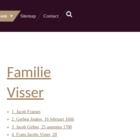
oom
Sitemap
Contact
Familie
Visser
1. Jacob Franses
2. Gerben Joukes, 16 februari 1666
3. Jacob Girbes, 25 augustus 1700
4. Frans Jacobs Visser, 28