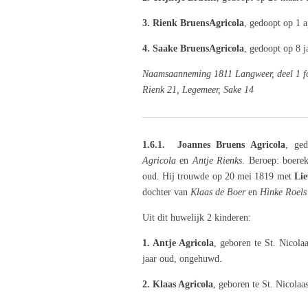
3. Rienk Bruens
Agricola
, gedoopt op 1 a
4. Saake Bruens
Agricola
, gedoopt op 8 j
Naamsaanneming 1811 Langweer, deel 1 fol
Rienk 21, Legemeer, Sake 14
1.6.1. Joannes Bruens Agricola
, ge
Agricola
en
Antje Rienks
. Beroep:
boerek
oud. Hij trouwde op 20 mei 1819 met
Lie
dochter van
Klaas de Boer
en
Hinke Roels
Uit dit huwelijk 2 kinderen:
1. Antje Agricola
, geboren te St. Nicola
jaar oud, ongehuwd.
2. Klaas Agricola
, geboren te St. Nicola