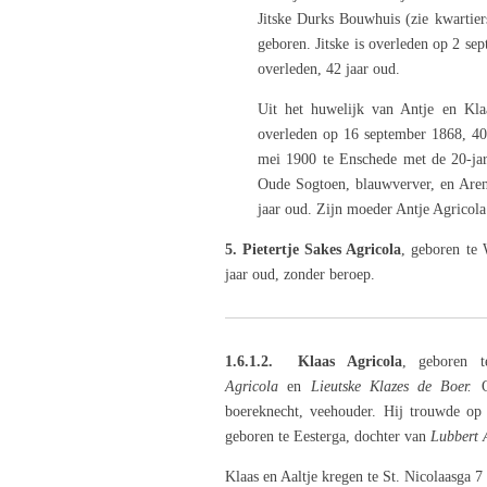
Jitske Durks Bouwhuis (zie kwartie
geboren. Jitske is overleden op 2 se
overleden, 42 jaar oud.
Uit het huwelijk van Antje en Kl
overleden op 16 september 1868, 40
mei 1900 te Enschede met de 20-jar
Oude Sogtoen, blauwverver, en Arend
jaar oud. Zijn moeder Antje Agricola
5. Pietertje Sakes Agricola
, geboren te 
jaar oud, zonder beroep.
1.6.1.2. Klaas Agricola
, geboren 
Agricola
en
Lieutske Klazes de Boer.
boereknecht, veehouder. Hij trouwde o
geboren te Eesterga, dochter van
Lubbert 
Klaas en Aaltje kregen te St. Nicolaasga 7