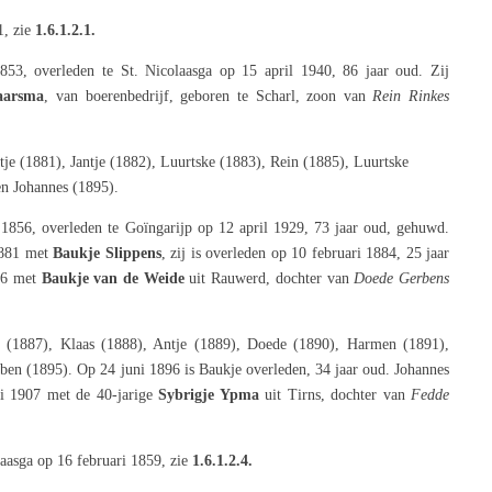
1, zie
1.6.1.2.1.
853, overleden te St. Nicolaasga op 15 april 1940, 86 jaar oud. Zij
aarsma
, van boerenbedrijf, geboren te Scharl, zoon van
Rein Rinkes
ltje (1881), Jantje (1882), Luurtske (1883), Rein (1885), Luurtske
en Johannes (1895).
 1856, overleden te Goïngarijp op 12 april 1929, 73 jaar oud, gehuwd.
1881 met
Baukje Slippens
, zij is overleden op 10 februari 1884, 25 jaar
86 met
Baukje van de Weide
uit Rauwerd, dochter van
Doede Gerbens
s (1887), Klaas (1888), Antje (1889), Doede (1890), Harmen (1891),
n (1895). Op 24 juni 1896 is Baukje overleden, 34 jaar oud. Johannes
i 1907 met de 40-jarige
Sybrigje Ypma
uit Tirns, dochter van
Fedde
laasga op 16 februari 1859, zie
1.6.1.2.4.