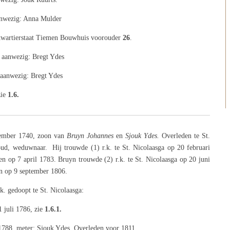
anwezig: Anna Mulder
kwartierstaat Tiemen
Bouwhuis voorouder
26
.
 aanwezig: Bregt Ydes
 aanwezig: Bregt Ydes
ie
1
.6.
tember 1740, zoon van
Bruyn Johannes
en
Sjouk Ydes.
Overleden te St.
ud, weduwnaar. Hij trouwde (1) r.k. te St. Nicolaasga op 20 februari
en op 7 april 1783. Bruyn trouwde (2) r.k. te St. Nicolaasga op 20 juni
en op 9 september 1806.
. gedoopt te St. Nicolaasga:
1 juli 1786, zie
1.6.1.
1788, meter: Sjouk Ydes. Overleden voor 1811.