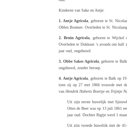
Kinderen van Sake en Antje:
1. Antje Agricola
, geboren te St. Nicol
Obbes Bosman
. Overleden te St. Nicolaas
2. Bruin Agricola
, geboren te Wijckel
Overleden te Dokkum ’s avonds om half ze
jaar oud, ongehuwd.
3. Obbe Sakes Agricola
, geboren te Balk
ongehuwd, zonder beroep.
4. Antje Agricola
, geboren te Balk op 1
toen zij op 27 mei 1866 trouwde met d
van
Hendrik Huberts Boertje
en
Trijntje N
Uit zijn eerste huwelijk met Sjieuw
Ottes de Beer was op 13 juli 1861 ee
jaar oud. Dochter Rigtje werd 1 maa
Uit zijn tweede huwelijk met de 41-