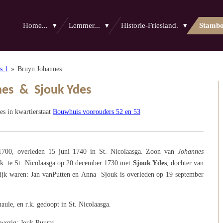
Home...
Lemmer...
Historie-Friesland.
Stamb
s 1
»
Bruyn Johannes
nnes & Sjouk Ydes
s in kwartierstaat
Bouwhuis voorouders 52 en 53
1700, overleden
15 juni 1740 in St. Nicolaasga. Zoon van
Johannes
.k. te St. Nicolaasga op 20 december 1730
met
Sjouk Ydes
,
dochter van
ijk waren:
Jan
van
Putten
en
Anna
Sjouk is overleden op 19 september
le, en r.k. gedoopt in St. Nicolaasga.
nwezig:
Jouk Ruurts.