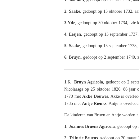
2. Saake
, gedoopt op 13 oktober 1732, a
3
.
Yde
, gedoopt op 30 oktober 1734
,
zie 
4. Eesjen
, gedoopt op 13 september 1737,
5. Saake
, gedoopt op 15 september 1738,
6. Bruyn
, gedoopt op 2 september 1740, z
1.6.
Bruyn Agricola
, gedoopt op 2 sep
Nicolaasga op 25 oktober 1826, 86 jaar o
1770 met
Akke Douwes
. Akke is overled
1785 met
Antje Rienks
. Antje is overled
De kinderen van Bruyn en Antje worden r.k
1. Joannes Bruens Agricola
, gedoopt op 
2. Trijntje Bruens
, gedoopt op 20 maart 