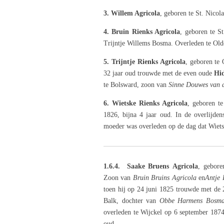
3. Willem Agricola
, geboren te St. Nicol
4. Bruin Rienks Agricola
, geboren te S
Trijntje Willems Bosma. Overleden te Old
5. Trijntje Rienks Agricola
, geboren te 
32 jaar oud trouwde met de even oude
Hid
te Bolsward, zoon van
Sinne Douwes van 
6. Wietske Rienks Agricola
, geboren t
1826, bijna 4 jaar oud. In de overlijden
moeder was overleden op de dag dat Wiet
1.6.4. Saake Bruens
Agricola
, gebore
Zoon
van
Bruin Bruins Agricola
en
Antje 
toen hij op 24 juni 1825 trouwde met de 
Balk, dochter van
Obbe Harmens Bosm
overleden te Wijckel op 6 september 1874
oud.