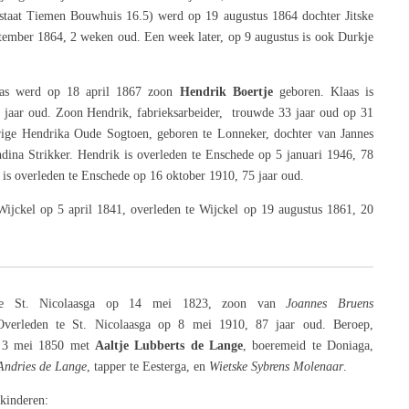
rstaat Tiemen Bouwhuis 16.5) werd op 19 augustus 1864 dochter Jitske
ptember 1864, 2 weken oud. Een week later, op 9 augustus is ook Durkje
aas werd op 18 april 1867 zoon
Hendrik Boertje
geboren. Klaas is
 jaar oud. Zoon Hendrik, fabrieksarbeider, trouwde 33 jaar oud op 31
ige Hendrika Oude Sogtoen, geboren te Lonneker, dochter van Jannes
ina Strikker. Hendrik is overleden te Enschede op 5 januari 1946, 78
 is overleden te Enschede op 16 oktober 1910, 75 jaar oud.
Wijckel op 5 april 1841, overleden te Wijckel op 19 augustus 1861, 20
te St. Nicolaasga op 14 mei 1823, zoon van
Joannes Bruens
Overleden te St. Nicolaasga op 8 mei 1910, 87 jaar oud. Beroep,
p 3 mei 1850 met
Aaltje Lubberts de Lange
, boeremeid te Doniaga,
Andries de Lange
, tapper te Eesterga, en
Wietske Sybrens Molenaar
.
 kinderen: