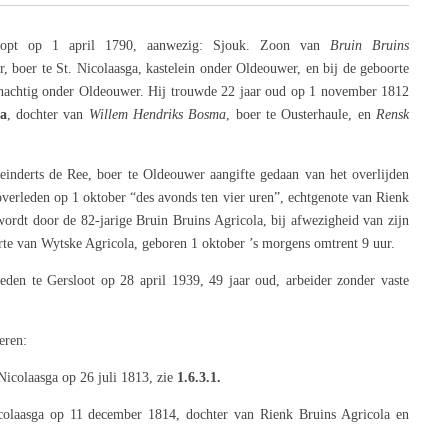
oopt op 1 april 1790, aanwezig: Sjouk. Zoon
van
Bruin Bruins
r, boer te St. Nicolaasga, kastelein onder Oldeouwer, en bij de geboorte
onachtig onder Oldeouwer. Hij trouwde 22 jaar oud op 1 november 1812
ma
, dochter van
Willem Hendriks Bosma
, boer te Ousterhaule, en
Rensk
nderts de Ree, boer te Oldeouwer aangifte gedaan van het overlijden
overleden op 1 oktober “des avonds ten vier uren”, echtgenote van Rienk
ordt door de 82-jarige Bruin Bruins Agricola, bij afwezigheid van zijn
rte van Wytske Agricola, geboren 1 oktober ’s morgens omtrent 9 uur.
leden te Gersloot op 28 april 1939, 49 jaar oud, arbeider zonder vaste
eren:
 Nicolaasga op 26 juli 1813, zie
1.6.3.1.
icolaasga op 11 december 1814, dochter
van Rienk Bruins Agricola en