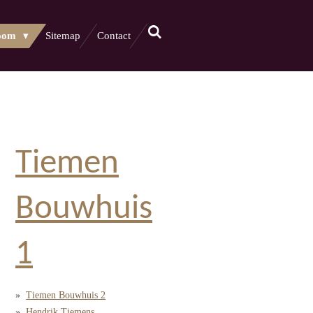
oom
Sitemap
Contact
Tiemen
Bouwhuis
1
Tiemen Bouwhuis 2
Hendrik Tiemens