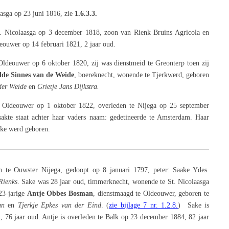
aasga op 23 juni 1816, zie
1.6.3.3.
t. Nicolaasga op 3 december 1818, zoon
van Rienk Bruins Agricola en
eouwer op 14 februari 1821, 2 jaar oud.
Oldeouwer op 6 oktober 1820, zij was dienstmeid te Greonterp toen zij
de Sinnes van de Weide
,
boereknecht, wonende te Tjerkwerd, geboren
der Weide
en
Grietje Jans Dijkstra.
e Oldeouwer op 1 oktober 1822, overleden te Nijega op 25 september
sakte staat achter haar vaders naam:
gedetineerde te Amsterdam. Haar
ske werd geboren.
n te Ouwster Nijega, gedoopt op 8 januari 1797, peter: Saake Ydes.
Rienks
. Sake was 28 jaar oud, timmerknecht, wonende te St. Nicolaasga
23-jarige
Antje Obbes Bosman
,
dienstmaagd te Oldeouwer, geboren te
an
en
Tjerkje Epkes van der Eind
.
(
zie bijlage 7 nr. 1.2.8.
) Sake is
, 76 jaar oud. Antje is overleden te Balk op 23 december 1884, 82 jaar