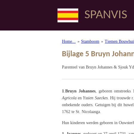
Ga
SPANVIS
direct
naar
de
hoofdinhoud
Home...
»
Stamboom
»
Tiemen Bouwhui
Bijlage 5 Bruyn Joha
Parenteel van Bruyn Johannes & Sjouk Yde
1
.
Bruyn Johannes
,
geboren omstreeks 
Agricola
en
Yssien Saeckes
. Hij trouwde r
onbekende ouders.
Getuigen bij dit huwel
1762 te St. Nicolaasga.
Hun kinderen werden geboren in Ouwsterhau
1. Joannes
, gedoopt op 27 april 1731, aa