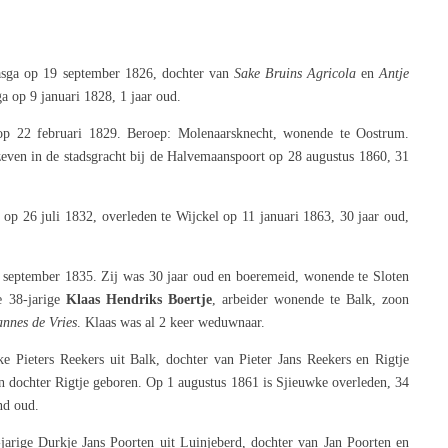
aasga op 19 september 1826, dochter van
Sake Bruins Agricola
en
Antje
ga op 9 januari 1828, 1 jaar oud.
 op 22 februari 1829. Beroep:
Molenaarsknecht, wonende te Oostrum.
ven in de stadsgracht bij de Halvemaanspoort op 28 augustus 1860, 31
 op 26 juli 1832, overleden te Wijckel op 11 januari 1863, 30 jaar oud,
9 september 1835. Zij was 30 jaar oud en boeremeid, wonende te Sloten
e 38-jarige
Klaas Hendriks Boertje
, arbeider wonende te Balk, zoon
annes de Vries
. Klaas was al 2 keer weduwnaar.
ke Pieters Reekers uit Balk, dochter van Pieter Jans Reekers en Rigtje
n dochter Rigtje geboren. Op 1 augustus 1861 is Sjieuwke overleden, 34
nd oud.
jarige Durkje Jans Poorten uit Luinjeberd, dochter van Jan Poorten en