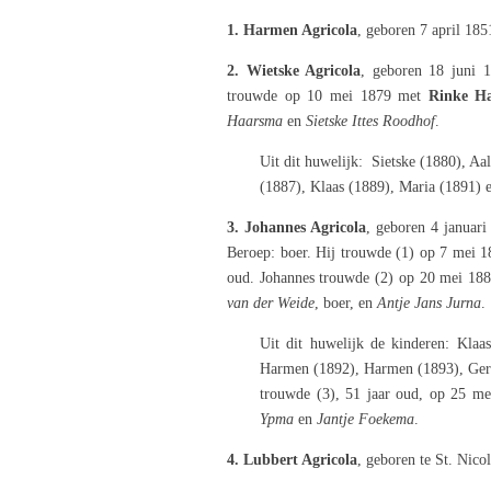
1. Harmen Agricola
, geboren 7 april 185
2. Wietske Agricola
, geboren 18 juni 1
trouwde op 10 mei 1879 met
Rinke H
Haarsma
en
Sietske Ittes Roodhof
.
Uit dit huwelijk: Sietske (1880), Aa
(1887), Klaas (1889), Maria (1891) 
3. Johannes Agricola
, geboren 4 januari
Beroep: boer. Hij trouwde (1) op 7 mei 
oud. Johannes trouwde (2) op 20 mei 18
van der Weide
, boer, en
Antje Jans Jurna
.
Uit dit huwelijk de kinderen: Klaa
Harmen (1892), Harmen (1893), Gerbe
trouwde (3), 51 jaar oud, op 25 me
Ypma
en
Jantje Foekema
.
4. Lubbert Agricola
, geboren te St. Nico