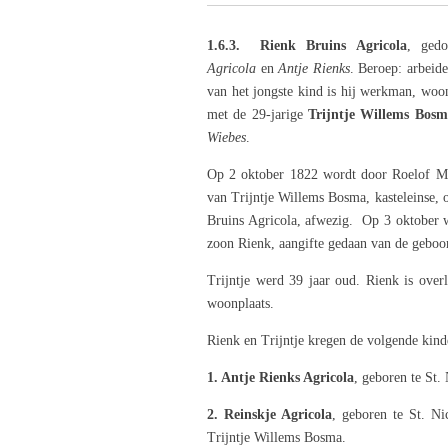
1.6.3. Rienk Bruins
Agricola
, ged
Agricola
en
Antje Rienks
.
Beroep: arbeide
van het jongste kind is hij werkman, wo
met de 29-jarige
Trijntje Willems Bos
Wiebes
.
Op 2 oktober 1822 wordt door Roelof Mei
van Trijntje Willems Bosma, kasteleinse, 
Bruins Agricola, afwezig. Op 3 oktober w
zoon Rienk, aangifte gedaan van de geboo
Trijntje werd 39 jaar oud. Rienk is over
woonplaats.
Rienk en Trijntje kregen de volgende kind
1. Antje Rienks Agricola
, geboren te St.
2. Reinskje Agricola
, geboren te St. N
Trijntje Willems Bosma.