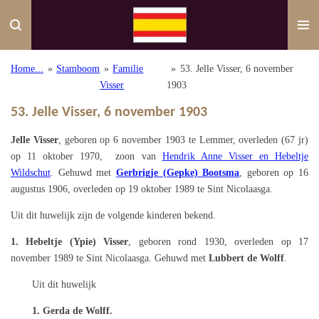
Ga
direct
naar
de
Home...
»
Stamboom
»
Familie
»
53. Jelle Visser, 6 november
hoofdinhoud
Visser
1903
53. Jelle Visser, 6 november 1903
Jelle Visser
, geboren op 6 november 1903 te Lemmer, overleden (67 jr)
op 11 oktober 1970, zoon van
Hendrik Anne Visser en Hebeltje
Wildschut
. Gehuwd met
Gerbrigje (Gepke) Bootsma
, geboren op 16
augustus 1906, overleden op 19 oktober 1989 te Sint Nicolaasga.
Uit dit huwelijk zijn de volgende kinderen bekend.
1. Hebeltje (Ypie) Visser
, geboren rond 1930, overleden op 17
november 1989 te Sint Nicolaasga. Gehuwd met
Lubbert de Wolff
.
Uit dit huwelijk
1. Gerda de Wolff.