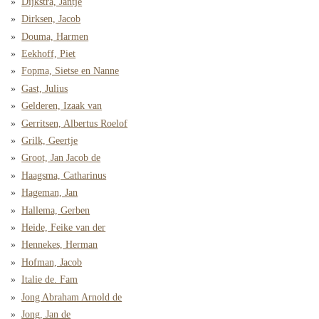
Dijkstra, Jantje
Dirksen, Jacob
Douma, Harmen
Eekhoff, Piet
Fopma, Sietse en Nanne
Gast, Julius
Gelderen, Izaak van
Gerritsen, Albertus Roelof
Grilk, Geertje
Groot, Jan Jacob de
Haagsma, Catharinus
Hageman, Jan
Hallema, Gerben
Heide, Feike van der
Hennekes, Herman
Hofman, Jacob
Italie de. Fam
Jong Abraham Arnold de
Jong, Jan de