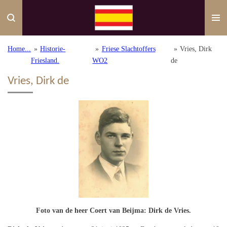
Ga
direct
naar
de
Home...
»
Historie-
»
Friese Slachtoffers
»
Vries, Dirk
hoofdinhoud
Friesland.
WO2
de
Vries, Dirk de
Foto van de heer Coert van Beijma: Dirk de Vries.