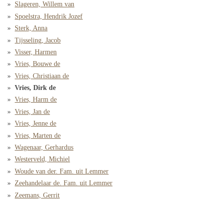
Slageren, Willem van
Spoelstra, Hendrik Jozef
Sterk, Anna
Tijsseling, Jacob
Visser, Harmen
Vries, Bouwe de
Vries, Christiaan de
Vries, Dirk de
Vries, Harm de
Vries, Jan de
Vries, Jenne de
Vries, Marten de
Wagenaar, Gerhardus
Westerveld, Michiel
Woude van der. Fam. uit Lemmer
Zeehandelaar de. Fam. uit Lemmer
Zeemans, Gerrit