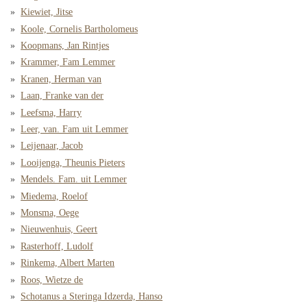
Kiewiet, Jitse
Koole, Cornelis Bartholomeus
Koopmans, Jan Rintjes
Krammer, Fam Lemmer
Kranen, Herman van
Laan, Franke van der
Leefsma, Harry
Leer, van. Fam uit Lemmer
Leijenaar, Jacob
Looijenga, Theunis Pieters
Mendels. Fam. uit Lemmer
Miedema, Roelof
Monsma, Oege
Nieuwenhuis, Geert
Rasterhoff, Ludolf
Rinkema, Albert Marten
Roos, Wietze de
Schotanus a Steringa Idzerda, Hanso