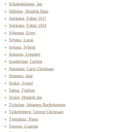
Schulenklopper, Jan
Sibbelee, Hendrik Hans
Sierksma, Fokke 1917
Sierksma, Fokke 1924
Sijbesma, Evert
Sijtsma, Lucas
Sijtsma, Sybren
Sinnema, Leendert
Sonderman, Gerben
Steensma, Carel Christiaan
Stienstra, Jaap
Stoker, Sjoerd
Talma, Tjalling
Textor, Hendrik Jan
Tichelaar, Johannes Bartholomeus
Tinkelenberg, George Christiaan
Tjeerdsma, Pieter
Touwen, Lourens