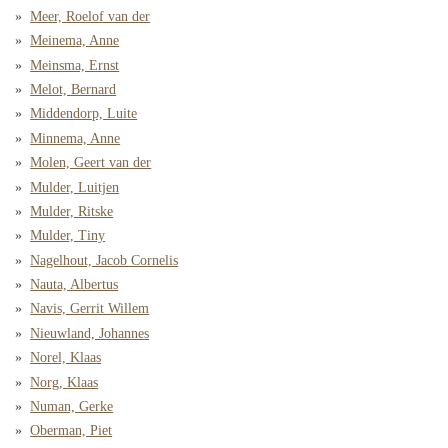
Meer, Roelof van der
Meinema, Anne
Meinsma, Ernst
Melot, Bernard
Middendorp, Luite
Minnema, Anne
Molen, Geert van der
Mulder, Luitjen
Mulder, Ritske
Mulder, Tiny
Nagelhout, Jacob Cornelis
Nauta, Albertus
Navis, Gerrit Willem
Nieuwland, Johannes
Norel, Klaas
Norg, Klaas
Numan, Gerke
Oberman, Piet