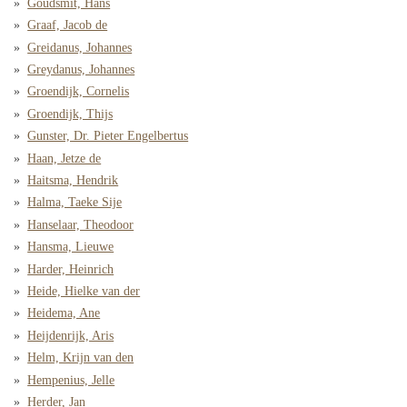
Goudsmit, Hans
Graaf, Jacob de
Greidanus, Johannes
Greydanus, Johannes
Groendijk, Cornelis
Groendijk, Thijs
Gunster, Dr. Pieter Engelbertus
Haan, Jetze de
Haitsma, Hendrik
Halma, Taeke Sije
Hanselaar, Theodoor
Hansma, Lieuwe
Harder, Heinrich
Heide, Hielke van der
Heidema, Ane
Heijdenrijk, Aris
Helm, Krijn van den
Hempenius, Jelle
Herder, Jan