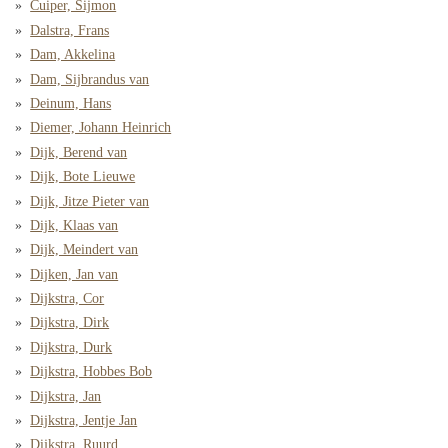
Cuiper, Sijmon
Dalstra, Frans
Dam, Akkelina
Dam, Sijbrandus van
Deinum, Hans
Diemer, Johann Heinrich
Dijk, Berend van
Dijk, Bote Lieuwe
Dijk, Jitze Pieter van
Dijk, Klaas van
Dijk, Meindert van
Dijken, Jan van
Dijkstra, Cor
Dijkstra, Dirk
Dijkstra, Durk
Dijkstra, Hobbes Bob
Dijkstra, Jan
Dijkstra, Jentje Jan
Dijkstra, Ruurd