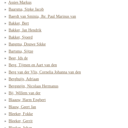
Assies Markus
Baarsma, Sipke Jacob
Baerdt van Sminia, Jhr. Paul Marinus van
Bakker, Bert
Bakker, Jan Hendrik
Bakker, Sjoerd
Bangma, Douwe Sikke
Bartsma, Sijtze
Beer, Ids de
Berg, Tijmen en Aart van den
Berg van der Vlis, Cornelia Johanna van den
Berghuijs, Adriaan
Bergsteijn, Nicolaas Hermanus
Bij, Willem van der
Blaauw, Harm Engbert
Blauw, Geert Jan
Bleeker, Fokke
Bleeker, Gerrit
Bleeker, Johan