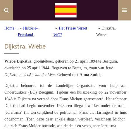
Ga
direct
naar
de
Home...
»
Historie-
»
Het Friese Verzet
»
Dijkstra,
hoofdinhoud
Friesland.
WO2
Wiebe
Dijkstra, Wiebe
Wiebe Dijkstra
, groenteboer, geboren op 21 april 1894 te Beetgum,
overleden op 25 april 1944. Begraven te Beetgum, zoon van
Jisse
Dijkstra
en
Jetske van der Veer
. Gehuwd met
Anna Smids
.
Dijkstra behoorde tot de Landelijke Organisatie voor hulp aan
Onderduikers (LO) Beetgum. Tijdens een huiszoeking op 22 november
1943 is Dijkstra na verraad door Frans Michon gearresteerd. Het echtpaar
Dijkstra had begin november 1943 een illegaal werker onder de naam
‘Jorritsma’ (in werkelijkheid de politieman Prins uit Harlingen) in huis
opgenomen. Toen deze daar enkele dagen verbleef, verscheen Michon,
die zich Frans Mulder noemde, aan de deur en vroeg naar Jorritsma.