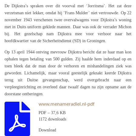
De Dijkstra’s spraken over dit voorval met ‘Jorritsma’. Het zat deze
verzetsman niet lekker, omdat hij ‘Frans Mulder’ niet vertrouwde. Op 22
november 1943 verschenen twee overvalwagens voor Dijkstra’s woning
met in Duits uniform geklede mannen. Daar was ook de verrader Michon
bij. Het gezelschap nam Dijkstra mee voor verhoor naar het
hoofdkwartier van de Sicherheitsdienst (SD) in Groningen.
Op 13 april 1944 ontving mevrouw Dijkstra bericht dat ze haar man kon
ophalen tegen betaling van 500 gulden. Zij haalde hem inderdaad op en
toen bleek dat de man door de verhoren en mishandelingen ziek was
geworden. Lichamelijk, maar vooral geestelijk geknakt keerde Dijkstra
terug uit Duitse gevangenschap, werd overgebracht naar een
verpleeginrichting en overleed daar twaalf dagen na zijn opname aan de
doorstane ontberingen.
www.menameradiel.nl-pdf
PDF – 37,6 KB
1172 downloads
Download