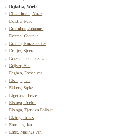
Dijkstra, Wiebe
Dikkerboom, Ynze
Dolstra, Peke
Doornbos, Johannes
Douma, Catrinus
Douma, Rinze Joukes
Draijer, Sjoerd
Driesum Johannes van
Drijver, Abe
Eeghen, Esmee van
Eisenga, Jan
Ekkers, Sipke
Elgersma, Fetze
Elsinga, Roelof
Elsinga, Tjerk en Folkert
Elzinga, Jonas
Emmens, Jan
Emst, Marinus van