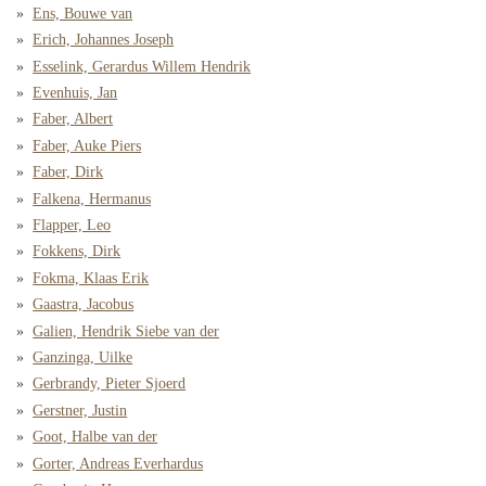
Ens, Bouwe van
Erich, Johannes Joseph
Esselink, Gerardus Willem Hendrik
Evenhuis, Jan
Faber, Albert
Faber, Auke Piers
Faber, Dirk
Falkena, Hermanus
Flapper, Leo
Fokkens, Dirk
Fokma, Klaas Erik
Gaastra, Jacobus
Galien, Hendrik Siebe van der
Ganzinga, Uilke
Gerbrandy, Pieter Sjoerd
Gerstner, Justin
Goot, Halbe van der
Gorter, Andreas Everhardus