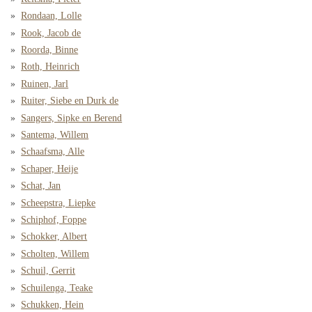
Rondaan, Lolle
Rook, Jacob de
Roorda, Binne
Roth, Heinrich
Ruinen, Jarl
Ruiter, Siebe en Durk de
Sangers, Sipke en Berend
Santema, Willem
Schaafsma, Alle
Schaper, Heije
Schat, Jan
Scheepstra, Liepke
Schiphof, Foppe
Schokker, Albert
Scholten, Willem
Schuil, Gerrit
Schuilenga, Teake
Schukken, Hein