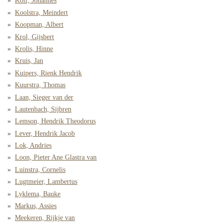
Kolf, Johannes
Koolstra, Meindert
Koopman, Albert
Krol, Gijsbert
Krolis, Hinne
Kruis, Jan
Kuipers, Rienk Hendrik
Kuurstra, Thomas
Laan, Sieger van der
Lautenbach, Sijbren
Lemson, Hendrik Theodorus
Lever, Hendrik Jacob
Lok, Andries
Loon, Pieter Ane Glastra van
Luinstra, Cornelis
Lugtmeier, Lambertus
Lyklema, Bauke
Markus, Assies
Meekeren, Rijkje van