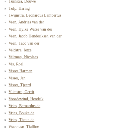
Tuinstra, Douwe
Tulp, Haring
Twijnstra, Leonardus Lambertus
Veen, Andries van der
Veen, Hylke Watze van der
Veen, Jacob Henderiksen van der
Veen, Taco van der
Veldstra, Jetze
Veltman, Nicolaas
Vis, Roel
Visser Harmen
Visser, Jan
Visser, Tjeerd
Vlietstra, Gerrit
Voordewind, Hendrik
Vries, Bernardus de
Vries, Bouke de
Vries, Theun de
Wagenaar, Tjalling