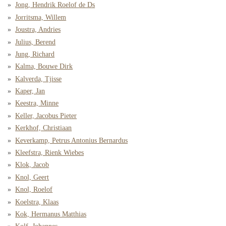
Jong, Hendrik Roelof de Ds
Jorritsma, Willem
Joustra, Andries
Julius, Berend
Jung, Richard
Kalma, Bouwe Dirk
Kalverda, Tjisse
Kaper, Jan
Keestra, Minne
Keller, Jacobus Pieter
Kerkhof, Christiaan
Keverkamp, Petrus Antonius Bernardus
Kleefstra, Rienk Wiebes
Klok, Jacob
Knol, Geert
Knol, Roelof
Koelstra, Klaas
Kok, Hermanus Matthias