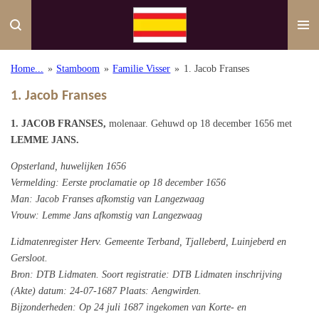
Ga
direct
naar
de
Home...
»
Stamboom
»
Familie Visser
»
1. Jacob Franses
hoofdinhoud
1. Jacob Franses
1. JACOB FRANSES,
molenaar. Gehuwd op 18 december 1656 met
LEMME JANS
.
Opsterland, huwelijken 1656
Vermelding: Eerste proclamatie op 18 december 1656
Man: Jacob Franses afkomstig van Langezwaag
Vrouw: Lemme Jans afkomstig van Langezwaag
Lidmatenregister Herv. Gemeente Terband, Tjalleberd, Luinjeberd en
Gersloot.
Bron: DTB Lidmaten. Soort registratie: DTB Lidmaten inschrijving
(Akte) datum: 24-07-1687 Plaats: Aengwirden.
Bijzonderheden:
Op 24 juli 1687 ingekomen van Korte- en