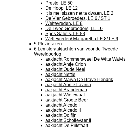
Presto, LE 50
De Hoop, LE 12
It is mei sizzen net ta dwaen, LE 2
De Vier Gebroeders, LE 6 / ST 1
Weltevreden, LE 8
De Twee Gebroeders, LE 10
Spes Salutis, LE 88
Weltevreden/ Margaretha LE 8/ LE 9
5 Plezieraken
6 Lemsteraakjachten van voor de Tweede
Wereldoorlog
aakjacht Rommerswael De Witte Walvis
aakjacht Antje Orion
aakjacht Oude Neel
aakjacht Nettie
aakjacht Marva De Brave Hendrik
aakjacht Annie Lavinia
aakjacht Brandeman
aakjacht Wielewaal
aakjacht Groote Beer
aakjacht Alcedo I
aakjacht Alcedo II
aakjacht Dolfijn
aakjacht Schollevaer II
aakjacht De Pijlstaart