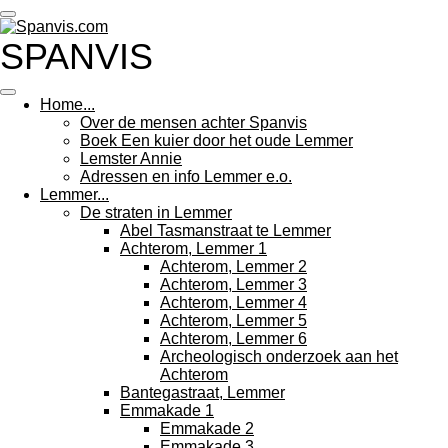
Ga
direct
SPANVIS
naar
de
hoofdinhoud
Home...
Over de mensen achter Spanvis
Boek Een kuier door het oude Lemmer
Lemster Annie
Adressen en info Lemmer e.o.
Lemmer...
De straten in Lemmer
Abel Tasmanstraat te Lemmer
Achterom, Lemmer 1
Achterom, Lemmer 2
Achterom, Lemmer 3
Achterom, Lemmer 4
Achterom, Lemmer 5
Achterom, Lemmer 6
Archeologisch onderzoek aan het
Achterom
Bantegastraat, Lemmer
Emmakade 1
Emmakade 2
Emmakade 3