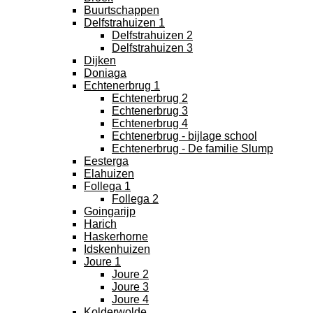
Buurtschappen
Delfstrahuizen 1
Delfstrahuizen 2
Delfstrahuizen 3
Dijken
Doniaga
Echtenerbrug 1
Echtenerbrug 2
Echtenerbrug 3
Echtenerbrug 4
Echtenerbrug - bijlage school
Echtenerbrug - De familie Slump
Eesterga
Elahuizen
Follega 1
Follega 2
Goingarijp
Harich
Haskerhorne
Idskenhuizen
Joure 1
Joure 2
Joure 3
Joure 4
Kolderwolde