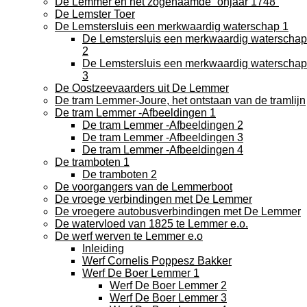
De Lemmer en het zogenaamde “onjaar 1748”
De Lemster Toer
De Lemstersluis een merkwaardig waterschap 1
De Lemstersluis een merkwaardig waterschap
2
De Lemstersluis een merkwaardig waterschap
3
De Oostzeevaarders uit De Lemmer
De tram Lemmer-Joure, het ontstaan van de tramlijn
De tram Lemmer -Afbeeldingen 1
De tram Lemmer -Afbeeldingen 2
De tram Lemmer -Afbeeldingen 3
De tram Lemmer -Afbeeldingen 4
De tramboten 1
De tramboten 2
De voorgangers van de Lemmerboot
De vroege verbindingen met De Lemmer
De vroegere autobusverbindingen met De Lemmer
De watervloed van 1825 te Lemmer e.o.
De werf werven te Lemmer e.o
Inleiding
Werf Cornelis Poppesz Bakker
Werf De Boer Lemmer 1
Werf De Boer Lemmer 2
Werf De Boer Lemmer 3