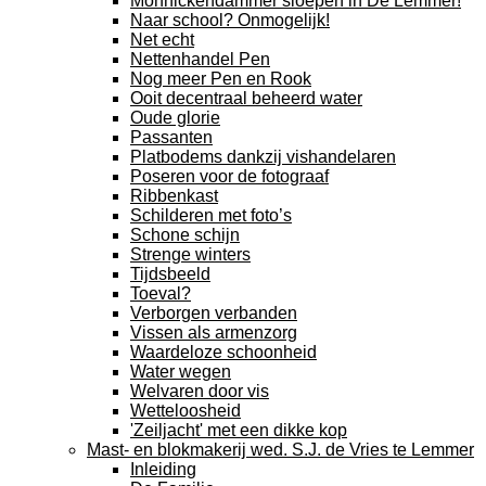
Monnickendammer sloepen in De Lemmer!
Naar school? Onmogelijk!
Net echt
Nettenhandel Pen
Nog meer Pen en Rook
Ooit decentraal beheerd water
Oude glorie
Passanten
Platbodems dankzij vishandelaren
Poseren voor de fotograaf
Ribbenkast
Schilderen met foto’s
Schone schijn
Strenge winters
Tijdsbeeld
Toeval?
Verborgen verbanden
Vissen als armenzorg
Waardeloze schoonheid
Water wegen
Welvaren door vis
Wetteloosheid
'Zeiljacht' met een dikke kop
Mast- en blokmakerij wed. S.J. de Vries te Lemmer
Inleiding