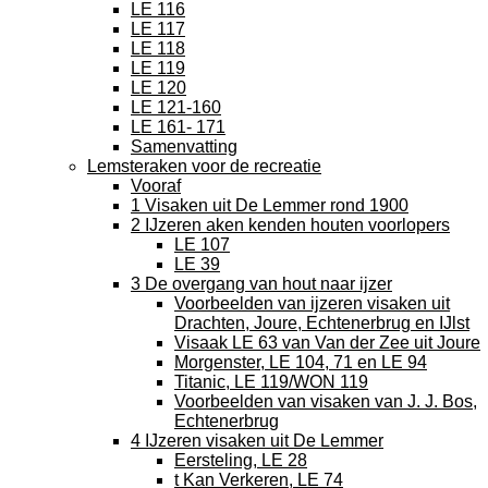
LE 116
LE 117
LE 118
LE 119
LE 120
LE 121-160
LE 161- 171
Samenvatting
Lemsteraken voor de recreatie
Vooraf
1 Visaken uit De Lemmer rond 1900
2 IJzeren aken kenden houten voorlopers
LE 107
LE 39
3 De overgang van hout naar ijzer
Voorbeelden van ijzeren visaken uit
Drachten, Joure, Echtenerbrug en IJlst
Visaak LE 63 van Van der Zee uit Joure
Morgenster, LE 104, 71 en LE 94
Titanic, LE 119/WON 119
Voorbeelden van visaken van J. J. Bos,
Echtenerbrug
4 IJzeren visaken uit De Lemmer
Eersteling, LE 28
t Kan Verkeren, LE 74