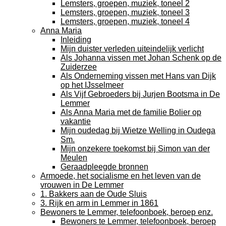
Lemsters, groepen, muziek, toneel 2
Lemsters, groepen, muziek, toneel 3
Lemsters, groepen, muziek, toneel 4
Anna Maria
Inleiding
Mijn duister verleden uiteindelijk verlicht
Als Johanna vissen met Johan Schenk op de
Zuiderzee
Als Onderneming vissen met Hans van Dijk
op het IJsselmeer
Als Vijf Gebroeders bij Jurjen Bootsma in De
Lemmer
Als Anna Maria met de familie Bolier op
vakantie
Mijn oudedag bij Wietze Welling in Oudega
Sm.
Mijn onzekere toekomst bij Simon van der
Meulen
Geraadpleegde bronnen
Armoede, het socialisme en het leven van de
vrouwen in De Lemmer
1. Bakkers aan de Oude Sluis
3. Rijk en arm in Lemmer in 1861
Bewoners te Lemmer, telefoonboek, beroep enz.
Bewoners te Lemmer, telefoonboek, beroep