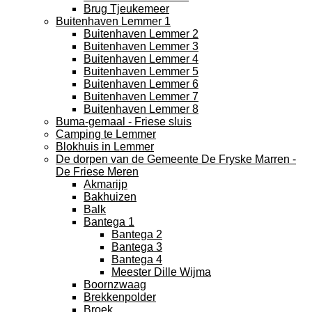
Brug Tjeukemeer
Buitenhaven Lemmer 1
Buitenhaven Lemmer 2
Buitenhaven Lemmer 3
Buitenhaven Lemmer 4
Buitenhaven Lemmer 5
Buitenhaven Lemmer 6
Buitenhaven Lemmer 7
Buitenhaven Lemmer 8
Buma-gemaal - Friese sluis
Camping te Lemmer
Blokhuis in Lemmer
De dorpen van de Gemeente De Fryske Marren -
De Friese Meren
Akmarijp
Bakhuizen
Balk
Bantega 1
Bantega 2
Bantega 3
Bantega 4
Meester Dille Wijma
Boornzwaag
Brekkenpolder
Broek