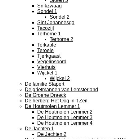
Sloten 3
Snikzwaag
Sondel 1
Sondel 2
Sint Johannesga
Tacozijl
Terhorne 1
Terhorne 2
Terkaple
Teroele
Tjerkgaast
Vegelinsoord
Vierhuis
Wijckel 1
Wijckel 2
De familie Stapert
De grietmannen van Lemsterland
De Groene Draeck
De herberg Het Oog in 't Zeil
De Houtmolen Lemmer 1
De Houtmolen Lemmer 2
De Houtmolen Lemmer 3
De Houtmolen Lemmer 4
De Jachten 1
De Jachten 2