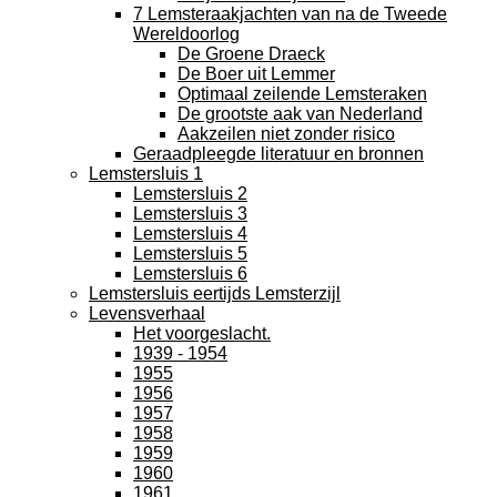
7 Lemsteraakjachten van na de Tweede
Wereldoorlog
De Groene Draeck
De Boer uit Lemmer
Optimaal zeilende Lemsteraken
De grootste aak van Nederland
Aakzeilen niet zonder risico
Geraadpleegde literatuur en bronnen
Lemstersluis 1
Lemstersluis 2
Lemstersluis 3
Lemstersluis 4
Lemstersluis 5
Lemstersluis 6
Lemstersluis eertijds Lemsterzijl
Levensverhaal
Het voorgeslacht.
1939 - 1954
1955
1956
1957
1958
1959
1960
1961