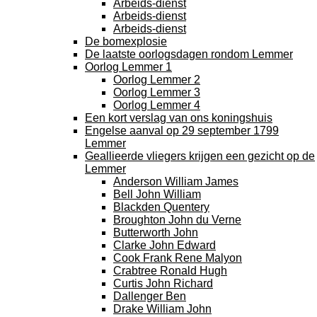
Arbeids-dienst
Arbeids-dienst
Arbeids-dienst
De bomexplosie
De laatste oorlogsdagen rondom Lemmer
Oorlog Lemmer 1
Oorlog Lemmer 2
Oorlog Lemmer 3
Oorlog Lemmer 4
Een kort verslag van ons koningshuis
Engelse aanval op 29 september 1799
Lemmer
Geallieerde vliegers krijgen een gezicht op de
Lemmer
Anderson William James
Bell John William
Blackden Quentery
Broughton John du Verne
Butterworth John
Clarke John Edward
Cook Frank Rene Malyon
Crabtree Ronald Hugh
Curtis John Richard
Dallenger Ben
Drake William John