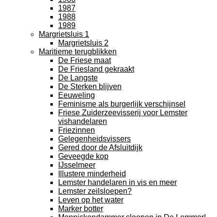
1987
1988
1989
Margrietsluis 1
Margrietsluis 2
Maritieme terugblikken
De Friese maat
De Friesland gekraakt
De Langste
De Sterken blijven
Eeuweling
Feminisme als burgerlijk verschijnsel
Friese Zuiderzeevisserij voor Lemster
vishandelaren
Friezinnen
Gelegenheidsvissers
Gered door de Afsluitdijk
Geveegde kop
IJsselmeer
Illustere minderheid
Lemster handelaren in vis en meer
Lemster zeilsloepen?
Leven op het water
Marker botter