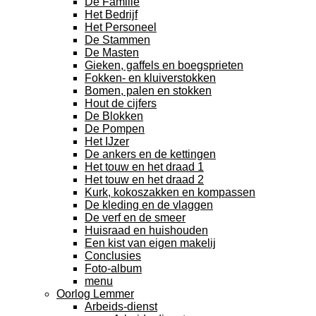
De Familie
Het Bedrijf
Het Personeel
De Stammen
De Masten
Gieken, gaffels en boegsprieten
Fokken- en kluiverstokken
Bomen, palen en stokken
Hout de cijfers
De Blokken
De Pompen
Het IJzer
De ankers en de kettingen
Het touw en het draad 1
Het touw en het draad 2
Kurk, kokoszakken en kompassen
De kleding en de vlaggen
De verf en de smeer
Huisraad en huishouden
Een kist van eigen makelij
Conclusies
Foto-album
menu
Oorlog Lemmer
Arbeids-dienst