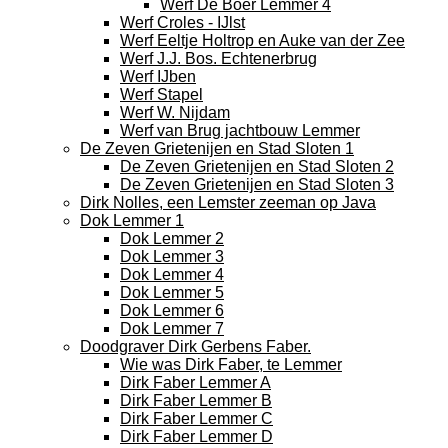
Werf De Boer Lemmer 4
Werf Croles - IJlst
Werf Eeltje Holtrop en Auke van der Zee
Werf J.J. Bos. Echtenerbrug
Werf IJben
Werf Stapel
Werf W. Nijdam
Werf van Brug jachtbouw Lemmer
De Zeven Grietenijen en Stad Sloten 1
De Zeven Grietenijen en Stad Sloten 2
De Zeven Grietenijen en Stad Sloten 3
Dirk Nolles, een Lemster zeeman op Java
Dok Lemmer 1
Dok Lemmer 2
Dok Lemmer 3
Dok Lemmer 4
Dok Lemmer 5
Dok Lemmer 6
Dok Lemmer 7
Doodgraver Dirk Gerbens Faber.
Wie was Dirk Faber, te Lemmer
Dirk Faber Lemmer A
Dirk Faber Lemmer B
Dirk Faber Lemmer C
Dirk Faber Lemmer D