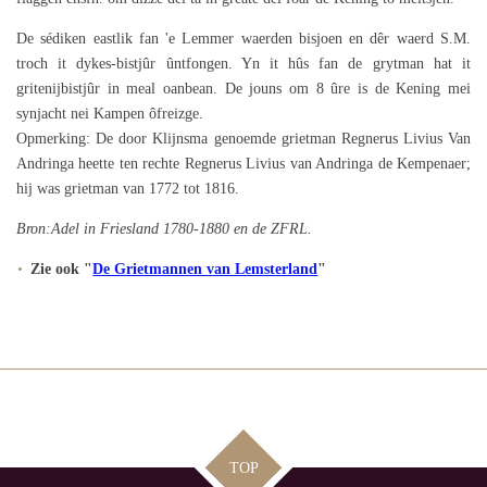
De sédiken eastlik fan 'e Lemmer waerden bisjoen en dêr waerd S.M.
troch it dykes-bistjûr ûntfongen. Yn it hûs fan de grytman hat it
gritenijbistjûr in meal oanbean. De jouns om 8 ûre is de Kening mei
synjacht nei Kampen ôfreizge.
Opmerking: De door Klijnsma genoemde grietman Regnerus Livius Van
Andringa heette ten rechte Regnerus Livius van Andringa de Kempenaer;
hij was grietman van 1772 tot 1816.
Bron:Adel in Friesland 1780-1880 en de ZFRL.
Zie ook "
De Grietmannen van Lemsterland
"
TOP