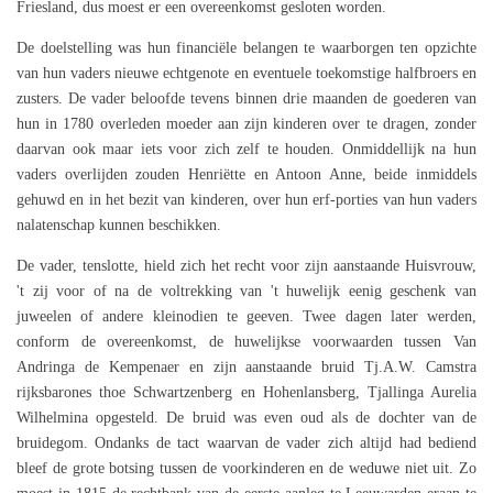
Friesland, dus moest er een overeenkomst gesloten worden.
De doelstelling was hun financiële belangen te waarborgen ten opzichte
van hun vaders nieuwe echtgenote en eventuele toekomstige halfbroers en
zusters. De vader beloofde tevens binnen drie maanden de goederen van
hun in 1780 overleden moeder aan zijn kinderen over te dragen, zonder
daarvan ook maar iets voor zich zelf te houden. Onmiddellijk na hun
vaders overlijden zouden Henriëtte en Antoon Anne, beide inmiddels
gehuwd en in het bezit van kinderen, over hun erf-porties van hun vaders
nalatenschap kunnen beschikken.
De vader, tenslotte, hield zich het recht voor zijn aanstaande Huisvrouw,
't zij voor of na de voltrekking van 't huwelijk eenig geschenk van
juweelen of andere kleinodien te geeven. Twee dagen later werden,
conform de overeenkomst, de huwelijkse voorwaarden tussen Van
Andringa de Kempenaer en zijn aanstaande bruid Tj.A.W. Camstra
rijksbarones thoe Schwartzenberg en Hohenlansberg, Tjallinga Aurelia
Wilhelmina opgesteld. De bruid was even oud als de dochter van de
bruidegom. Ondanks de tact waarvan de vader zich altijd had bediend
bleef de grote botsing tussen de voorkinderen en de weduwe niet uit. Zo