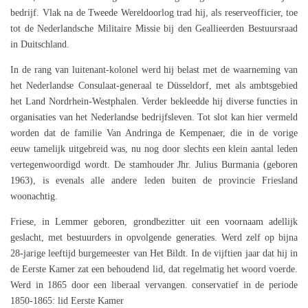
bedrijf. Vlak na de Tweede Wereldoorlog trad hij, als reserveofficier, toe
tot de Nederlandsche Militaire Missie bij den Geallieerden Bestuursraad
in Duitschland.
In de rang van luitenant-kolonel werd hij belast met de waarneming van
het Nederlandse Consulaat-generaal te Düsseldorf, met als ambtsgebied
het Land Nordrhein-Westphalen. Verder bekleedde hij diverse functies in
organisaties van het Nederlandse bedrijfsleven. Tot slot kan hier vermeld
worden dat de familie Van Andringa de Kempenaer, die in de vorige
eeuw tamelijk uitgebreid was, nu nog door slechts een klein aantal leden
vertegenwoordigd wordt. De stamhouder Jhr. Julius Burmania (geboren
1963), is evenals alle andere leden buiten de provincie Friesland
woonachtig.
Friese, in Lemmer geboren, grondbezitter uit een voornaam adellijk
geslacht, met bestuurders in opvolgende generaties. Werd zelf op bijna
28-jarige leeftijd burgemeester van Het Bildt. In de vijftien jaar dat hij in
de Eerste Kamer zat een behoudend lid, dat regelmatig het woord voerde.
Werd in 1865 door een liberaal vervangen. conservatief in de periode
1850-1865: lid Eerste Kamer