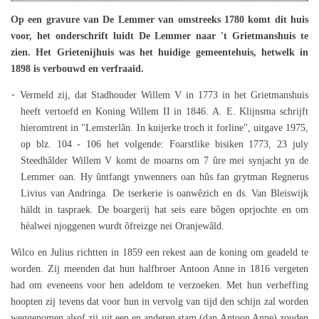
Op een gravure van De Lemmer van omstreeks 1780 komt dit huis
voor, het onderschrift luidt De Lemmer naar 't Grietmanshuis te
zien. Het Grietenijhuis was het huidige gemeentehuis, hetwelk in
1898 is verbouwd en verfraaid.
Vermeld zij, dat Stadhouder Willem V in 1773 in het Grietmanshuis
heeft vertoefd en Koning Willem II in 1846. A. E. Klijnsma schrijft
hieromtrent in "Lemsterlân. In kuijerke troch it forline", uitgave 1975,
op blz. 104 - 106 het volgende: Foarstlike bisiken 1773, 23 july
Steedhâlder Willem V komt de moarns om 7 ûre mei synjacht yn de
Lemmer oan. Hy ûntfangt ynwenners oan hûs fan grytman Regnerus
Livius van Andringa. De tserkerie is oanwêzich en ds. Van Bleiswijk
häldt in taspraek. De boargerij hat seis eare bôgen oprjochte en om
hèalwei njoggenen wurdt ôfreizge nei Oranjewâld.
Wilco en Julius richtten in 1859 een rekest aan de koning om geadeld te
worden. Zij meenden dat hun halfbroer Antoon Anne in 1816 vergeten
had om eveneens voor hen adeldom te verzoeken. Met hun verheffing
hoopten zij tevens dat voor hun in vervolg van tijd den schijn zal worden
weggenomen alsof zij uit een en anderen stam (dan Antoon Anne) zouden