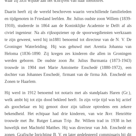
waar zij zich wijdde aan het schrijven van haar memoires.
Daarin heeft zij de wereld beschreven waarin verschillende familieleden
en tijdgenoten in Friesland leefden. Jhr. Julius oudste zoon Willem (1839-
1910), studeerde in 1864 aan de Koninklijke Academie te Delft af als
civiel ingenieur. Na als rijksopziener op de spoorwegdiensten werkzaam
te zijn geweest, werd hij in1881 benoemd tot directeur van de N. V. De
Groninger Waterleiding. Hij was gehuwd met Arentia Johanna van
Heloma (1836-1890. Zij kregen zes kinderen die allen in Groningen
werden geboren. De oudste zoon Jhr. Julius Burmania (1873-1943)
trouwde in 1904 met Marie Antoinette Enschedé (1880-1972), een
dochter van Johannes Enschedé, firmant van de firma Joh. Enschedé en
Zonen te Haarlem.
Hij werd in 1912 benoemd tot notaris met als standplaats Haren (Gr.),
welk ambt hij tot zijn dood bekleed heeft. In zijn vrije tijd was hij actief
als goochelaar en hij genoot door zijn talloze optredens een zekere
bekendheid. Het echtpaar had drie kinderen, van wie Jkvr. Henriëtte
trouwde met Jhr. Rutger Laman Trip. Jhr. Willem trad in 1938 in het
huwelijk met Machteld Matthes. Hij was directeur van Joh. Enschedé en
zonen, Grafische Inrichting B. V. en later gedelegeerd commissaris bij dit