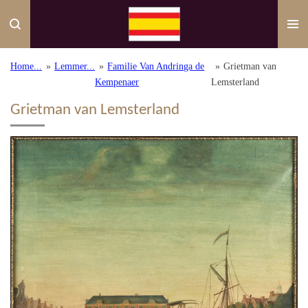
Ga
direct
naar
de
Home...
»
Lemmer...
»
Familie Van Andringa de
»
Grietman van
hoofdinhoud
Kempenaer
Lemsterland
Grietman van Lemsterland