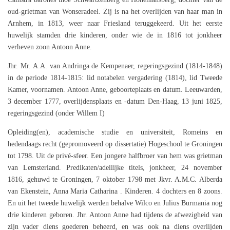
oud-grietman van Wonseradeel. Zij is na het overlijden van haar man in
Arnhem, in 1813, weer naar Friesland teruggekeerd. Uit het eerste
huwelijk stamden drie kinderen, onder wie de in 1816 tot jonkheer
verheven zoon Antoon Anne.
Jhr. Mr. A.A. van Andringa de Kempenaer, regeringsgezind (1814-1848)
in de periode 1814-1815: lid notabelen vergadering (1814), lid Tweede
Kamer, voornamen. Antoon Anne, geboorteplaats en datum. Leeuwarden,
3 december 1777, overlijdensplaats en -datum Den-Haag, 13 juni 1825,
regeringsgezind (onder Willem I)
Opleiding(en), academische studie en universiteit, Romeins en
hedendaags recht (gepromoveerd op dissertatie) Hogeschool te Groningen
tot 1798. Uit de privé-sfeer. Een jongere halfbroer van hem was grietman
van Lemsterland. Predikaten/adellijke titels, jonkheer, 24 november
1816, gehuwd te Groningen, 7 oktober 1798 met Jkvr. A.M.C. Alberda
van Ekenstein, Anna Maria Catharina . Kinderen. 4 dochters en 8 zoons.
En uit het tweede huwelijk werden behalve Wilco en Julius Burmania nog
drie kinderen geboren. Jhr. Antoon Anne had tijdens de afwezigheid van
zijn vader diens goederen beheerd, en was ook na diens overlijden