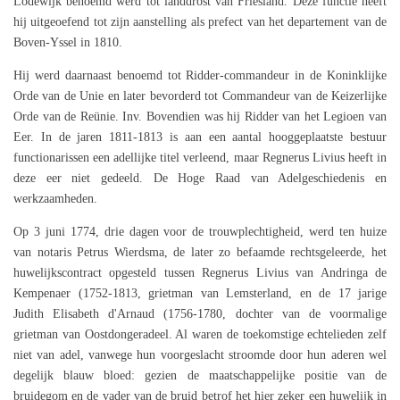
Lodewijk benoemd werd tot landdrost van Friesland. Deze functie heeft
hij uitgeoefend tot zijn aanstelling als prefect van het departement van de
Boven-Yssel in 1810.
Hij werd daarnaast benoemd tot Ridder-commandeur in de Koninklijke
Orde van de Unie en later bevorderd tot Commandeur van de Keizerlijke
Orde van de Reünie. Inv. Bovendien was hij Ridder van het Legioen van
Eer. In de jaren 1811-1813 is aan een aantal hooggeplaatste bestuur
functionarissen een adellijke titel verleend, maar Regnerus Livius heeft in
deze eer niet gedeeld. De Hoge Raad van Adelgeschiedenis en
werkzaamheden.
Op 3 juni 1774, drie dagen voor de trouwplechtigheid, werd ten huize
van notaris Petrus Wierdsma, de later zo befaamde rechtsgeleerde, het
huwelijkscontract opgesteld tussen Regnerus Livius van Andringa de
Kempenaer (1752-1813, grietman van Lemsterland, en de 17 jarige
Judith Elisabeth d'Arnaud (1756-1780, dochter van de voormalige
grietman van Oostdongeradeel. Al waren de toekomstige echtelieden zelf
niet van adel, vanwege hun voorgeslacht stroomde door hun aderen wel
degelijk blauw bloed: gezien de maatschappelijke positie van de
bruidegom en de vader van de bruid betrof het hier zeker een huwelijk in