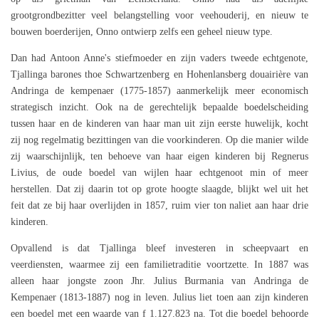
grootgrondbezitter veel belangstelling voor veehouderij, en nieuw te
bouwen boerderijen, Onno ontwierp zelfs een geheel nieuw type.
Dan had Antoon Anne's stiefmoeder en zijn vaders tweede echtgenote,
Tjallinga barones thoe Schwartzenberg en Hohenlansberg douairière van
Andringa de kempenaer (1775-1857) aanmerkelijk meer economisch
strategisch inzicht. Ook na de gerechtelijk bepaalde boedelscheiding
tussen haar en de kinderen van haar man uit zijn eerste huwelijk, kocht
zij nog regelmatig bezittingen van die voorkinderen. Op die manier wilde
zij waarschijnlijk, ten behoeve van haar eigen kinderen bij Regnerus
Livius, de oude boedel van wijlen haar echtgenoot min of meer
herstellen. Dat zij daarin tot op grote hoogte slaagde, blijkt wel uit het
feit dat ze bij haar overlijden in 1857, ruim vier ton naliet aan haar drie
kinderen.
Opvallend is dat Tjallinga bleef investeren in scheepvaart en
veerdiensten, waarmee zij een familietraditie voortzette. In 1887 was
alleen haar jongste zoon Jhr. Julius Burmania van Andringa de
Kempenaer (1813-1887) nog in leven. Julius liet toen aan zijn kinderen
een boedel met een waarde van f 1.127.823 na. Tot die boedel behoorde