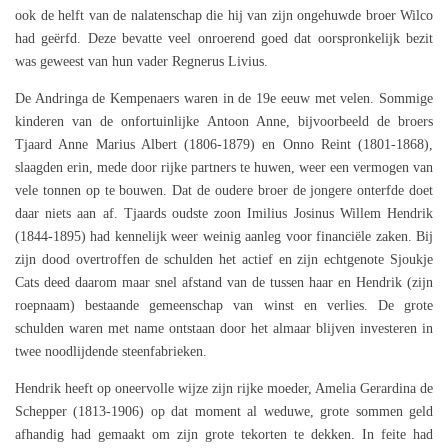
ook de helft van de nalatenschap die hij van zijn ongehuwde broer Wilco
had geërfd. Deze bevatte veel onroerend goed dat oorspronkelijk bezit
was geweest van hun vader Regnerus Livius.
De Andringa de Kempenaers waren in de 19e eeuw met velen. Sommige
kinderen van de onfortuinlijke Antoon Anne, bijvoorbeeld de broers
Tjaard Anne Marius Albert (1806-1879) en Onno Reint (1801-1868),
slaagden erin, mede door rijke partners te huwen, weer een vermogen van
vele tonnen op te bouwen. Dat de oudere broer de jongere onterfde doet
daar niets aan af. Tjaards oudste zoon Imilius Josinus Willem Hendrik
(1844-1895) had kennelijk weer weinig aanleg voor financiële zaken. Bij
zijn dood overtroffen de schulden het actief en zijn echtgenote Sjoukje
Cats deed daarom maar snel afstand van de tussen haar en Hendrik (zijn
roepnaam) bestaande gemeenschap van winst en verlies. De grote
schulden waren met name ontstaan door het almaar blijven investeren in
twee noodlijdende steenfabrieken.
Hendrik heeft op oneervolle wijze zijn rijke moeder, Amelia Gerardina de
Schepper (1813-1906) op dat moment al weduwe, grote sommen geld
afhandig had gemaakt om zijn grote tekorten te dekken. In feite had