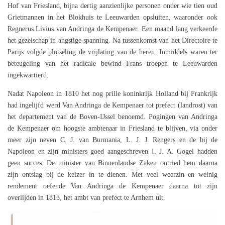
Hof van Friesland, bijna dertig aanzienlijke personen onder wie tien oud
Grietmannen in het Blokhuis te Leeuwarden opsluiten, waaronder ook
Regnerus Livius van Andringa de Kempenaer. Een maand lang verkeerde
het gezelschap in angstige spanning. Na tussenkomst van het Directoire te
Parijs volgde plotseling de vrijlating van de heren. Inmiddels waren ter
beteugeling van het radicale bewind Frans troepen te Leeuwarden
ingekwartierd.
Nadat Napoleon in 1810 het nog prille koninkrijk Holland bij Frankrijk
had ingelijfd werd Van Andringa de Kempenaer tot prefect (landrost) van
het departement van de Boven-IJssel benoemd. Pogingen van Andringa
de Kempenaer om hoogste ambtenaar in Friesland te blijven, via onder
meer zijn neven C. J. van Burmania, L. J. J. Rengers en de bij de
Napoleon en zijn ministers goed aangeschreven I. J. A. Gogel hadden
geen succes. De minister van Binnenlandse Zaken ontried hem daarna
zijn ontslag bij de keizer in te dienen. Met veel weerzin en weinig
rendement oefende Van Andringa de Kempenaer daarna tot zijn
overlijden in 1813, het ambt van prefect te Arnhem uit.