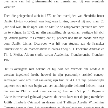
overname van het grietmansambt van Lemsterland bij een eventuele
vacature.
Toen die gelegenheid zich in 1772 na het overlijden van Hendriks broer
Daniël Livius voordeed, was Regnerus Livius, hoewel hij nog maar 20
jaar oud was, in de ogen van de familie de aangewezen persoon om hem
op te volgen. In 1772, na zijn aanstelling als grietman, vestigde hij zich
op 'Andringastate' te Lemmer, dat hij gekocht had uit de boedel van zijn
oom Daniël Livius. Daarvoor was hij nog student aan de Franeker
universiteit bij de mathematicus Nicolaas Ypeij.S. J. Fockema Andreae en
Th. J. Meijer, Album studio sorum Academiae Franekerensis. Franeker,
1968.
Het is overigens niet bekend of hij ooit een verzoek om geadeld te
worden ingediend heeft, hoewel in zijn persoonlijk archief concept
aanvragen voor zo'n titel aanwezig zijn Inv. nr. 43. Tot zijn persoonlijke
papieren zou ook een begin van een autobiografie behoord hebben, maar
die was in 1920 al niet meer aanwezig. Inv. nr. 650, p. 3. Regnerus
Livius is tweemaal gehuwd geweest; de eerste keer met de jong overleden
Judith Elisabeth d'Arnaud en daarna met Tjallinga Aurelia Wilhelmina
Camstra barones thoe Schwartzenberg en Hohenlansberg, dochter van de