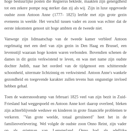
hoge bestuurlijke posten die Regnerus beklede, maakten zijn geneigdheid
tot een zekere pompe nog sterker dan zij als wij. Zijn in luxe opgevoede
oudste zoon Antoon Anne (1777- 1825) leefde met zijn grote gezin
eveneens in weelde. Het verschil tussen vader en zoon was echter dat de
eerste inkomsten genoot uit hoge ambten en de tweede niet.
Vanwege zijn lidmaatschap van de tweede kamer verbleef Antoon
regelmatig met een deel van zijn gezin in Den Haag en Brussel, een
levensstijl waaraan hoge kosten waren verbonden. Bovendien schenen de
dames in dit gezin verkwistend te leven, en was met name zijn oudste
dochter Judith, naar het oordeel van de tijdgenoot een schitterende
schoonheid, uitermate lichtzinnig en verkwistend. Antoon Anne's wankele
gezondheid en toegevende karakter zullen tevens hun ongunstige invloed
hebben gehad.
Toen de watersnoodramp van februari 1825 veel van zijn bezit in Zuid-
Friesland had weggespoeld en Antoon Anne kort daarop overleed, bleken
zijn achterblijvende weduwe en kinderen in grote financiële problemen te
verkeren. "Van grote weelde, totaal geruïneerd" heet het in de
familieoverlevering. Wel volgde de oudste zoon Onno Reint, zijn vader
op als grietman van Lemsterland. Onno had als adellijke