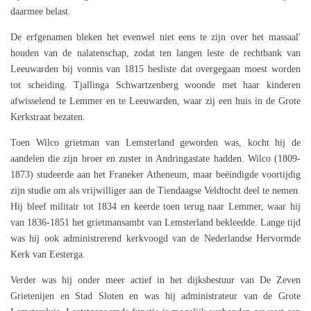
daarmee belast.
De erfgenamen bleken het evenwel niet eens te zijn over het massaal'
houden van de nalatenschap, zodat ten langen leste de rechtbank van
Leeuwarden bij vonnis van 1815 besliste dat overgegaan moest worden
tot scheiding. Tjallinga Schwartzenberg woonde met haar kinderen
afwisselend te Lemmer en te Leeuwarden, waar zij een huis in de Grote
Kerkstraat bezaten.
Toen Wilco grietman van Lemsterland geworden was, kocht hij de
aandelen die zijn broer en zuster in Andringastate hadden. Wilco (1809-
1873) studeerde aan het Franeker Atheneum, maar beëindigde voortijdig
zijn studie om als vrijwilliger aan de Tiendaagse Veldtocht deel te nemen.
Hij bleef militair tot 1834 en keerde toen terug naar Lemmer, waar hij
van 1836-1851 het grietmansambt van Lemsterland bekleedde. Lange tijd
was hij ook administrerend kerkvoogd van de Nederlandse Hervormde
Kerk van Eesterga.
Verder was hij onder meer actief in het dijksbestuur van De Zeven
Grietenijen en Stad Sloten en was hij administrateur van de Grote