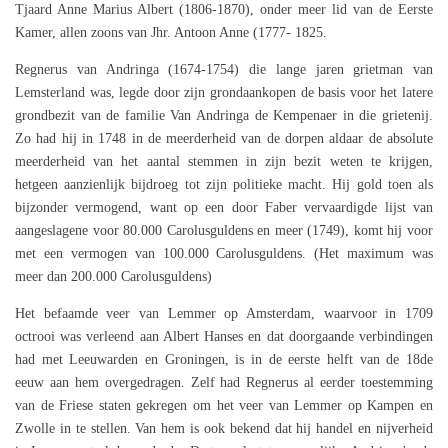
Tjaard Anne Marius Albert (1806-1870), onder meer lid van de Eerste
Kamer, allen zoons van Jhr. Antoon Anne (1777- 1825.
Regnerus van Andringa (1674-1754) die lange jaren grietman van
Lemsterland was, legde door zijn grondaankopen de basis voor het latere
grondbezit van de familie Van Andringa de Kempenaer in die grietenij.
Zo had hij in 1748 in de meerderheid van de dorpen aldaar de absolute
meerderheid van het aantal stemmen in zijn bezit weten te krijgen,
hetgeen aanzienlijk bijdroeg tot zijn politieke macht. Hij gold toen als
bijzonder vermogend, want op een door Faber vervaardigde lijst van
aangeslagene voor 80.000 Carolusguldens en meer (1749), komt hij voor
met een vermogen van 100.000 Carolusguldens. (Het maximum was
meer dan 200.000 Carolusguldens)
Het befaamde veer van Lemmer op Amsterdam, waarvoor in 1709
octrooi was verleend aan Albert Hanses en dat doorgaande verbindingen
had met Leeuwarden en Groningen, is in de eerste helft van de 18de
eeuw aan hem overgedragen. Zelf had Regnerus al eerder toestemming
van de Friese staten gekregen om het veer van Lemmer op Kampen en
Zwolle in te stellen. Van hem is ook bekend dat hij handel en nijverheid