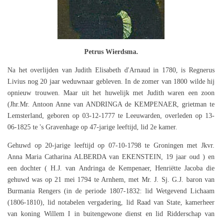
Petrus Wierdsma.
Na het overlijden van Judith Elisabeth d'Arnaud in 1780, is Regnerus
Livius nog 20 jaar weduwnaar gebleven. In de zomer van 1800 wilde hij
opnieuw trouwen. Maar uit het huwelijk met Judith waren een zoon
(Jhr.Mr. Antoon Anne van ANDRINGA de KEMPENAER, grietman te
Lemsterland, geboren op 03-12-1777 te Leeuwarden, overleden op 13-
06-1825 te 's Gravenhage op 47-jarige leeftijd, lid 2e kamer.
Gehuwd op 20-jarige leeftijd op 07-10-1798 te Groningen met Jkvr.
Anna Maria Catharina ALBERDA van EKENSTEIN, 19 jaar oud ) en
een dochter ( H.J. van Andringa de Kempenaer, Henriëtte Jacoba die
gehuwd was op 21 mei 1794 te Arnhem, met Mr. J. Sj. G.J. baron van
Burmania Rengers (in de periode 1807-1832: lid Wetgevend Lichaam
(1806-1810), lid notabelen vergadering, lid Raad van State, kamerheer
van koning Willem I in buitengewone dienst en lid Ridderschap van