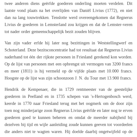
twee anderen diens geërfde goederen onderling moeten verdelen. Dit
laatste vond plaats na het overlijden van Daniël Livius (1772), en niet
dan na lang touwtrekken. Tenslotte werd overeengekomen dat Regnerus
Livius de goederen in Lemsterland zou krijgen en dat de Lemster-veren
tot nader order gemeenschappelijk bezit zouden blijven.
Van zijn vader erfde hij later nog bezittingen in Weststellingwerf en
Schoterland. Deze bezitsconcentratie had tot resultaat dat Regnerus Livius
naderhand tot één der rijkste personen in Friesland gerekend kon worden.
Op de lijst van personen met een opbrengst uit vermogen van 3200 francs
en meer (1811) is hij vermeld op de vijfde plaats met 10.000 francs.
Hoogste op de lijst was zijn schoonzoon J. N. du Tour met 13.900 francs.
Hendrik de Kempenaer, die in 1729 rentmeester van de geestelijke
goederen in Peelland en in 1735 schepen van 's-Hertogenbosch werd,
keerde in 1770 naar Friesland terug met het oogmerk om de door zijn
toen nog minderjarige zoon Regnerus Livius geërfde en later nog te erven
goederen goed te kunnen beheren en omdat de meerder nabijheid bij
dezelven bij tijd en wijle aanleiding zoude kunnen geeven tot voordeelen
die anders niet te wagten waren. Hij doelde daarbij ongetwijfeld op de