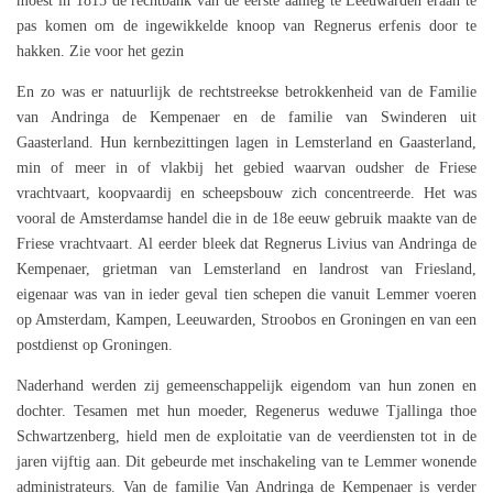
moest in 1815 de rechtbank van de eerste aanleg te Leeuwarden eraan te
pas komen om de ingewikkelde knoop van Regnerus erfenis door te
hakken. Zie voor het gezin
En zo was er natuurlijk de rechtstreekse betrokkenheid van de Familie
van Andringa de Kempenaer en de familie van Swinderen uit
Gaasterland. Hun kernbezittingen lagen in Lemsterland en Gaasterland,
min of meer in of vlakbij het gebied waarvan oudsher de Friese
vrachtvaart, koopvaardij en scheepsbouw zich concentreerde. Het was
vooral de Amsterdamse handel die in de 18e eeuw gebruik maakte van de
Friese vrachtvaart. Al eerder bleek dat Regnerus Livius van Andringa de
Kempenaer, grietman van Lemsterland en landrost van Friesland,
eigenaar was van in ieder geval tien schepen die vanuit Lemmer voeren
op Amsterdam, Kampen, Leeuwarden, Stroobos en Groningen en van een
postdienst op Groningen.
Naderhand werden zij gemeenschappelijk eigendom van hun zonen en
dochter. Tesamen met hun moeder, Regenerus weduwe Tjallinga thoe
Schwartzenberg, hield men de exploitatie van de veerdiensten tot in de
jaren vijftig aan. Dit gebeurde met inschakeling van te Lemmer wonende
administrateurs. Van de familie Van Andringa de Kempenaer is verder