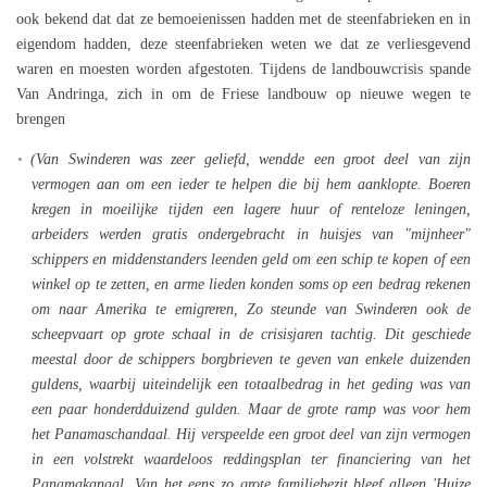
ook bekend dat dat ze bemoeienissen hadden met de steenfabrieken en in
eigendom hadden, deze steenfabrieken weten we dat ze verliesgevend
waren en moesten worden afgestoten. Tijdens de landbouwcrisis spande
Van Andringa, zich in om de Friese landbouw op nieuwe wegen te
brengen
(Van Swinderen was zeer geliefd, wendde een groot deel van zijn
vermogen aan om een ieder te helpen die bij hem aanklopte. Boeren
kregen in moeilijke tijden een lagere huur of renteloze leningen,
arbeiders werden gratis ondergebracht in huisjes van "mijnheer"
schippers en middenstanders leenden geld om een schip te kopen of een
winkel op te zetten, en arme lieden konden soms op een bedrag rekenen
om naar Amerika te emigreren, Zo steunde van Swinderen ook de
scheepvaart op grote schaal in de crisisjaren tachtig. Dit geschiede
meestal door de schippers borgbrieven te geven van enkele duizenden
guldens, waarbij uiteindelijk een totaalbedrag in het geding was van
een paar honderdduizend gulden. Maar de grote ramp was voor hem
het Panamaschandaal. Hij verspeelde een groot deel van zijn vermogen
in een volstrekt waardeloos reddingsplan ter financiering van het
Panamakanaal. Van het eens zo grote familiebezit bleef alleen 'Huize