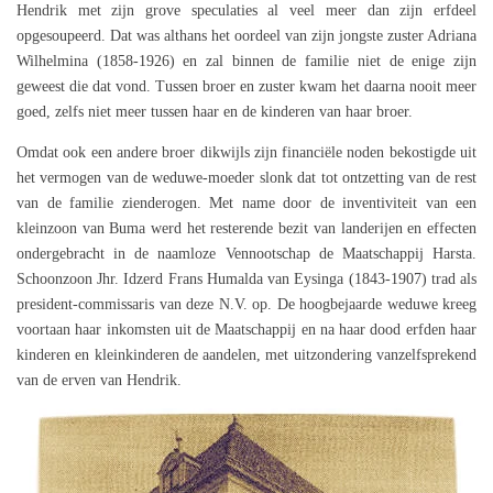
Hendrik met zijn grove speculaties al veel meer dan zijn erfdeel
opgesoupeerd. Dat was althans het oordeel van zijn jongste zuster Adriana
Wilhelmina (1858-1926) en zal binnen de familie niet de enige zijn
geweest die dat vond. Tussen broer en zuster kwam het daarna nooit meer
goed, zelfs niet meer tussen haar en de kinderen van haar broer.
Omdat ook een andere broer dikwijls zijn financiële noden bekostigde uit
het vermogen van de weduwe-moeder slonk dat tot ontzetting van de rest
van de familie zienderogen. Met name door de inventiviteit van een
kleinzoon van Buma werd het resterende bezit van landerijen en effecten
ondergebracht in de naamloze Vennootschap de Maatschappij Harsta.
Schoonzoon Jhr. Idzerd Frans Humalda van Eysinga (1843-1907) trad als
president-commissaris van deze N.V. op. De hoogbejaarde weduwe kreeg
voortaan haar inkomsten uit de Maatschappij en na haar dood erfden haar
kinderen en kleinkinderen de aandelen, met uitzondering vanzelfsprekend
van de erven van Hendrik.