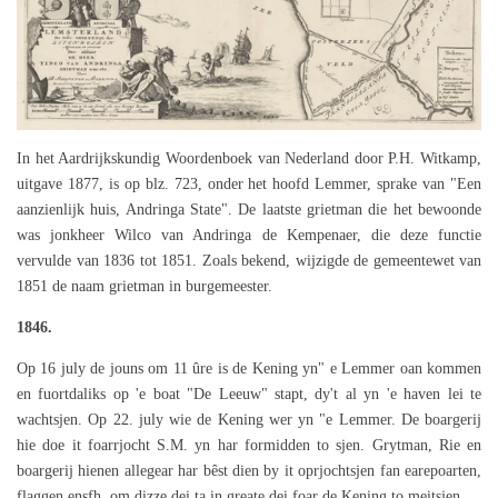
In het Aardrijkskundig Woordenboek van Nederland door P.H. Witkamp,
uitgave 1877, is op blz. 723, onder het hoofd Lemmer, sprake van "Een
aanzienlijk huis, Andringa State". De laatste grietman die het bewoonde
was jonkheer Wilco van Andringa de Kempenaer, die deze functie
vervulde van 1836 tot 1851. Zoals bekend, wijzigde de gemeentewet van
1851 de naam grietman in burgemeester.
1846.
Op 16 july de jouns om 11 ûre is de Kening yn" e Lemmer oan kommen
en fuortdaliks op 'e boat "De Leeuw" stapt, dy't al yn 'e haven lei te
wachtsjen. Op 22. july wie de Kening wer yn "e Lemmer. De boargerij
hie doe it foarrjocht S.M. yn har formidden to sjen. Grytman, Rie en
boargerij hienen allegear har bêst dien by it oprjochtsjen fan earepoarten,
flaggen ensfh. om dizze dei ta in greate dei foar de Kening to meitsjen.