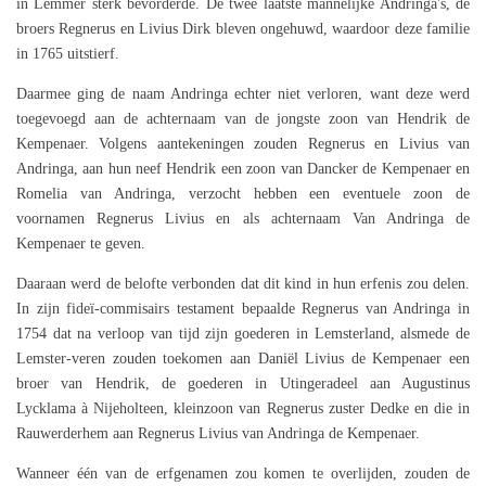
in Lemmer sterk bevorderde. De twee laatste mannelijke Andringa's, de
broers Regnerus en Livius Dirk bleven ongehuwd, waardoor deze familie
in 1765 uitstierf.
Daarmee ging de naam Andringa echter niet verloren, want deze werd
toegevoegd aan de achternaam van de jongste zoon van Hendrik de
Kempenaer. Volgens aantekeningen zouden Regnerus en Livius van
Andringa, aan hun neef Hendrik een zoon van Dancker de Kempenaer en
Romelia van Andringa, verzocht hebben een eventuele zoon de
voornamen Regnerus Livius en als achternaam Van Andringa de
Kempenaer te geven.
Daaraan werd de belofte verbonden dat dit kind in hun erfenis zou delen.
In zijn fideï-commisairs testament bepaalde Regnerus van Andringa in
1754 dat na verloop van tijd zijn goederen in Lemsterland, alsmede de
Lemster-veren zouden toekomen aan Daniël Livius de Kempenaer een
broer van Hendrik, de goederen in Utingeradeel aan Augustinus
Lycklama à Nijeholteen, kleinzoon van Regnerus zuster Dedke en die in
Rauwerderhem aan Regnerus Livius van Andringa de Kempenaer.
Wanneer één van de erfgenamen zou komen te overlijden, zouden de