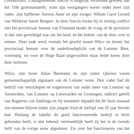
Lemstersluis. Laatstgenoemde functie is mogelijk verbonden geweest aan
het 118e grietmansambt, want zijn voorgangers waren onder meer zijn
vader, zijn halfbroer Antoon Anne en zijn zwager Willem Carel Gerard
van Welderen baron Rengers. In deze functie kwam hij in ernstig conflict
met het provinciaal bestuur van Friesland inzake de vraag of de provincie
al dan niet gerechtigd was om het bezit en het beheer van de sluis over te
nemen. Deze zaak werd, evenals het geschil tussen Wilco en alweer het
provinciaal bestuur over de onderhoudsplicht van de Lemster Rien,
voorlopig, tot voor de Hoge Raad uitgevochten maar beide keren door
hem verloren.
Wilco, zijn broer Julius Burmania en zijn zuster Quirina waren
gemeenschappelijk eigenaars van de Lemster veren. Hun vader had dit
bedrijf van veerschepen en wagenveren van onder meer van Lemmer op
Amsterdam, van Lemmer op Leeuwarden en Groningen, indirect geërfd
van Regnerus van Andringa en bij testament bepaald dat dit bezit massaal
zou moeten blijven totdat zijn jongste kind de leeftijd van 20 jaar bereikt
had. Hoelang de familie dit goed functionerende bedrijf in bezit
gehouden heeft, is niet bekend; vermoedelijk heeft zij het in de tweede
helft van de vorige eeuw afgestoten. Zie over het functioneren van het