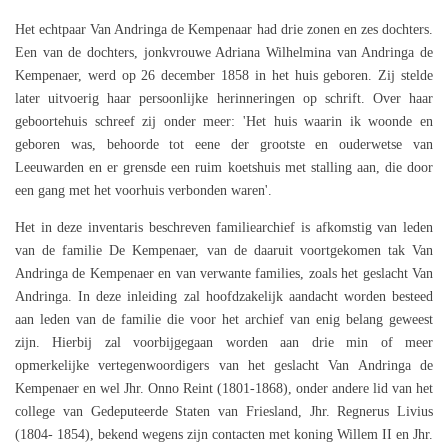
Het echtpaar Van Andringa de Kempenaar had drie zonen en zes dochters.
Een van de dochters, jonkvrouwe Adriana Wilhelmina van Andringa de
Kempenaer, werd op 26 december 1858 in het huis geboren. Zij stelde
later uitvoerig haar persoonlijke herinneringen op schrift. Over haar
geboortehuis schreef zij onder meer: 'Het huis waarin ik woonde en
geboren was, behoorde tot eene der grootste en ouderwetse van
Leeuwarden en er grensde een ruim koetshuis met stalling aan, die door
een gang met het voorhuis verbonden waren'.
Het in deze inventaris beschreven familiearchief is afkomstig van leden
van de familie De Kempenaer, van de daaruit voortgekomen tak Van
Andringa de Kempenaer en van verwante families, zoals het geslacht Van
Andringa. In deze inleiding zal hoofdzakelijk aandacht worden besteed
aan leden van de familie die voor het archief van enig belang geweest
zijn. Hierbij zal voorbijgegaan worden aan drie min of meer
opmerkelijke vertegenwoordigers van het geslacht Van Andringa de
Kempenaer en wel Jhr. Onno Reint (1801-1868), onder andere lid van het
college van Gedeputeerde Staten van Friesland, Jhr. Regnerus Livius
(1804- 1854), bekend wegens zijn contacten met koning Willem II en Jhr.