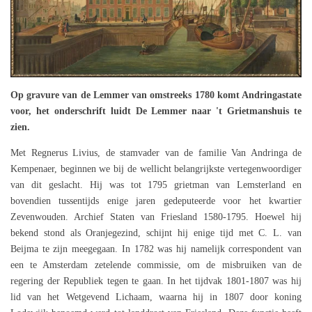
Op gravure van de Lemmer van omstreeks 1780 komt Andringastate
voor, het onderschrift luidt De Lemmer naar 't Grietmanshuis te
zien.
Met Regnerus Livius, de stamvader van de familie Van Andringa de
Kempenaer, beginnen we bij de wellicht belangrijkste vertegenwoordiger
van dit geslacht. Hij was tot 1795 grietman van Lemsterland en
bovendien tussentijds enige jaren gedeputeerde voor het kwartier
Zevenwouden. Archief Staten van Friesland 1580-1795. Hoewel hij
bekend stond als Oranjegezind, schijnt hij enige tijd met C. L. van
Beijma te zijn meegegaan. In 1782 was hij namelijk correspondent van
een te Amsterdam zetelende commissie, om de misbruiken van de
regering der Republiek tegen te gaan. In het tijdvak 1801-1807 was hij
lid van het Wetgevend Lichaam, waarna hij in 1807 door koning