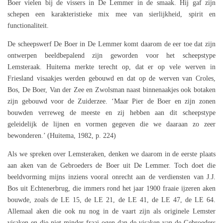
Boer vielen bij de vissers in De Lemmer in de smaak. Hij gaf zijn
schepen een karakteristieke mix mee van sierlijkheid, spirit en
functionaliteit.
De scheepswerf De Boer in De Lemmer komt daarom de eer toe dat zijn
ontwerpen beeldbepalend zijn geworden voor het scheepstype
Lemsteraak. Huitema merkte terecht op, dat er op vele werven in
Friesland visaakjes werden gebouwd en dat op de werven van Croles,
Bos, De Boer, Van der Zee en Zwolsman naast binnenaakjes ook botaken
zijn gebouwd voor de Zuiderzee. ‘Maar Pier de Boer en zijn zonen
bouwden verreweg de meeste en zij hebben aan dit scheepstype
geleidelijk de lijnen en vormen gegeven die we daaraan zo zeer
bewonderen.’ (Huitema, 1982, p. 224)
Als we spreken over Lemsteraken, denken we daarom in de eerste plaats
aan aken van de Gebroeders de Boer uit De Lemmer. Toch doet die
beeldvorming mijns inziens vooral onrecht aan de verdiensten van J.J.
Bos uit Echtenerbrug, die immers rond het jaar 1900 fraaie ijzeren aken
bouwde, zoals de LE 15, de LE 21, de LE 41, de LE 47, de LE 64.
Allemaal aken die ook nu nog in de vaart zijn als originele Lemster
visaken en die niet minder fraai ogen dan de visaken van de Gebroeders