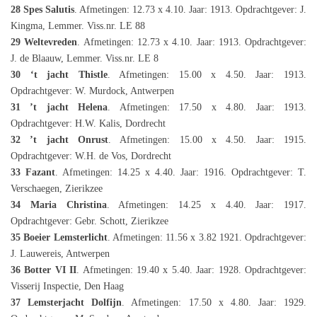
28 Spes Salutis
. Afmetingen: 12.73 x 4.10. Jaar: 1913. Opdrachtgever: J.
Kingma, Lemmer. Viss.nr. LE 88
29 Weltevreden
. Afmetingen: 12.73 x 4.10. Jaar: 1913. Opdrachtgever:
J. de Blaauw, Lemmer. Viss.nr. LE 8
30 ‘t jacht Thistle
. Afmetingen: 15.00 x 4.50. Jaar: 1913.
Opdrachtgever: W. Murdock, Antwerpen
31 ’t jacht Helena
. Afmetingen: 17.50 x 4.80. Jaar: 1913.
Opdrachtgever: H.W. Kalis, Dordrecht
32 ’t jacht Onrust
. Afmetingen: 15.00 x 4.50. Jaar: 1915.
Opdrachtgever: W.H. de Vos, Dordrecht
33 Fazant
. Afmetingen: 14.25 x 4.40. Jaar: 1916. Opdrachtgever: T.
Verschaegen, Zierikzee
34 Maria Christina
. Afmetingen: 14.25 x 4.40. Jaar: 1917.
Opdrachtgever: Gebr. Schott, Zierikzee
35 Boeier Lemsterlicht
. Afmetingen: 11.56 x 3.82 1921. Opdrachtgever:
J. Lauwereis, Antwerpen
36 Botter VI II
. Afmetingen: 19.40 x 5.40. Jaar: 1928. Opdrachtgever:
Visserij Inspectie, Den Haag
37 Lemsterjacht Dolfijn
. Afmetingen: 17.50 x 4.80. Jaar: 1929.