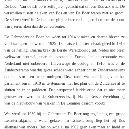
De Boer. Van de LE 50 is zelfs jaren gedacht dat dit een Bos-aak was. De
verschillen tussen de aken van Bos en van De Boer waren niet zo groot.
De scheepswerf in De Lemmer ging echter veel langer door met de bouw
van ijzeren aken dan de concurrentie.
De Gebroeders de Boer bouwden tot 1914 visaken en daarna bleven ze
vrachtschepen bouwen tot 1925. De laatste Lemster visaak gleed in 1913
van de helling. Daarna brak de Eerste Wereldoorlog uit. Nederland bleef
weliswaar neutraal, maar de toestand in Europa liet de economie van
Nederland niet onberoerd. Halverwege de oorlog, in 1916, was er de
Zuiderzeeramp waarbij grote schade werd aangericht in Zuiderzeehavens
door de storm en overstromingen. Deze ramp was aanleiding voor het
parlement om in 1918 in te stemmen met het plan om de Zuiderzee af te
sluiten en in te polderen. Dat perspectief leidde ertoe dat er niet meer
geïnvesteerd werd in de Zuiderzeevisserij. Na de Eerste Wereldoorlog
was de nieuwbouw van visaken in De Lemmer daarom voorbij.
Wel werd tot 1930 bij de Gebroeders De Boer nog regelmatig een groot
Lemsteraakjacht te water gelaten. In Echtenerbrug liep het bij Bos
allemaal wat anders. Bos bouwde al na 1902 geen aken meer en hield er