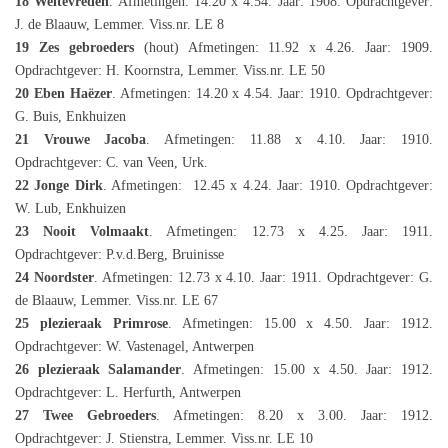
18 Weltevreden
. Afmetingen: 14.20 x 4.54. Jaar: 1908. Opdrachtgever:
J. de Blaauw, Lemmer. Viss.nr. LE 8
19 Zes gebroeders
(hout) Afmetingen: 11.92 x 4.26. Jaar: 1909.
Opdrachtgever: H. Koornstra, Lemmer. Viss.nr. LE 50
20 Eben Haëzer
. Afmetingen: 14.20 x 4.54. Jaar: 1910. Opdrachtgever:
G. Buis, Enkhuizen
21 Vrouwe Jacoba
. Afmetingen: 11.88 x 4.10. Jaar: 1910.
Opdrachtgever: C. van Veen, Urk.
22 Jonge Dirk
. Afmetingen: 12.45 x 4.24. Jaar: 1910. Opdrachtgever:
W. Lub, Enkhuizen
23 Nooit Volmaakt
. Afmetingen: 12.73 x 4.25. Jaar: 1911.
Opdrachtgever: P.v.d.Berg, Bruinisse
24 Noordster
. Afmetingen: 12.73 x 4.10. Jaar: 1911. Opdrachtgever: G.
de Blaauw, Lemmer. Viss.nr. LE 67
25 plezieraak Primrose
. Afmetingen: 15.00 x 4.50. Jaar: 1912.
Opdrachtgever: W. Vastenagel, Antwerpen
26 plezieraak Salamander
. Afmetingen: 15.00 x 4.50. Jaar: 1912.
Opdrachtgever: L. Herfurth, Antwerpen
27 Twee Gebroeders
. Afmetingen: 8.20 x 3.00. Jaar: 1912.
Opdrachtgever: J. Stienstra, Lemmer. Viss.nr. LE 10