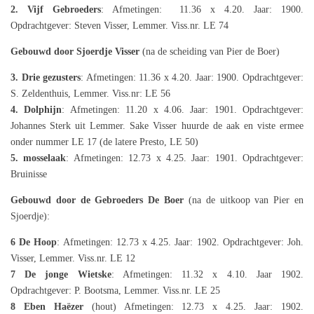
2. Vijf Gebroeders
: Afmetingen: 11.36 x 4.20. Jaar: 1900.
Opdrachtgever: Steven Visser, Lemmer. Viss.nr. LE 74
Gebouwd door Sjoerdje Visser
(na de scheiding van Pier de Boer)
3. Drie gezusters
: Afmetingen: 11.36 x 4.20. Jaar: 1900. Opdrachtgever:
S. Zeldenthuis, Lemmer. Viss.nr: LE 56
4. Dolphijn
: Afmetingen: 11.20 x 4.06. Jaar: 1901. Opdrachtgever:
Johannes Sterk uit Lemmer. Sake Visser huurde de aak en viste ermee
onder nummer LE 17 (de latere Presto, LE 50)
5. mosselaak
: Afmetingen: 12.73 x 4.25. Jaar: 1901. Opdrachtgever:
Bruinisse
Gebouwd door de Gebroeders De Boer
(na de uitkoop van Pier en
Sjoerdje):
6 De Hoop
: Afmetingen: 12.73 x 4.25. Jaar: 1902. Opdrachtgever: Joh.
Visser, Lemmer. Viss.nr. LE 12
7 De jonge Wietske
: Afmetingen: 11.32 x 4.10. Jaar 1902.
Opdrachtgever: P. Bootsma, Lemmer. Viss.nr. LE 25
8 Eben Haëzer
(hout) Afmetingen: 12.73 x 4.25. Jaar: 1902.