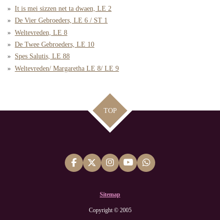
It is mei sizzen net ta dwaen, LE 2
De Vier Gebroeders, LE 6 / ST 1
Weltevreden, LE 8
De Twee Gebroeders, LE 10
Spes Salutis, LE 88
Weltevreden/ Margaretha LE 8/ LE 9
TOP
F
X
I
Y
W
a
n
o
h
c
s
u
a
e
t
T
t
Sitemap
b
a
u
s
o
g
b
A
Copyright © 2005
o
r
e
p