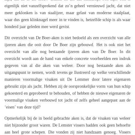
eigenlijk niet vanzelfsprekend dat zo’n geheel vernieuwd jacht, dat niet
meer geklonken is van staalijzer, maar gelast van moderne staalplaat,
waar dus geen klinknagel meer in te vinden is, hetzelfde schip is als waar
honderd jaar geleden mee werd gevist.
Dit overzicht van De Boer-aken is niet bedoeld als een overzicht van alle
ijzeren aken die ooit door De Boer zijn gebouwd. Het is ook niet het
overzicht van alle nog bestaande ijzeren aken van De Boer. In dit
overzicht wordt aan de hand van enkele concrete voorbeelden een indruk
gegeven van al die aken van weleer. Door nog bestaande aken als
uitgangspunt te nemen, wordt tevens ge llustreerd op welke verschillende
manieren voormalige visaken uit De Lemmer door latere eigenaren
gebruikt zijn als jacht. Hebben zij de oorspronkelijke vorm van hun schip
gekoesterd en geprobeerd te behouden, of hebben de nieuwe eigenaren de
voormalige visaken verbouwd tot jacht of zelfs geheel aangepast aan de
‘eisen’ van deze tijd?
Opmerkelijk bij de in beeld gebrachte aken is, dat de visaken van weleer
niet bijzonder groot waren. De Lemster vissers hadden ook geen behoefte
aan heel grote schepen. Die vonden zij niet handzaam genoeg. Vissers