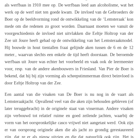
als werfbaas in 1910 mee op. De werfbaas leed aan alcoholisme, wat het
werk op de werf niet ten goede kwam. De invloed van de Gebroeders de
Boer op de beeldvorming rond de ontwikkeling van de ‘Lemsteraak’ kon
mede om die redenen zo groot worden. Daarnaast moeten we vanuit de
voorgeschiedenis de invloed niet uitvlakken die Eeltje Holtrop van der
Zee uit Joure heeft gehad op de ontwikkeling van het Lemsteraakmodel.
Hij bouwde in hout tientallen fraai gelijnde aken tussen de 6 en de 12
meter., waarvan slechts een enkele de tijd heeft doorstaan. De beroemde
werfbaas uit Joure was echter het voorbeeld en vaak ook de leermeester
voor, resp. van de andere akenbouwers in Friesland. Van Pier de Boer is
bekend, dat hij bij zijn vorming als scheepstimmerman direct beinvloed is
door Eeltje Holtrop van der Zee.
Een aantal van die visaken van De Boer is nu nog in de vaart als
Lemsteraakjacht. Opvallend veel van die aken zijn behouden gebleven (of
later teruggebracht) in de originele staat van visserman. Andere visaken
zijn verbouwd tot relatief ruime en goed zeilende jachten, waarbij de
vorm van het oorspronkelijke casco vrijwel niet aangetast werd. Ook zijn
er van oorsprong originele aken die als jacht zo grondig gerestaureerd
zijn, dat ze er als nieuw uitzien en die dat natuurlijk ook zijn. Het is