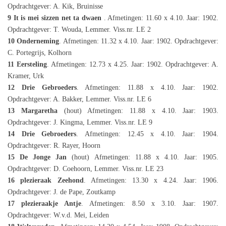
Opdrachtgever: A. Kik, Bruinisse
9 It is mei sizzen net ta dwaen
. Afmetingen: 11.60 x 4.10. Jaar: 1902.
Opdrachtgever: T. Wouda, Lemmer. Viss.nr. LE 2
10 Onderneming
. Afmetingen: 11.32 x 4.10. Jaar: 1902. Opdrachtgever:
C. Portegrijs, Kolhorn
11 Eersteling
. Afmetingen: 12.73 x 4.25. Jaar: 1902. Opdrachtgever: A.
Kramer, Urk
12 Drie Gebroeders
. Afmetingen: 11.88 x 4.10. Jaar: 1902.
Opdrachtgever: A. Bakker, Lemmer. Viss.nr. LE 6
13 Margaretha
(hout) Afmetingen: 11.88 x 4.10. Jaar: 1903.
Opdrachtgever: J. Kingma, Lemmer. Viss.nr. LE 9
14 Drie Gebroeders
. Afmetingen: 12.45 x 4.10. Jaar: 1904.
Opdrachtgever: R. Rayer, Hoorn
15 De Jonge Jan
(hout) Afmetingen: 11.88 x 4.10. Jaar: 1905.
Opdrachtgever: D. Coehoorn, Lemmer. Viss.nr. LE 23
16 plezieraak Zeehond
. Afmetingen: 13.30 x 4.24. Jaar: 1906.
Opdrachtgever: J. de Pape, Zoutkamp
17 plezieraakje Antje
. Afmetingen: 8.50 x 3.10. Jaar: 1907.
Opdrachtgever: W.v.d. Mei, Leiden