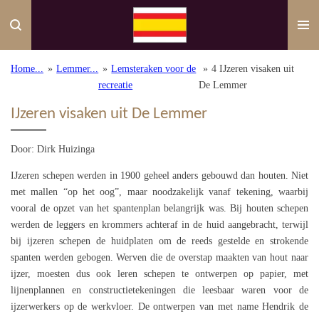
Ga
direct
naar
de
Home...
»
Lemmer...
»
Lemsteraken voor de
»
4 IJzeren visaken uit
hoofdinhoud
recreatie
De Lemmer
IJzeren visaken uit De Lemmer
Door: Dirk Huizinga
IJzeren schepen werden in 1900 geheel anders gebouwd dan houten. Niet
met mallen “op het oog”, maar noodzakelijk vanaf tekening, waarbij
vooral de opzet van het spantenplan belangrijk was. Bij houten schepen
werden de leggers en krommers achteraf in de huid aangebracht, terwijl
bij ijzeren schepen de huidplaten om de reeds gestelde en strokende
spanten werden gebogen. Werven die de overstap maakten van hout naar
ijzer, moesten dus ook leren schepen te ontwerpen op papier, met
lijnenplannen en constructietekeningen die leesbaar waren voor de
ijzerwerkers op de werkvloer. De ontwerpen van met name Hendrik de