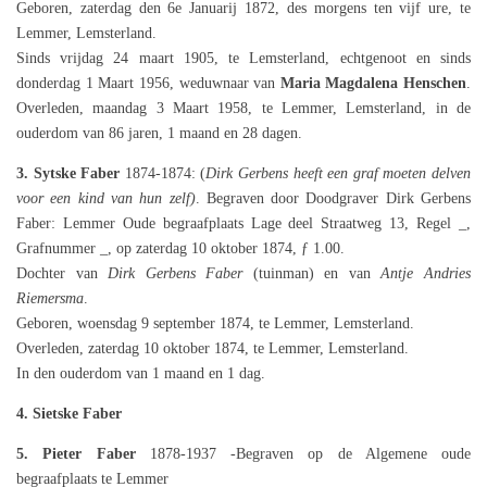
Geboren, zaterdag den 6e Januarij 1872, des morgens ten vijf ure, te
Lemmer, Lemsterland.
Sinds vrijdag 24 maart 1905, te Lemsterland, echtgenoot en sinds
donderdag 1 Maart 1956, weduwnaar van
Maria Magdalena Henschen
.
Overleden, maandag 3 Maart 1958, te Lemmer, Lemsterland, in de
ouderdom van 86 jaren, 1 maand en 28 dagen.
3. Sytske Faber
1874-1874: (
Dirk Gerbens heeft een graf moeten delven
voor een kind van hun zelf)
. Begraven door Doodgraver Dirk Gerbens
Faber: Lemmer Oude begraafplaats Lage deel Straatweg 13, Regel _,
Grafnummer _, op zaterdag 10 oktober 1874, ƒ 1.00.
Dochter van
Dirk Gerbens Faber
(tuinman) en van
Antje Andries
Riemersma
.
Geboren, woensdag 9 september 1874, te Lemmer, Lemsterland.
Overleden, zaterdag 10 oktober 1874, te Lemmer, Lemsterland.
In den ouderdom van 1 maand en 1 dag.
4.
Sietske Faber
5. Pieter Faber
1878-1937 -Begraven op de Algemene oude
begraafplaats te Lemmer