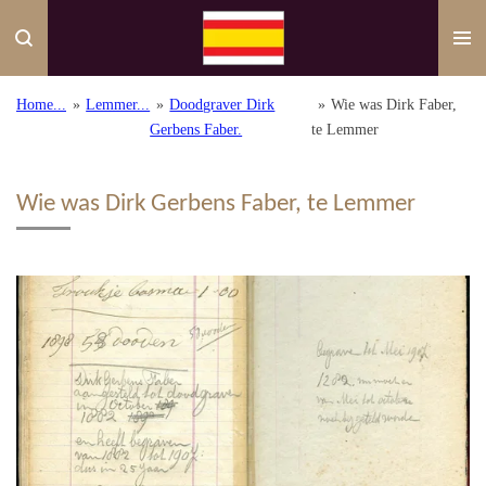
Ga
direct
naar
de
Home...
»
Lemmer...
»
Doodgraver Dirk
»
Wie was Dirk Faber,
hoofdinhoud
Gerbens Faber.
te Lemmer
Wie was Dirk Gerbens Faber, te Lemmer