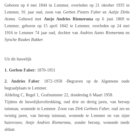
Geboren op 4 mei 1844 in Lemmer, overleden op 21 oktober 1935 in
Lemmer, 91 jaar oud, zoon van
Gerben Pieters Faber
en
Aaltje Dirks
Atsma
. Gehuwd met
Antje Andries Riemersma
op 6 juni 1869 te
Lemmer, geboren op 15 april 1842 te Lemmer, overleden op 24 mei
1916 te Lemmer 74 jaar oud, dochter van
Andries Aants Riemersma
en
Sytsche Raukes Bakker
.
Uit dit huwelijk
1. Gerben Faber:
1870-1951
2. Andries Faber
: 1872-1958 -Begraven op de Algemene oude
begraafplaats te Lemmer.
Afdeling C, Regel 1, Grafnummer 22, donderdag 6 Maart 1958.
Tijdens de huwelijksvoltrekking, oud drie en dertig jaren, van beroep
tuinman, wonende te Lemmer. Zoon van
Dirk Gerbens Faber
, oud zes en
twintig jaren, van beroep tuinman, wonende te Lemmer en van zijne
huisvrouw,
Antje Andries Riemersma
, zonder beroep, wonende mede
aldaar.