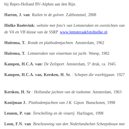
bij Repro-Holland BV-Alphen aan den Rijn.
Harten, J. van
:
Kuilen in de golven
. Zaltbommel, 2008
Hielke Roelevink:
website met foto’s van Lemsteraken en overzichten van
de VA en VB klasse van de SSRP.
www.lemsteraakfotohielke.nl
Huitema, T.
:
Ronde en platbodemjachten.
Amsterdam, 1962
Huitema, T.
:
Lemsteraken van visserman tot jacht
. Weesp, 1982
e
Kampen, H.C.A. van:
De Zeilsport.
Amsterdam, 5
druk, ca. 1945.
Kampen, H.C.A. van, Kersken, H. Sr.
:
Schepen die voorbijgaan.
1927
Kersken, H. Sr
.:
Hollandse jachten van de toekomst
. Amsterdam, 1963
Kooijman J.
:
Platbodemjachten van J.K. Gipon.
Bunschoten, 1998
Leunen, P. van
:
Terschelling en de visserij
. Harlingen, 1998
Loon, F.N. van
:
Beschouwing van den Nederlandschen Scheepsbouw met