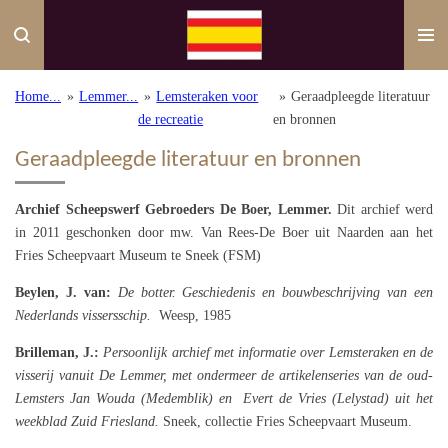
Ga
direct
naar
de
Home...
»
Lemmer...
»
Lemsteraken voor
»
Geraadpleegde literatuur
hoofdinhoud
de recreatie
en bronnen
Geraadpleegde literatuur en bronnen
Archief Scheepswerf Gebroeders De Boer, Lemmer.
Dit archief werd
in 2011 geschonken door mw. Van Rees-De Boer uit Naarden aan het
Fries Scheepvaart Museum te Sneek (FSM)
Beylen, J. van:
De botter. Geschiedenis en bouwbeschrijving van een
Nederlands vissersschip.
Weesp, 1985
Brilleman, J.:
Persoonlijk archief met informatie over Lemsteraken en de
visserij vanuit De Lemmer, met ondermeer de artikelenseries van de oud-
Lemsters Jan Wouda (Medemblik) en
Evert de Vries (Lelystad) uit het
weekblad Zuid Friesland.
Sneek, collectie Fries Scheepvaart Museum.