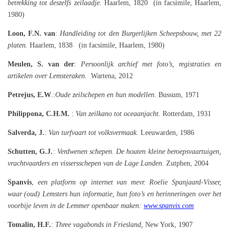
betrekking tot deszelfs zeilaadje.
Haarlem, 1820 (in facsimile, Haarlem,
1980)
Loon, F.N. van
:
Handleiding tot den Burgerlijken Scheepsbouw, met 22
platen.
Haarlem, 1838 (in facsimile, Haarlem, 1980)
Meulen, S. van der
:
Persoonlijk archief met foto’s, registraties en
artikelen over Lemsteraken.
Wartena, 2012
Petrejus, E.W
.:
Oude zeilschepen en hun modellen
. Bussum, 1971
Philippona, C.H.M.
:
Van zeilkano tot oceaanjacht.
Rotterdam, 1931
Salverda, J.
:
Van turfvaart tot volksvermaak.
Leeuwarden, 1986
Schutten, G.J.
:
Verdwenen schepen. De houten kleine beroepsvaartuigen,
vrachtvaarders en vissersschepen van de Lage Landen.
Zutphen, 2004
Spanvis
,
een platform op internet van mevr. Roelie Spanjaard-Visser,
waar (oud) Lemsters hun informatie, hun foto’s en herinneringen over het
voorbije leven in de Lemmer openbaar maken:
www.spanvis.com
Tomalin, H.F.
:
Three vagabonds in Friesland,
New York, 1907