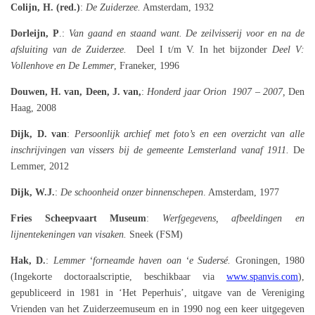
Colijn, H. (red.)
:
De Zuiderzee.
Amsterdam, 1932
Dorleijn, P
.:
Van gaand en staand want. De zeilvisserij voor en na de
afsluiting van
de Zuiderzee.
Deel I t/m V. In het bijzonder
Deel V:
Vollenhove en De Lemmer
, Franeker, 1996
Douwen, H. van, Deen, J. van,
:
Honderd jaar Orion 1907 – 2007,
Den
Haag, 2008
Dijk, D. van
:
Persoonlijk archief met foto’s en een overzicht van alle
inschrijvingen van vissers bij de gemeente Lemsterland vanaf 1911.
De
Lemmer, 2012
Dijk, W.J.
:
De schoonheid onzer binnenschepen
. Amsterdam, 1977
Fries Scheepvaart Museum
:
Werfgegevens, afbeeldingen en
lijnentekeningen van visaken.
Sneek (FSM)
Hak, D.
:
Lemmer ‘forneamde haven oan ‘e Sudersé.
Groningen, 1980
(Ingekorte doctoraalscriptie, beschikbaar via
www.spanvis.com
),
gepubliceerd in 1981 in ‘Het Peperhuis’, uitgave van de Vereniging
Vrienden van het Zuiderzeemuseum en in 1990 nog een keer uitgegeven