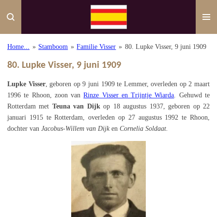
Ga
direct
naar
de
Home...
»
Stamboom
»
Familie Visser
»
80. Lupke Visser, 9 juni 1909
hoofdinhoud
80. Lupke Visser, 9 juni 1909
Lupke Visser
, geboren op 9 juni 1909 te Lemmer, overleden op 2 maart
1996 te Rhoon, zoon van
Rinze Visser en Trijntje Wiarda
. Gehuwd te
Rotterdam met
Teuna van Dijk
op 18 augustus 1937, geboren op 22
januari 1915 te Rotterdam, overleden op 27 augustus 1992 te Rhoon,
dochter van
Jacobus-Willem van Dijk
en
Cornelia Soldaat.