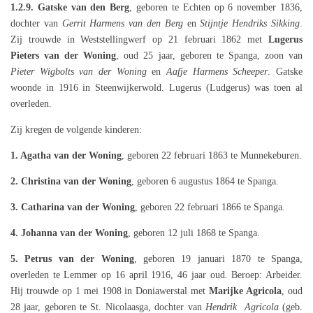
1.2.9.
Gatske van den Berg
, geboren te Echten op 6 november 1836,
dochter van
Gerrit Harmens van den Berg
en
Stijntje Hendriks Sikking
.
Zij trouwde in Weststellingwerf op 21 februari 1862 met
Lugerus
Pieters van der Woning
, oud 25 jaar, geboren te Spanga, zoon van
Pieter Wigbolts van der Woning
en
Aafje Harmens Scheeper
. Gatske
woonde in 1916 in Steenwijkerwold. Lugerus (Ludgerus) was toen al
overleden.
Zij kregen de volgende kinderen:
1. Agatha van der Woning
, geboren 22 februari 1863 te Munnekeburen.
2. Christina van der Woning
, geboren 6 augustus 1864 te Spanga.
3. Catharina van der Woning
, geboren 22 februari 1866 te Spanga.
4. Johanna van der Woning
, geboren 12 juli 1868 te Spanga.
5. Petrus van der Woning
, geboren 19 januari 1870 te Spanga,
overleden te Lemmer op 16 april 1916, 46 jaar oud. Beroep: Arbeider.
Hij trouwde op 1 mei 1908 in Doniawerstal met
Marijke Agricola
, oud
28 jaar, geboren te St. Nicolaasga, dochter van
Hendrik Agricola
(geb.