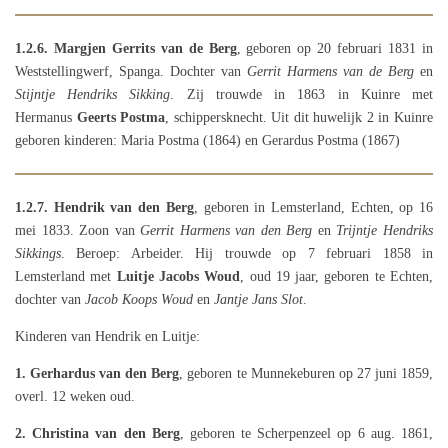
1.2.6.
Margjen Gerrits van de Berg
, geboren op 20 februari 1831 in
Weststellingwerf, Spanga. Dochter van
Gerrit Harmens van de Berg
en
Stijntje Hendriks Sikking
.
Zij trouwde in 1863 in Kuinre met
Hermanus
Geerts Postma
, schippersknecht. Uit dit huwelijk 2 in Kuinre
geboren kinderen: Maria Postma (1864) en Gerardus Postma (1867)
1.2.7.
Hendrik van den Berg
, geboren in Lemsterland, Echten, op 16
mei 1833. Zoon van
Gerrit Harmens van den Berg
en
Trijntje Hendriks
Sikkings
. Beroep: Arbeider. Hij trouwde op 7 februari 1858 in
Lemsterland met
Luitje Jacobs Woud
, oud 19 jaar, geboren te Echten,
dochter van
Jacob Koops Woud
en
Jantje Jans Slot
.
Kinderen van Hendrik en Luitje:
1. Gerhardus van den Berg
, geboren te Munnekeburen op 27 juni 1859,
overl. 12 weken oud.
2. Christina van den Berg
, geboren te Scherpenzeel op 6 aug. 1861,