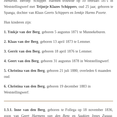
Hendriks
. Beroep: Schipper. Harmen trouwde op 10 februari 1871 in
Weststellingwerf met
Trijntje Klazes Schippers
, oud 25 jaar, geboren te
Spanga, dochter van
Klaas Geerts Schippers
en
Iemkje Harms Poorte
.
Hun kinderen zijn:
1. Ymkje van der Berg
, geboren 5 augustus 1871 te Munnekeburen.
2. Klaas van der Berg
, geboren 13 april 1873 te Lemmer.
3. Gerrit van den Berg
, geboren 18 april 1876 te Lemmer.
4. Geert van den Berg
, geboren 31 augustus 1878 in Weststellingwerf.
5. Christina van den Berg
, geboren 21 juli 1880, overleden 6 maanden
oud.
6. Christina van den Berg
, geboren 19 december 1883 in
Weststellingwerf.
1.3.1.
Inne van den Berg
, geboren te Follega op 18 november 1836,
zoon van
Geert Harmens van den Berg
en
Saakjen Innes Zwaga
.