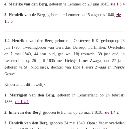
4. Marijke van den Berg
, geboren te Lemmer op 20 juni 1845,
zie 1.3.4
5. Hendrik van de Berg
, geboren te Lemmer op 15 augustus 1848,
zie
1.3.5
1.4.
Henrikus van den Berg
, geboren te Oosterzee, R.K. gedoopt op 23
juli 1795. Tweelingbroer van Gerardus. Beroep: Turfmaker. Overleden
op 7 mei 1840, 44 jaar oud, gehuwd. Hij trouwde, 39 jaar oud, in
Lemsterland op 26 april 1835 met
Grietje Innes Zwaga
, oud 27 jaar,
geboren te St. Nicolaasga, dochter van
Inne Pieters Zwaga
en
Popkje
Gosses
.
Kinderen uit dit huwelijk:
1. Marrigjen van den Berg
, geboren in Lemsterland op 24 februari
1836,
zie 1.4.1
2. Inne van den Berg
, geboren te Echten op 26 maart 1838,
zie 1.4.2
3. Hendrik van den Berg
, geboren 24 mei 1840. Opm.: Vader overleden