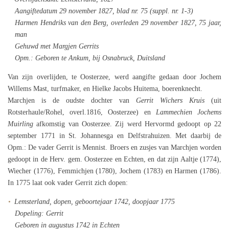
Aangiftedatum 29 november 1827, blad nr. 75 (suppl. nr. 1-3)
Harmen Hendriks van den Berg, overleden 29 november 1827, 75 jaar,
man
Gehuwd met Margjen Gerrits
Opm.: Geboren te Ankum, bij Osnabruck, Duitsland
Van zijn overlijden, te Oosterzee, werd aangifte gedaan door Jochem
Willems Mast, turfmaker, en Hielke Jacobs Huitema, boerenknecht.
Marchjen is de oudste dochter van
Gerrit Wichers Kruis
(uit
Rotsterhaule/Rohel, overl.1816, Oosterzee) en
Lammechien Jochems
Muirling
afkomstig van Oosterzee. Zij werd Hervormd gedoopt op 22
september 1771 in St. Johannesga en Delfstrahuizen. Met daarbij de
Opm.: De vader Gerrit is Mennist. Broers en zusjes van Marchjen worden
gedoopt in de Herv. gem. Oosterzee en Echten, en dat zijn Aaltje (1774),
Wiecher (1776), Femmichjen (1780), Jochem (1783) en Harmen (1786).
In 1775 laat ook vader Gerrit zich dopen:
Lemsterland, dopen, geboortejaar 1742, doopjaar 1775
Dopeling: Gerrit
Geboren in augustus 1742 in Echten