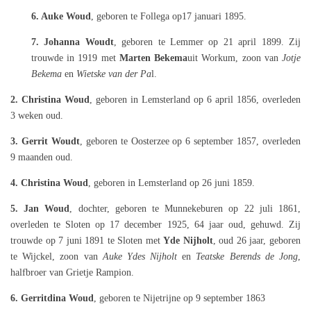
6. Auke Woud
, geboren te Follega op17 januari 1895.
7. Johanna Woudt
, geboren te Lemmer op 21 april 1899. Zij
trouwde in 1919 met
Marten Bekema
uit Workum, zoon van
Jotje
Bekema
en
Wietske van der Pa
l.
2. Christina Woud
, geboren in Lemsterland op 6 april 1856, overleden
3 weken oud.
3. Gerrit Woudt
, geboren te Oosterzee op 6 september 1857, overleden
9 maanden oud.
4. Christina Woud
, geboren in Lemsterland op 26 juni 1859.
5. Jan Woud
, dochter, geboren te Munnekeburen op 22 juli 1861,
overleden te Sloten op 17 december 1925, 64 jaar oud, gehuwd. Zij
trouwde op 7 juni 1891 te Sloten met
Yde Nijholt
, oud 26 jaar, geboren
te Wijckel, zoon van
Auke Ydes Nijholt
en
Teatske Berends de Jong
,
halfbroer van Grietje Rampion.
6. Gerritdina Woud
, geboren te Nijetrijne op 9 september 1863