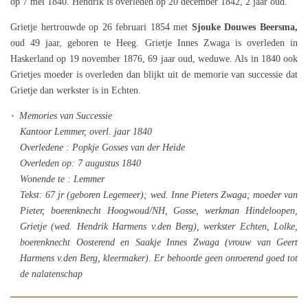
op 7 mei 1840. Hendrik is overleden op 20 december 1842, 2 jaar oud.
Grietje hertrouwde op 26 februari 1854 met
Sjouke Douwes Beersma,
oud 49 jaar, geboren te Heeg. Grietje Innes Zwaga is overleden in
Haskerland op 19 november 1876, 69 jaar oud, weduwe. Als in 1840 ook
Grietjes moeder is overleden dan blijkt uit de memorie van successie dat
Grietje dan werkster is in Echten.
Memories van Successie
Kantoor Lemmer, overl. jaar 1840
Overledene : Popkje Gosses van der Heide
Overleden op: 7 augustus 1840
Wonende te : Lemmer
Tekst: 67 jr (geboren Legemeer); wed. Inne Pieters Zwaga; moeder van
Pieter, boerenknecht Hoogwoud/NH, Gosse, werkman Hindeloopen,
Grietje (wed. Hendrik Harmens v.den Berg), werkster Echten, Lolke,
boerenknecht Oosterend en Saakje Innes Zwaga (vrouw van Geert
Harmens v.den Berg, kleermaker). Er behoorde geen onroerend goed tot
de nalatenschap