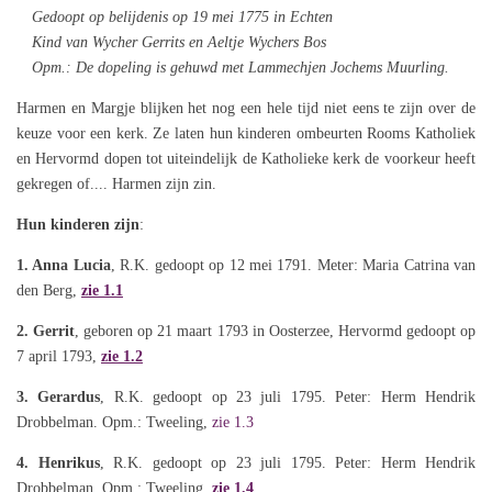
Gedoopt op belijdenis op 19 mei 1775 in Echten
Kind van Wycher Gerrits en Aeltje Wychers Bos
Opm.: De dopeling is gehuwd met Lammechjen Jochems Muurling.
Harmen en Margje blijken het nog een hele tijd niet eens te zijn over de
keuze voor een kerk. Ze laten hun kinderen ombeurten Rooms Katholiek
en Hervormd dopen tot uiteindelijk de Katholieke kerk de voorkeur heeft
gekregen of.... Harmen zijn zin.
Hun kinderen zijn
:
1. Anna Lucia
, R.K. gedoopt op 12 mei 1791. Meter: Maria Catrina van
den Berg,
zie 1.1
2. Gerrit
, geboren op 21 maart 1793 in Oosterzee, Hervormd gedoopt op
7 april 1793,
zie 1.2
3. Gerardus
, R.K. gedoopt op 23 juli 1795. Peter: Herm Hendrik
Drobbelman. Opm.: Tweeling,
zie 1.3
4. Henrikus
, R.K. gedoopt op 23 juli 1795. Peter: Herm Hendrik
Drobbelman. Opm.: Tweeling,
zie 1.4