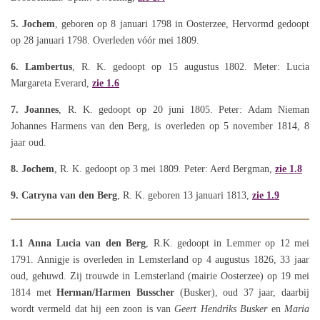
5. Jochem
, geboren op 8 januari 1798 in Oosterzee, Hervormd gedoopt
op 28 januari 1798. Overleden vóór mei 1809.
6. Lambertus
, R. K. gedoopt op 15 augustus 1802. Meter: Lucia
Margareta Everard,
zie 1.6
7. Joannes
, R. K. gedoopt op 20 juni 1805. Peter: Adam Nieman
Johannes Harmens van den Berg, is overleden op 5 november 1814, 8
jaar oud.
8. Jochem
, R. K. gedoopt op 3 mei 1809. Peter: Aerd Bergman,
zie 1.8
9. Catryna van den Berg
, R. K. geboren 13 januari 1813,
zie 1.9
1.1
Anna Lucia van den Berg
, R.K. gedoopt in Lemmer op 12 mei
1791. Annigje is overleden in Lemsterland op 4 augustus 1826, 33 jaar
oud, gehuwd. Zij trouwde in Lemsterland (mairie Oosterzee) op 19 mei
1814 met
Herman/Harmen Busscher
(Busker), oud 37 jaar, daarbij
wordt vermeld dat hij een zoon is van
Geert Hendriks Busker
en
Maria