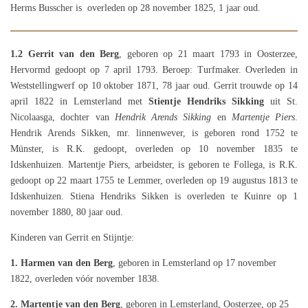
Herms Busscher is overleden op 28 november 1825, 1 jaar oud.
1.2
Gerrit van den Berg
, geboren op 21 maart 1793 in Oosterzee,
Hervormd gedoopt op 7 april 1793. Beroep: Turfmaker. Overleden in
Weststellingwerf op 10 oktober 1871, 78 jaar oud. Gerrit trouwde op 14
april 1822 in Lemsterland met
Stientje Hendriks Sikking
uit St.
Nicolaasga, dochter van
Hendrik Arends Sikking
en
Martentje Piers
.
Hendrik Arends Sikken, mr. linnenwever, is geboren rond 1752 te
Münster, is R.K. gedoopt, overleden op 10 november 1835 te
Idskenhuizen. Martentje Piers, arbeidster, is geboren te Follega, is R.K.
gedoopt op 22 maart 1755 te Lemmer, overleden op 19 augustus 1813 te
Idskenhuizen. Stiena Hendriks Sikken is overleden te Kuinre op 1
november 1880, 80 jaar oud.
Kinderen van Gerrit en Stijntje:
1. Harmen van den Berg
, geboren in Lemsterland op 17 november
1822, overleden vóór november 1838.
2. Martentje van den Berg
, geboren in Lemsterland, Oosterzee, op 25