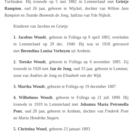
Turfmaker. Hij trouwde op 5 mei 1882 in Lemsterland met
Grietje
Rampion
, oud 26 jaar, geboren te Wijckel, dochter van
Willem Jans
Rampion
en
Teatske Beerends de Jong
, halfzus van Yde Nijholt.
Kinderen van Jacobus en Grietje:
1. Jacobus Woudt
, geboren in Follega op 9 april 1883, overleden
in Lemsterland op 29 dec. 1940. Hij was in 1918 getrouwd
met
Berendina Louisa Verheyen
uit Arnhem.
2. Teetske Woudt
, geboren te Follega op 6 november 1885. Zij
trouwde in 1920 met
Jan de Jong
, oud 33 jaar, geboren te Lemmer,
zoon van
Andries de Jo
ng en
Elisabeth van der Wijk
.
3. Martha Woudt
, geboren te Follega op 19 december 1887.
4. Wilhelmus Woudt
, geboren te Follega op 21 juli 1890. Hij
trouwde in 1919 in Lemsterland met
Johanna Maria Petronella
Pont
, oud 28 jaar, geboren te Arnhem, dochter van
Frederik Pont
en
Maria Hendrika Stegers
.
5. Christina Woud
, geboren 23 januari 1893.