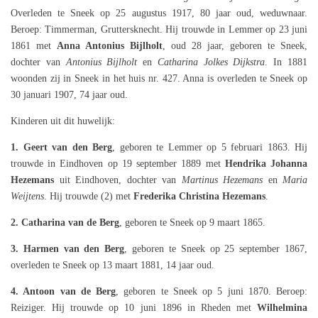
Overleden te Sneek op 25 augustus 1917, 80 jaar oud, weduwnaar.
Beroep: Timmerman, Gruttersknecht. Hij trouwde in Lemmer op 23 juni
1861 met
Anna Antonius Bijlholt
, oud 28 jaar, geboren te Sneek,
dochter van
Antonius Bijlholt
en
Catharina Jolkes Dijkstra
. In 1881
woonden zij in Sneek in het huis nr. 427. Anna is overleden te Sneek op
30 januari 1907, 74 jaar oud.
Kinderen uit dit huwelijk:
1. Geert van den Berg
, geboren te Lemmer op 5 februari 1863. Hij
trouwde in Eindhoven op 19 september 1889 met
Hendrika Johanna
Hezemans
uit Eindhoven, dochter van
Martinus Hezemans
en
Maria
Weijtens
. Hij trouwde (2) met
Frederika Christina Hezemans
.
2. Catharina van de Berg
, geboren te Sneek op 9 maart 1865.
3. Harmen van den Berg
, geboren te Sneek op 25 september 1867,
overleden te Sneek op 13 maart 1881, 14 jaar oud.
4. Antoon van de Berg
, geboren te Sneek op 5 juni 1870. Beroep:
Reiziger. Hij trouwde op 10 juni 1896 in Rheden met
Wilhelmina