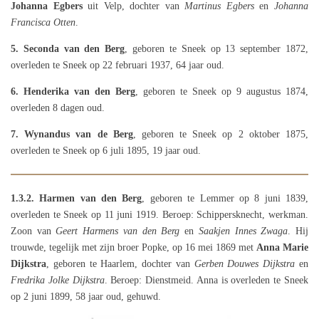
Johanna Egbers
uit Velp, dochter van
Martinus Egbers
en
Johanna
Francisca Otten
.
5. Seconda van den Berg
, geboren te Sneek op 13 september 1872,
overleden te Sneek op 22 februari 1937, 64 jaar oud.
6. Henderika van den Berg
, geboren te Sneek op 9 augustus 1874,
overleden 8 dagen oud.
7. Wynandus van de Berg
, geboren te Sneek op 2 oktober 1875,
overleden te Sneek op 6 juli 1895, 19 jaar oud.
1.3.2.
Harmen van den Berg
, geboren te Lemmer op 8 juni 1839,
overleden te Sneek op 11 juni 1919. Beroep: Schippersknecht, werkman.
Zoon van
Geert Harmens van den Berg
en
Saakjen Innes Zwaga
. Hij
trouwde, tegelijk met zijn broer Popke, op 16 mei 1869 met
Anna Marie
Dijkstra
, geboren te Haarlem, dochter van
Gerben Douwes Dijkstra
en
Fredrika Jolke Dijkstra
. Beroep: Dienstmeid. Anna is overleden te Sneek
op 2 juni 1899, 58 jaar oud, gehuwd.