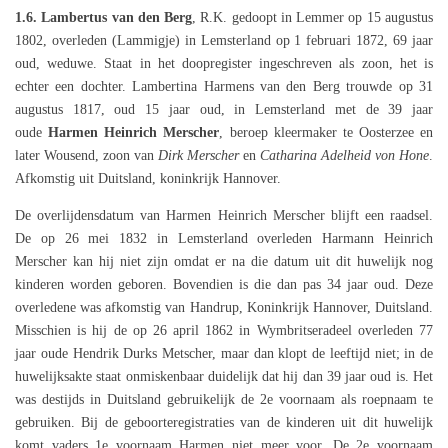
1.6.
Lambertus van den Berg
, R.K. gedoopt in Lemmer op 15 augustus
1802, overleden (Lammigje) in Lemsterland op 1 februari 1872, 69 jaar
oud, weduwe. Staat in het doopregister ingeschreven als zoon, het is
echter een dochter. Lambertina Harmens van den Berg trouwde op 31
augustus 1817, oud 15 jaar oud, in Lemsterland met de 39 jaar
oude
Harmen Heinrich Merscher
, beroep kleermaker te Oosterzee en
later Wousend, zoon van
Dirk Merscher
en
Catharina Adelheid von Hone
.
Afkomstig uit Duitsland, koninkrijk Hannover.
De overlijdensdatum van Harmen Heinrich Merscher blijft een raadsel.
De op 26 mei 1832 in Lemsterland overleden Harmann Heinrich
Merscher kan hij niet zijn omdat er na die datum uit dit huwelijk nog
kinderen worden geboren. Bovendien is die dan pas 34 jaar oud. Deze
overledene was afkomstig van Handrup, Koninkrijk Hannover, Duitsland.
Misschien is hij de op 26 april 1862 in Wymbritseradeel overleden 77
jaar oude Hendrik Durks Metscher, maar dan klopt de leeftijd niet; in de
huwelijksakte staat onmiskenbaar duidelijk dat hij dan 39 jaar oud is. Het
was destijds in Duitsland gebruikelijk de 2e voornaam als roepnaam te
gebruiken. Bij de geboorteregistraties van de kinderen uit dit huwelijk
komt vaders 1e voornaam Harmen niet meer voor. De 2e voornaam