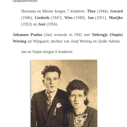
tabaksbewerker.
Hermana en Meinte kregen 7 kinderen:
Theo
(1944),
Gerard
(1946),
Liesbeth
(1947),
Wies
(1949),
Jan
(1951),
Marijke
(1952) en
Jozé
(1956).
Johannes Poulus
(Jan) trouwde in 1942 met
Siebregje (Siepie)
Wetting
uit Wijtgaard, dochter van
Jozef Wetting
en
Sytske Adema
.
Jan en Siepie kregen 6 kinderen.