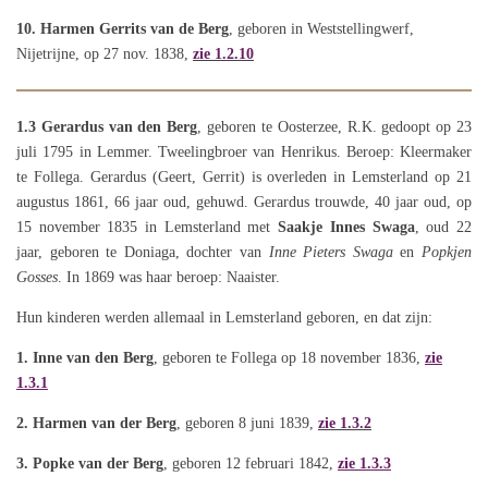
10. Harmen Gerrits van de Berg
, geboren in Weststellingwerf,
Nijetrijne, op 27 nov. 1838,
zie 1.2.10
1.3
Gerardus van den Berg
, geboren te Oosterzee, R.K. gedoopt op 23
juli 1795 in Lemmer. Tweelingbroer van Henrikus. Beroep: Kleermaker
te Follega. Gerardus (Geert, Gerrit) is overleden in Lemsterland op 21
augustus 1861, 66 jaar oud, gehuwd. Gerardus trouwde, 40 jaar oud, op
15 november 1835 in Lemsterland met
Saakje Innes Swaga
, oud 22
jaar, geboren te Doniaga, dochter van
Inne Pieters Swaga
en
Popkjen
Gosses
. In 1869 was haar beroep: Naaister.
Hun kinderen werden allemaal in Lemsterland geboren, en dat zijn:
1. Inne van den Berg
, geboren te Follega op 18 november 1836,
zie
1.3.1
2. Harmen van der Berg
, geboren 8 juni 1839,
zie 1.3.2
3. Popke van der Berg
, geboren 12 februari 1842,
zie 1.3.3