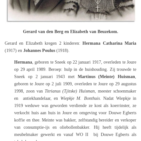
Gerard van den Berg en Elizabeth van Beuzekom.
Gerard en Elizabeth kregen 2 kinderen:
Hermana Catharina Maria
(1917) en
Johannes Poulus
(1918).
Hermana
, geboren te Sneek op 22 januari 1917, overleden te Joure
op 29 april 1989. Beroep: hulp in de huishouding. Zij trouwde te
Sneek op 2 januari 1943 met
Martinus (Meinte) Huisman
,
geboren te Joure op 2 juli 1909, overleden te Joure op 29 augustus
1998, zoon van
Titrianus (Tjitske) Huisman
, meester schoenmaker
en antiekhandelaar, en
Wiepkje M. Bonthuis
. Nadat Wiepkje in
1919 weduwe was geworden verdiende ze kost als koerrinster, ze
verkocht huis aan huis in Joure en omgeving voor Douwe Egberts
koffie en thee. Meinte was bakker, zelfstandig bereider en verkoper
van consumptie-ijs en oliebollenbakker. Hij heeft tijdelijk als
meubelmaker gewerkt en vanaf WO II bij Douwe Egberts als