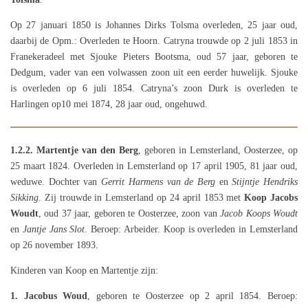
Op 27 januari 1850 is Johannes Dirks Tolsma overleden, 25 jaar oud,
daarbij de Opm.: Overleden te Hoorn. Catryna trouwde op 2 juli 1853 in
Franekeradeel met Sjouke Pieters Bootsma, oud 57 jaar, geboren te
Dedgum, vader van een volwassen zoon uit een eerder huwelijk. Sjouke
is overleden op 6 juli 1854. Catryna’s zoon Durk is overleden te
Harlingen op10 mei 1874, 28 jaar oud, ongehuwd.
1.2.2.
Martentje van den Berg
, geboren in Lemsterland, Oosterzee, op
25 maart 1824. Overleden in Lemsterland op 17 april 1905, 81 jaar oud,
weduwe. Dochter van
Gerrit Harmens van de Berg
en
Stijntje Hendriks
Sikking
. Zij trouwde in Lemsterland op 24 april 1853 met
Koop Jacobs
Woudt
, oud 37 jaar, geboren te Oosterzee, zoon van
Jacob Koops Woudt
en
Jantje Jans Slot
. Beroep: Arbeider. Koop is overleden in Lemsterland
op 26 november 1893.
Kinderen van Koop en Martentje zijn:
1. Jacobus Woud
, geboren te Oosterzee op 2 april 1854. Beroep: