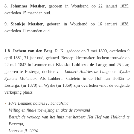
8. Johannes Metsker
, geboren in Woudsend op 22 januari 1835,
overleden 15 maanden oud.
9. Sjoukje Metsker
, geboren in Woudsend op 16 januari 1838,
overleden 11 maanden oud.
1.8.
Jochem van den Berg
, R. K. gedoopt op 3 mei 1809, overleden 9
april 1881, 71 jaar oud, gehuwd. Beroep: kleermaker. Jochem trouwde op
22 mei 1842 in Lemmer met
Klaaske Lubberts de Lange
, oud 25 jaar,
geboren te Eesterga, dochter van
Lubbert Andries de Lange
en
Wytske
Sybrens Molenaar
. Als Lubbert, kastelein in de Hof fan Hollān te
Eesterga, (in 1870) en Wyske (in 1869) zijn overleden vindt de volgende
verkoping plaats:
1871 Lemmer, notaris F. Schaafsma
Veiling en finale toewijzing en akte de command
Betreft de verkoop van het huis met herberg Het Hof van Holland te
Eesterga,
koopsom fl. 2094