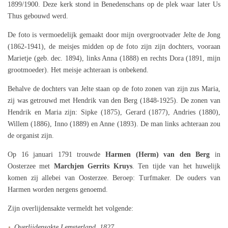
1899/1900. Deze kerk stond in Benedenschans op de plek waar later Us
Thus gebouwd werd.
De foto is vermoedelijk gemaakt door mijn overgrootvader Jelte de Jong
(1862-1941), de meisjes midden op de foto zijn zijn dochters, vooraan
Marietje (geb. dec. 1894), links Anna (1888) en rechts Dora (1891, mijn
grootmoeder). Het meisje achteraan is onbekend.
Behalve de dochters van Jelte staan op de foto zonen van zijn zus Maria,
zij was getrouwd met Hendrik van den Berg (1848-1925). De zonen van
Hendrik en Maria zijn: Sipke (1875), Gerard (1877), Andries (1880),
Willem (1886), Inno (1889) en Anne (1893). De man links achteraan zou
de organist zijn.
Op 16 januari 1791 trouwde
Harmen (Herm) van den Berg
in
Oosterzee met
Marchjen Gerrits Kruys
. Ten tijde van het huwelijk
komen zij allebei van Oosterzee. Beroep: Turfmaker. De ouders van
Harmen worden nergens genoemd.
Zijn overlijdensakte vermeldt het volgende:
Overlijdensakte Lemsterland, 1827