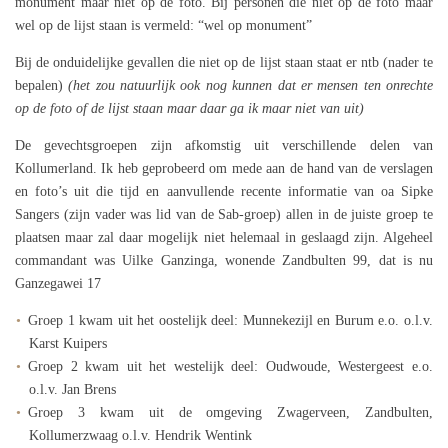
monument maar niet op de foto. Bij personen die niet op de foto maar
wel op de lijst staan is vermeld: “wel op monument”
Bij de onduidelijke gevallen die niet op de lijst staan staat er ntb (nader te
bepalen)
(het zou natuurlijk ook nog kunnen dat er mensen ten onrechte
op de foto of de lijst staan maar daar ga ik maar niet van uit)
De gevechtsgroepen zijn afkomstig uit verschillende delen van
Kollumerland. Ik heb geprobeerd om mede aan de hand van de verslagen
en foto’s uit die tijd en aanvullende recente informatie van oa Sipke
Sangers (zijn vader was lid van de Sab-groep) allen in de juiste groep te
plaatsen maar zal daar mogelijk niet helemaal in geslaagd zijn. Algeheel
commandant was Uilke Ganzinga, wonende Zandbulten 99, dat is nu
Ganzegawei 17
Groep 1 kwam uit het oostelijk deel: Munnekezijl en Burum e.o. o.l.v.
Karst Kuipers
Groep 2 kwam uit het westelijk deel: Oudwoude, Westergeest e.o.
o.l.v. Jan Brens
Groep 3 kwam uit de omgeving Zwagerveen, Zandbulten,
Kollumerzwaag o.l.v. Hendrik Wentink