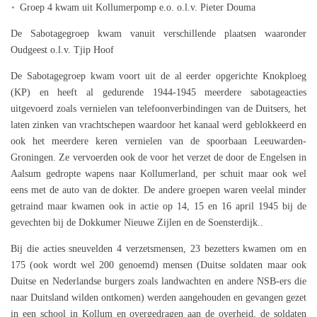
Groep 4 kwam uit Kollumerpomp e.o. o.l.v. Pieter Douma
De Sabotagegroep kwam vanuit verschillende plaatsen waaronder
Oudgeest o.l.v. Tjip Hoof
De Sabotagegroep kwam voort uit de al eerder opgerichte Knokploeg
(KP) en heeft al gedurende 1944-1945 meerdere sabotageacties
uitgevoerd zoals vernielen van telefoonverbindingen van de Duitsers, het
laten zinken van vrachtschepen waardoor het kanaal werd geblokkeerd en
ook het meerdere keren vernielen van de spoorbaan Leeuwarden-
Groningen. Ze vervoerden ook de voor het verzet de door de Engelsen in
Aalsum gedropte wapens naar Kollumerland, per schuit maar ook wel
eens met de auto van de dokter. De andere groepen waren veelal minder
getraind maar kwamen ook in actie op 14, 15 en 16 april 1945 bij de
gevechten bij de Dokkumer Nieuwe Zijlen en de Soensterdijk..
Bij die acties sneuvelden 4 verzetsmensen, 23 bezetters kwamen om en
175 (ook wordt wel 200 genoemd) mensen (Duitse soldaten maar ook
Duitse en Nederlandse burgers zoals landwachten en andere NSB-ers die
naar Duitsland wilden ontkomen) werden aangehouden en gevangen gezet
in een school in Kollum en overgedragen aan de overheid, de soldaten