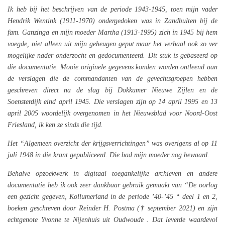
Ik heb bij het beschrijven van de periode 1943-1945, toen mijn vader
Hendrik Wentink (1911-1970) ondergedoken was in Zandbulten bij de
fam. Ganzinga en mijn moeder Martha (1913-1995) zich in 1945 bij hem
voegde, niet alleen uit mijn geheugen geput maar het verhaal ook zo ver
mogelijke nader onderzocht en gedocumenteerd. Dit stuk is gebaseerd op
die documentatie. Mooie originele gegevens konden worden ontleend aan
de verslagen die de commandanten van de gevechtsgroepen hebben
geschreven direct na de slag bij Dokkumer Nieuwe Zijlen en de
Soensterdijk eind april 1945. Die verslagen zijn op 14 april 1995 en 13
april 2005 woordelijk overgenomen in het Nieuwsblad voor Noord-Oost
Friesland, ik ken ze sinds die tijd.
Het “Algemeen overzicht der krijgsverrichtingen” was overigens al op 11
juli 1948 in die krant gepubliceerd. Die had mijn moeder nog bewaard.
Behalve opzoekwerk in digitaal toegankelijke archieven en andere
documentatie heb ik ook zeer dankbaar gebruik gemaakt van “De oorlog
een gezicht gegeven, Kollumerland in de periode ’40-’45 “ deel 1 en 2,
boeken geschreven door Reinder H. Postma (
†
september
2021) en zijn
echtgenote Yvonne te Nijenhuis uit Oudwoude . Dat leverde waardevol