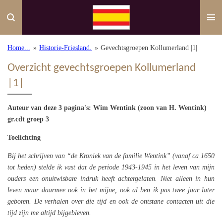
Ga
direct
naar
de
Home...
»
Historie-Friesland.
»
Gevechtsgroepen Kollumerland |1|
hoofdinhoud
Overzicht gevechtsgroepen Kollumerland
|1|
Auteur van deze 3 pagina's: Wim Wentink (zoon van H. Wentink)
gr.cdt groep 3
Toelichting
Bij het schrijven van “de Kroniek van de familie Wentink” (vanaf ca 1650
tot heden) stelde ik vast dat de periode 1943-1945 in het leven van mijn
ouders een onuitwisbare indruk heeft achtergelaten. Niet alleen in hun
leven maar daarmee ook in het mijne, ook al ben ik pas twee jaar later
geboren.
De verhalen over die tijd en ook de ontstane contacten uit die
tijd zijn me altijd bijgebleven.