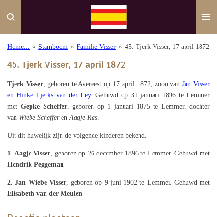
Ga
direct
naar
de
Home...
»
Stamboom
»
Familie Visser
»
45. Tjerk Visser, 17 april 1872
hoofdinhoud
45. Tjerk Visser, 17 april 1872
Tjerk Visser
, geboren te Avereest op 17 april 1872, zoon van
Jan Visser
en Hinke Tjerks van der Ley
. Gehuwd op 31 januari 1896 te Lemmer
met
Gepke Scheffer
, geboren op 1 januari 1875 te Lemmer, dochter
van
Wiebe Scheffer
en
Aagje Ras
.
Uit dit huwelijk zijn de volgende kinderen bekend.
1. Aagje Visser
, geboren op 26 december 1896 te Lemmer. Gehuwd met
Hendrik Peggeman
2. Jan Wiebe Visser
, geboren op 9 juni 1902 te Lemmer. Gehuwd met
Elisabeth van der Meulen