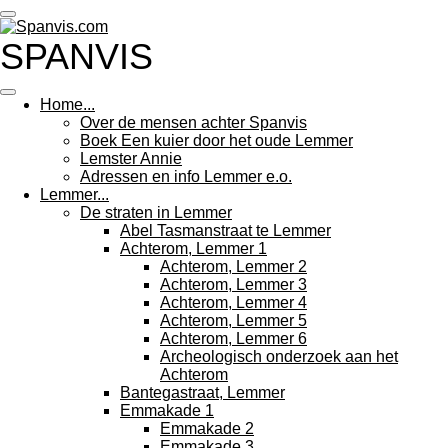
Ga
direct
SPANVIS
naar
de
hoofdinhoud
Home...
Over de mensen achter Spanvis
Boek Een kuier door het oude Lemmer
Lemster Annie
Adressen en info Lemmer e.o.
Lemmer...
De straten in Lemmer
Abel Tasmanstraat te Lemmer
Achterom, Lemmer 1
Achterom, Lemmer 2
Achterom, Lemmer 3
Achterom, Lemmer 4
Achterom, Lemmer 5
Achterom, Lemmer 6
Archeologisch onderzoek aan het
Achterom
Bantegastraat, Lemmer
Emmakade 1
Emmakade 2
Emmakade 3