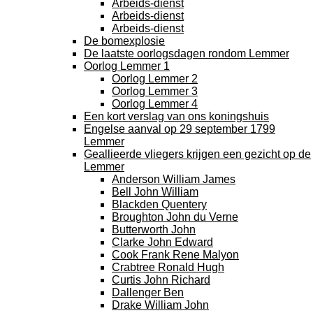
Arbeids-dienst
Arbeids-dienst
Arbeids-dienst
De bomexplosie
De laatste oorlogsdagen rondom Lemmer
Oorlog Lemmer 1
Oorlog Lemmer 2
Oorlog Lemmer 3
Oorlog Lemmer 4
Een kort verslag van ons koningshuis
Engelse aanval op 29 september 1799
Lemmer
Geallieerde vliegers krijgen een gezicht op de
Lemmer
Anderson William James
Bell John William
Blackden Quentery
Broughton John du Verne
Butterworth John
Clarke John Edward
Cook Frank Rene Malyon
Crabtree Ronald Hugh
Curtis John Richard
Dallenger Ben
Drake William John