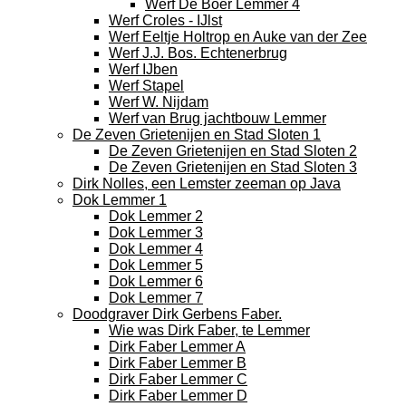
Werf De Boer Lemmer 4
Werf Croles - IJlst
Werf Eeltje Holtrop en Auke van der Zee
Werf J.J. Bos. Echtenerbrug
Werf IJben
Werf Stapel
Werf W. Nijdam
Werf van Brug jachtbouw Lemmer
De Zeven Grietenijen en Stad Sloten 1
De Zeven Grietenijen en Stad Sloten 2
De Zeven Grietenijen en Stad Sloten 3
Dirk Nolles, een Lemster zeeman op Java
Dok Lemmer 1
Dok Lemmer 2
Dok Lemmer 3
Dok Lemmer 4
Dok Lemmer 5
Dok Lemmer 6
Dok Lemmer 7
Doodgraver Dirk Gerbens Faber.
Wie was Dirk Faber, te Lemmer
Dirk Faber Lemmer A
Dirk Faber Lemmer B
Dirk Faber Lemmer C
Dirk Faber Lemmer D