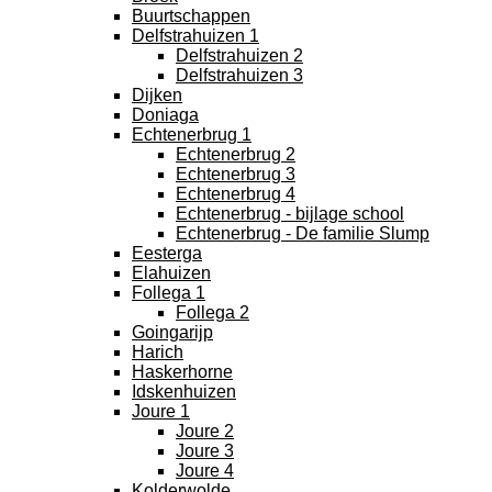
Buurtschappen
Delfstrahuizen 1
Delfstrahuizen 2
Delfstrahuizen 3
Dijken
Doniaga
Echtenerbrug 1
Echtenerbrug 2
Echtenerbrug 3
Echtenerbrug 4
Echtenerbrug - bijlage school
Echtenerbrug - De familie Slump
Eesterga
Elahuizen
Follega 1
Follega 2
Goingarijp
Harich
Haskerhorne
Idskenhuizen
Joure 1
Joure 2
Joure 3
Joure 4
Kolderwolde