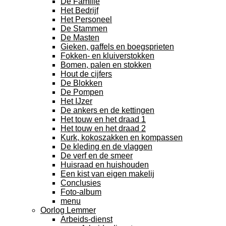
De Familie
Het Bedrijf
Het Personeel
De Stammen
De Masten
Gieken, gaffels en boegsprieten
Fokken- en kluiverstokken
Bomen, palen en stokken
Hout de cijfers
De Blokken
De Pompen
Het IJzer
De ankers en de kettingen
Het touw en het draad 1
Het touw en het draad 2
Kurk, kokoszakken en kompassen
De kleding en de vlaggen
De verf en de smeer
Huisraad en huishouden
Een kist van eigen makelij
Conclusies
Foto-album
menu
Oorlog Lemmer
Arbeids-dienst