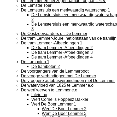
De Lemmer en het zogenaamde “onjaar 1748”
De Lemster Toer
De Lemstersluis een merkwaardig waterschap 1
De Lemstersluis een merkwaardig waterschap
2
De Lemstersluis een merkwaardig waterschap
3
De Oostzeevaarders uit De Lemmer
De tram Lemmer-Joure, het ontstaan van de tramlijn
De tram Lemmer -Afbeeldingen 1
De tram Lemmer -Afbeeldingen 2
De tram Lemmer -Afbeeldingen 3
De tram Lemmer -Afbeeldingen 4
De tramboten 1
De tramboten 2
De voorgangers van de Lemmerboot
De vroege verbindingen met De Lemmer
De vroegere autobusverbindingen met De Lemmer
De watervloed van 1825 te Lemmer e.o.
De werf werven te Lemmer e.o
Inleiding
Werf Cornelis Poppesz Bakker
Werf De Boer Lemmer 1
Werf De Boer Lemmer 2
Werf De Boer Lemmer 3