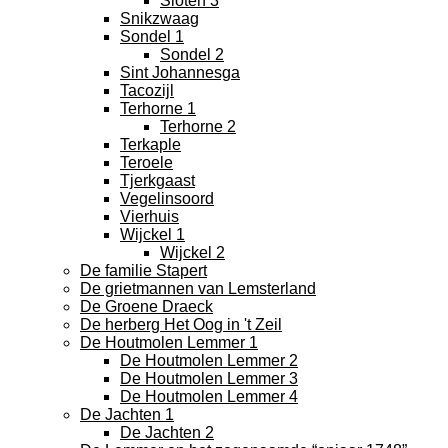
Sloten 3
Snikzwaag
Sondel 1
Sondel 2
Sint Johannesga
Tacozijl
Terhorne 1
Terhorne 2
Terkaple
Teroele
Tjerkgaast
Vegelinsoord
Vierhuis
Wijckel 1
Wijckel 2
De familie Stapert
De grietmannen van Lemsterland
De Groene Draeck
De herberg Het Oog in 't Zeil
De Houtmolen Lemmer 1
De Houtmolen Lemmer 2
De Houtmolen Lemmer 3
De Houtmolen Lemmer 4
De Jachten 1
De Jachten 2