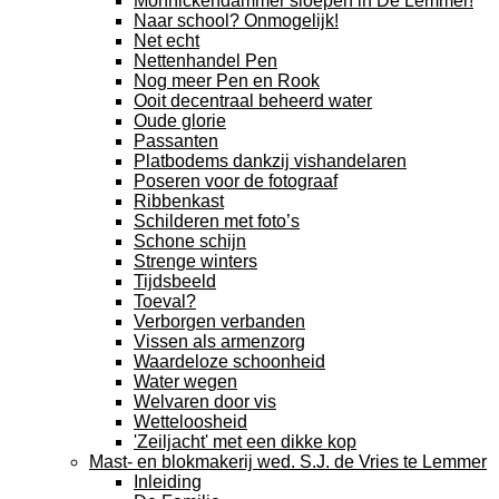
Monnickendammer sloepen in De Lemmer!
Naar school? Onmogelijk!
Net echt
Nettenhandel Pen
Nog meer Pen en Rook
Ooit decentraal beheerd water
Oude glorie
Passanten
Platbodems dankzij vishandelaren
Poseren voor de fotograaf
Ribbenkast
Schilderen met foto’s
Schone schijn
Strenge winters
Tijdsbeeld
Toeval?
Verborgen verbanden
Vissen als armenzorg
Waardeloze schoonheid
Water wegen
Welvaren door vis
Wetteloosheid
'Zeiljacht' met een dikke kop
Mast- en blokmakerij wed. S.J. de Vries te Lemmer
Inleiding