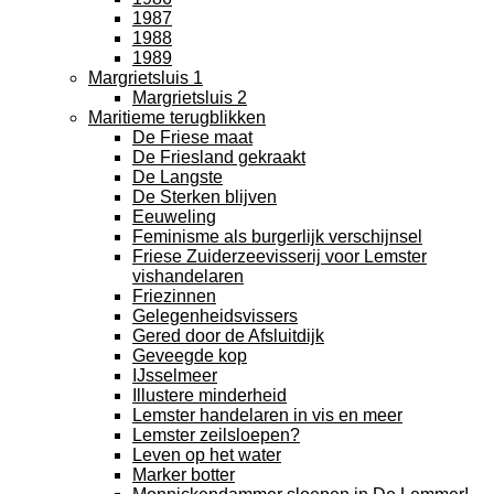
1987
1988
1989
Margrietsluis 1
Margrietsluis 2
Maritieme terugblikken
De Friese maat
De Friesland gekraakt
De Langste
De Sterken blijven
Eeuweling
Feminisme als burgerlijk verschijnsel
Friese Zuiderzeevisserij voor Lemster
vishandelaren
Friezinnen
Gelegenheidsvissers
Gered door de Afsluitdijk
Geveegde kop
IJsselmeer
Illustere minderheid
Lemster handelaren in vis en meer
Lemster zeilsloepen?
Leven op het water
Marker botter