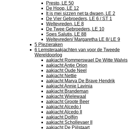
Presto, LE 50
De Hoop, LE 12
It is mei sizzen net ta dwaen, LE 2
De Vier Gebroeders, LE 6 / ST 1
Weltevreden, LE 8
De Twee Gebroeders, LE 10
Spes Salutis, LE 88
Weltevreden/ Margaretha LE 8/ LE 9
5 Plezieraken
6 Lemsteraakjachten van voor de Tweede
Wereldoorlog
aakjacht Rommerswael De Witte Walvis
aakjacht Antje Orion
aakjacht Oude Neel
aakjacht Nettie
aakjacht Marva De Brave Hendrik
aakjacht Annie Lavinia
aakjacht Brandeman
aakjacht Wielewaal
aakjacht Groote Beer
aakjacht Alcedo I
aakjacht Alcedo II
aakjacht Dolfijn
aakjacht Schollevaer II
aakjacht De Pijlstaart