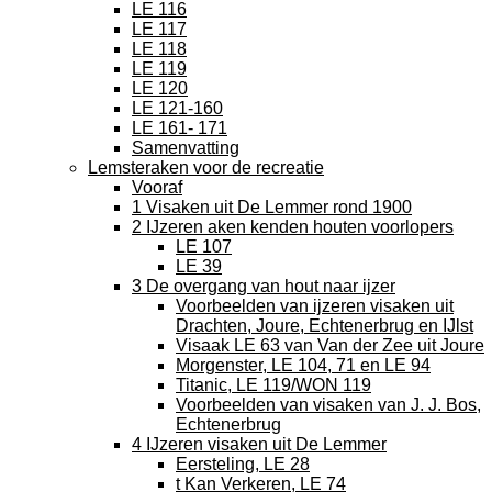
LE 116
LE 117
LE 118
LE 119
LE 120
LE 121-160
LE 161- 171
Samenvatting
Lemsteraken voor de recreatie
Vooraf
1 Visaken uit De Lemmer rond 1900
2 IJzeren aken kenden houten voorlopers
LE 107
LE 39
3 De overgang van hout naar ijzer
Voorbeelden van ijzeren visaken uit
Drachten, Joure, Echtenerbrug en IJlst
Visaak LE 63 van Van der Zee uit Joure
Morgenster, LE 104, 71 en LE 94
Titanic, LE 119/WON 119
Voorbeelden van visaken van J. J. Bos,
Echtenerbrug
4 IJzeren visaken uit De Lemmer
Eersteling, LE 28
t Kan Verkeren, LE 74