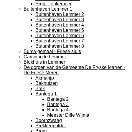
Brug Tjeukemeer
Buitenhaven Lemmer 1
Buitenhaven Lemmer 2
Buitenhaven Lemmer 3
Buitenhaven Lemmer 4
Buitenhaven Lemmer 5
Buitenhaven Lemmer 6
Buitenhaven Lemmer 7
Buitenhaven Lemmer 8
Buma-gemaal - Friese sluis
Camping te Lemmer
Blokhuis in Lemmer
De dorpen van de Gemeente De Fryske Marren -
De Friese Meren
Akmarijp
Bakhuizen
Balk
Bantega 1
Bantega 2
Bantega 3
Bantega 4
Meester Dille Wijma
Boornzwaag
Brekkenpolder
Broek