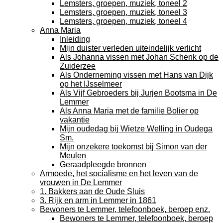
Lemsters, groepen, muziek, toneel 2
Lemsters, groepen, muziek, toneel 3
Lemsters, groepen, muziek, toneel 4
Anna Maria
Inleiding
Mijn duister verleden uiteindelijk verlicht
Als Johanna vissen met Johan Schenk op de
Zuiderzee
Als Onderneming vissen met Hans van Dijk
op het IJsselmeer
Als Vijf Gebroeders bij Jurjen Bootsma in De
Lemmer
Als Anna Maria met de familie Bolier op
vakantie
Mijn oudedag bij Wietze Welling in Oudega
Sm.
Mijn onzekere toekomst bij Simon van der
Meulen
Geraadpleegde bronnen
Armoede, het socialisme en het leven van de
vrouwen in De Lemmer
1. Bakkers aan de Oude Sluis
3. Rijk en arm in Lemmer in 1861
Bewoners te Lemmer, telefoonboek, beroep enz.
Bewoners te Lemmer, telefoonboek, beroep