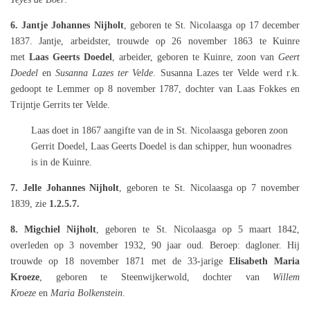
6. Jantje Johannes Nijholt
,
geboren te St. Nicolaasga op 17 december
1837. Jantje, arbeidster, trouwde op 26 november 1863 te Kuinre
met
Laas Geerts Doedel
, arbeider, geboren te Kuinre, zoon van
Geert
Doedel
en
Susanna Lazes ter Velde
. Susanna Lazes ter Velde werd r.k.
gedoopt te Lemmer op 8 november 1787, dochter van Laas Fokkes en
Trijntje Gerrits ter Velde.
Laas doet in 1867 aangifte van de in St. Nicolaasga geboren zoon
Gerrit Doedel, Laas Geerts Doedel is dan schipper, hun woonadres
is in de Kuinre.
7. Jelle Johannes Nijholt
, geboren te St. Nicolaasga op 7 november
1839, zie
1.2.5.7.
8. Migchiel Nijholt
, geboren te St. Nicolaasga op 5 maart 1842,
overleden op 3 november 1932, 90 jaar oud. Beroep: dagloner. Hij
trouwde op 18 november 1871 met de 33-jarige
Elisabeth Maria
Kroeze
, geboren te Steenwijkerwold, dochter van
Willem
Kroeze
en
Maria Bolkenstein
.