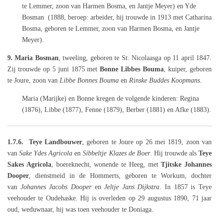
te Lemmer, zoon van Harmen Bosma, en Jantje Meyer) en Yde
Bosman (1888, beroep: arbeider, hij trouwde in 1913 met Catharina
Bosma, geboren te Lemmer, zoon van Harmen Bosma, en Jantje
Meyer).
9. Maria Bosman
, tweeling, geboren te St. Nicolaasga op 11 april 1847.
Zij trouwde op 5 juni 1875 met
Bonne Libbes Bouma
, kuiper, geboren
te Joure, zoon van
Libbe Bonnes Bouma
en
Rinske Buddes Koopmans
.
Maria (Marijke) en Bonne kregen de volgende kinderen: Regina
(1876),
Libbe (1877),
Fenne (1879), Berber (1881) en Afke (1883).
1.7.6. Teye Landbouwer
, geboren te Joure op 26 mei 1819, zoon van
van
Sake Ydes Agricola
en
Sibbeltje Klazes de Boer
. Hij trouwde als
Teye
Sakes Agricola
, boereknecht, wonende te Heeg, met
Tjitske Johannes
Dooper
, dienstmeid in de Hommerts, geboren te Workum, dochter
van
Johannes Jacobs Dooper
en
Jeltje Jans Dijkstra
. In 1857 is Teye
veehouder te Oudehaske. Hij is overleden op 29 augustus 1890, 71 jaar
oud, weduwnaar, hij was toen veehouder te Doniaga.