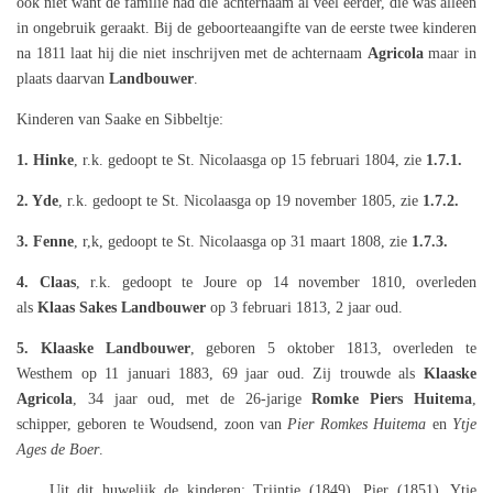
ook niet want de familie had die achternaam al veel eerder, die was alleen
in ongebruik geraakt. Bij de geboorteaangifte van de eerste twee kinderen
na 1811 laat hij die niet inschrijven met de achternaam
Agricola
maar in
plaats daarvan
Landbouwer
.
Kinderen van Saake en Sibbeltje:
1. Hinke
, r.k. gedoopt te St. Nicolaasga op 15 februari 1804, zie
1.7.1.
2. Yde
, r.k. gedoopt te St. Nicolaasga op 19 november 1805, zie
1.7.2.
3. Fenne
, r,k, gedoopt te St. Nicolaasga op 31 maart 1808, zie
1.7.3.
4. Claas
, r.k. gedoopt te Joure op 14 november 1810, overleden
als
Klaas Sakes Landbouwer
op 3 februari 1813, 2 jaar oud.
5. Klaaske Landbouwer
, geboren 5 oktober 1813, overleden te
Westhem op 11 januari 1883, 69 jaar oud. Zij trouwde als
Klaaske
Agricola
, 34 jaar oud, met de 26-jarige
Romke Piers Huitema
,
schipper, geboren te Woudsend, zoon van
Pier Romkes Huitema
en
Ytje
Ages de Boer
.
Uit dit huwelijk de kinderen: Trijntje (1849), Pier (1851), Ytje