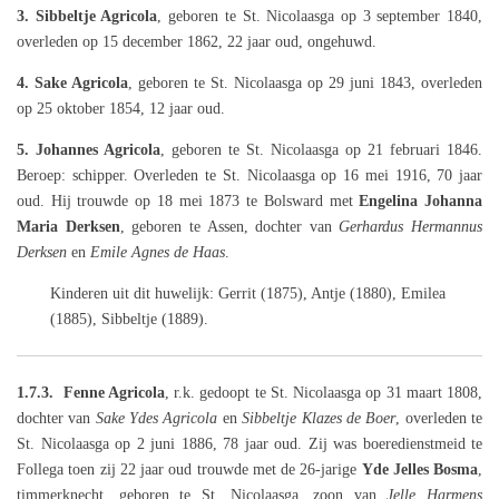
3. Sibbeltje Agricola
, geboren te St. Nicolaasga op 3 september 1840,
overleden op 15 december 1862, 22 jaar oud, ongehuwd.
4. Sake Agricola
, geboren te St. Nicolaasga op 29 juni 1843, overleden
op 25 oktober 1854, 12 jaar oud.
5. Johannes Agricola
, geboren te St. Nicolaasga op 21 februari 1846.
Beroep: schipper. Overleden te St. Nicolaasga op 16 mei 1916, 70 jaar
oud. Hij trouwde op 18 mei 1873 te Bolsward met
Engelina Johanna
Maria Derksen
, geboren te Assen, dochter van
Gerhardus Hermannus
Derksen
en
Emile Agnes de Haas
.
Kinderen uit dit huwelijk: Gerrit (1875), Antje (1880), Emilea
(1885), Sibbeltje (1889).
1.7.3. Fenne Agricola
, r.k. gedoopt te St. Nicolaasga op 31 maart 1808,
dochter van
Sake Ydes Agricola
en
Sibbeltje Klazes de Boer
, overleden te
St. Nicolaasga op 2 juni 1886, 78 jaar oud. Zij was boeredienstmeid te
Follega toen zij 22 jaar oud trouwde met de 26-jarige
Yde
Jelles Bosma
,
timmerknecht, geboren te St. Nicolaasga, zoon
van
Jelle Harmens