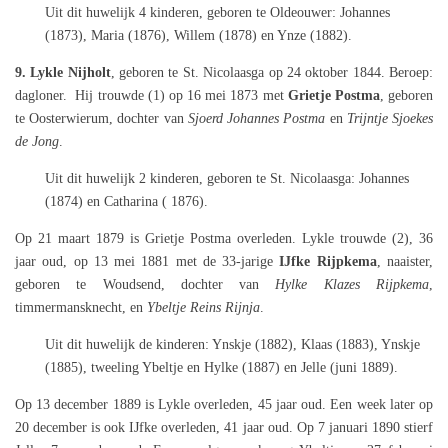
Uit dit huwelijk 4 kinderen, geboren te Oldeouwer: Johannes
(1873), Maria (1876), Willem (1878) en Ynze (1882).
9. Lykle Nijholt
, geboren te St. Nicolaasga op 24 oktober 1844. Beroep:
dagloner. Hij trouwde (1) op 16 mei 1873 met
Grietje Postma
, geboren
te Oosterwierum, dochter van
Sjoerd Johannes Postma
en
Trijntje Sjoekes
de Jong
.
Uit dit huwelijk 2 kinderen, geboren te St. Nicolaasga: Johannes
(1874) en Catharina ( 1876).
Op 21 maart 1879 is Grietje Postma overleden. Lykle trouwde (2), 36
jaar oud, op 13 mei 1881 met de 33-jarige
IJfke Rijpkema
, naaister,
geboren te Woudsend, dochter van
Hylke Klazes Rijpkema
,
timmermansknecht, en
Ybeltje Reins Rijnja
.
Uit dit huwelijk de kinderen: Ynskje (1882), Klaas (1883), Ynskje
(1885), tweeling Ybeltje en Hylke (1887) en Jelle (juni 1889).
Op 13 december 1889 is Lykle overleden, 45 jaar oud. Een week later op
20 december is ook IJfke overleden, 41 jaar oud. Op 7 januari 1890 stierf