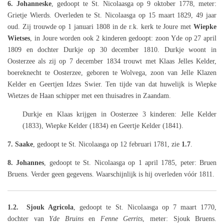
6. Johanneske
, gedoopt te St. Nicolaasga op 9 oktober 1778, meter:
Grietje Wierds. Overleden te St. Nicolaasga op 15 maart 1829, 49 jaar
oud. Zij trouwde op 1 januari 1808 in de r.k. kerk te Joure met
Wiepke
Wietses
, in Joure worden ook 2 kinderen gedoopt: zoon Yde op 27 april
1809 en dochter Durkje op 30 december 1810. Durkje woont in
Oosterzee als zij op 7 december 1834 trouwt met Klaas Jelles Kelder,
boereknecht te Oosterzee, geboren te Wolvega, zoon van Jelle Klazen
Kelder en Geertjen Idzes Swier. Ten tijde van dat huwelijk is Wiepke
Wietzes de Haan schipper met een thuisadres in Zaandam.
Durkje en Klaas krijgen in Oosterzee 3 kinderen: Jelle Kelder
(1833), Wiepke Kelder (1834) en Geertje Kelder (1841).
7. Saake
, gedoopt te St. Nicolaasga op 12 februari 1781, zie
1.7
.
8. Johannes
, gedoopt te St. Nicolaasga op 1 april 1785, peter: Bruen
Bruens. Verder geen gegevens. Waarschijnlijk is hij overleden vóór 1811.
1.2.
Sjouk Agricola
, gedoopt te St. Nicolaasga op 7 maart 1770,
dochter van
Yde Bruins
en
Fenne Gerrits
, meter:
Sjouk Bruens.