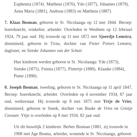
Euphemia (1874). Mattheus (1876), Ydo (1877), Johannes (1879),
Anna Maria (1881), Andreas (1883) en Mattheus (1887).
7. Klaas Bosman
, geboren te St. Nicolaasga op 12 mei 1844. Beroep:
boereknecht, winkelier, arbeider. Overleden te Westhem op 12 februari
1924, 79 jaar oud. Hij trouwde op 11 mei 1872 met
Sjoerdje Lemstra
,
dienstmeid, geboren te Tirns, dochter van
Pieter Pieters Lemstra
,
dagloner, en
Sietske Johannes van der Schuit
.
Hun kinderen werden geboren te St. Nicolaasga: Yde (1873),
Sietske (1875), Fennia (1877), Pietertje (1880), Klaaske (1884),
Pieter (1890).
8. Joseph Bosman
, tweeling, geboren te St. Nicolaasga op 11 april 1847,
Beroep: boereknecht, arbeider. Overleden op 4 november 1934, 87 jaar
oud, weduwnaar. Hij trouwde op 8 mei 1875 met
Yttje de Vries
,
dienstmeid, geboren te Sneek, dochter van
Bauke de Vries
en
Grietje
Cnossen
. Yttje is overleden op 8 mei 1934, 82 jaar oud.
Uit dit huwelijk 2 kinderen: Berber Bosman (1881, zij trouwde in
1908 met Age Bosma, arbeider, wonende te St. Nicolaasga, geboren