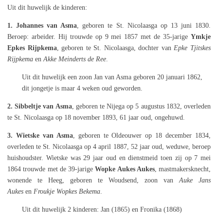
Uit dit huwelijk de kinderen:
1. Johannes van Asma
, geboren te St. Nicolaasga op 13 juni 1830.
Beroep: arbeider. Hij trouwde op 9 mei 1857 met de 35-jarige
Ymkje
Epkes Rijpkema
, geboren te St. Nicolaasga, dochter van
Epke Tjitskes
Rijpkema
en
Akke Meinderts de Ree
.
Uit dit huwelijk een zoon Jan van Asma geboren 20 januari 1862,
dit jongetje is maar 4 weken oud geworden.
2. Sibbeltje van Asma
, geboren te Nijega op 5 augustus 1832, overleden
te St. Nicolaasga op 18 november 1893, 61 jaar oud, ongehuwd.
3. Wietske van Asma
, geboren te Oldeouwer op 18 december 1834,
overleden te St. Nicolaasga op 4 april 1887, 52 jaar oud, weduwe, beroep
huishoudster. Wietske was 29 jaar oud en dienstmeid toen zij op 7 mei
1864 trouwde met de 39-jarige
Wopke Aukes Aukes
, mastmakersknecht,
wonende te Heeg, geboren te Woudsend, zoon van
Auke Jans
Aukes
en
Froukje Wopkes Bekema
.
Uit dit huwelijk 2 kinderen: Jan (1865) en Fronika (1868)