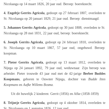
Nicolaasga op 14 maart 1826, 20 jaar oud. Beroep: boereknecht.
4. Engeltje Gerrits Agricola
, gedoopt op 27 februari 1807, overleden te
St. Nicolaasga op 20 januari 1829, 21 jaar oud. Beroep: dienstmaagd.
5. Johannes Gerrits Agricola
, gedoopt op 30 juni 1808, overleden te St.
Nicolaasga op 28 mei 1831, 22 jaar oud, beroep: boereknecht.
6. Joseph Gerrits Agricola
, gedoopt op 24 februari 1810, overleden te
St. Nicolaasga op 10 maart 1867, 57 jaar oud, ongehuwd. Beroep:
koopman.
7. Pieter Gerrits Agricola
, gedoopt op 13 maart 1812, overleden te
Nijega op 24 januari 1892, 79 jaar oud, weduwnaar. Zijn beroep was
arbeider. Pieter trouwde 43 jaar oud met de 42-jarige
Berber Buddes
Koopmans
, geboren te Ouwster Nijega, dochter van
Budde Ittes
Koopmans
en
Aafke Willems Bosma
.
Uit dit huwelijk 2 kinderen: Gerrit (1856) en Afke (1858-1859)
8. Trijntje Gerrits Agricola
, gedoopt op 4 oktober 1814, overleden te
St. Nicolaasga op 1 augustus 1826, 12 jaar oud.