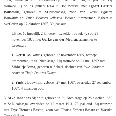
1834, overleden te St. Nicolaasga op 3 februari 1914, 80 jaar oud. Zij
trouwde (1) op 23 januari 1864 in Doniawerstal met
Egbert Gerrits
Bouwhuis
, geboren te St.Nicolaasga, zoon van
Gerrit Egberts
Bouwhuis
en
Y
mkje Folkerts Jellesma
. Beroep: timmerman. Egbert is
overleden op 17 oktober 1867, 39 jaar oud.
Uit het 1e huwelijk 2 kinderen. Lykeltje trouwde (2) op 21
november 1873 met
Gerke van der Meulen
, aannemer te
Greonterp.
1. Gerrit
Bouwhuis
, geboren 22 november 1865, beroep:
timmerman, te St. Nicolaasga. Hij trouwde op 21 mei 1892 met
Sibbeltje Asma
, geboren te Scharl, dochter van
Jelle Johannes
Asma
en
Tietje Douwes Zwaga
.
2. Ynskje
Bouwhuis, geboren 27 mei 1867, overleden 27 september
1867, 4 maanden oud.
5. Afke Johannes Nijholt
, geboren te St, Nicolaasga op 28 oktober 1835
te St.Nicolaasga, overleden op 16 maart 1911, 75 jaar oud. Zij trouwde
met
Teye Tiemens Bosma
, zoon van
Tiemen Egberts Bosma
en
Harmke
Teyes de Boer
.