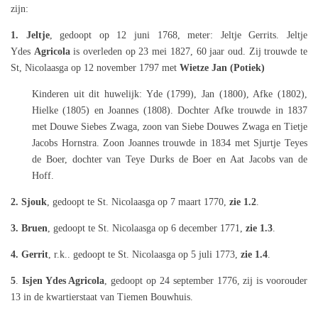
zijn:
1. Jeltje
, gedoopt op 12 juni 1768, meter:
Jeltje Gerrits. Jeltje
Ydes
Agricola
is overleden op 23 mei 1827, 60 jaar oud.
Zij trouwde te
St, Nicolaasga op
12 november 1797 met
Wietze Jan (Potiek)
Kinderen uit dit huwelijk: Yde (1799), Jan (1800), Afke (1802),
Hielke (1805) en Joannes (1808). Dochter Afke trouwde in 1837
met Douwe Siebes Zwaga, zoon van Siebe Douwes Zwaga en Tietje
Jacobs Hornstra. Zoon Joannes trouwde in 1834 met Sjurtje Teyes
de Boer, dochter van Teye Durks de Boer en Aat Jacobs van de
Hoff.
2. Sjouk
, gedoopt te St. Nicolaasga op 7 maart 1770,
zie 1.2
.
3. Bruen
, gedoopt te St. Nicolaasga op 6 december 1771,
zie 1.3
.
4. Gerrit
, r.k.. gedoopt te St. Nicolaasga op 5 juli 1773,
zie 1.4
.
5
.
Isjen Ydes Agricola
, gedoopt op 24 september 1776, zij is voorouder
13 in de kwartierstaat van Tiemen Bouwhuis.