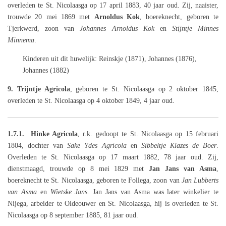
overleden te St. Nicolaasga op 17 april 1883, 40 jaar oud. Zij, naaister,
trouwde 20 mei 1869 met
Arnoldus Kok
, boereknecht, geboren te
Tjerkwerd, zoon van
Johannes Arnoldus Kok
en
Stijntje Minnes
Minnema
.
Kinderen uit dit huwelijk: Reinskje (1871), Johannes (1876),
Johannes (1882)
9. Trijntje Agricola
, geboren te St. Nicolaasga op 2 oktober 1845,
overleden te St. Nicolaasga op 4 oktober 1849, 4 jaar oud.
1.7.1. Hinke Agricola
, r.k. gedoopt te St. Nicolaasga op 15 februari
1804, dochter van
Sake Ydes Agricola
en
Sibbeltje Klazes de Boer
.
Overleden te St. Nicolaasga op 17 maart 1882, 78 jaar oud. Zij,
dienstmaagd, trouwde op 8 mei 1829 met
Jan Jans van Asma
,
boereknecht te St. Nicolaasga, geboren te Follega, zoon van
Jan Lubberts
van Asma
en
Wietske Jans
. Jan Jans van Asma was later winkelier te
Nijega, arbeider te Oldeouwer en St. Nicolaasga, hij is overleden te St.
Nicolaasga op 8 september 1885, 81 jaar oud.