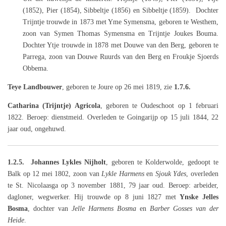
(1852), Pier (1854), Sibbeltje (1856) en Sibbeltje (1859). Dochter
Trijntje trouwde in 1873 met Yme Symensma, geboren te Westhem,
zoon van Symen Thomas Symensma en Trijntje Joukes Bouma.
Dochter Ytje trouwde in 1878 met Douwe van den Berg, geboren te
Parrega, zoon van Douwe Ruurds van den Berg en Froukje Sjoerds
Obbema.
Teye Landbouwer
, geboren te Joure op 26 mei 1819, zie
1.7.6.
Catharina (Trijntje) Agricola
, geboren te Oudeschoot op 1 februari
1822. Beroep: dienstmeid. Overleden te Goingarijp op 15 juli 1844, 22
jaar oud, ongehuwd.
1.2.5.
Johannes Lykles Nijholt
,
geboren te Kolderwolde, gedoopt te
Balk op 12 mei 1802, zoon van
Lykle Harmens
en
Sjouk Ydes
, overleden
te St. Nicolaasga op 3 november 1881, 79 jaar oud. Beroep: arbeider,
dagloner, wegwerker. Hij trouwde op 8 juni 1827 met
Ynske Jelles
Bosma
, dochter van
Jelle Harmens Bosma
en
Barber Gosses van der
Heide
.