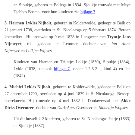
en Sjoukje, geboren te Follega in 1834. Sjoukje trouwde met
Meye
Tjebbes Bosma, voor hun kinderen zie
bijlage 3
.
3. Harmen Lykles Nijholt
,
geboren in Kolderwolde, gedoopt te Balk
op
21 januari 1798, overleden te St. Nicolaasga op 5 februari 1874. Beroep
koemelker. Hij
trouwde op 9 mei 1828 in Langweer met
Tryntje Jans
Nijmeyer
, r.k. gedoopt te Lemmer, dochter van
Jan Alten
Nijmeyer
en
Lolkjen Wijtzes
.
Kinderen van Harmen en Trijntje: Lolkje (1830), Sjoukje (1834),
Lykle (1838, zie ook
bijlage 7
, onder 1.2.6.2. , kind 4) en Jan
(1842).
4. Michiel Lykles Nijholt
, geboren te Kolderwolde, gedoopt te Balk op
27 december 1799, overleden op 4 juni 1839 in St.Nicolaasga. Beroep:
boereknecht. Hij trouwde op 4 mei 1832 in Doniawerstal met
Akke
Dirks Overmeer
, dochter van
Durk Ages Overmeer
en
Sibbeltje Wopkes
.
Uit dit huwelijk 2 kinderen, geboren te St. Nicolaasga: Jantje
(1833)
en Sjoukje (1837).