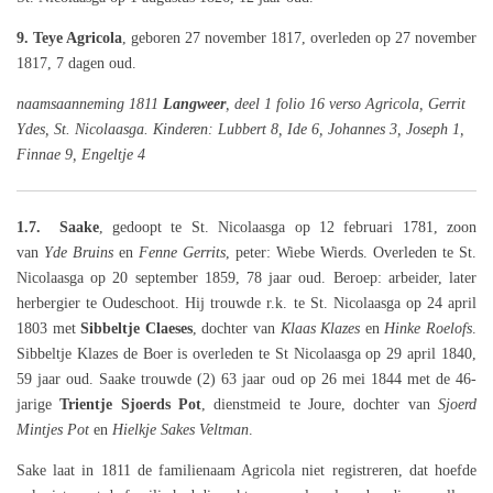
9. Teye Agricola
, geboren 27 november 1817, overleden op 27 november
1817, 7 dagen oud.
naamsaanneming 1811
Langweer
, deel 1 folio 16 verso Agricola, Gerrit
Ydes, St. Nicolaasga. Kinderen: Lubbert 8, Ide 6, Johannes 3, Joseph 1,
Finnae 9, Engeltje 4
1.7. Saake
, gedoopt te St. Nicolaasga op 12 februari 1781, zoon
van
Yde Bruins
en
Fenne Gerrits
, peter: Wiebe Wierds. Overleden te St.
Nicolaasga op 20 september 1859, 78 jaar oud. Beroep: arbeider, later
herbergier te Oudeschoot. Hij trouwde r.k. te St. Nicolaasga op 24 april
1803 met
Sibbeltje Claeses
, dochter van
Klaas Klazes
en
Hinke Roelofs
.
Sibbeltje Klazes de Boer is overleden te St Nicolaasga op 29 april 1840,
59 jaar oud. Saake trouwde (2) 63 jaar oud op 26 mei 1844 met de 46-
jarige
Trientje Sjoerds Pot
, dienstmeid te Joure, dochter van
Sjoerd
Mintjes Pot
en
Hielkje Sakes Veltman
.
Sake laat in 1811 de familienaam Agricola niet registreren, dat hoefde