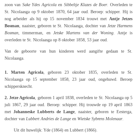
zoon van
Sake Ydes Agricola
en
Sibbeltje Klazes de Boer
. Overleden te
St. Nicolaasga op 9 oktober 1870, 64 jaar oud. Beroep: schipper. Hij is
nog arbeider als hij op 15 november 1834 trouwt met
Antje Jetzes
Bosman
, naaister, geboren te St. Nicolaasga, dochter van
Jetze Harmens
Bosman
, timmerman, en
Jetske Martens van der Woning
. Antje is
overleden te St. Nicolaasga op 8 oktober 1858, 53 jaar oud.
Van de geboorte van hun kinderen werd aangifte gedaan te St.
Nicolaasga.
1. Marten Agricola
, geboren 23 oktober 1835, overleden te St.
Nicolaasga op 15 september 1858, 23 jaar oud, ongehuwd. Beroep
schippersknecht.
2. Jetze Agricola
, geboren 1 april 1838, overleden te St. Nicolaasga op 5
juli 1867, 29 jaar oud. Beroep: schipper. Hij trouwde op 19 april 1863
met
Johanneske Lubberts de Lange
, naaister, geboren te Eesterga,
dochter van
Lubbert Andries de Lange
en
Wietske Sybrens Molenaar
.
Uit dit huwelijk: Yde (1864) en Lubbert (1866).