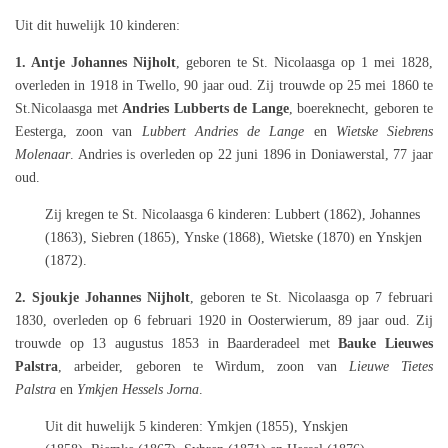
Uit dit huwelijk 10 kinderen:
1. Antje Johannes Nijholt
, geboren te St. Nicolaasga op 1 mei 1828,
overleden in 1918 in Twello, 90 jaar oud. Zij trouwde op 25 mei 1860 te
St.Nicolaasga met
Andries Lubberts de Lange
, boereknecht, geboren te
Eesterga, zoon van
Lubbert Andries de Lange
en
Wietske Siebrens
Molenaar
. Andries is overleden op 22 juni 1896 in Doniawerstal, 77 jaar
oud.
Zij kregen te St. Nicolaasga 6 kinderen:
Lubbert (
1862),
Johannes
(
1863),
Siebren (
1865),
Ynske (
1868),
Wietske (
1870) en
Ynskjen
(
1872).
2. Sjoukje Johannes Nijholt
, geboren te St. Nicolaasga op 7 februari
1830, overleden op 6 februari 1920 in Oosterwierum, 89 jaar oud. Zij
trouwde op 13 augustus 1853 in Baarderadeel met
Bauke Lieuwes
Palstra
, arbeider, geboren te Wirdum, zoon van
Lieuwe Tietes
Palstra
en
Ymkjen Hessels Jorna
.
Uit dit huwelijk 5 kinderen:
Ymkjen (
1855),
Ynskjen