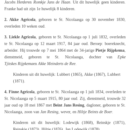
Jacobs Herder
en
Romkje Jans de Haan
. Uit dit huwelijk geen kinderen.
Franke had uit zijn 1e
huwelijk 8 kinderen.
2. Akke Agricola
, geboren te St. Nicolaasga op 30 november 1830,
overleden 10 weken oud.
3. Liekle Agricola
, geboren te St. Nicolaasga op 1 juli 1832, overleden
te St. Nicolaasga op 12 maart 1917, 84 jaar oud. Beroep: boereknecht,
arbeider. Hij trouwde op 7 mei 1864 met de 34-jarige
Pietje Rijpkema
,
dienstmeid, geboren te St. Nicolaasga, dochter van
Epke
Tjitskes
Rijpkema
en
Akke Meinderts de Ree
.
Kinderen uit dit huwelijk: Lubbert (1865), Akke (1867), Lubbert
(1871).
4. Finne Agricola
, geboren te St. Nicolaasga op 1 juli 1834, overleden te
St. Nicolaasga op 5 maart 1915, 80 jaar oud. Zij, dienstmeid, trouwde 32
jaar oud op 18 mei 1867 met
Beint Jans Resing
, dagloner, geboren te St.
Nicolaasga, zoon van
Jan Resing
, wever, en
Hiltje Beints de Boer
.
Kinderen uit dit huwelijk: Lodewijk (1868), Reinskje (1871),
Reinskje (1873), Hiltje (1876), Jan Lodewijk (1878).