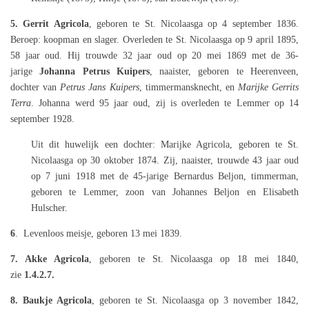
5. Gerrit Agricola
, geboren te St. Nicolaasga op 4 september 1836.
Beroep: koopman en slager. Overleden te St. Nicolaasga op 9 april 1895,
58 jaar oud. Hij trouwde 32 jaar oud op 20 mei 1869 met de 36-
jarige
Johanna Petrus Kuipers
, naaister, geboren te Heerenveen,
dochter van
Petrus Jans Kuipers
, timmermansknecht, en
Marijke Gerrits
Terra
. Johanna werd 95 jaar oud, zij is overleden te Lemmer op 14
september 1928.
Uit dit huwelijk een dochter: Marijke Agricola, geboren te St.
Nicolaasga op 30 oktober 1874. Zij, naaister, trouwde 43 jaar oud
op 7 juni 1918 met de 45-jarige Bernardus Beljon, timmerman,
geboren te Lemmer, zoon van Johannes Beljon en Elisabeth
Hulscher.
6
. Levenloos meisje, geboren 13
mei 1839.
7. Akke Agricola
, geboren te St. Nicolaasga op 18 mei 1840,
zie
1.4.2.7.
8. Baukje Agricola
, geboren te St. Nicolaasga op 3 november 1842,