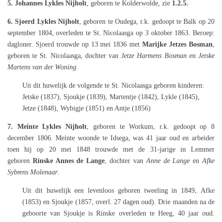
5. Johannes Lykles Nijholt
,
geboren te Kolderwolde, zie
1.2.5.
6. Sjoerd Lykles Nijholt
, geboren te Oudega, r.k. gedoopt te Balk op 20
september 1804, overleden te St. Nicolaasga op 3 oktober 1863. Beroep:
dagloner. Sjoerd trouwde op 13 mei 1836 met
Marijke Jetzes Bosman
,
geboren te St. Nicolaasga, dochter van
Jetze Harmens Bosman
en
Jetske
Martens van der Woning
.
Uit dit huwelijk de volgende te St. Nicolaasga geboren kinderen:
Jetske (1837), Sjoukje (1839), Martentje (1842), Lykle (1845),
Jetze (1848), Wybigje (1851) en Antje (1856)
7. Meinte Lykles Nijholt
, geboren te Workum, r.k. gedoopt op 8
december 1806.
Meinte woonde te Idsega, was 41 jaar oud en arbeider
toen hij op 20 mei 1848 trouwde met de 31-jarige in Lemmer
geboren
Rinske Annes de Lange
, dochter van
Anne de Lange
en
Afke
Sybrens Molenaar
.
Uit dit huwelijk een levenloos geboren tweeling in 1849,
Afke
(1853) en Sjoukje (1857, overl. 27 dagen oud). Drie maanden na de
geboorte van Sjoukje is Rinske overleden te Heeg, 40 jaar oud.