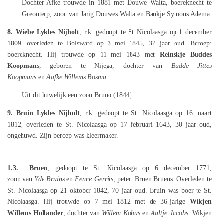
Dochter Afke trouwde in 1881 met Douwe Walta, boereknecht te
Greonterp, zoon van Jarig Douwes Walta en Baukje Symons Adema.
8. Wiebe Lykles Nijholt
, r.k. gedoopt te St Nicolaasga op 1 december
1809, overleden te Bolsward op 3 mei 1845, 37 jaar oud. Beroep:
boereknecht. Hij trouwde op 11 mei 1843 met
Reinskje Buddes
Koopmans
, geboren te Nijega, dochter van
Budde Jittes
Koopmans
en
Aafke Willems Bosma
.
Uit dit huwelijk een zoon Bruno (1844).
9. Bruin Lykles Nijholt
, r.k. gedoopt te St. Nicolaasga op 16 maart
1812, overleden te St. Nicolaasga op 17 februari 1643, 30 jaar oud,
ongehuwd. Zijn beroep was kleermaker.
1.3. Bruen
, gedoopt te St. Nicolaasga op 6 december 1771,
zoon
van
Yde Bruins
en
Fenne Gerrits
,
peter: Bruen Bruens. Overleden te
St. Nicolaasga op 21 oktober 1842, 70 jaar oud. Bruin was boer te St.
Nicolaasga. Hij trouwde op 7 mei 1812 met de 36-jarige
Wikjen
Willems Hollander
, dochter van
Willem Kobus
en
Aaltje Jacobs
. Wikjen