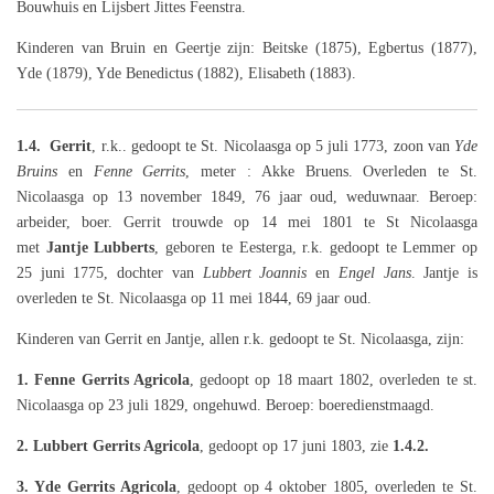
Bouwhuis en Lijsbert Jittes Feenstra.
Kinderen van Bruin en Geertje zijn: Beitske (1875), Egbertus (1877),
Yde (1879), Yde Benedictus (1882), Elisabeth (1883).
1.4. Gerrit
, r.k.. gedoopt te St. Nicolaasga
op 5 juli 1773, zoon van
Yde
Bruins
en
Fenne Gerrits
, meter : Akke Bruens. Overleden te St.
Nicolaasga op 13 november 1849, 76 jaar oud, weduwnaar. Beroep:
arbeider, boer. Gerrit trouwde op 14 mei 1801 te St Nicolaasga
met
Jantje Lubberts
, geboren te Eesterga, r.k. gedoopt te Lemmer op
25 juni 1775, dochter van
Lubbert Joannis
en
Engel Jans
. Jantje is
overleden te St. Nicolaasga op 11 mei 1844, 69 jaar oud.
Kinderen van Gerrit en Jantje, allen r.k. gedoopt te St. Nicolaasga, zijn:
1. Fenne Gerrits Agricola
, gedoopt op 18 maart 1802, overleden te st.
Nicolaasga op 23 juli 1829, ongehuwd. Beroep: boeredienstmaagd.
2. Lubbert Gerrits Agricola
, gedoopt op 17 juni 1803, zie
1.4.2.
3. Yde Gerrits Agricola
, gedoopt op 4 oktober 1805, overleden te St.