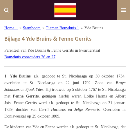
Ga
direct
naar
de
Home...
»
Stamboom
»
Tiemen Bouwhuis 1
»
Yde Bruins
hoofdinhoud
Bijlage 4 Yde Bruins & Fenne Gerrits
Parenteel van Yde Bruins & Fenne Gerrits in kwartierstaat
Bouwhuis voorouders 26 en 27
1
.
Yde Bruins
, r.k. gedoopt te St. Nicolaasga op
30 oktober 1734,
overleden te St. Nicolaasga op 22 juni 1792. Zoon van
Bruyn
Johannes
en
Sjouk Ydes
. Hij trouwde op 5 oktober 1767 te St. Nicolaasga
met
Fenne Gerrits
, getuigen hierbij waren Lolke Harms en Albert
Jois.
Fenne Gerrits werd r.k. gedoopt te St. Nicolaasga op 31 januari
1739, dochter van
Gerrit Harmens
en
Jeltje Rennerts
. Overleden in
Doniawerstal
op 29 oktober 1809.
De kinderen van Yde en Fenne werden r.k. gedoopt te St. Nicolaasga, dat