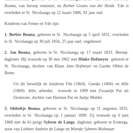
Bosma
, van beroep rentenier, en
Berber Gosses van der Heide
. Yde is
overleden te St. Nicolaasga op 22 maart 1886, 81 jaar oud.
Kinderen van Fenne en Yde zijn:
1. Berber Bosma
, geboren te St. Nicolaasga op 5 april 1831, overleden
te St. Nicolaasga op 30 juli 1856, 25 jaar oud, ongehuwd.
2. Jan Bosma
, geboren te St. Nicolaasga op 17 maart 1833. Beroep:
dagloner. Hij trouwde op 30 mei 1862 met
Hinke Hofmeyer
, geboren te
St. Nicolaasga, dochter van
Klaas Jans Hofmeyer
en
Gatske Obbes de
Bonte
.
Uit dit huwelijk de kinderen Yde (1864), Geeske (1866) en Jelle
(1869). Jelle, arbeider, trouwde in 1909 met Zwaantje Put uit
Oosterzee, dochter van Harmen Put en Jantje Mulder.
3. Sibbeltje Bosma
, geboren te St. Nicolaasga op 11 augustus 1835,
overleden te St. Nicolaasga op 1 januari 1899. Zij trouwde op 6 juni
1868 met de 41-jarige
Sybren de Lange
, dagloner, geboren te Eesterga,
zoon van
Lubbert Andries de Lange
en
Wietske Sybrens Molenaar
.