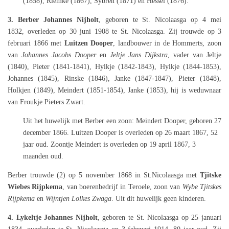
(
1858),
Riemke (
1867), Sybren (1871) en
Hessel (
1876).
3. Berber Johannes Nijholt
, geboren te St. Nicolaasga op 4 mei
1832,
overleden op 30 juni 1908 te St. Nicolaasga. Zij trouwde op 3
februari 1866 met
Luitzen Dooper
, landbouwer in de Hommerts, zoon
van
Johannes Jacobs Dooper
en
Jeltje Jans Dijkstra
, vader van Jeltje
(1840), Pieter (1841-1841), Hylkje (1842-1843), Hylkje (1844-1853),
Johannes (1845), Rinske (1846), Janke (1847-1847), Pieter (1848),
Holkjen (1849), Meindert (1851-1854), Janke (1853), hij is weduwnaar
van Froukje Pieters Zwart.
Uit het huwelijk met Berber een zoon: Meindert Dooper,
geboren 27
december 1866. Luitzen Dooper is overleden op 26 maart 1867, 52
jaar oud. Zoontje Meindert is overleden op 19 april 1867, 3
maanden oud.
Berber trouwde (2) op 5 november 1868 in St.Nicolaasga met
Tjitske
Wiebes Rijpkema
, van boerenbedrijf in Teroele, zoon van
Wybe Tjitskes
Rijpkema
en
Wijntjen Lolkes Zwaga
. Uit dit huwelijk geen kinderen.
4. Lykeltje Johannes Nijholt
, geboren te St. Nicolaasga op 25 januari