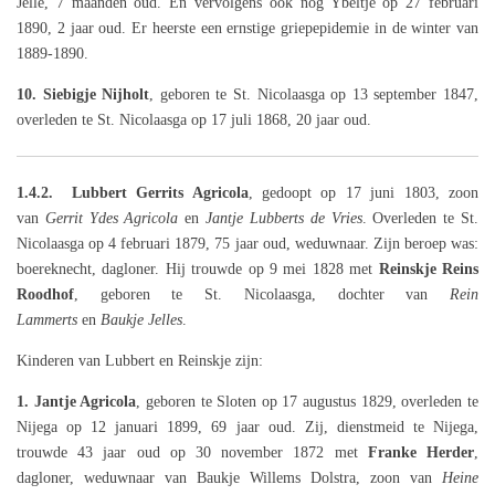
Jelle, 7 maanden oud. En vervolgens ook nog Ybeltje op 27 februari
1890, 2 jaar oud. Er heerste een ernstige griepepidemie in de winter van
1889-1890.
10. Siebigje Nijholt
, geboren te St. Nicolaasga op 13 september 1847,
overleden te St. Nicolaasga op 17 juli 1868, 20 jaar oud.
1.4.2. Lubbert Gerrits Agricola
, gedoopt op 17 juni 1803, zoon
van
Gerrit Ydes Agricola
en
Jantje Lubberts de Vries
. Overleden te St.
Nicolaasga op 4 februari 1879, 75 jaar oud, weduwnaar. Zijn beroep was:
boereknecht, dagloner. Hij trouwde op 9 mei 1828 met
Reinskje Reins
Roodhof
, geboren te St. Nicolaasga, dochter van
Rein
Lammerts
en
Baukje Jelles
.
Kinderen van Lubbert en Reinskje zijn:
1. Jantje Agricola
, geboren te Sloten op 17 augustus 1829, overleden te
Nijega op 12 januari 1899, 69 jaar oud. Zij, dienstmeid te Nijega,
trouwde 43 jaar oud op 30 november 1872 met
Franke Herder
,
dagloner, weduwnaar van Baukje Willems Dolstra, zoon van
Heine