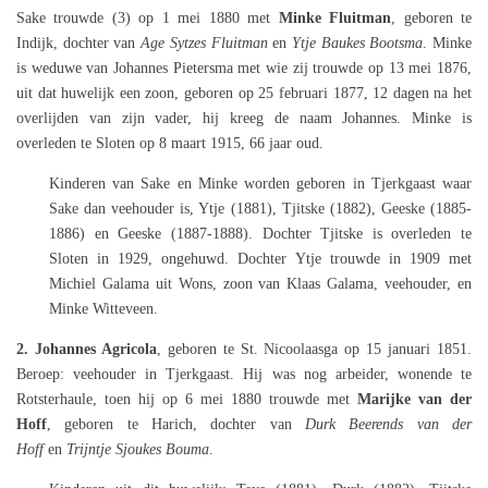
Sake trouwde (3) op 1 mei 1880 met
Minke Fluitman
, geboren te
Indijk, dochter van
Age Sytzes Fluitman
en
Ytje Baukes Bootsma
. Minke
is weduwe van Johannes Pietersma met wie zij trouwde op 13 mei 1876,
uit dat huwelijk een zoon, geboren op 25 februari 1877, 12 dagen na het
overlijden van zijn vader, hij kreeg de naam Johannes. Minke is
overleden te Sloten op 8 maart 1915, 66 jaar oud.
Kinderen van Sake en Minke worden geboren in Tjerkgaast waar
Sake dan veehouder is, Ytje (1881), Tjitske (1882), Geeske (1885-
1886) en Geeske (1887-1888). Dochter Tjitske is overleden te
Sloten in 1929, ongehuwd. Dochter Ytje trouwde in 1909 met
Michiel Galama uit Wons, zoon van Klaas Galama, veehouder, en
Minke Witteveen.
2. Johannes Agricola
, geboren te St. Nicoolaasga op 15 januari 1851.
Beroep: veehouder in Tjerkgaast. Hij was nog arbeider, wonende te
Rotsterhaule, toen hij op 6 mei 1880 trouwde met
Marijke van der
Hoff
, geboren te Harich, dochter van
Durk Beerends van der
Hoff
en
Trijntje Sjoukes Bouma
.