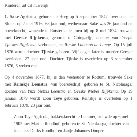
Kinderen uit dit huwelijk:
1. Sake Agricola
, geboren te Heeg op 5 september 1847, overleden te
Sloten op 2 mei 1916, 68 jaar oud, weduwnaar. Sake was 26 jaar oud en
boereknecht, wonende te Rotsterhaule, toen hij op 8 mei 1874 trouwde
met
Geeske Rijpkema
, geboren te Goïngarijp, dochter van
Joseph
Tjitskes Rijpkema
, veehouder, en
Rinske Lubberts de Lange
. Op 15 juli
1876 wordt dochter
Tjitske
geboren. Vijf dagen later is moeder Geeske
overleden, 27 jaar oud. Dochter Tjitske is overleden op 3 september
1876, 6 weken oud.
Op 4 november 1877, hij is dan veehouder te Rottum, trouwde Sake
met
Reinskje Leenstra
, van boerebedrijf, geboren te St. Nicolaasga,
dochter van
Ynze Sietzes Leenstra
en
Geeske Wiebes Rijpkema
. Op 19
januari 1879 wordt zoon
Teye
geboren. Reinskje is overleden op 1
februari 1879, 23 jaar oud.
Zoon Teye Agricola, bakkersknecht te Lemmer, trouwde op 6 mei
1903 met Martha Roodhof, geboren te St. Nicolaasga, dochter van
Johannes Durks Roodhof en Jantje Johannes Dooper.