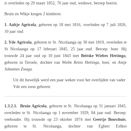
is overleden op 29 maart 1852, 76 jaar oud, weduwe, beroep boerin.
Bruin en Wikje kregen 2 kinderen:
1. Aaltje Agricola
, geboren op 18 mei 1816, overleden op 7 juli 1826,
10 jaar oud.
2. Yde Agricola
, geboren te St. Nicolaasga op 30 mei 1819, overleden te
St Nicolaasga op 17 februari 1845, 25 jaar oud. Beroep: boer. Hij
trouwde 24 jaar oud op 10 juni 1843 met
Beitske Wiebes Hettinga
,
geboren in Teroele, dochter van
Wiebe Reins Hettinga
, boer, en
Antje
Johannes Zwaga
.
Uit dit huwelijk werd een paar weken voor het overlijden van vader
Yde een zoon geboren:
1.3.2.1.
Bruin Agricola
, geboren te St. Nicolaasga op 31 januari 1845,
overleden te St. Nicolaasga op 1 november 1929, 84 jaar oud. Beroep:
veehouder. Hij trouwde op 23 oktober 1874 met
Geertje Bouwhuis
,
geboren te St. Nicolaasga, dochter van Egbert Eelkes