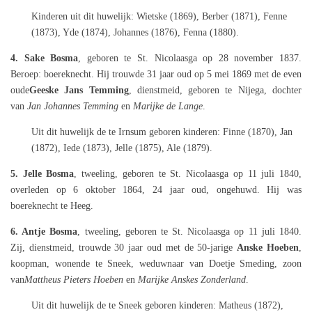
Kinderen uit dit huwelijk: Wietske (1869), Berber (1871), Fenne
(1873), Yde (1874), Johannes (1876), Fenna (1880).
4. Sake Bosma
, geboren te St. Nicolaasga op 28 november 1837.
Beroep: boereknecht. Hij trouwde 31 jaar oud op 5 mei 1869 met de even
oude
Geeske Jans Temming
, dienstmeid, geboren te Nijega, dochter
van
Jan Johannes Temming
en
Marijke de Lange
.
Uit dit huwelijk de te Irnsum geboren kinderen: Finne (1870), Jan
(1872), Iede (1873), Jelle (1875), Ale (1879).
5. Jelle Bosma
, tweeling, geboren te St. Nicolaasga op 11 juli 1840,
overleden op 6 oktober 1864, 24 jaar oud, ongehuwd. Hij was
boereknecht te Heeg.
6. Antje Bosma
, tweeling, geboren te St. Nicolaasga op 11 juli 1840.
Zij, dienstmeid, trouwde 30 jaar oud met de 50-jarige
Anske Hoeben
,
koopman, wonende te Sneek, weduwnaar van Doetje Smeding, zoon
van
Mattheus Pieters Hoeben
en
Marijke Anskes Zonderland
.
Uit dit huwelijk de te Sneek geboren kinderen: Matheus (1872),