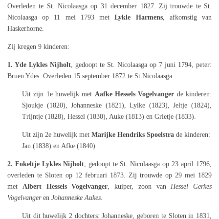
Overleden te St. Nicolaasga op 31 december 1827. Zij trouwde te St.
Nicolaasga op 11 mei 1793 met
Lykle Harmens
, afkomstig van
Haskerhorne.
Zij kregen 9 kinderen:
1. Yde Lykles Nijholt
, gedoopt te St. Nicolaasga op 7 juni 1794, peter:
Bruen Ydes. Overleden 15 september 1872 te St.Nicolaasga.
Uit zijn 1e huwelijk met
Aafke Hessels Vogelvanger
de kinderen:
Sjoukje (1820), Johanneske (1821), Lylke (1823), Jeltje (1824),
Trijntje (1828), Hessel (1830), Auke (1813) en Grietje (1833).
Uit zijn 2e
huwelijk met
Marijke Hendriks Spoelstra
de kinderen:
Jan (1838) en Afke (1840)
2. Fokeltje Lykles Nijholt
, gedoopt te St. Nicolaasga op 23 april 1796,
overleden te Sloten op 12 februari 1873. Zij trouwde op 29 mei 1829
met
Albert Hessels Vogelvanger
, kuiper, zoon van
Hessel Gerkes
Vogelvanger
en
Johanneske Aukes
.
Uit dit huwelijk 2 dochters: Johanneske, geboren te Sloten in 1831,