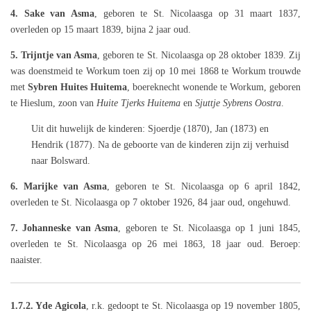
4. Sake van Asma
, geboren te St. Nicolaasga op 31 maart 1837,
overleden op 15 maart 1839, bijna 2 jaar oud.
5. Trijntje van Asma
, geboren te St. Nicolaasga op 28 oktober 1839. Zij
was doenstmeid te Workum toen zij op 10 mei 1868 te Workum trouwde
met
Sybren Huites Huitema
, boereknecht wonende te Workum, geboren
te Hieslum, zoon van
Huite Tjerks Huitema
en
Sjuttje Sybrens Oostra
.
Uit dit huwelijk de kinderen: Sjoerdje (1870), Jan (1873) en
Hendrik (1877). Na de geboorte van de kinderen zijn zij verhuisd
naar Bolsward.
6. Marijke van Asma
, geboren te St. Nicolaasga op 6 april 1842,
overleden te St. Nicolaasga op 7 oktober 1926, 84 jaar oud, ongehuwd.
7. Johanneske van Asma
, geboren te St. Nicolaasga op 1 juni 1845,
overleden te St. Nicolaasga op 26 mei 1863, 18 jaar oud. Beroep:
naaister.
1.7.2. Yde Agicola
, r.k. gedoopt te St. Nicolaasga op 19 november 1805,