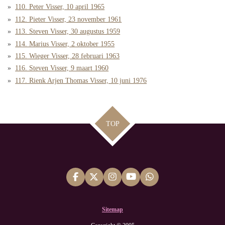
110. Peter Visser, 10 april 1965
112. Pieter Visser, 23 november 1961
113. Steven Visser, 30 augustus 1959
114. Marius Visser, 2 oktober 1955
115. Wieger Visser, 28 februari 1963
116. Steven Visser, 9 maart 1960
117. Rienk Arjen Thomas Visser, 10 juni 1976
TOP
F
X
I
Y
W
a
n
o
h
c
s
u
a
e
t
T
t
Sitemap
b
a
u
s
o
g
b
A