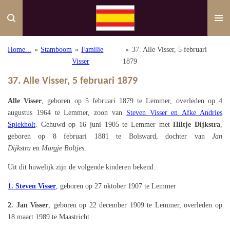
Ga
direct
naar
de
Home...
»
Stamboom
»
Familie
»
37. Alle Visser, 5 februari
hoofdinhoud
Visser
1879
37. Alle Visser, 5 februari 1879
Alle Visser
,
geboren op 5 februari 1879 te Lemmer,
overleden op 4
augustus 1964 te Lemmer, zoon van
Steven Visser en Afke Andries
Spiekholt
. Gehuwd op 16 juni 1905
te Lemmer
met
Hiltje Dijkstra
,
geboren op 8 februari 1881 te Bolsward, dochter van
Jan
Dijkstra
en
Margje Boltjes.
Uit dit huwelijk zijn de volgende kinderen bekend.
1. Steven Visser
, geboren op 27 oktober 1907 te Lemmer
2. Jan Visser
, geboren op 22 december 1909 te Lemmer, overleden op
18 maart 1989 te Maastricht.