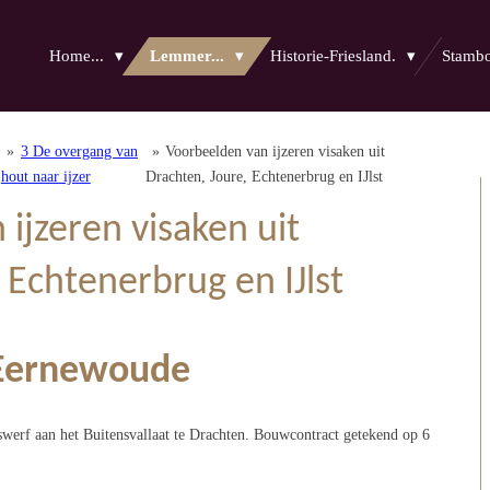
Home...
Lemmer...
Historie-Friesland.
Stam
»
3 De overgang van
»
Voorbeelden van ijzeren visaken uit
hout naar ijzer
Drachten, Joure, Echtenerbrug en IJlst
ijzeren visaken uit
 Echtenerbrug en IJlst
 Eernewoude
werf aan het Buitensvallaat te Drachten. Bouwcontract getekend op 6