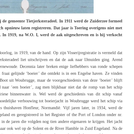
ij de gemeente Tietjerksteradeel. In 1911 werd de Zuiderzee formeel
ch opnieuw laten registreren. Dat jaar is Toering overigens niet met
t. In 1919, na W.O. I, werd de aak uitgeschreven en is hij verkocht
oorlog, in 1919, van de hand. Op zijn Visserijregistratie is vermeld dat
erksteradeel liet uitschrijven en dat de aak naar IJmuiden ging. Arend
ernewoude. Decennia later breken enige liefhebbers van ronde schepen
fraai gelijnde ‘boeier’ die ontdekt is in een Engelse haven. Ze vinden
 Boot uit Woubrugge, maar de voorgeschiedenis van deze ‘boeier’ blijft
 naar ‘een boeier’, zag men blijkbaar niet dat de romp van het schip
Friese binnenwater is. Wel werd de geschiedenis van dit schip vanaf
oedelijke verbouwing tot boeierjacht in Woubrugge werd het schip via
s thuishaven Honfleur, Normandië. Vijf jaren later, in 1934, werd de
land en geregistreerd in het Register of the Port of London onder nr.
’ in de jaren die volgden nog tien andere eigenaren te krijgen. Het jacht
aar ook wel op de Solent en de River Hamble in Zuid Engeland. Na de