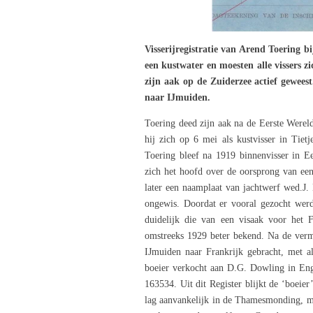
Visserijregistratie van Arend Toering b
een kustwater en moesten alle vissers zi
zijn aak op de Zuiderzee actief gewees
naar IJmuiden.
Toering deed zijn aak na de Eerste Wereld
hij zich op 6 mei als kustvisser in Tietj
Toering bleef na 1919 binnenvisser in E
zich het hoofd over de oorsprong van een 
later een naamplaat van jachtwerf wed.J.
ongewis. Doordat er vooral gezocht werd
duidelijk die van een visaak voor het 
omstreeks 1929 beter bekend. Na de verm
IJmuiden naar Frankrijk gebracht, met al
boeier verkocht aan D.G. Dowling in Enge
163534. Uit dit Register blijkt de ‘boeier
lag aanvankelijk in de Thamesmonding, m