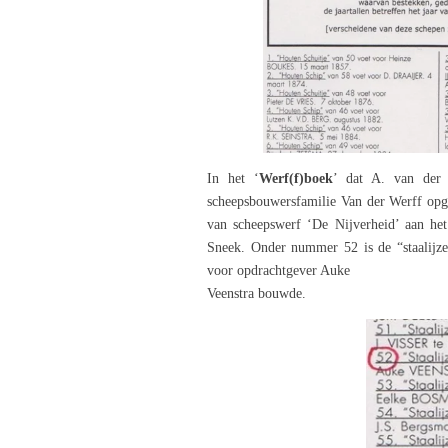
In het ‘
Werf(f)boek
’ dat A. van der 
scheepsbouwersfamilie Van der Werff op
van scheepswerf ‘De Nijverheid’ aan he
Sneek. Onder nummer 52 is de “staalijz
voor opdrachtgever Auke
Veenstra bouwde.