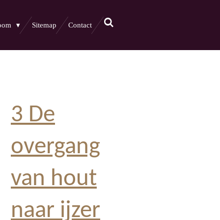
boom
Sitemap
Contact
3 De
overgang
van hout
naar ijzer