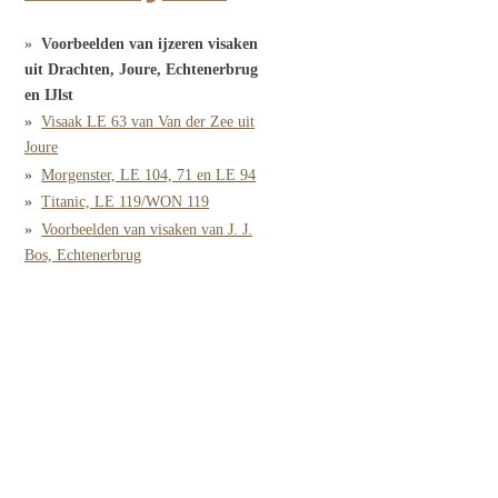
Voorbeelden van ijzeren visaken
uit Drachten, Joure, Echtenerbrug
en IJlst
Visaak LE 63 van Van der Zee uit
Joure
Morgenster, LE 104, 71 en LE 94
Titanic, LE 119/WON 119
Voorbeelden van visaken van J. J.
Bos, Echtenerbrug