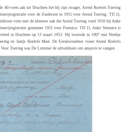
de 40-voets aak uit Drachten liet hij zijn zwager, Arend Roelofs Toering
sserijregistratie voor de Zuiderzee in 1911 voor Arend Toering: TD 2),
Zuiderzee viste met de kleinere aak die Arend Toering rond 1910 bij Auke
sserijregistratie gemeente 1911 voor Feenstra: TD 1). Auke Veenstra is
erleed in Drachten op 13 maart 1953. Hij trouwde in 1907 met Neeltje
ering en Jantje Roelofs Mast. De Eernewoudster visser Arend Roelofs
. Voor Toering was De Lemmer de uitvalsbasis om ansjovis te vangen.