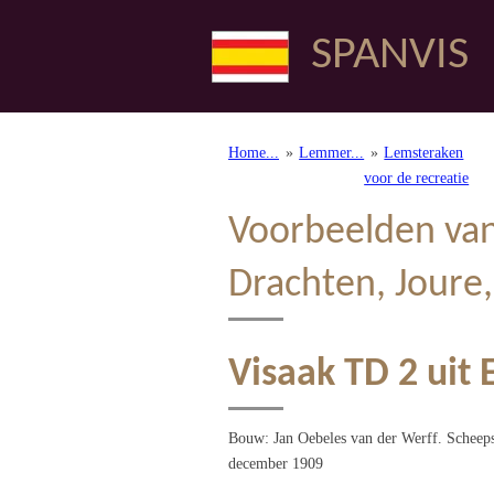
Ga
SPANVIS
direct
naar
de
hoofdinhoud
Home...
»
Lemmer...
»
Lemsteraken
voor de recreatie
Voorbeelden van 
Drachten, Joure,
Visaak TD 2 uit
Bouw: Jan Oebeles van der Werff. Scheeps
december 1909