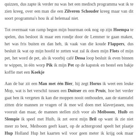
quizzen, dus zapte ik verder nu was het een medisch programma wat ik te
zien kreeg, over een man die een
Zilveren Schouder
kreeg maar van dit
soort programma's hou ik al helemaal niet.
Tot overmaat van ramp begon mijn buurman ook nog op zijn
Hoempa
te
spelen, dus besloot ik maar een rondje door de Lemmer te gaan maken,
het was fris buiten en dan heb, ik vaak van die koude
Flappers
, dus
besluit ik wat op mijn hoofd te zetten wat zal ik doen mijn
Flots
of mijn
pet, het word de pet, als ik voorbij café
Dessa
loop besluit ik even binnen
te wippen, in één worp
Pik
ik mijn
Pet
op de kapstok en bestel een bakje
koffie met een
Koekje
Aan de bar zit een
Man met één Bier
, hij zegt
Horus
ik weet een leuke
Mop, wat is het verschil tussen een
Duitser
en een
Pruis
, hoe het verder
gaat ben ik vergeten ik kan die moppen nooit onthouden, aan de stamtafel
zitten drie mannen ze vragen of ik mee wil doen met klaverjassen, nou
vooruit dan maar, de mannen stellen zich voor als
Meiboom
,
Huib
en
Slempie
ik speel met Huib, ik zet eerst mijn
Bril
op want ik zie niet
meer zo best, Meiboom geeft kaart, op de achtergrond speelt het plaatje
Hup
Holland Hup het kaarten wil voor geen meter ik krijg ook maar