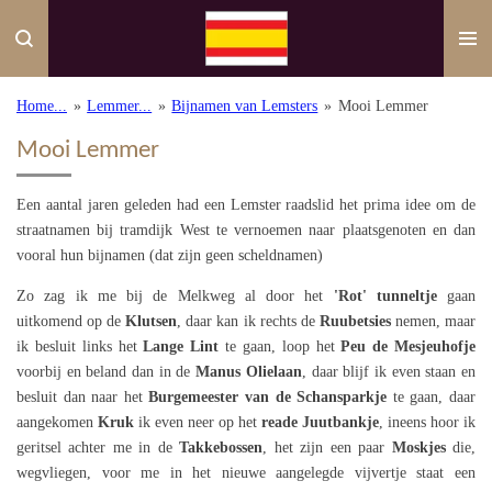
Ga
direct
naar
de
Home...
»
Lemmer...
»
Bijnamen van Lemsters
»
Mooi Lemmer
hoofdinhoud
Mooi Lemmer
Een aantal jaren geleden had een Lemster raadslid het prima idee om de
straatnamen bij tramdijk West te vernoemen naar plaatsgenoten en dan
vooral hun bijnamen (dat zijn geen scheldnamen)
Zo zag ik me bij de Melkweg al door het
'Rot'
tunneltje
gaan
uitkomend op de
Klutsen
, daar kan ik rechts de
Ruubetsies
nemen, maar
ik besluit links het
Lange Lint
te gaan, loop het
Peu de Mesjeuhofje
voorbij en beland dan in de
Manus Olielaan
, daar blijf ik even staan en
besluit dan naar het
Burgemeester van de Schansparkje
te gaan, daar
aangekomen
Kruk
ik even neer op het
reade Juutbankje
, ineens hoor ik
geritsel achter me in de
Takkebossen
, het zijn een paar
Moskjes
die,
wegvliegen, voor me in het nieuwe aangelegde vijvertje staat een