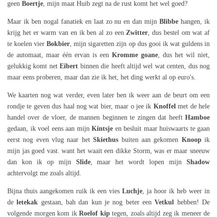
geen
Boertje
, mijn maat Huib zegt na de rust komt het wel goed?
Maar ik ben nogal fanatiek en laat zo nu en dan mijn
Blibbe
hangen, ik
krijg het er warm van en ik ben al zo een
Zwitter
, dus bestel om wat af
te koelen vier
Bokbier
, mijn sigaretten zijn op dus gooi ik wat guldens in
de automaat, maar één ervan is een
Kromme goane
, dus het wil niet,
gelukkig komt net
Eibert
binnen die heeft altijd wel wat centen, dus nog
maar eens proberen, maar dan zie ik het, het ding werkt al op euro's.
We kaarten nog wat verder, even later ben ik weer aan de beurt om een
rondje te geven dus haal nog wat bier, maar o jee ik
Knoffel
met de hele
handel over de vloer, de mannen beginnen te zingen dat heeft
Hamboe
gedaan, ik voel eens aan mijn
Kintsje
en besluit maar huiswaarts te gaan
eerst nog even vlug naar het
Skiethus
buiten aan gekomen
Knoop
ik
mijn jas goed vast. want het waait een dikke Storm, was er maar sneeuw
dan kon ik op mijn
Slide
, maar het wordt lopen mijn
Shadow
achtervolgt me zoals altijd.
Bijna thuis aangekomen ruik ik een vies
Luchje
, ja hoor ik heb weer in
de
letekak
gestaan, bah dan kun je nog beter een
Vetkul
hebben! De
volgende morgen kom ik
Roelof kip
tegen, zoals altijd zeg ik meneer de