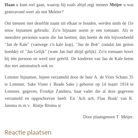
Haan
u kunt wel gaan, waarop hij zoals altijd zegt meneer
Meijer
u was
gisteravond weer als een Meleier?
Om mensen met dezelfde naam uit elkaar te houden, werden sinds de 11e
eeuw bijnamen gebruikt. Zo'n bijnaam noem je een toenaam. Als er
meerdere personen waren die Jan heetten, dan heette de één bijvoorbeeld
"Jan de Kale" (vanwege z'n kale kop), "Jan de Bok" (omdat Jan geiten
hoedde) of "Jan Gelijk" (want Jan had altijd gelijk). Zo'n toenaam hoort
bij één persoon en werd niet geërfd. De kinderen van Jan de Kale heten
dus niet automatisch ook zo.
Lemster bijnamen, bijeen verzameld door de heer A. de Vries Schans 35
te Lemmer, Sake Visser ( Reade Sake ) geboren op 14 maart 1914 te
Lemmer, gegeven, Froukje Zandstra, haar
vader die al deze gegevens
verzameld en opgeschreven heeft. En 'Ach ach, Flau Bouk' van K.
Jansma m.m.v.: Rintje Ritsma sr.
Door plaatsgenoot T. Meijer.
Reactie plaatsen