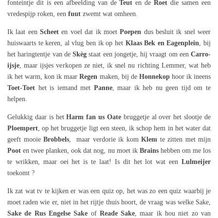
fonteintje dit is een afbeelding van de
Teut
en de
Roet
die samen een
vredespijp roken, een
fuut
zwemt wat omheen.
Ik laat een
Scheet
en voel dat ik moet
Poepen
dus besluit ik snel weer
huiswaarts te keren, al vlug ben ik op het
Klaas Bek en Eagenplein
, bij
het haringtentje van de
Skèg
staat een jongetje, hij vraagt om een
Carro-
ijsje
, maar ijsjes verkopen ze niet, ik snel nu richting Lemmer, wat heb
ik het warm, kon ik maar
Regen
maken, bij de
Honnekop
hoor ik ineens
Toet-Toet
het is iemand met
Panne
, maar ik heb nu geen tijd om te
helpen.
Gelukkig daar is het
Harm fan us Oate
bruggetje al over het slootje de
Ploempert
, op het bruggetje ligt een steen, ik schop hem in het water dat
geeft mooie
Brobbels
, maar verdorie ik kom
Klem
te zitten met mijn
Poot
en twee planken, ook dat nog, nu moet ik
Brains
hebben om me los
te wrikken, maar oei het is te laat! Is dit het lot wat een
Lulmeijer
toekomt ?
Ik zat wat tv te kijken er was een quiz op, het was zo een quiz waarbij je
moet raden wie er, niet in het rijtje thuis hoort, de vraag was welke Sake,
Sake de Rus
Engelse Sake
of
Reade Sake
, maar ik hou niet zo van