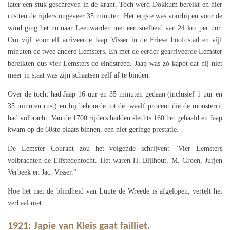
later een stuk geschreven in de krant. Toch werd Dokkum bereikt en hier
rustten de rijders ongeveer 35 minuten. Het ergste was voorbij en voor de
wind ging het nu naar Leeuwarden met een snelheid van 24 km per uur.
Om vijf voor elf arriveerde Jaap Visser in de Friese hoofdstad en vijf
minuten de twee andere Lemsters. En met de eerder gearriveerde Lemster
bereikten dus vier Lemsters de eindstreep. Jaap was zó kapot dat hij niet
meer in staat was zijn schaatsen zelf af te binden.
Over de tocht had Jaap 16 uur en 35 minuten gedaan (inclusief 1 uur en
35 minuten rust) en hij behoorde tot de twaalf procent die de monsterrit
had volbracht. Van de 1700 rijders hadden slechts 160 het gehaald en Jaap
kwam op de 60ste plaats binnen, een niet geringe prestatie.
De Lemster Courant zou het volgende schrijven: "Vier Lemsters
volbrachten de Elfstedentocht. Het waren H. Bijlhout, M. Groen, Jurjen
Verbeek en Jac. Visser."
Hoe het met de blindheid van Luute de Wreede is afgelopen, vertelt het
verhaal niet.
1921: Japie van Kleis gaat failliet.