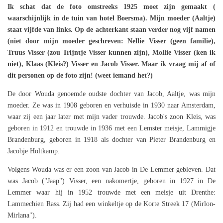
Ik schat dat de foto omstreeks 1925 moet zijn gemaakt (
waarschijnlijk in de tuin van hotel Boersma). Mijn moeder (Aaltje)
staat vijfde van links. Op de achterkant staan verder nog vijf namen
(niet door mijn moeder geschreven: Nellie Visser (geen familie),
Truus Visser (zou Trijntje Visser kunnen zijn), Mollie Visser (ken ik
niet), Klaas (Kleis?) Visser en Jacob Visser. Maar ik vraag mij af of
dit personen op de foto zijn! (weet iemand het?)
De door Wouda genoemde oudste dochter van Jacob, Aaltje, was mijn
moeder. Ze was in 1908 geboren en verhuisde in 1930 naar Amsterdam,
waar zij een jaar later met mijn vader trouwde. Jacob's zoon Kleis, was
geboren in 1912 en trouwde in 1936 met een Lemster meisje, Lammigje
Brandenburg, geboren in 1918 als dochter van Pieter Brandenburg en
Jacobje Holtkamp.
Volgens Wouda was er een zoon van Jacob in De Lemmer gebleven. Dat
was Jacob ("Jaap") Visser, een nakomertje, geboren in 1927 in De
Lemmer waar hij in 1952 trouwde met een meisje uit Drenthe:
Lammechien Rass. Zij had een winkeltje op de Korte Streek 17 (Mirlon-
Mirlana").