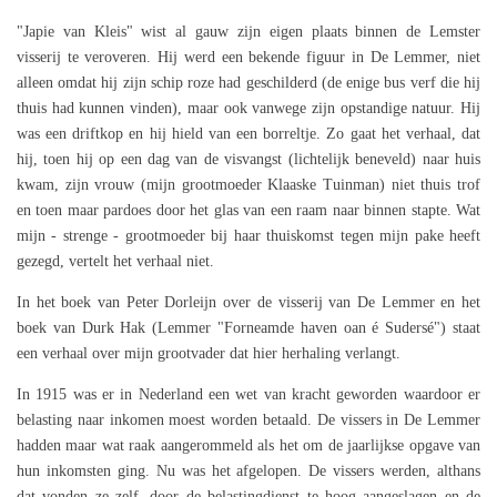
"Japie van Kleis" wist al gauw zijn eigen plaats binnen de Lemster
visserij te veroveren. Hij werd een bekende figuur in De Lemmer, niet
alleen omdat hij zijn schip roze had geschilderd (de enige bus verf die hij
thuis had kunnen vinden), maar ook vanwege zijn opstandige natuur. Hij
was een driftkop en hij hield van een borreltje. Zo gaat het verhaal, dat
hij, toen hij op een dag van de visvangst (lichtelijk beneveld) naar huis
kwam, zijn vrouw (mijn grootmoeder Klaaske Tuinman) niet thuis trof
en toen maar pardoes door het glas van een raam naar binnen stapte. Wat
mijn - strenge - grootmoeder bij haar thuiskomst tegen mijn pake heeft
gezegd, vertelt het verhaal niet.
In het boek van Peter Dorleijn over de visserij van De Lemmer en het
boek van Durk Hak (Lemmer "Forneamde haven oan é Sudersé") staat
een verhaal over mijn grootvader dat hier herhaling verlangt.
In 1915 was er in Nederland een wet van kracht geworden waardoor er
belasting naar inkomen moest worden betaald. De vissers in De Lemmer
hadden maar wat raak aangerommeld als het om de jaarlijkse opgave van
hun inkomsten ging. Nu was het afgelopen. De vissers werden, althans
dat vonden ze zelf, door de belastingdienst te hoog aangeslagen en de