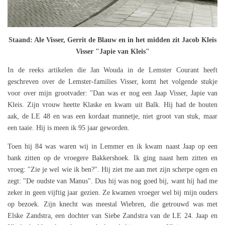
Staand: Ale Visser, Gerrit de Blauw en in het midden zit Jacob Kleis
Visser "Japie van Kleis"
In de reeks artikelen die Jan Wouda in de Lemster Courant heeft
geschreven over de Lemster-families Visser, komt het volgende stukje
voor over mijn grootvader: "Dan was er nog een Jaap Visser, Japie van
Kleis. Zijn vrouw heette Klaske en kwam uit Balk. Hij had de houten
aak, de LE 48 en was een kordaat mannetje, niet groot van stuk, maar
een taaie. Hij is meen ik 95 jaar geworden.
Toen hij 84 was waren wij in Lemmer en ik kwam naast Jaap op een
bank zitten op de vroegere Bakkershoek. Ik ging naast hem zitten en
vroeg: "Zie je wel wie ik ben?". Hij ziet me aan met zijn scherpe ogen en
zegt: "De oudste van Manus". Dus hij was nog goed bij, want hij had me
zeker in geen vijftig jaar gezien. Ze kwamen vroeger wel bij mijn ouders
op bezoek. Zijn knecht was meestal Wiebren, die getrouwd was met
Elske Zandstra, een dochter van Siebe Zandstra van de LE 24. Jaap en