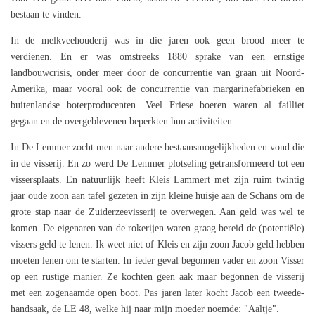
bestaan te vinden.
In de melkveehouderij was in die jaren ook geen brood meer te
verdienen. En er was omstreeks 1880 sprake van een ernstige
landbouwcrisis, onder meer door de concurrentie van graan uit Noord-
Amerika, maar vooral ook de concurrentie van margarinefabrieken en
buitenlandse boterproducenten. Veel Friese boeren waren al failliet
gegaan en de overgeblevenen beperkten hun activiteiten.
In De Lemmer zocht men naar andere bestaansmogelijkheden en vond die
in de visserij. En zo werd De Lemmer plotseling getransformeerd tot een
vissersplaats. En natuurlijk heeft Kleis Lammert met zijn ruim twintig
jaar oude zoon aan tafel gezeten in zijn kleine huisje aan de Schans om de
grote stap naar de Zuiderzeevisserij te overwegen. Aan geld was wel te
komen. De eigenaren van de rokerijen waren graag bereid de (potentiële)
vissers geld te lenen. Ik weet niet of Kleis en zijn zoon Jacob geld hebben
moeten lenen om te starten. In ieder geval begonnen vader en zoon Visser
op een rustige manier. Ze kochten geen aak maar begonnen de visserij
met een zogenaamde open boot. Pas jaren later kocht Jacob een tweede-
handsaak, de LE 48, welke hij naar mijn moeder noemde: "Aaltje".