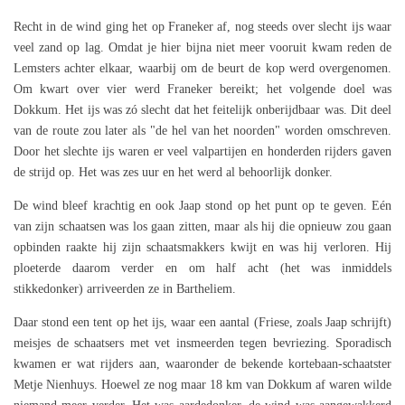
Recht in de wind ging het op Franeker af, nog steeds over slecht ijs waar
veel zand op lag. Omdat je hier bijna niet meer vooruit kwam reden de
Lemsters achter elkaar, waarbij om de beurt de kop werd overgenomen.
Om kwart over vier werd Franeker bereikt; het volgende doel was
Dokkum. Het ijs was zó slecht dat het feitelijk onberijdbaar was. Dit deel
van de route zou later als "de hel van het noorden" worden omschreven.
Door het slechte ijs waren er veel valpartijen en honderden rijders gaven
de strijd op. Het was zes uur en het werd al behoorlijk donker.
De wind bleef krachtig en ook Jaap stond op het punt op te geven. Eén
van zijn schaatsen was los gaan zitten, maar als hij die opnieuw zou gaan
opbinden raakte hij zijn schaatsmakkers kwijt en was hij verloren. Hij
ploeterde daarom verder en om half acht (het was inmiddels
stikkedonker) arriveerden ze in Bartheliem.
Daar stond een tent op het ijs, waar een aantal (Friese, zoals Jaap schrijft)
meisjes de schaatsers met vet insmeerden tegen bevriezing. Sporadisch
kwamen er wat rijders aan, waaronder de bekende kortebaan-schaatster
Metje Nienhuys. Hoewel ze nog maar 18 km van Dokkum af waren wilde