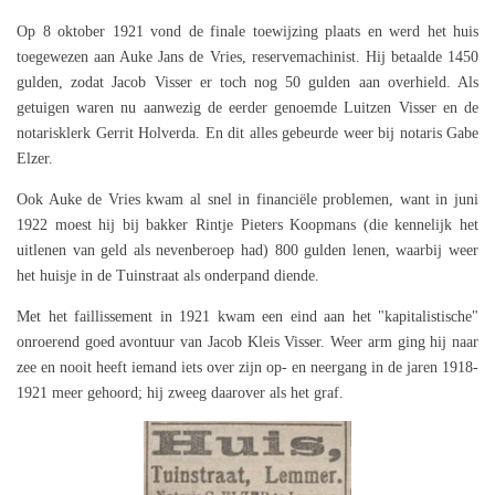
Op 8 oktober 1921 vond de finale toewijzing plaats en werd het huis
toegewezen aan Auke Jans de Vries, reservemachinist. Hij betaalde 1450
gulden, zodat Jacob Visser er toch nog 50 gulden aan overhield. Als
getuigen waren nu aanwezig de eerder genoemde Luitzen Visser en de
notarisklerk Gerrit Holverda. En dit alles gebeurde weer bij notaris Gabe
Elzer.
Ook Auke de Vries kwam al snel in financiële problemen, want in juni
1922 moest hij bij bakker Rintje Pieters Koopmans (die kennelijk het
uitlenen van geld als nevenberoep had) 800 gulden lenen, waarbij weer
het huisje in de Tuinstraat als onderpand diende.
Met het faillissement in 1921 kwam een eind aan het "kapitalistische"
onroerend goed avontuur van Jacob Kleis Visser. Weer arm ging hij naar
zee en nooit heeft iemand iets over zijn op- en neergang in de jaren 1918-
1921 meer gehoord; hij zweeg daarover als het graf.