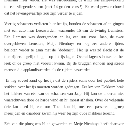
niemand meer verder. Het was aardedonker, de wind was aangewakkerd
tot een vliegende storm (met 14 graden vorst!). Er werd gewaarschuwd
dat het levensgevaarlijk zou zijn verder te rijden.
Veertig schaatsers verlieten hier het ijs, bonden de schaatsen af en gingen
met een auto naar Leeuwarden, waaronder 16 van de twintig Lemsters.
Eén Lemster was doorgereden en lag een uur voor. Jaap, de twee
overgebleven Lemsters, Metje Nienhuys en nog zes andere rijders
besloten verder te gaan met de "dodenrit". Het ijs was zó slecht dat de
tien rijders tegelijk languit op het ijs lagen. Overal lagen schotsen en het
leek of de groep niet vooruit kwam. Bij de bruggen stonden nog steeds
mensen die applaudisseerden als de rijders passeerden.
Er lag zoveel zand op het ijs dat de rijders soms door het publiek hele
stukken over het ijs moesten worden gedragen. Zes km van Dokkum brak
het hakleer van één van de schaatsen van Jaap. Hij kon de anderen niet
waarschuwen door de harde wind en hij moest afhaken. Over de volgende
drie km deed hij een uur. Toch kon hij met een passerende groep
meerijden en daardoor kwam hij weer bij zijn oude makkers terecht.
Eén van die ploeg was blind geworden en Metje Nienhuys heeft daarover