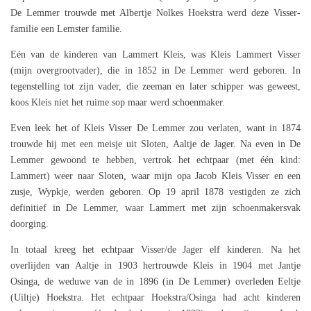
De Lemmer trouwde met Albertje Nolkes Hoekstra werd deze Visser-
familie een Lemster familie.
Eén van de kinderen van Lammert Kleis, was Kleis Lammert Visser
(mijn overgrootvader), die in 1852 in De Lemmer werd geboren. In
tegenstelling tot zijn vader, die zeeman en later schipper was geweest,
koos Kleis niet het ruime sop maar werd schoenmaker.
Even leek het of Kleis Visser De Lemmer zou verlaten, want in 1874
trouwde hij met een meisje uit Sloten, Aaltje de Jager. Na even in De
Lemmer gewoond te hebben, vertrok het echtpaar (met één kind:
Lammert) weer naar Sloten, waar mijn opa Jacob Kleis Visser en een
zusje, Wypkje, werden geboren. Op 19 april 1878 vestigden ze zich
definitief in De Lemmer, waar Lammert met zijn schoenmakersvak
doorging.
In totaal kreeg het echtpaar Visser/de Jager elf kinderen. Na het
overlijden van Aaltje in 1903 hertrouwde Kleis in 1904 met Jantje
Osinga, de weduwe van de in 1896 (in De Lemmer) overleden Eeltje
(Uiltje) Hoekstra. Het echtpaar Hoekstra/Osinga had acht kinderen