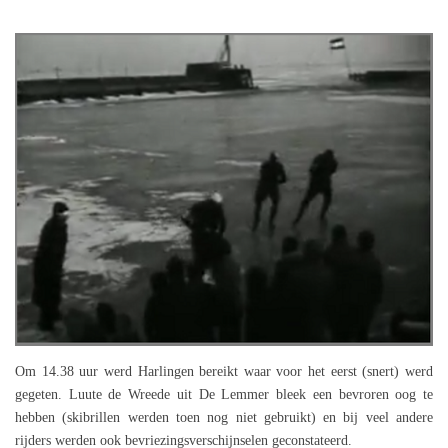
Om 14.38 uur werd Harlingen bereikt waar voor het eerst (snert) werd
gegeten. Luute de Wreede uit De Lemmer bleek een bevroren oog te
hebben (skibrillen werden toen nog niet gebruikt) en bij veel andere
rijders werden ook bevriezingsverschijnselen geconstateerd.