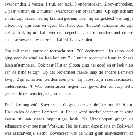
overhemden, 2 vesten, 1 trui, een jack, 3 onderbroeken, 2 bovenbroeken,
2 paar wanten en 2 mutsen (waaronder een bivakmuts). Op zijn lichaam
en om zijn benen had hij kranten gedaan. Toen hij aangekleed was zag je
alleen nog zijn neus en ogen. Met twee paar (houten) schaatsen om zijn
nek vertrok hij om half vier met negentien andere Lemsters met de bus
naar Leeuwarden waar ze om half vijf arriveerden.
Om half zeven startte de toertocht met 1700 deelnemers. Het eerste deel
ging voor de wind en Jaap kon om 7.42 uur zijn controle kaart in Sneek
laten afstempelen. Ook naar IJlst en Sloten ging het goed en er leek niets
aan de hand te zijn. Op het Slotermeer raakte Jaap de andere Lemsters
kwijt. Zijn schaatsen werden stomp en hij moest zijn reserveschaatsen
onderbinden. 't Was ondertussen negen uur geworden en Jaap zette
probeerde de Lemstergroep in te halen.
Dat lukte nog vóór Stavoren en de groep arriveerde hier om 10.19 uur.
Hier vielen de eerste Lemsters uit. Het ijs werd steeds slechter en de wind
kwam uit een steeds ongunstiger hoek. Na Hindeloopen gingen de
schaatsers over zee naar Workum. Het ijs tussen deze plaats en Bolsward
was afschuwelijk slecht. Bovendien was de wind gaan aanwakkeren en