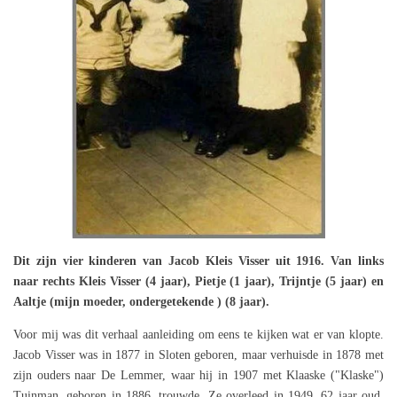
Dit zijn vier kinderen van Jacob Kleis Visser uit 1916. Van links
naar rechts Kleis Visser (4 jaar), Pietje (1 jaar), Trijntje (5 jaar) en
Aaltje (mijn moeder, ondergetekende ) (8 jaar).
Voor mij was dit verhaal aanleiding om eens te kijken wat er van klopte.
Jacob Visser was in 1877 in Sloten geboren, maar verhuisde in 1878 met
zijn ouders naar De Lemmer, waar hij in 1907 met Klaaske ("Klaske")
Tuinman, geboren in 1886, trouwde. Ze overleed in 1949, 62 jaar oud.