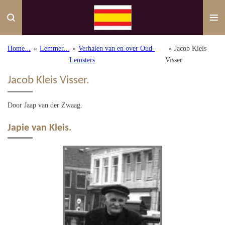
Ga
direct
naar
de
Home...
»
Lemmer...
»
Verhalen van en over Oud-
»
Jacob Kleis
hoofdinhoud
Lemsters
Visser
Jacob Kleis Visser.
Door Jaap van der Zwaag.
Japie van Kleis.