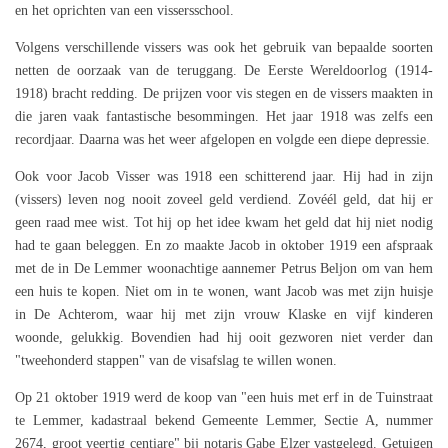
en het oprichten van een vissersschool.
Volgens verschillende vissers was ook het gebruik van bepaalde soorten
netten de oorzaak van de teruggang. De Eerste Wereldoorlog (1914-
1918) bracht redding. De prijzen voor vis stegen en de vissers maakten in
die jaren vaak fantastische besommingen. Het jaar 1918 was zelfs een
recordjaar. Daarna was het weer afgelopen en volgde een diepe depressie.
Ook voor Jacob Visser was 1918 een schitterend jaar. Hij had in zijn
(vissers) leven nog nooit zoveel geld verdiend. Zovéél geld, dat hij er
geen raad mee wist. Tot hij op het idee kwam het geld dat hij niet nodig
had te gaan beleggen. En zo maakte Jacob in oktober 1919 een afspraak
met de in De Lemmer woonachtige aannemer Petrus Beljon om van hem
een huis te kopen. Niet om in te wonen, want Jacob was met zijn huisje
in De Achterom, waar hij met zijn vrouw Klaske en vijf kinderen
woonde, gelukkig. Bovendien had hij ooit gezworen niet verder dan
"tweehonderd stappen" van de visafslag te willen wonen.
Op 21 oktober 1919 werd de koop van "een huis met erf in de Tuinstraat
te Lemmer, kadastraal bekend Gemeente Lemmer, Sectie A, nummer
2674, groot veertig centiare" bij notaris Gabe Elzer vastgelegd. Getuigen