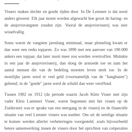
Vissers maken slechte en goede tijden door. In De Lemmer is dat nooit
anders geweest. Elk jaar moest worden afgewacht hoe groot de haring- en
de ansjovisvangsten zouden zijn. Vooral de ansjovisvisserij was zeer
wisselvallig.
Soms waren de vangsten jarenlang minimaal, maar plotseling kwam er
dan weer een reeks topjaren. Zo was 1890 met een aanvoer van 190.000
ankers een topjaar, dat later nooit meer zou worden overtroffen. Mislukte
in een jaar de ansjovisvisserij, dan sloeg de armoede toe en nam het
aantal mensen die van de bedeling moesten leven sterk toe. In de
moeilijke jaren werd er veel geld (voornamelijk van de "hangbazen")
geleend; in de "goede" jaren werd de schuld dan weer vereffend.
Tussen 1902 en 1912 (de periode waarin Jacob Kleis Visser met zijn
vader Kleis Lammert Visser, waren begonnen met het vissen op de
Zuiderzee) was er sprake van een neergang in de visserij en de financiële
situatie van veel Lemster vissers was somber. Om uit de netelige situatie
te komen werden allerlei verbeteringen voorgesteld, zoals bijvoorbeeld
betere samenwerking tussen de vissers door het oprichten van coöperaties