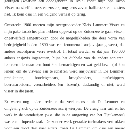
gekregen (waarvan één doodgeboren in 1892) zodat mijn opa Jacob
Visser naast elf broers en zusters, nog eens zeven halfbroers en -zusters
had. Ik kom daar in een volgend verhaal op terug.
Omstreeks 1900 moeten mijn overgrootvader Kleis Lammert Visser en
mijn pake Jacob het plan hebben opgevat op de Zuiderzee te gaan vissen,
ongetwijfeld aangetrokken door de mogelijkheden die deze vorm van
bedrijvigheid boden. 1890 was een fenomenaal ansjovisjaar geweest, dat
andere recordjaren verre overtrof. In totaal werden er dat jaar 190.000
ankers ansjovis ingezouten, bijna het dubbele van de andere topjaren.
Iedereen die maar een boot kon bemachtigen en wat geld bezat (of kon
lenen) om de viswant aan te schaffen werd ansjovisser in De Lemmer:
predikanten, hoteleigenaars, kroeghouders, turfschippers,
boerenarbeiders, veenarbeiders (en -bazen!), deskundig of niet, werd
visser in die jaren.
Er waren nog andere redenen dat veel mensen uit De Lemmer en
omgeving zich op de Zuiderzeevisserij wierpen. De vraag naar turf en het
werk in de veenderijen (w.o. die in de omgeving van het Tjeukemeer)
was een aflopende zaak. De zonder werk geraakte turfmakers vertrokken
voor een groot deel naar elders, zoals De Lemmer, om daar een nieuw