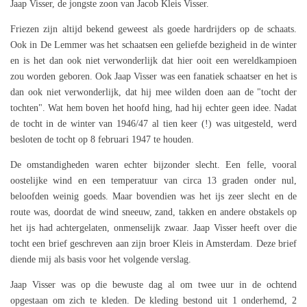
Jaap Visser, de jongste zoon van Jacob Kleis Visser.
Friezen zijn altijd bekend geweest als goede hardrijders op de schaats.
Ook in De Lemmer was het schaatsen een geliefde bezigheid in de winter
en is het dan ook niet verwonderlijk dat hier ooit een wereldkampioen
zou worden geboren. Ook Jaap Visser was een fanatiek schaatser en het is
dan ook niet verwonderlijk, dat hij mee wilden doen aan de "tocht der
tochten". Wat hem boven het hoofd hing, had hij echter geen idee. Nadat
de tocht in de winter van 1946/47 al tien keer (!) was uitgesteld, werd
besloten de tocht op 8 februari 1947 te houden.
De omstandigheden waren echter bijzonder slecht. Een felle, vooral
oostelijke wind en een temperatuur van circa 13 graden onder nul,
beloofden weinig goeds. Maar bovendien was het ijs zeer slecht en de
route was, doordat de wind sneeuw, zand, takken en andere obstakels op
het ijs had achtergelaten, onmenselijk zwaar. Jaap Visser heeft over die
tocht een brief geschreven aan zijn broer Kleis in Amsterdam. Deze brief
diende mij als basis voor het volgende verslag.
Jaap Visser was op die bewuste dag al om twee uur in de ochtend
opgestaan om zich te kleden. De kleding bestond uit 1 onderhemd, 2