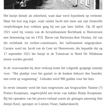
Het huisje diende als zekerheid, want daar werd hypotheek op verleend.
Maar het kon nog erger, want omdat Jacob niet meer aan zijn financiële
verplichtingen kon voldoen ging hij een jaar later failliet. Op 28 april
1921 werd bij vonnis van de Arrondissement Rechtbank te Heerenveen
met benoeming van mr J.P.D. Baron van Harinxma thoe Slooten, lid van
die rechtbank tot rechter-commissaris, het faillissement uitgesproken.
Curator werd mr Jacob van de Geer uit Heerenveen, die bepaalde dat op
17 september 1921 het huisje in de Tuinstraat in Hotel De Wildeman
moest worden geveild.
In de voorwaarden bij deze verkoop komt het volgende grappige zinnetje
voor: "Het plankje voor het gasstel in de keuken behoort den huurder,
met recht op wegneming". Geboden werd 900 gulden voor het huis.
In eerste instantie werd het huis toegewezen aan brugwachter Nanine (?)
Pieters Koopmans, ongetwijfeld een broer van bakker Rintje Koopmans.
Bij het opmaken van het proces-verbaal waren als getuigen aanwezig Atte
Jentjes Knol, oproeper en Luitzen Visser, bakkersknecht.