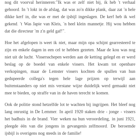
nog dit voorval herinneren:"Ik was er zelf niet bij, ik heb 't verhaal
gehoord. In 't lokt in de afslag, dat was zo'n dikke plank, daar zat 'n hele
dikke kerf in, die was er met de ijsbijl ingeslagen. De kerf heb ik wel
gekend. 't Was Japie van Kleis, 'n heel klein mannetje. Hij wou hebben
dat die directeur 'm z'n geld gaf!".
Hoe het afgelopen is weet ik niet, maar mijn opa schijnt gearresteerd te
zijn en enkele dagen in een cel te hebben gezeten. Maar de kou was nog
niet uit de lucht. Vissersschepen werden aan de ketting gelegd en er werd
beslag op de boedel van enkele vissers. Het kwam tot openbare
verkopingen, maar de Lemster vissers kochten de spullen van hun
gedupeerde collega's tegen hele lage prijzen op terwijl aan
buitenstaanders op niet mis verstane wijze duidelijk werd gemaakt niet
mee te bieden, op straffe van in de haven terecht te komen.
Ook de politie stond hetzelfde lot te wachten bij ingrijpen. Het bleef nog
lang onrustig in De Lemmer. In april 1920 staken drie - jonge - vissers
het badhuis in de brand. Vier weken na hun veroordeling, in juni 1921,
pleegde één van die jongens in gevangenis zelfmoord. De beroemde
ijsbijl is overigens nog steeds in de familie!