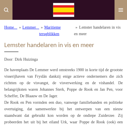
Ga
direct
naar
de
Home...
»
Lemmer...
»
Maritieme
»
Lemster handelaren in vis
hoofdinhoud
terugblikken
en meer
Lemster handelaren in vis en meer
Door: Dirk Huizinga
De havenplaats De Lemmer werd omstreeks 1900 in korte tijd de grootste
visserijhaven van Fryslân dankzij enige actieve ondernemers die zich
richtten op de visvangst, de visverwerking en de vishandel. De
belangrijksten waren Johannes Sterk, Poppe de Rook en Jan Pen, voor
Scheffer, De Blaauw en De Jager.
De Rook en Pen vormden een duo, vanwege familiebanden en politieke
overtuiging, dat samenwerkte bij het ontwerpen van een nieuw
staandwant dat gebruikt kon worden op de ondiepe Zuiderzee. Zij
probeerden het uit bij het eiland Urk, waar Poppe de Rook (ook) een