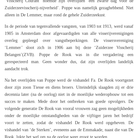
‘Visscherij Courant’ noemde zijn overlijden ‘een zwarte dag voor de
Zuiderzeevisscherij-nijverheid’. Poppe was namelijk gezaghebbend. Niet
alleen in De Lemmer, maar rond de gehele Zuiderzeekust.
In de periode van tegenvallende vangsten, van 1903 tot 1913, werd vanaf
1905 in Amsterdam door afgevaardigden van alle visserijverenigingen
overleg gepleegd over vangstbeperkingen. De vissersvereniging
‘Lemmer’ sloot zich in 1906 aan bij deze ‘Zuiderzee Visscherij
Belangen’(ZVB). Poppe de Rook was in die vergadering een
gerespecteerd man. Geen wonder dus, dat zijn overlijden landelijk
aandacht trok.
Na het overlijden van Poppe werd de vishandel Fa. De Rook voortgezet
door zijn zoon Tiesse en diens broers. Uiteindelijk slaagden zij er drie
decennia later (na de oorlog) niet in de moeilijke wederopbouw tot een
succes te maken. Mede door het ontbreken van goede opvolgers. De
volgende generatie De Rook van vooral vrouwen zag geen mogelijkheden
onder de moeilijke omstandigheden van de vijftiger jaren het bedrijf
voort te zetten, zodat de vishandel De Rook werd opgeheven. De
vishandel van ‘de Sterken’, eveneens aan de Emmakade, naast die van De
Rook, lukte het wel om na de oorlog weer groot te worden.