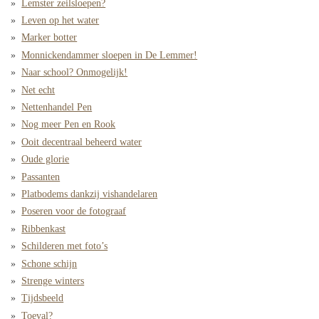
Lemster zeilsloepen?
Leven op het water
Marker botter
Monnickendammer sloepen in De Lemmer!
Naar school? Onmogelijk!
Net echt
Nettenhandel Pen
Nog meer Pen en Rook
Ooit decentraal beheerd water
Oude glorie
Passanten
Platbodems dankzij vishandelaren
Poseren voor de fotograaf
Ribbenkast
Schilderen met foto’s
Schone schijn
Strenge winters
Tijdsbeeld
Toeval?