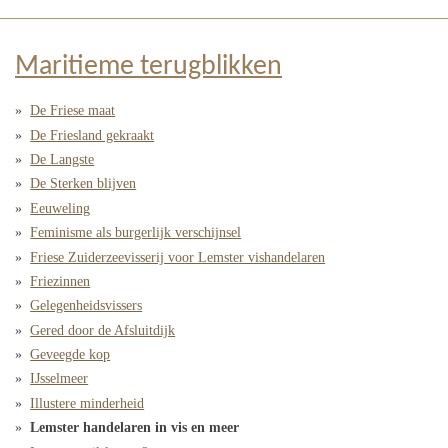
Maritieme terugblikken
De Friese maat
De Friesland gekraakt
De Langste
De Sterken blijven
Eeuweling
Feminisme als burgerlijk verschijnsel
Friese Zuiderzeevisserij voor Lemster vishandelaren
Friezinnen
Gelegenheidsvissers
Gered door de Afsluitdijk
Geveegde kop
IJsselmeer
Illustere minderheid
Lemster handelaren in vis en meer