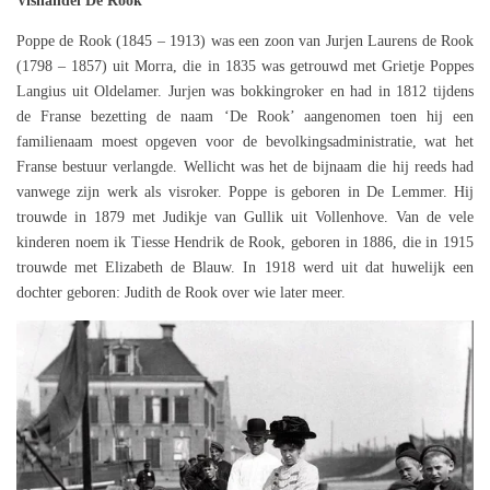
Vishandel De Rook
Poppe de Rook (1845 – 1913) was een zoon van Jurjen Laurens de Rook
(1798 – 1857) uit Morra, die in 1835 was getrouwd met Grietje Poppes
Langius uit Oldelamer. Jurjen was bokkingroker en had in 1812 tijdens
de Franse bezetting de naam ‘De Rook’ aangenomen toen hij een
familienaam moest opgeven voor de bevolkingsadministratie, wat het
Franse bestuur verlangde. Wellicht was het de bijnaam die hij reeds had
vanwege zijn werk als visroker. Poppe is geboren in De Lemmer. Hij
trouwde in 1879 met Judikje van Gullik uit Vollenhove. Van de vele
kinderen noem ik Tiesse Hendrik de Rook, geboren in 1886, die in 1915
trouwde met Elizabeth de Blauw. In 1918 werd uit dat huwelijk een
dochter geboren: Judith de Rook over wie later meer.