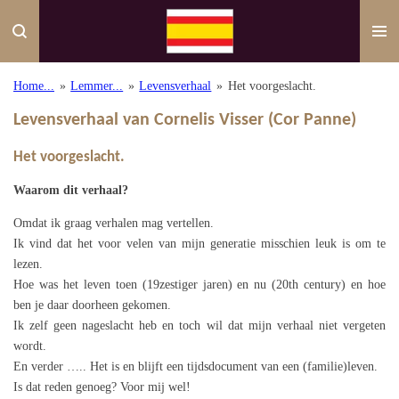
Ga
direct
naar
de
Home...
»
Lemmer...
»
Levensverhaal
»
Het voorgeslacht.
hoofdinhoud
Levensverhaal van Cornelis Visser (Cor Panne)
Het voorgeslacht.
Waarom dit verhaal?
Omdat ik graag verhalen mag vertellen.
Ik vind dat het voor velen van mijn generatie misschien leuk is om te
lezen.
Hoe was het leven toen (19zestiger jaren) en nu (20th century) en hoe
ben je daar doorheen gekomen.
Ik zelf geen nageslacht heb en toch wil dat mijn verhaal niet vergeten
wordt.
En verder ….. Het is en blijft een tijdsdocument van een (familie)leven.
Is dat reden genoeg? Voor mij wel!