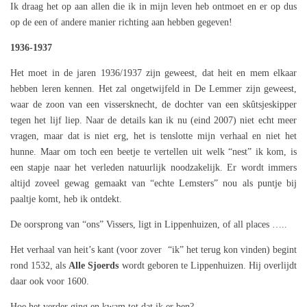
Ik draag het op aan allen die ik in mijn leven heb ontmoet en er op dus
op de een of andere manier richting aan hebben gegeven!
1936-1937
Het moet in de jaren 1936/1937 zijn geweest, dat heit en mem elkaar
hebben leren kennen. Het zal ongetwijfeld in De Lemmer zijn geweest,
waar de zoon van een vissersknecht, de dochter van een skûtsjeskipper
tegen het lijf liep. Naar de details kan ik nu (eind 2007) niet echt meer
vragen, maar dat is niet erg, het is tenslotte mijn verhaal en niet het
hunne. Maar om toch een beetje te vertellen uit welk “nest” ik kom, is
een stapje naar het verleden natuurlijk noodzakelijk. Er wordt immers
altijd zoveel gewag gemaakt van “echte Lemsters” nou als puntje bij
paaltje komt, heb ik ontdekt.
De oorsprong van “ons” Vissers, ligt in Lippenhuizen, of all places …..
Het verhaal van heit’s kant (voor zover “ik” het terug kon vinden) begint
rond 1532, als
Alle Sjoerds
wordt geboren te Lippenhuizen. Hij overlijdt
daar ook voor 1600.
Hoe het verder ging en kwam tot dat ik er ben?