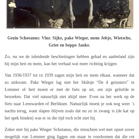
Gezin Schotanus: Vlnr. Sijke, pake Wieger, mem Jeltje, Wietsche,
Griet en beppe Janke.
Zo, nu we de inleidende beschietingen hebben gehad en aanbeland zijn
bij mijn heit en mem, kan het verhaal wat meer richting krijgen.
Van 1936/1937 tot in 1939 zagen mijn heit en mem elkaar, wanneer dat
zo uitkwam. Pake Wieger lag met het Skûtsje “De 4 gezusters” in
Lemmer of heit moest er met de fiets op uit, om zijn geliefde te
bezoeken. Dat viel natuurlijk niet altijd mee. Even na het werk op de
fiets naar Leeuwarden of Berlikum. Natuurlijk moest je ook nog weer ’s
nachts terug, want slapen blijven zoals dat nu zo in zwang is (de kat op
het spek binden) was er in die tijd toch echt niet bij.
Zeker niet bij pake Wieger Schotanus, die misschien wel met opzet zover
mogelijk van Lemmer ging liggen om maar te voorkomen dat die rot