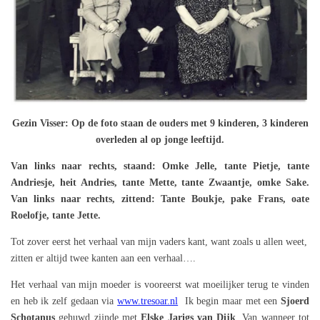
Gezin Visser: Op de foto staan de ouders met 9 kinderen, 3 kinderen
overleden al op jonge leeftijd.
Van links naar rechts, staand: Omke Jelle, tante Pietje, tante
Andriesje, heit Andries, tante Mette, tante Zwaantje, omke Sake.
Van links naar rechts, zittend: Tante Boukje, pake Frans, oate
Roelofje, tante Jette.
Tot zover eerst het verhaal van mijn vaders kant, want zoals u allen weet,
zitten er altijd twee kanten aan een verhaal….
Het verhaal van mijn moeder is vooreerst wat moeilijker terug te vinden
en heb ik zelf gedaan via
www.tresoar.nl
Ik begin maar met een
Sjoerd
Schotanus
gehuwd zijnde met
Elske Jarigs van Dijk
. Van wanneer tot