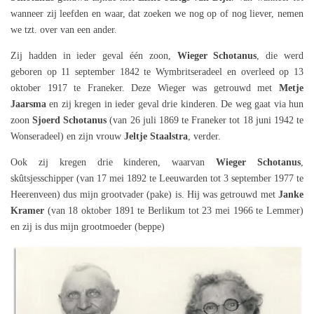
wanneer zij leefden en waar, dat zoeken we nog op of nog liever, nemen
we tzt. over van een ander.
Zij hadden in ieder geval één zoon,
Wieger Schotanus
, die werd
geboren op 11 september 1842 te Wymbritseradeel en overleed op 13
oktober 1917 te Franeker. Deze Wieger was getrouwd met
Metje
Jaarsma
en zij kregen in ieder geval drie kinderen. De weg gaat via hun
zoon
Sjoerd Schotanus
(van 26 juli 1869 te Franeker tot 18 juni 1942 te
Wonseradeel) en zijn vrouw
Jeltje Staalstra
, verder.
Ook zij kregen drie kinderen, waarvan
Wieger Schotanus
,
skûtsjesschipper (van 17 mei 1892 te Leeuwarden tot 3 september 1977 te
Heerenveen) dus mijn grootvader (pake) is. Hij was getrouwd met
Janke
Kramer
(van 18 oktober 1891 te Berlikum tot 23 mei 1966 te Lemmer)
en zij is dus mijn grootmoeder (beppe)