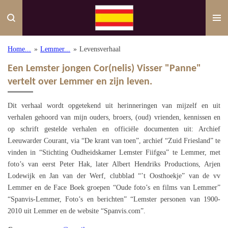
Ga
direct
naar
de
Home...
»
Lemmer...
»
Levensverhaal
hoofdinhoud
Een Lemster jongen Cor(nelis) Visser "Panne"
vertelt over Lemmer en zijn leven.
Dit verhaal wordt opgetekend uit herinneringen van mijzelf en uit
verhalen gehoord van mijn ouders, broers, (oud) vrienden, kennissen en
op schrift gestelde verhalen en officiële documenten uit: Archief
Leeuwarder Courant, via “De krant van toen”, archief “Zuid Friesland” te
vinden in “Stichting Oudheidskamer Lemster Fiifgea” te Lemmer, met
foto’s van eerst Peter Hak, later Albert Hendriks Productions, Arjen
Lodewijk en Jan van der Werf, clubblad “’t Oosthoekje” van de vv
Lemmer en de Face Boek groepen “Oude foto’s en films van Lemmer”
“Spanvis-Lemmer, Foto’s en berichten” “Lemster personen van 1900-
2010 uit Lemmer en de website “Spanvis.com”.