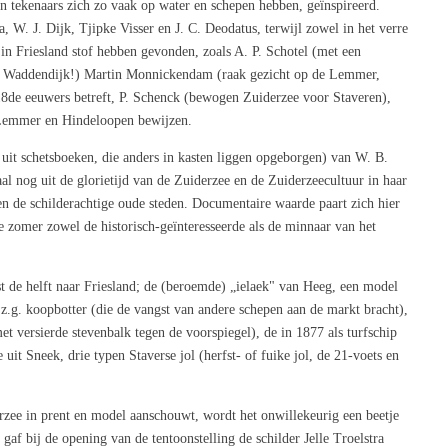
en tekenaars zich zo vaak op water en schepen hebben, geïnspireerd.
 W. J. Dijk, Tjipke Visser en J. C. Deodatus, terwijl zowel in het verre
in Friesland stof hebben gevonden, zoals A. P. Schotel (met een
er Waddendijk!) Martin Monnickendam (raak gezicht op de Lemmer,
18de eeuwers betreft, P. Schenck (bewogen Zuiderzee voor Staveren),
 Lemmer en Hindeloopen bewijzen.
 uit schetsboeken, die anders in kasten liggen opgeborgen) van W. B.
al nog uit de glorietijd van de Zuiderzee en de Zuiderzeecultuur in haar
 de schilderachtige oude steden. Documentaire waarde paart zich hier
e zomer zowel de historisch-geïnteresseerde als de minnaar van het
 de helft naar Friesland; de (beroemde) „ielaek" van Heeg, een model
z.g. koopbotter (die de vangst van andere schepen aan de markt bracht),
 versierde stevenbalk tegen de voorspiegel), de in 1877 als turfschip
t Sneek, drie typen Staverse jol (herfst- of fuike jol, de 21-voets en
zee in prent en model aanschouwt, wordt het onwillekeurig een beetje
f bij de opening van de tentoonstelling de schilder Jelle Troelstra