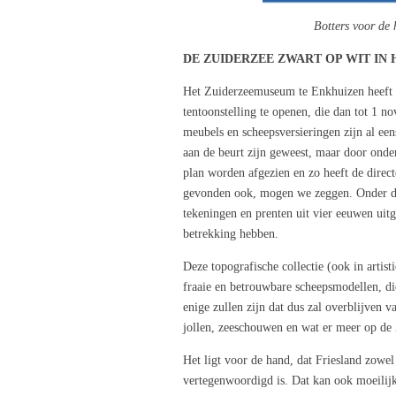
Botters voor de 
DE ZUIDERZEE ZWART OP WIT IN
Het Zuiderzeemuseum te Enkhuizen heeft a
tentoonstelling te openen, die dan tot 1 n
meubels en scheepsversieringen zijn al een
aan de beurt zijn geweest, maar door onder
plan worden afgezien en zo heeft de direc
gevonden ook, mogen we zeggen. Onder de 
tekeningen en prenten uit vier eeuwen uitg
betrekking hebben.
Deze topografische collectie (ook in artist
fraaie en betrouwbare scheepsmodellen, die
enige zullen zijn dat dus zal overblijven v
jollen, zeeschouwen en wat er meer op de 
Het ligt voor de hand, dat Friesland zowel
vertegenwoordigd is. Dat kan ook moeilijk 