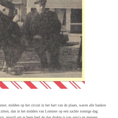
midden op het circuit in het hart van de plaats, waren alle banken
an zitten, dan in het midden van Lemmer op een zachte zonnige dag
vis, terwijl om je heen heel de dag drukte is van auto's en mensen.