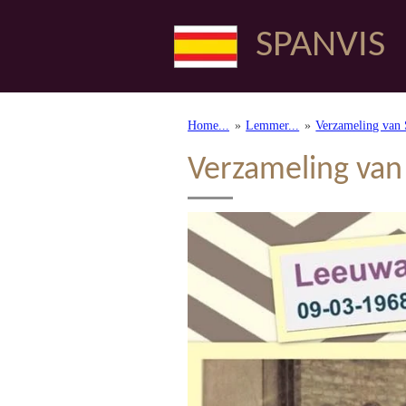
Ga
SPANVIS
direct
naar
de
hoofdinhoud
Home...
»
Lemmer...
»
Verzameling van S
Verzameling van 