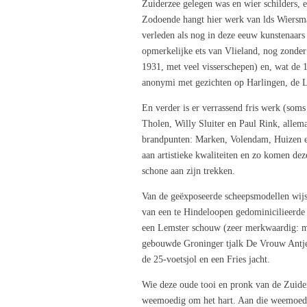
Zuiderzee gelegen was en wier schilders, 
Zodoende hangt hier werk van lds Wiersma,
verleden als nog in deze eeuw kunstenaars 
opmerkelijke ets van Vlieland, nog zond
1931, met veel visserschepen) en, wat de 
anonymi met gezichten op Harlingen, de
En verder is er verrassend fris werk (soms
Tholen, Willy Sluiter en Paul Rink, allema
brandpunten: Marken, Volendam, Huizen en
aan artistieke kwaliteiten en zo komen dez
schone aan zijn trekken.
Van de geëxposeerde scheepsmodellen wijst
van een te Hindeloopen gedominicilieerde 
een Lemster schouw (zeer merkwaardig: met
gebouwde Groninger tjalk De Vrouw Antje ui
de 25-voetsjol en een Fries jacht.
Wie deze oude tooi en pronk van de Zuider
weemoedig om het hart. Aan die weemoed ga