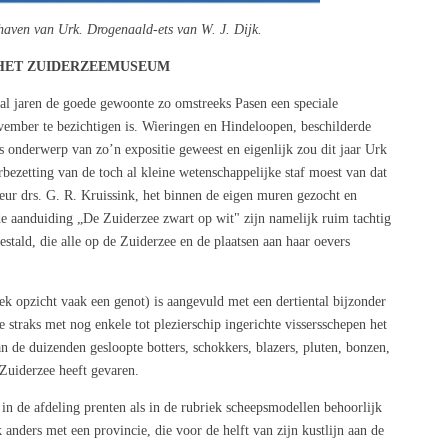
haven van Urk. Drogenaald-ets van W. J. Dijk.
 HET ZUIDERZEEMUSEUM
l jaren de goede gewoonte zo omstreeks Pasen een speciale
ovember te bezichtigen is. Wieringen en Hindeloopen, beschilderde
s onderwerp van zo’n expositie geweest en eigenlijk zou dit jaar Urk
bezetting van de toch al kleine wetenschappelijke staf moest van dat
teur drs. G. R. Kruissink, het binnen de eigen muren gezocht en
aanduiding „De Zuiderzee zwart op wit" zijn namelijk ruim tachtig
estald, die alle op de Zuiderzee en de plaatsen aan haar oevers
iek opzicht vaak een genot) is aangevuld met een dertiental bijzonder
 straks met nog enkele tot plezierschip ingerichte vissersschepen het
an de duizenden gesloopte botters, schokkers, blazers, pluten, bonzen,
Zuiderzee heeft gevaren.
 in de afdeling prenten als in de rubriek scheepsmodellen behoorlijk
anders met een provincie, die voor de helft van zijn kustlijn aan de