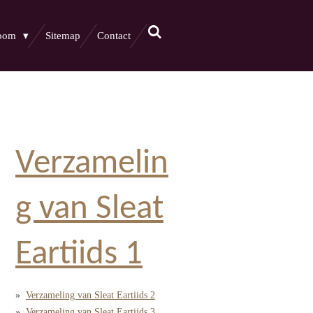
boom
Sitemap
Contact
Verzamelin
g van Sleat
Eartiids 1
Verzameling van Sleat Eartiids 2
Verzameling van Sleat Eartiids 3