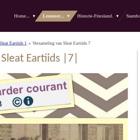
Home...
Lemmer...
Historie-Friesland.
Stam
leat Eartiids 1
»
Verzameling van Sleat Eartiids 7
Sleat Eartiids |7|