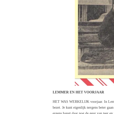
LEMMER EN HET VOORJAAR
HET WAS WERKELIJK voorjaar. In Lemmer, 
bezet. Je kunt eigenlijk nergens beter ga
ergens hangt daar nog de geur van teer en 