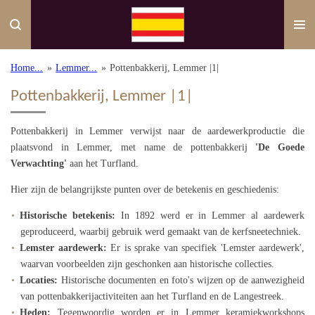
Ga
direct
naar
de
Home...
»
Lemmer...
»
Pottenbakkerij, Lemmer |1|
hoofdinhoud
Pottenbakkerij, Lemmer |1|
Pottenbakkerij in Lemmer verwijst naar de aardewerkproductie die
plaatsvond in Lemmer, met name de pottenbakkerij
'De Goede
Verwachting'
aan het Turfland.
Hier zijn de belangrijkste punten over de betekenis en geschiedenis:
Historische betekenis:
In 1892 werd er in Lemmer al aardewerk
geproduceerd, waarbij gebruik werd gemaakt van de kerfsneetechniek.
Lemster aardewerk:
Er is sprake van specifiek 'Lemster aardewerk',
waarvan voorbeelden zijn geschonken aan historische collecties.
Locaties:
Historische documenten en foto's wijzen op de aanwezigheid
van pottenbakkerijactiviteiten aan het Turfland en de Langestreek.
Heden:
Tegenwoordig worden er in Lemmer keramiekworkshops