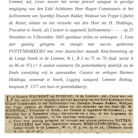
Lemmer, zal, (voor zoover het eerste perceel aangaat in gevolge
magtiging van den Edel Achtbaren Heer Regter Commissaris in het
faillissement van Sjoerdtje Douwes Bakker, Weduwe van Poppe Lijkeles
de Ruiter, aldaar en ten verzoeke van den Heer mr. H. Hiddinga,
Procureur te Sneek, als Curator in opgemeld faillissement) - - - - op 25
November en 9 December 1843 openbaar veilen en verkoopen: 1. Eene
zeer gunstig gelegene en vroeger met succes gedrevene
POTTENBAKKERIJ met eene daarachter staande Knechtswoning op
de Lange Streek in de Lemmer, W.1, B.3 no.75 en 76 (kad. sectie A
no.96 en 97) (+ 6 andere nummers) De pottenbakkerij dadelijk na de
finale toewijzing vrij te aanvaarden. Curator en verkoper Harmen
Hiddinga, wonende te Sneek, Ligging vastgoed: Lemmer. Bedrag:
koopsom fl. 1577 een huis en pottenbakkerij
)