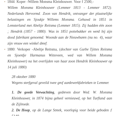
1844: Koper -Willem Monsma Kleinhouwer. Voor f 2500,-
Willem Monsma Kleinhouwer (Lemmer 1813 - Lemmer 1872).
Nederlands Hervormd. Zoon van Hendrik, ontvanger der plaatselijke
belastingen en Sjoukje Willems Monsma. Gehuwd in 1851 in
Lemsterland met Abeltje Reitsma (Lemmer 1815). Zij hadden één zoon
; Hendrik (1857 - 1880). Was in 1851 pottebakker en werd bij zijn
dood fabrikant genoemd. Woonde aan de Nieuwburen (nu no. 4), waar
zijn vrouw een winkel dreef.
1880: Verkoper -Abeltje Reitsma, (
dochter van Gurbe Tjittes Reitsma
en Sjoerdje Harmanus Witteveen, wed van Willem Monsma
Kleinhouwer) na het overlijden van haar zoon Hendrik Kleinhouwer op
14 juli 1880)
28 oktober 1880
Wegens sterfgeval geveild twee grof aardewerkfabrieken te Lemmer.
1. De goede Verwachting
, gedreven door Wed. W. Monsma
Kleinhouwer, in 1874 bijna geheel vernieuwd, op het Turfland aan
de Zijlroede.
2. De Hoop
, op de Lange Streek, voorlopig voor beide geboden ƒ