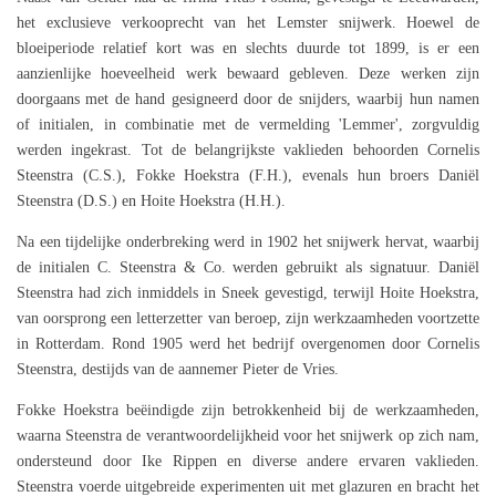
het exclusieve verkooprecht van het Lemster snijwerk. Hoewel de
bloeiperiode relatief kort was en slechts duurde tot 1899, is er een
aanzienlijke hoeveelheid werk bewaard gebleven. Deze werken zijn
doorgaans met de hand gesigneerd door de snijders, waarbij hun namen
of initialen, in combinatie met de vermelding 'Lemmer', zorgvuldig
werden ingekrast. Tot de belangrijkste vaklieden behoorden Cornelis
Steenstra (C.S.), Fokke Hoekstra (F.H.), evenals hun broers Daniël
Steenstra (D.S.) en Hoite Hoekstra (H.H.).
Na een tijdelijke onderbreking werd in 1902 het snijwerk hervat, waarbij
de initialen C. Steenstra & Co. werden gebruikt als signatuur. Daniël
Steenstra had zich inmiddels in Sneek gevestigd, terwijl Hoite Hoekstra,
van oorsprong een letterzetter van beroep, zijn werkzaamheden voortzette
in Rotterdam. Rond 1905 werd het bedrijf overgenomen door Cornelis
Steenstra, destijds van de aannemer Pieter de Vries.
Fokke Hoekstra beëindigde zijn betrokkenheid bij de werkzaamheden,
waarna Steenstra de verantwoordelijkheid voor het snijwerk op zich nam,
ondersteund door Ike Rippen en diverse andere ervaren vaklieden.
Steenstra voerde uitgebreide experimenten uit met glazuren en bracht het