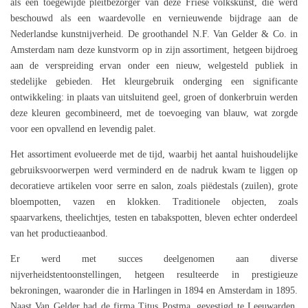
als een toegewijde pleitbezorger van deze Friese volkskunst, die werd
beschouwd als een waardevolle en vernieuwende bijdrage aan de
Nederlandse kunstnijverheid. De groothandel N.F. Van Gelder & Co. in
Amsterdam nam deze kunstvorm op in zijn assortiment, hetgeen bijdroeg
aan de verspreiding ervan onder een nieuw, welgesteld publiek in
stedelijke gebieden. Het kleurgebruik onderging een significante
ontwikkeling: in plaats van uitsluitend geel, groen of donkerbruin werden
deze kleuren gecombineerd, met de toevoeging van blauw, wat zorgde
voor een opvallend en levendig palet.
Het assortiment evolueerde met de tijd, waarbij het aantal huishoudelijke
gebruiksvoorwerpen werd verminderd en de nadruk kwam te liggen op
decoratieve artikelen voor serre en salon, zoals piëdestals (zuilen), grote
bloempotten, vazen en klokken. Traditionele objecten, zoals
spaarvarkens, theelichtjes, testen en tabakspotten, bleven echter onderdeel
van het productieaanbod.
Er werd met succes deelgenomen aan diverse
nijverheidstentoonstellingen, hetgeen resulteerde in prestigieuze
bekroningen, waaronder die in Harlingen in 1894 en Amsterdam in 1895.
Naast Van Gelder had de firma Titus Postma, gevestigd te Leeuwarden,