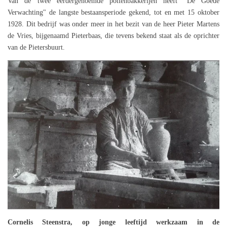
Van de twee eerdergenoemde pottenbakkerijen heeft "De Goede
Verwachting" de langste bestaansperiode gekend, tot en met 15 oktober
1928. Dit bedrijf was onder meer in het bezit van de heer Pieter Martens
de Vries, bijgenaamd Pieterbaas, die tevens bekend staat als de oprichter
van de Pietersbuurt.
Cornelis Steenstra, op jonge leeftijd werkzaam in de