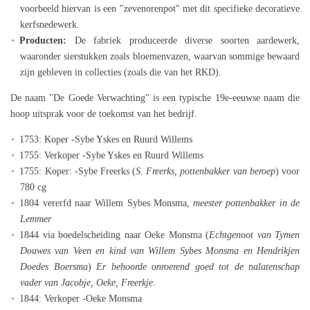
voorbeeld hiervan is een "zevenorenpot" met dit specifieke decoratieve
kerfsnedewerk.
Producten:
De fabriek produceerde diverse soorten aardewerk,
waaronder sierstukken zoals bloemenvazen, waarvan sommige bewaard
zijn gebleven in collecties (zoals die van het RKD).
De naam "De Goede Verwachting" is een typische 19e-eeuwse naam die
hoop uitsprak voor de toekomst van het bedrijf.
1753: Koper -Sybe Yskes en Ruurd Willems
1755: Verkoper -Sybe Yskes en Ruurd Willems
1755: Koper: -Sybe Freerks (
S. Freerks, pottenbakker van beroep
) voor
780 cg
1804 vererfd naar Willem Sybes Monsma,
meester pottenbakker in de
Lemmer
1844 via boedelscheiding naar Oeke Monsma (
Echtgenoot van Tymen
Douwes van Veen en kind van Willem Sybes Monsma en Hendrikjen
Doedes Boersma
)
Er behoorde onroerend goed tot de nalatenschap
vader van Jacobje, Oeke, Freerkje
.
1844: Verkoper -Oeke Monsma