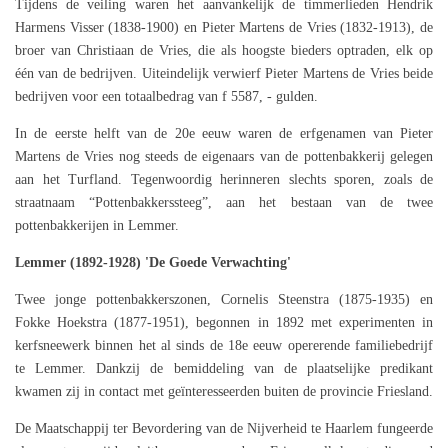
Tijdens de veiling waren het aanvankelijk de timmerlieden Hendrik
Harmens Visser (1838-1900) en Pieter Martens de Vries (1832-1913), de
broer van Christiaan de Vries, die als hoogste bieders optraden, elk op
één van de bedrijven. Uiteindelijk verwierf Pieter Martens de Vries beide
bedrijven voor een totaalbedrag van f 5587, - gulden.
In de eerste helft van de 20e eeuw waren de erfgenamen van Pieter
Martens de Vries nog steeds de eigenaars van de pottenbakkerij gelegen
aan het Turfland. Tegenwoordig herinneren slechts sporen, zoals de
straatnaam “Pottenbakkerssteeg”, aan het bestaan van de twee
pottenbakkerijen in Lemmer.
Lemmer (1892-1928) 'De Goede Verwachting'
Twee jonge pottenbakkerszonen, Cornelis Steenstra (1875-1935) en
Fokke Hoekstra (1877-1951), begonnen in 1892 met experimenten in
kerfsneewerk binnen het al sinds de 18e eeuw opererende familiebedrijf
te Lemmer. Dankzij de bemiddeling van de plaatselijke predikant
kwamen zij in contact met geïnteresseerden buiten de provincie Friesland.
De Maatschappij ter Bevordering van de Nijverheid te Haarlem fungeerde