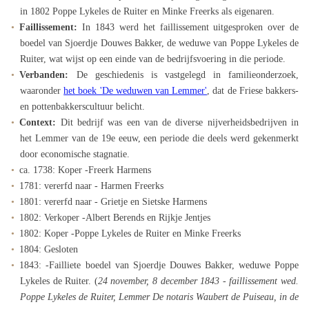
in 1802 Poppe Lykeles de Ruiter en Minke Freerks als eigenaren.
Faillissement:
In 1843 werd het faillissement uitgesproken over de
boedel van Sjoerdje Douwes Bakker, de weduwe van Poppe Lykeles de
Ruiter, wat wijst op een einde van de bedrijfsvoering in die periode.
Verbanden:
De geschiedenis is vastgelegd in familieonderzoek,
waaronder
het boek 'De weduwen van Lemmer'
, dat de Friese bakkers-
en pottenbakkerscultuur belicht.
Context:
Dit bedrijf was een van de diverse nijverheidsbedrijven in
het Lemmer van de 19e eeuw, een periode die deels werd gekenmerkt
door economische stagnatie.
ca. 1738: Koper -Freerk Harmens
1781: vererfd naar - Harmen Freerks
1801: vererfd naar - Grietje en Sietske Harmens
1802: Verkoper -Albert Berends en Rijkje Jentjes
1802: Koper -Poppe Lykeles de Ruiter en Minke Freerks
1804: Gesloten
1843: -Failliete boedel van Sjoerdje Douwes Bakker, weduwe Poppe
Lykeles de Ruiter. (
24 november, 8 december 1843 - faillissement wed.
Poppe Lykeles de Ruiter, Lemmer De notaris Waubert de Puiseau, in de